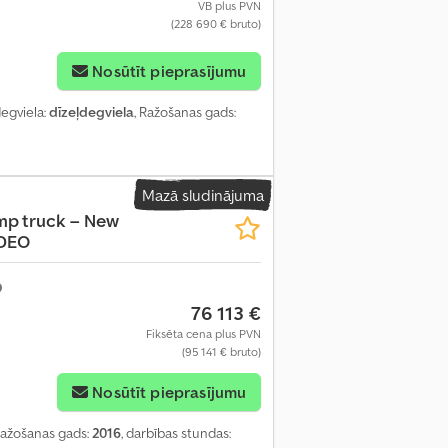
VB plus PVN
(228 690 € bruto)
Nosūtīt pieprasījumu
degviela:
dīzeļdegviela
, Ražošanas gads:
Mazā sludinājuma
mp truck – New
IDEO
76 113 €
Fiksēta cena plus PVN
(95 141 € bruto)
Nosūtīt pieprasījumu
Ražošanas gads:
2016
, darbības stundas: