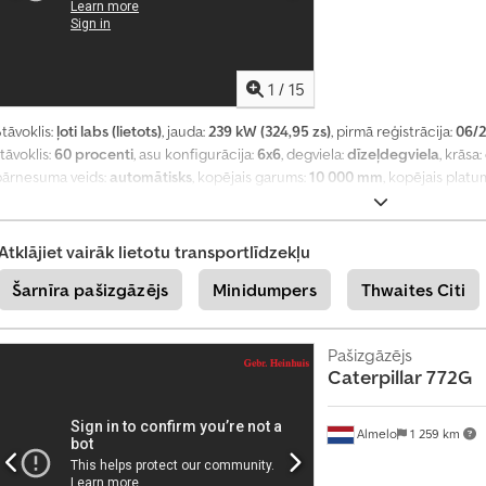
z
i
n
i
1
/
15
e
t
tāvoklis:
ļoti labs (lietots)
, jauda:
239 kW (324,95 zs)
, pirmā reģistrācija:
06/
t
tāvoklis:
60 procenti
, asu konfigurācija:
6x6
, degviela:
dīzeļdegviela
, krāsa:
a
pārnesuma veids:
automātisks
, kopējais garums:
10 000 mm
, kopējais platu
g
a
mm
, Ražošanas gads:
2004
, darbības stundas:
15 621 h
, Aprīkojums:
gaisa ko
d
Atklājiet vairāk lietotu transportlīdzekļu
+
4
Šarnīra pašizgāzējs
Minidumpers
Thwaites Citi
9
2
0
Pašizgāzējs
1
Caterpillar
772G
8
5
8
Almelo
1 259 km
9
5