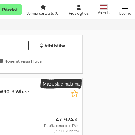
Pārdot
Valoda
Vēlmju saraksts
(0)
Pieslēgties
Izvēlne
Atbilstība
Noņemt visus filtrus
Mazā sludinājuma
W90-3 Wheel
47 924 €
Fiksēta cena plus PVN
(59 905 € bruto)