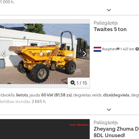
11 000 h
,
Pašizgāzējs
Twaites
5 ton
Rucphen
1 427 km
1
/
15
tāvoklis:
lietots
, jauda:
60 kW (81,58 zs)
, degvielas veids:
dīzeļdegviela
, deg
darbības stundas:
2 665 h
,
Pašizgāzējs
Zheyang Zhuma
D
8DL Unused!