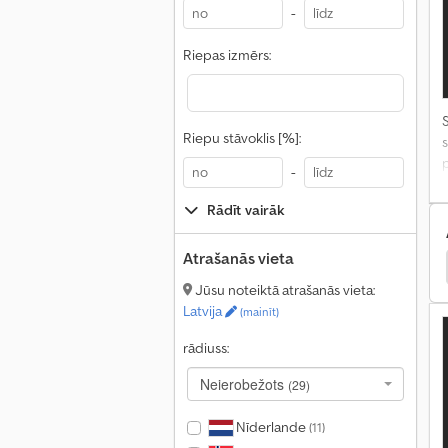
-
Riepas izmērs:
S
Riepu stāvoklis [%]:
s
-
Rādīt vairāk
Atrašanās vieta
gāzējs
Komatsu Citi
Wacker Citi
Ausa Vans
Jūsu noteiktā atrašanās vieta:
Latvija
(mainīt)
rādiuss:
Neierobežots
(29)
Nīderlande
(11)