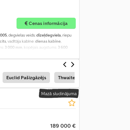
Cenas informācija
2005
, degvielas veids:
dīzeļdegviela
, riepu
cits
, vadītāja kabīne:
dienas kabīne
,
ms:
3 000 mm
, kopējais augstums:
3 600
ndicionēšana
,
Euclid Pašizgāzējs
Thwaites Pašizgāzējs
Mazā sludinājuma
189 000 €