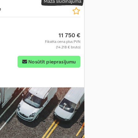
Mazā sludinājuma
e
11 750 €
Fiksēta cena plus PVN
(14 218 € bruto)
Nosūtīt pieprasījumu