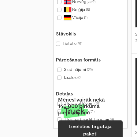
Norvēģija
(9)
Beļģija
(8)
Vācija
(1)
Stāvoklis
S
Lietots
(29)
Pārdošanas formāts
Sludinājumi
(29)
Izsoles
(0)
Detaļas
Mēnesī vairāk nekā
Tikai ar attēliem
(29)
140 000 pirkuma
Tikai ar video
pieprasījumu
(11)
Tikai pārbaudīti tirgotāji
(9)
Izvēlēties tirgotāja
S
paketi