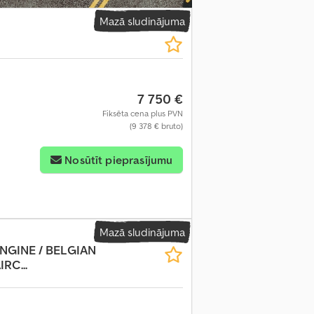
Mazā sludinājuma
7 750 €
Fiksēta cena plus PVN
(9 378 € bruto)
Nosūtīt pieprasījumu
Mazā sludinājuma
ENGINE / BELGIAN
RC...