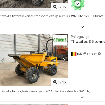
ā
1
/
15
k
n
tāvoklis:
lietots
, iekārtas/transportlīdzekļa numurs:
WNCD2912A0000xxxx
,
e
h
,
k
ā
1
Pašizgāzējs
4
Thwaites
3.5 tonn
0
0
Balen
1 414 km
0
0
p
i
r
1
/
15
k
u
tāvoklis:
lietots
, Ražošanas gads:
2014
, darbības stundas:
3 415 h
,
m
a
p