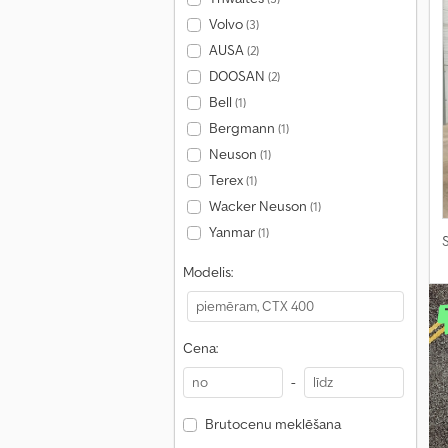
Volvo
(3)
AUSA
(2)
DOOSAN
(2)
Bell
(1)
Bergmann
(1)
Neuson
(1)
Terex
(1)
Wacker Neuson
(1)
Yanmar
(1)
S
Modelis:
Cena:
-
Brutocenu meklēšana