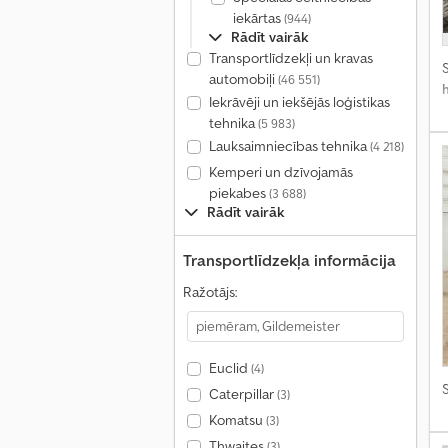
iekārtas
(944)
Rādīt vairāk
Transportlīdzekļi un kravas
S
automobiļi
(46 551)
Iekrāvēji un iekšējās loģistikas
tehnika
(5 983)
Lauksaimniecības tehnika
(4 218)
Kemperi un dzīvojamās
piekabes
(3 688)
Rādīt vairāk
Transportlīdzekļa informācija
Ražotājs:
Euclid
(4)
S
Caterpillar
(3)
Komatsu
(3)
Thwaites
(3)