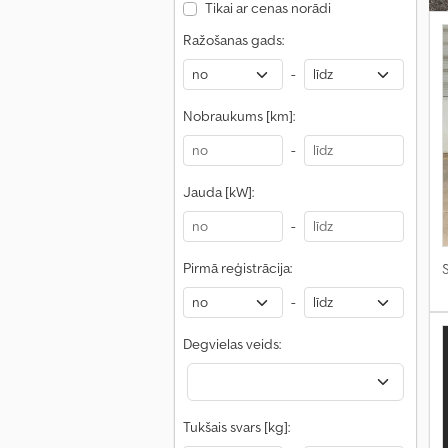
Tikai ar cenas norādi
Ražošanas gads:
-
Nobraukums [km]:
-
Jauda [kW]:
-
Pirmā reģistrācija:
S
-
Degvielas veids:
Tukšais svars [kg]: