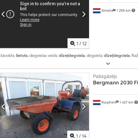
Almelo
1 259 km
1
/
12
tāvoklis:
lietots
, degvielas veids:
dīzeļdegviela
, degviela:
dīzeļdegviela
, Ra
Pašizgāzējs
Bergmann
2030 F
Rucphen
1 427 km
1
/
14