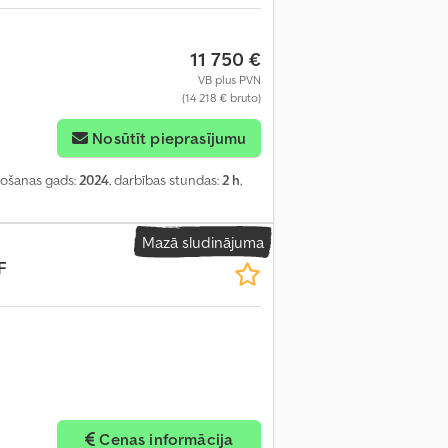
11 750 €
VB plus PVN
(14 218 € bruto)
Nosūtīt pieprasījumu
žošanas gads:
2024
, darbības stundas:
2 h
,
Mazā sludinājuma
F
Cenas informācija