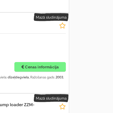
Mazā sludinājuma
Cenas informācija
viela:
dīzeļdegviela
, Ražošanas gads:
2003
,
Mazā sludinājuma
ump loader ZZM-