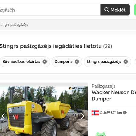
Meklēt
stingrs pašizgāzējs
Stingrs pašizgāzējs iegādāties lietotu
(29)
Būvniecības iekārtas
Dumperis
Stingrs pašizgāzējs
M
ē
Pašizgāzējs
n
Wacker Neuson
D
e
Dumper
s
ī
Oslo
874 km
v
a
i
r