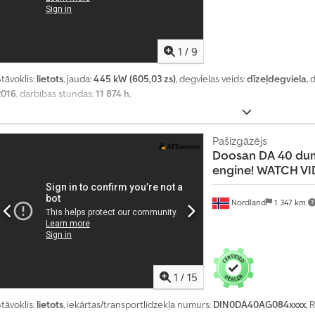
5
0
7
1
/
9
tāvoklis:
lietots
, jauda:
445 kW (605,03 zs)
, degvielas veids:
dīzeļdegviela
, 
2016
, darbības stundas:
11 874 h
,
Pašizgāzējs
Doosan
DA 40 du
engine! WATCH V
Nordland
1 347 km
1
/
15
tāvoklis:
lietots
, iekārtas/transportlīdzekļa numurs:
DIN0DA40AG084xxxx
, 