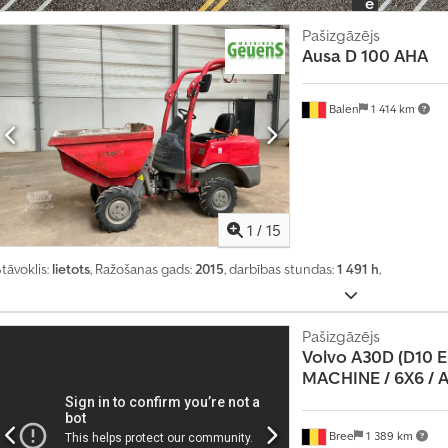
e
s
Pašizgāzējs
t
Ausa
D 100 AHA
i
r
Balen
1 414 km
g
o
t
ā
j
1
/
15
a
p
tāvoklis:
lietots
, Ražošanas gads:
2015
, darbības stundas:
1 491 h
,
a
k
Pašizgāzējs
e
Volvo
A30D (D10 
t
MACHINE / 6X6 / AI
i
U
Bree
1 389 km
z