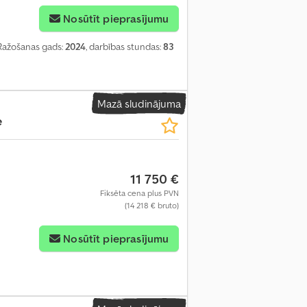
Nosūtīt pieprasījumu
 Ražošanas gads:
2024
, darbības stundas:
83
Mazā sludinājuma
e
11 750 €
Fiksēta cena plus PVN
(14 218 € bruto)
Nosūtīt pieprasījumu