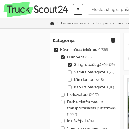
Būvniecības iekārtas
Dumperis
Lietots 
Kategorija
Būvniecības iekārtas
(9 738)
Dumperis
(136)
Stingrs pašizgāzējs
(29)
Šarnīra pašizgāzējs
(73)
Minidumpers
(18)
Kāpurs pašizgāzējs
(16)
Ekskavators
(2 027)
Darba platformas un
transportēšanas platformas
(1 997)
Iekrāvējs
(1 494)
Speciālās celtniecības