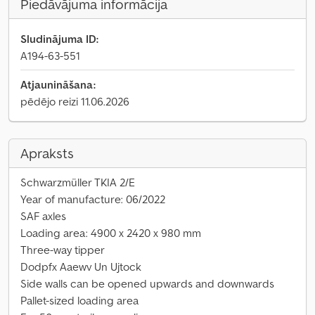
Piedāvājuma informācija
Sludinājuma ID:
A194-63-551
Atjaunināšana:
pēdējo reizi 11.06.2026
Apraksts
Schwarzmüller TKIA 2/E
Year of manufacture: 06/2022
SAF axles
Loading area: 4900 x 2420 x 980 mm
Three-way tipper
Dodpfx Aaewv Un Ujtock
Side walls can be opened upwards and downwards
Pallet-sized loading area