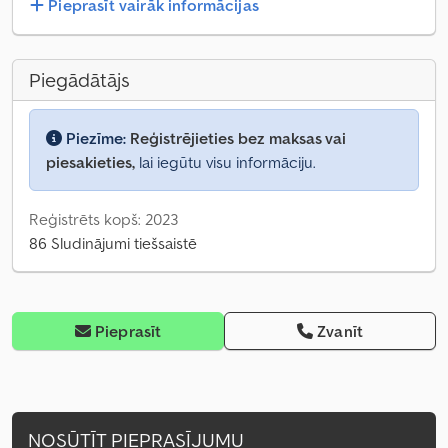
Pieprasīt vairāk informācijas
Piegādātājs
Piezīme:
Reģistrējieties bez maksas vai
piesakieties,
lai iegūtu visu informāciju.
Reģistrēts kopš: 2023
86 Sludinājumi tiešsaistē
Pieprasīt
Zvanīt
NOSŪTĪT PIEPRASĪJUMU