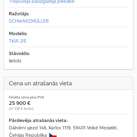
Trīspusējā pašizgāzēja piekabe
Ražotājs:
SCHWARZMÜLLER
Modelis:
TKIA 2/E
Stāvoklis:
lietots
Cena un atrašanās vieta
Fiksēta cena plus PVN
25 900 €
(31 339 € bruto)
Pārdevēja atrašanās vieta:
Dálnièní sjezd 146, Karlov 1119, 59401 Velké Meziøíèí,
Čehijas Republika