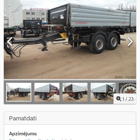
1
/
23
Pamatdati
Apzīmējums: