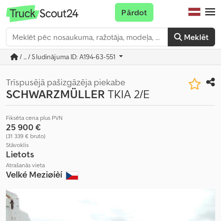
Pārdot
Meklēt
/ ... / Sludinājuma ID: A194-63-551
Trīspusējā pašizgāzēja piekabe
SCHWARZMÜLLER
TKIA 2/E
Fiksēta cena plus PVN
25 900 €
(31 339 € bruto)
Stāvoklis
Lietots
Atrašanās vieta
Velké Meziøíèí