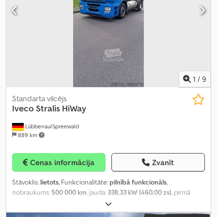
1
/
9
Standarta vilcējs
Iveco
Stralis HiWay
Lübbenau/Spreewald
889 km
Cenas informācija
Zvanīt
Stāvoklis:
lietots
, Funkcionalitāte:
pilnībā funkcionāls
,
nobraukums:
500 000 km
, jauda:
338,33 kW (460,00 zs)
, pirmā
reģistrācija:
10/2019
, degvielas veids:
gāze
, tukšais svars:
7 972 kg
,
kopējais svars:
7 972 kg
, riepas izmērs:
315/70 R22,5
, asu