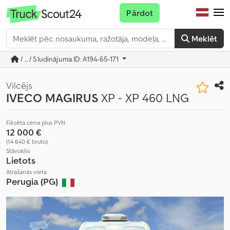
Pārdot
Meklēt
/ ... / Sludinājuma ID: A194-65-171
Vilcējs
IVECO MAGIRUS
XP - XP 460 LNG
Fiksēta cena plus PVN
12 000 €
(14 640 € bruto)
Stāvoklis
Lietots
Atrašanās vieta
Perugia (PG)