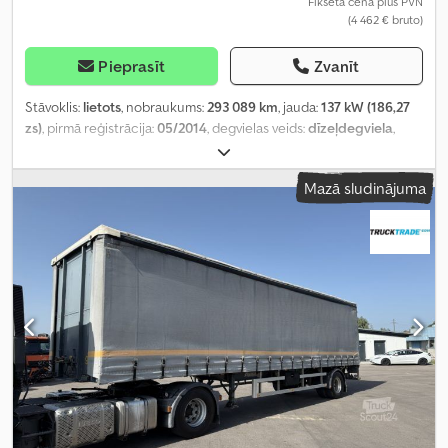
Fiksēta cena plus PVN
(4 462 € bruto)
Pieprasīt
Zvanīt
Stāvoklis:
lietots
, nobraukums:
293 089 km
, jauda:
137 kW (186,27
zs)
, pirmā reģistrācija:
05/2014
, degvielas veids:
dīzeļdegviela
,
kopējais svars:
7 490 kg
, krāsa:
balts
, pārnesuma veids:
mehānisks
,
emisijas klase:
Euro 6
, sēdvietu skaits:
2
, kopējais garums:
8 100
Mazā sludinājuma
mm
, kopējais platums:
2 550 mm
, kopējais augstums:
3 550 mm
,
iekraušanas telpas tilpums:
36 m³
, krautuves garums:
6 090 mm
,
iekraušanas vietas platums:
2 490 mm
, iekraušanas telpas
augstums:
2 370 mm
, Aprīkojums:
ABS, bija avārijā, gaisa
kondicionēšana, paceļamais aizmugurējais borts
,