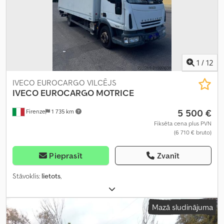
1
/
12
IVECO EUROCARGO VILCĒJS
IVECO EUROCARGO
MOTRICE
5 500 €
Firenze
1 735 km
Fiksēta cena plus PVN
(6 710 € bruto)
Pieprasīt
Zvanīt
Stāvoklis:
lietots
,
Mazā sludinājuma