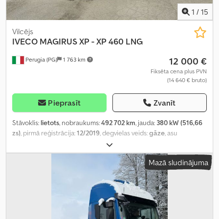
1
/
15
Vilcējs
IVECO MAGIRUS
XP - XP 460 LNG
12 000 €
Perugia (PG)
1 763 km
Fiksēta cena plus PVN
(14 640 € bruto)
Pieprasīt
Zvanīt
Stāvoklis:
lietots
, nobraukums:
492 702 km
, jauda:
380 kW (516,66
zs)
, pirmā reģistrācija:
12/2019
, degvielas veids:
gāze
, asu
konfigurācija:
4x2
, krāsa:
balts
, pārnesuma veids:
automātisks
,
emisijas klase:
Euro 6
, piekares sistēma:
gaiss
, sēdvietu skaits:
2
,
Mazā sludinājuma
Aprīkojums:
gaisa kondicionēšana, kruīza kontrole, stūres
pastiprinātājs
,