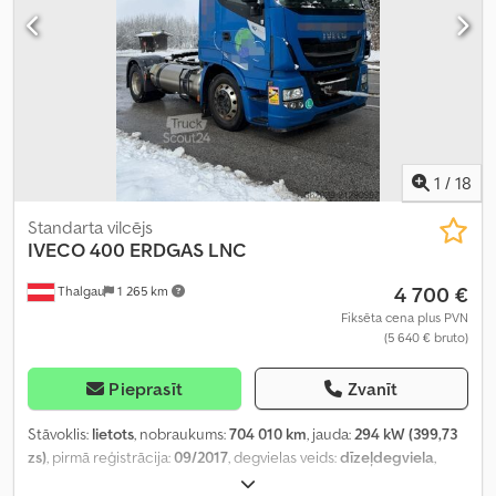
1
/
18
Standarta vilcējs
IVECO
400 ERDGAS LNC
4 700 €
Thalgau
1 265 km
Fiksēta cena plus PVN
(5 640 € bruto)
Pieprasīt
Zvanīt
Stāvoklis:
lietots
, nobraukums:
704 010 km
, jauda:
294 kW (399,73
zs)
, pirmā reģistrācija:
09/2017
, degvielas veids:
dīzeļdegviela
,
kopējais svars:
18 000 kg
, asu konfigurācija:
2 asis
, nākamā