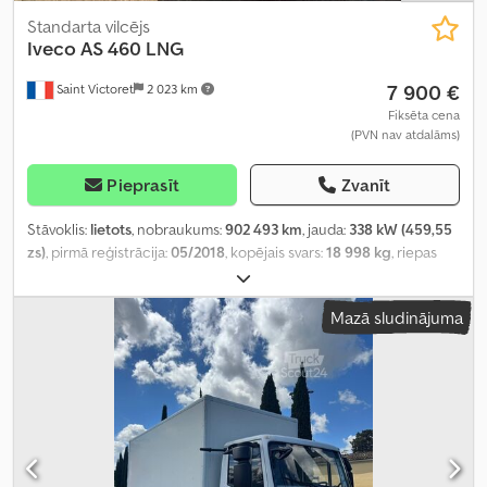
Standarta vilcējs
Iveco
AS 460 LNG
7 900 €
Saint Victoret
2 023 km
Fiksēta cena
(PVN nav atdalāms)
Pieprasīt
Zvanīt
Stāvoklis:
lietots
, nobraukums:
902 493 km
, jauda:
338 kW (459,55
zs)
, pirmā reģistrācija:
05/2018
, kopējais svars:
18 998 kg
, riepas
izmērs:
-
, asu konfigurācija:
4x2
, pārnesuma veids:
automātisks
,
emisijas klase:
Euro 6
, Ražošanas gads:
2018
,
Mazā sludinājuma