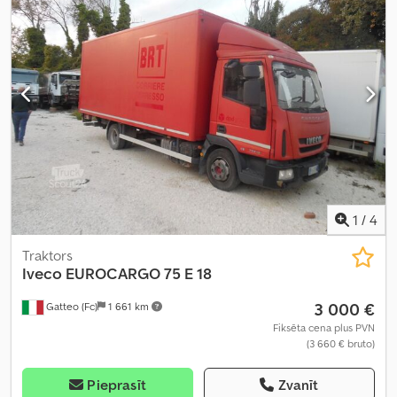
1
/
4
Traktors
Iveco
EUROCARGO 75 E 18
3 000 €
Gatteo (Fc)
1 661 km
Fiksēta cena plus PVN
(3 660 € bruto)
Pieprasīt
Zvanīt