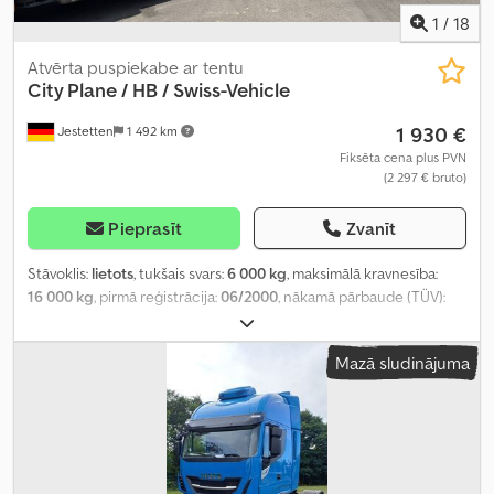
1
/
18
Atvērta puspiekabe ar tentu
City Plane / HB / Swiss-Vehicle
1 930 €
Jestetten
1 492 km
Fiksēta cena plus PVN
(2 297 € bruto)
Pieprasīt
Zvanīt
Stāvoklis:
lietots
, tukšais svars:
6 000 kg
, maksimālā kravnesība:
16 000 kg
, pirmā reģistrācija:
06/2000
, nākamā pārbaude (TÜV):
10/2020
, kopējais garums:
11 000 mm
, kopējais platums:
25 500
mm
, kopējais augstums:
40 000 mm
, piekares sistēma:
gaiss
,
Mazā sludinājuma
riepas izmērs:
295/80 R 22.5 /12mm
, priekšējās riepas izmērs:
295/80 R 22.5 /12mm
, darbības svars:
22 000 kg
,