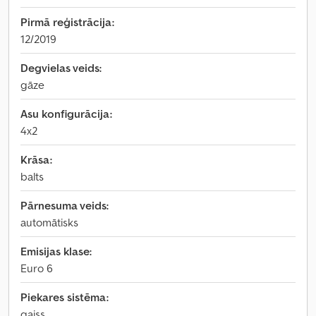
Pirmā reģistrācija:
12/2019
Degvielas veids:
gāze
Asu konfigurācija:
4x2
Krāsa:
balts
Pārnesuma veids:
automātisks
Emisijas klase:
Euro 6
Piekares sistēma:
gaiss