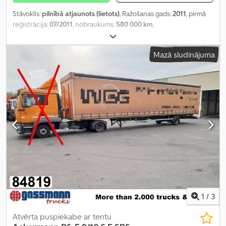
Stāvoklis:
pilnībā atjaunots (lietots)
, Ražošanas gads:
2011
, pirmā
reģistrācija:
07/2011
, nobraukums:
580 000 km
,
Mazā sludinājuma
1
/
3
Atvērta puspiekabe ar tentu