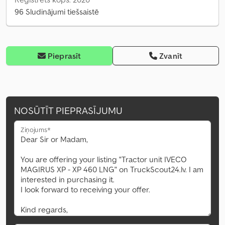
96 Sludinājumi tiešsaistē
Pieprasīt
Zvanīt
NOSŪTĪT PIEPRASĪJUMU
Ziņojums*