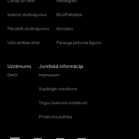
Cenas un tarifi
Pieslēgties
Izvietot sludinājumus
BUJ/Palīdzība
Pārvaldīt sludinājumus
Kontakts
Uzticamības zīme
Parauga pirkuma līgums
Uzņēmums
Juridiskā informācija
Darbi
Impressum
Vispārīgie noteikumi
Tirgus laukuma noteikumi
Privātuma politika