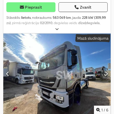
Pieprasīt
Zvanīt
Stāvoklis:
lietots
, nobraukums:
563 049 km
, jauda:
228 kW (309,99
zs)
, pirmā reģistrācija:
02/2010
, degvielas veids:
dīzeļdegviela
,
maksimālā kravnesība:
9 360 kg
, asu konfigurācija:
6x2
, krāsa:
oranžs
, pārnesuma veids:
mehānisks
, emisijas klase:
Euro 5
,
Mazā sludinājuma
piekares sistēma:
gaiss
, sēdvietu skaits:
2
, Aprīkojums:
gaisa
kondicionēšana, stūres pastiprinātājs
,
1
/
6