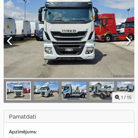
1
/
15
Pamatdati
Apzīmējums: