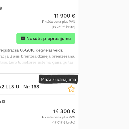
11 900 €
Fiksēta cena plus PVN
(14 280 € bruto)
Nosūtīt pieprasījumu
reģistrācija:
06/2018
, degvielas veids:
rācija:
2 asis
, bremzes:
dzinēja bremzēšana
,
klase:
Euro 6
, piekares sistēma:
gaiss
, gultas
zmērs:
295/60/22,5
, sēdvietu skaits:
2
,
 gaisa kondicionēšana, kravas automašīnas
Mazā sludinājuma
ildītājs
,
2 LLS-U - Nr.: 168
m
14 300 €
Fiksēta cena plus PVN
(17 017 € bruto)