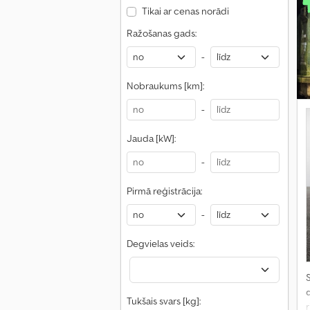
Tikai ar cenas norādi
Ražošanas gads:
-
Nobraukums [km]:
-
Jauda [kW]:
-
Pirmā reģistrācija:
-
Degvielas veids:
S
Tukšais svars [kg]: