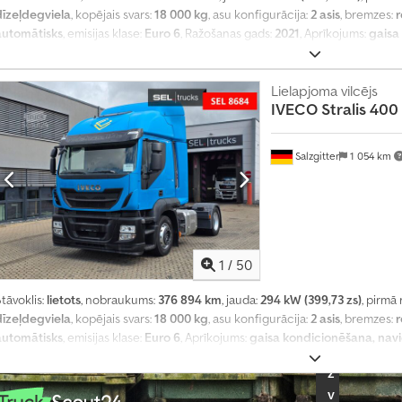
r
dīzeļdegviela
, kopējais svars:
18 000 kg
, asu konfigurācija:
2 asis
, bremzes:
r
k
automātisks
, emisijas klase:
Euro 6
, Ražošanas gads:
2021
, Aprīkojums:
gaisa
u
tāvvietas sildītājs
,
m
a
Lielapjoma vilcējs
IVECO
Stralis 400
p
i
e
Salzgitter
1 054 km
p
r
a
s
ī
j
1
/
50
u
m
tāvoklis:
lietots
, nobraukums:
376 894 km
, jauda:
294 kW (399,73 zs)
, pirmā 
u
dīzeļdegviela
, kopējais svars:
18 000 kg
, asu konfigurācija:
2 asis
, bremzes:
r
automātisks
, emisijas klase:
Euro 6
, Aprīkojums:
gaisa kondicionēšana, navi
I
z
v