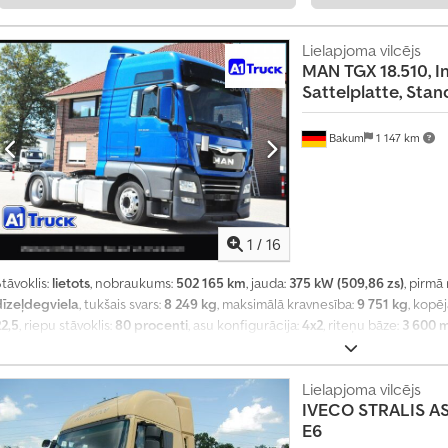
0
1
8
Lielapjoma vilcējs
5
MAN
TGX 18.510, In
8
Sattelplatte, Stan
9
5
5
Bakum
1 147 km
0
7
1
/
16
tāvoklis:
lietots
, nobraukums:
502 165 km
, jauda:
375 kW (509,86 zs)
, pirmā 
dīzeļdegviela
, tukšais svars:
8 249 kg
, maksimālā kravnesība:
9 751 kg
, kopēj
22,5
, riepu stāvoklis:
80 procenti
, asu konfigurācija:
4x2
, riteņu bāze:
3 600 
kabīne:
gulēšanas kabīne
, pārnesuma veids:
automātisks
, emisijas klase:
Eu
2020
, darbības stundas:
502 165 h
, priekšējās riepas izmērs:
315/60 22,5
, ai
Aprīkojums:
ABS, borta dators, bīdāmās durvis, diferenciāļa bloķētājs, ga
Lielapjoma vilcējs
IVECO
STRALIS A
utomašīnas reģistrācija, kruīza kontrole, miglas lukturi, spoileris, stāvvieta
E6