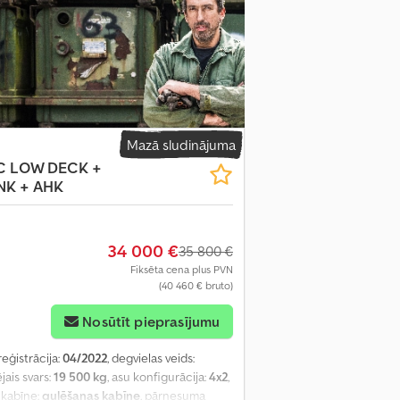
Mazā sludinājuma
SC LOW DECK +
NK + AHK
34 000 €
35 800 €
Fiksēta cena plus PVN
(40 460 € bruto)
Nosūtīt pieprasījumu
reģistrācija:
04/2022
, degvielas veids:
jais svars:
19 500 kg
, asu konfigurācija:
4x2
,
a kabīne:
gulēšanas kabīne
, pārnesuma