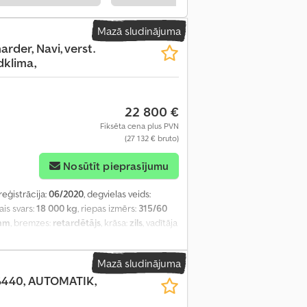
Mazā sludinājuma
arder, Navi, verst.
dklima,
22 800 €
Fiksēta cena plus PVN
(27 132 € bruto)
Nosūtīt pieprasījumu
reģistrācija:
06/2020
, degvielas veids:
ais svars:
18 000 kg
, riepas izmērs:
315/60
mm
, bremzes:
retardētājs
, krāsa:
zils
, vadītāja
ro 6
, gultas vietu skaits:
1
, Ražošanas gads:
zmugurējās riepas izmērs:
315/60 22,5
,
Mazā sludinājuma
isa kondicionēšana, kabīne, kravas
S440, AUTOMATIK,
s sildītājs
,