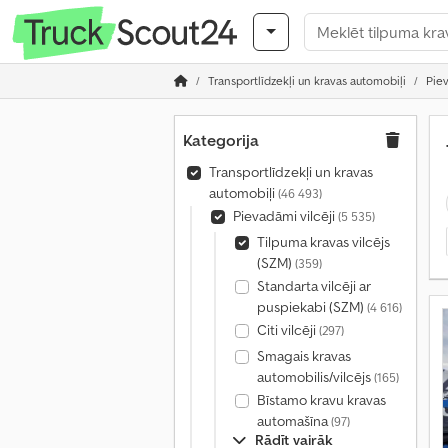
Transportlīdzekļi un kravas automobiļi
Piev
Kategorija
Transportlīdzekļi un kravas
automobiļi
(46 493)
Pievadāmi vilcēji
(5 535)
Tilpuma kravas vilcējs
(SZM)
(359)
Standarta vilcēji ar
puspiekabi (SZM)
(4 616)
Citi vilcēji
(297)
Smagais kravas
automobilis/vilcējs
(165)
Bīstamo kravu kravas
automašīna
(97)
Rādīt vairāk