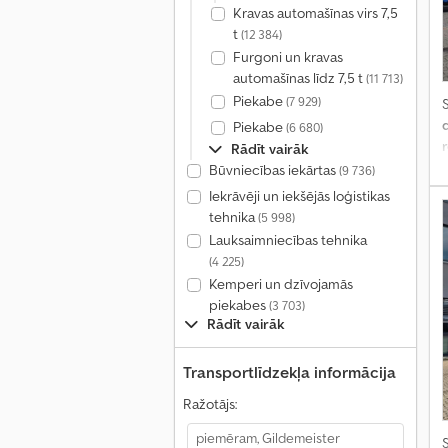
Kravas automašīnas virs 7,5
t
(12 384)
Furgoni un kravas
automašīnas līdz 7,5 t
(11 713)
Piekabe
(7 929)
S
Piekabe
(6 680)
Rādīt vairāk
Būvniecības iekārtas
(9 736)
Iekrāvēji un iekšējās loģistikas
tehnika
(5 998)
Lauksaimniecības tehnika
(4 225)
Kemperi un dzīvojamās
piekabes
(3 703)
Rādīt vairāk
Transportlīdzekļa informācija
Ražotājs:
S