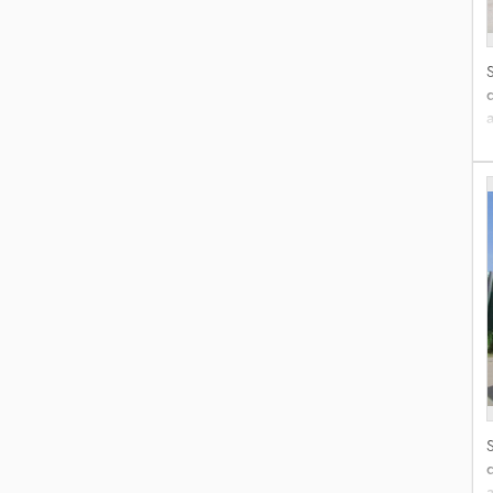
S
s
S