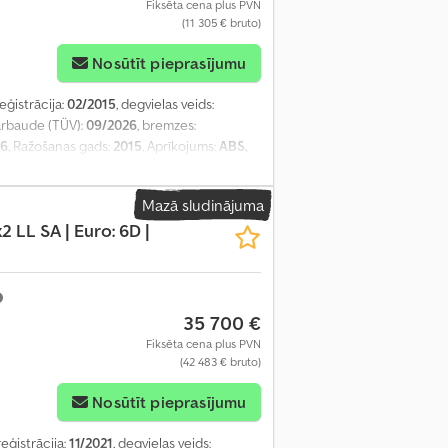
Fiksēta cena plus PVN
(11 305 € bruto)
Nosūtīt pieprasījumu
reģistrācija:
02/2015
, degvielas veids:
ārbaude (TÜV):
09/2026
, bremzes:
 6
, Ražošanas gads:
2015
, Aprīkojums:
ABS,
rs, stāvvietas sildītājs
,
Mazā sludinājuma
2 LL SA | Euro: 6D |
35 700 €
Fiksēta cena plus PVN
(42 483 € bruto)
Nosūtīt pieprasījumu
reģistrācija:
11/2021
, degvielas veids: