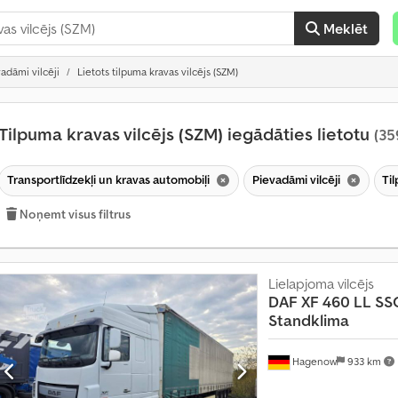
Meklēt
adāmi vilcēji
Lietots tilpuma kravas vilcējs (SZM)
Tilpuma kravas vilcējs (SZM) iegādāties lietotu
(35
Transportlīdzekļi un kravas automobiļi
Pievadāmi vilcēji
Ti
Noņemt visus filtrus
Lielapjoma vilcējs
DAF
XF 460 LL SSC
Standklima
M
ē
Hagenow
933 km
n