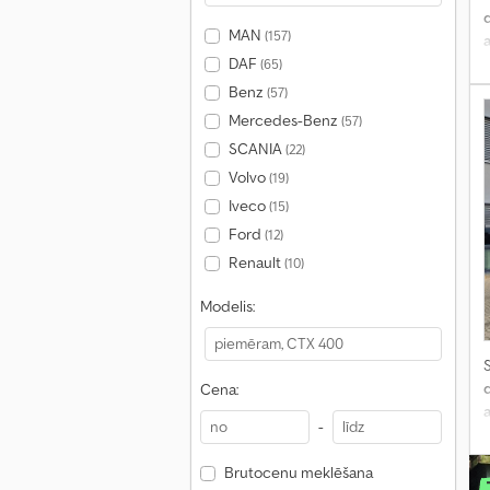
MAN
(157)
s
DAF
(65)
Benz
(57)
Mercedes-Benz
(57)
SCANIA
(22)
Volvo
(19)
Iveco
(15)
Ford
(12)
Renault
(10)
Modelis:
S
Cena:
-
Brutocenu meklēšana