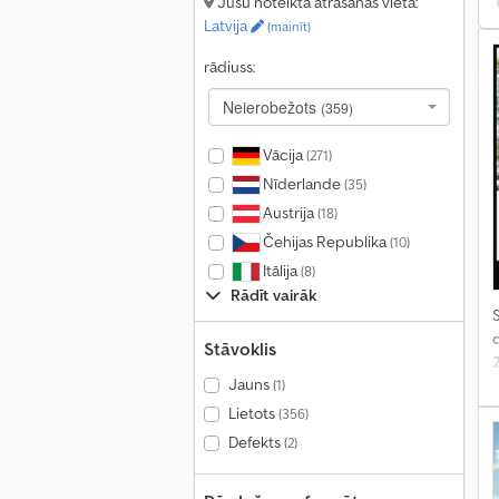
Jūsu noteiktā atrašanās vieta:
Latvija
(mainīt)
rādiuss:
Neierobežots
(359)
Vācija
(271)
Nīderlande
(35)
Austrija
(18)
Čehijas Republika
(10)
Itālija
(8)
Rādīt vairāk
S
Stāvoklis
Jauns
(1)
Lietots
(356)
Defekts
(2)
a