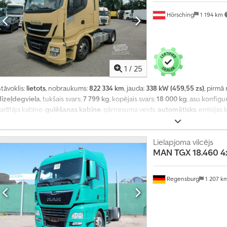
Hörsching
1 194 km
1
/
25
tāvoklis:
lietots
, nobraukums:
822 334 km
, jauda:
338 kW (459,55 zs)
, pirmā 
dīzeļdegviela
, tukšais svars:
7 799 kg
, kopējais svars:
18 000 kg
, asu konfigu
adītāja kabīne:
gulēšanas kabīne
, pārnesuma veids:
automātisks
, emisijas 
ietu skaits:
2
, priekšējās riepas izmērs:
315/60/R22,5
, aizmugurējās riepas i
Aprīkojums:
ABS, borta dators, centrālā atslēga, diferenciāļa bloķētājs,
eģistrācija, kruīza kontrole, saspiestā gaisa bremze, spoileris, stāvvietas s
Lielapjoma vilcējs
MAN
TGX 18.460 4x
Regensburg
1 207 k