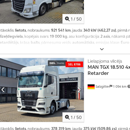
e
s
ī
1
/
50
v
a
tāvoklis:
lietots
, nobraukums:
921 541 km
, jauda:
340 kW (462,27 zs)
, pirmā 
i
dīzeļdegviela
, kopējais svars:
19 000 kg
, asu konfigurācija:
2 asis
, nākamā p
r
retardētājs
, krāsa:
balts
, pārnesuma veids:
automātisks
, emisijas klase:
Euro
ā
elektroniskā stabilitātes programma (ESP), gaisa kondicionēšana, kvēpu filt
k
n
Lielapjoma vilcējs
e
MAN
TGX 18.510 4x
k
Retarder
ā
1
4
Salzgitter
1 054 km
0
0
0
0
1
/
50
p
i
tāvoklis:
lietots
, nobraukums:
378 319 km
, jauda:
375 kW (509,86 zs)
, pirmā 