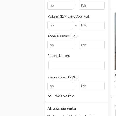
v
-
t
Maksimālā kravnesība [kg]:
-
Kopējais svars [kg]:
-
Riepas izmērs:
S
Riepu stāvoklis [%]:
-
k
Rādīt vairāk
Atrašanās vieta
lnīgs Vilciens
Man Autotransportieris
Man Citi