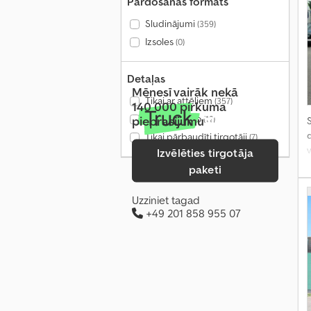
Pārdošanas formāts
Sludinājumi
(359)
Izsoles
(0)
Detaļas
Mēnesī vairāk nekā
Tikai ar attēliem
(357)
140 000 pirkuma
Tikai ar video
pieprasījumu
(12)
S
Tikai pārbaudīti tirgotāji
(7)
v
Izvēlēties tirgotāja
v
paketi
r
Uzziniet tagad
+49 201 858 955 07