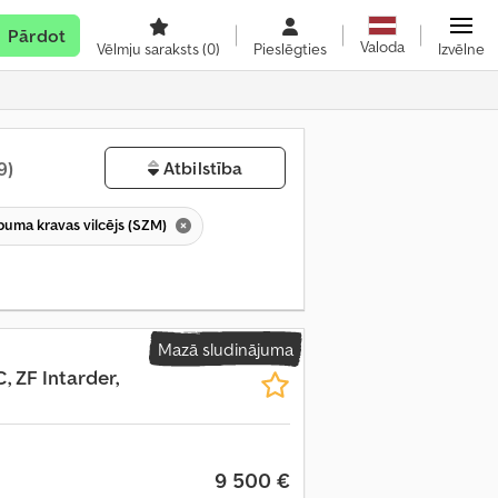
Pārdot
Valoda
Vēlmju saraksts
(0)
Pieslēgties
Izvēlne
9)
Atbilstība
lpuma kravas vilcējs (SZM)
Mazā sludinājuma
, ZF Intarder,
9 500 €