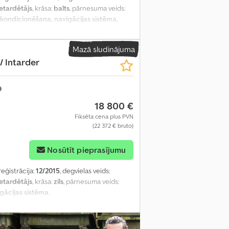
etardētājs
, krāsa:
balts
, pārnesuma veids:
 kondicionēšana, navigācijas sistēma,
Mazā sludinājuma
 / Intarder
18 800 €
Fiksēta cena plus PVN
(22 372 € bruto)
Nosūtīt pieprasījumu
reģistrācija:
12/2015
, degvielas veids:
etardētājs
, krāsa:
zils
, pārnesuma veids:
gācijas sistēma
,