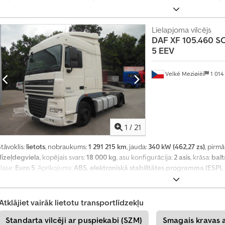
eids:
automātisks
, emisijas klase:
Euro 6
, piekares sistēma:
gaiss
, sēdvietu s
e
diferenciāļa bloķētājs, gaisa kondicionēšana, kruīza kontrole, piekabes sa
t
roksnis
,
Lielapjoma vilcējs
i
DAF
XF 105.460 
5 EEV
U
z
z
Velké Meziøíèí
1 014
i
n
i
e
t
1
/
21
t
a
tāvoklis:
lietots
, nobraukums:
1 291 215 km
, jauda:
340 kW (462,27 zs)
, pirmā
g
dīzeļdegviela
, kopējais svars:
18 000 kg
, asu konfigurācija:
2 asis
, krāsa:
balt
a
d
lase:
Euro 5
, Aprīkojums:
ABS, elektroniskā stabilitātes programma (ESP), 
+
4
Atklājiet vairāk lietotu transportlīdzekļu
9
2
Standarta vilcēji ar puspiekabi (SZM)
Smagais kravas a