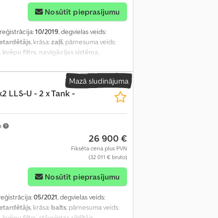
Nosūtīt pieprasījumu
 reģistrācija:
10/2019
, degvielas veids:
etardētājs
, krāsa:
zaļš
, pārnesuma veids:
kvēpu filtrs, navigācijas sistēma,
Mazā sludinājuma
2 LLS-U - 2 x Tank -
m
26 900 €
Fiksēta cena plus PVN
(32 011 € bruto)
Nosūtīt pieprasījumu
reģistrācija:
05/2021
, degvielas veids:
etardētājs
, krāsa:
balts
, pārnesuma veids:
vēpu filtrs, stāvvietas sildītājs
,