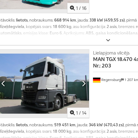
1
/
16
tāvoklis:
lietots
, nobraukums:
668 914 km
, jauda:
338 kW (459,55 zs)
, pirmā
dīzeļdegviela
, kopējais svars:
18 600 kg
, asu konfigurācija:
2 asis
, bremzes:
r
automātisks
, emisijas klase:
Euro 6
, Aprīkojums:
ABS, gaisa kondicionēšana, 
tāvvietas sildītājs
,
Lielapjoma vilcējs
MAN
TGX 18.470 4x
Nr.: 203
Regensburg
1 207 k
1
/
14
tāvoklis:
lietots
, nobraukums:
519 451 km
, jauda:
346 kW (470,43 zs)
, pirmā 
dīzeļdegviela
, kopējais svars:
18 000 kg
, asu konfigurācija:
2 asis
, bremzes:
r
automātisks
, emisijas klase:
Euro 6
, Aprīkojums:
ABS, gaisa kondicionēšana, k