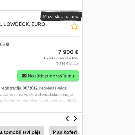
kaits:
2
, Aprīkojums:
borta dators,
kabe, stāvvietas sildītājs, zems līmenis
Mazā sludinājuma
SC, LOWDECK, EURO
 km
7 900 €
Fiksēta cena plus PVN
(9 559 € bruto)
Nosūtīt pieprasījumu
 reģistrācija:
06/2012
, degvielas veids:
s
, pārnesuma veids:
automātisks
, emisijas
gaisa kondicionēšana, stāvvietas sildītājs
,
utomobilis/vilcējs
Man Koferis
Man Integrēts