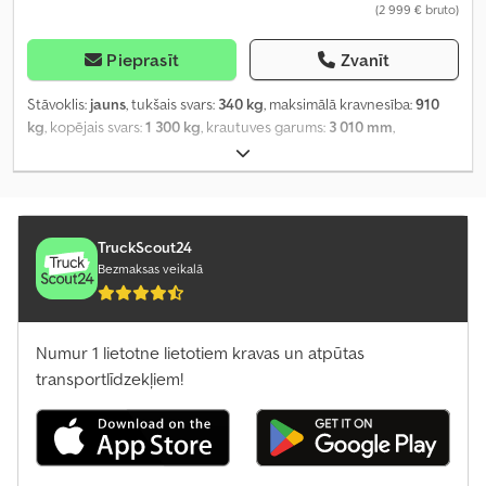
(2 999 € bruto)
Pieprasīt
Zvanīt
Stāvoklis:
jauns
, tukšais svars:
340 kg
, maksimālā kravnesība:
910
kg
, kopējais svars:
1 300 kg
, krautuves garums:
3 010 mm
,
iekraušanas vietas platums:
1 530 mm
, iekraušanas telpas
augstums:
900 mm
, iekraušanas telpas tilpums:
4,1 m³
, krāsa:
cits
,
būvniecības augstums:
1 440 mm
, darba platums:
2 040 mm
,
TruckScout24
Bezmaksas veikalā
Numur 1 lietotne lietotiem kravas un atpūtas
transportlīdzekļiem!