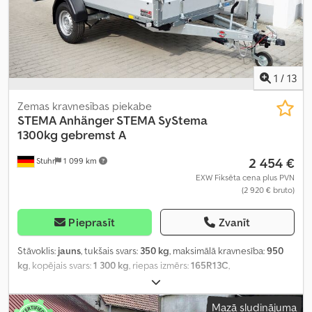
1
/
13
Zemas kravnesības piekabe
STEMA
Anhänger STEMA SyStema
1300kg gebremst A
2 454 €
Stuhr
1 099 km
EXW Fiksēta cena plus PVN
(2 920 € bruto)
Pieprasīt
Zvanīt
Stāvoklis:
jauns
, tukšais svars:
350 kg
, maksimālā kravnesība:
950
kg
, kopējais svars:
1 300 kg
, riepas izmērs:
165R13C
,
Mazā sludinājuma