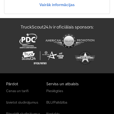
Vairāk informācijas
TruckScout24.lv ir oficiālais sponsors:
Pārdot
Serviss un atbalsts
Cenas un tarifi
Pieslēgties
Izvietot sludinājumus
BUJ/Palīdzība
Pārvaldīt sludinājumus
Kontakts