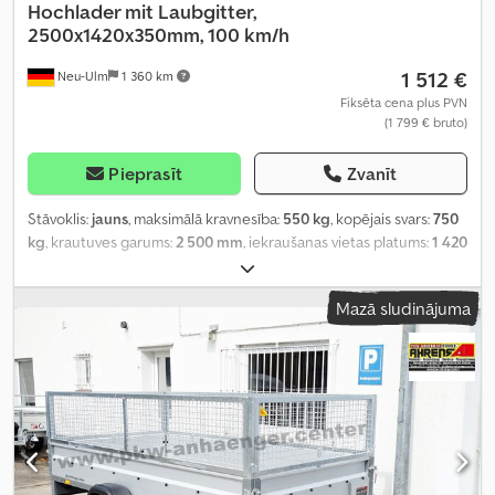
Hochlader mit Laubgitter,
2500x1420x350mm, 100 km/h
1 512 €
Neu-Ulm
1 360 km
Fiksēta cena plus PVN
(1 799 € bruto)
Pieprasīt
Zvanīt
Stāvoklis:
jauns
, maksimālā kravnesība:
550 kg
, kopējais svars:
750
kg
, krautuves garums:
2 500 mm
, iekraušanas vietas platums:
1 420
mm
, iekraušanas telpas augstums:
850 mm
, iekraušanas telpas
tilpums:
3,2 m³
, krāsa:
cits
, būvniecības augstums:
1 460 mm
, darba
Mazā sludinājuma
platums:
1 490 mm
,