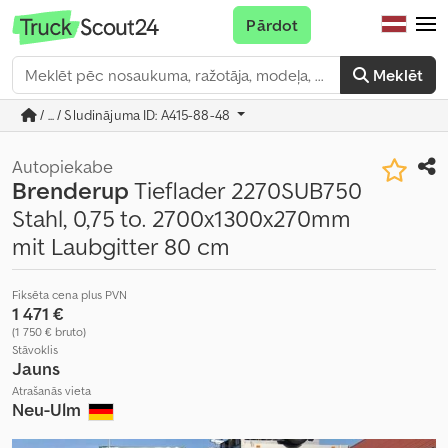
Pārdot
Meklēt
/ ... / Sludinājuma ID: A415-88-48
Autopiekabe
Brenderup
Tieflader 2270SUB750
Stahl, 0,75 to. 2700x1300x270mm
mit Laubgitter 80 cm
Fiksēta cena plus PVN
1 471 €
(1 750 € bruto)
Stāvoklis
Jauns
Atrašanās vieta
Neu-Ulm