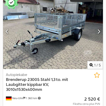
1
/
5
Autopiekabe
Brenderup
2300S Stahl 1,3 to. mit
Laubgitter kippbar KV,
3010x1530x400mm
2 520 €
Neu-Ulm
1 360 km
Fiksēta cena plus PVN