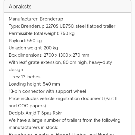
Apraksts
Manufacturer: Brenderup
Type: Brenderup 2270S UB750, steel flatbed trailer
Permissible total weight: 750 kg
Payload: 550 kg
Unladen weight: 200 kg
Box dimensions: 2700 x 1300 x 270 mm
With leaf grate extension, 80 cm high, heavy-duty
design
Tires: 13 inches
Loading height: 540 mm
13-pin connector with support wheel
Price includes vehicle registration document (Part II
and COC papers)
Dedpfx Amjd T Spas Rskr
We have a large number of trailers from the following
manufacturers in stock:
Brenderup, Humbaur, Hapert, Unsinn, and Neptun