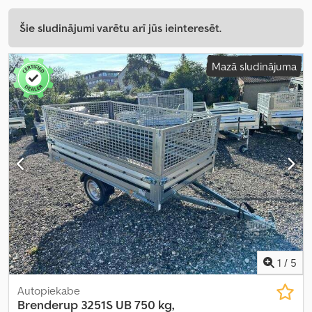
Šie sludinājumi varētu arī jūs ieinteresēt.
Mazā sludinājuma
1
/
5
Autopiekabe
Brenderup
3251S UB 750 kg,