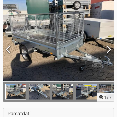
1
/
7
Pamatdati