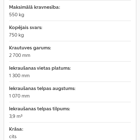
Maksimālā kravnesība:
550 kg
Kopējais svars:
750 kg
Krautuves garums:
2 700 mm
Iekraušanas vietas platums:
1 300 mm
Iekraušanas telpas augstums:
1 070 mm
Iekraušanas telpas tilpums:
3,9 m³
Krāsa:
cits