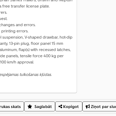
 free transfer license plate.
rers.
uest.
 changes and errors.
 printing errors.
l suspension, V-shaped drawbar, hot-dip
anty, 13-pin plug, floor panel 15 mm
aluminum, flap(s) with recessed latches,
side panels, tensile force 400 kg per
 100 km/h approval.
 Iespējamas tulkošanas kļūdas.
ukas skats
Saglabāt
Kopīgot
Ziņot par sl