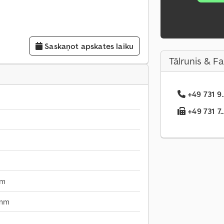
Saskaņot apskates laiku
Tālrunis & F
+49 731 9.
+49 731 7..
mm
 mm