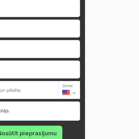
Zeme
un pilsēta
tājs.
Nosūtīt pieprasījumu