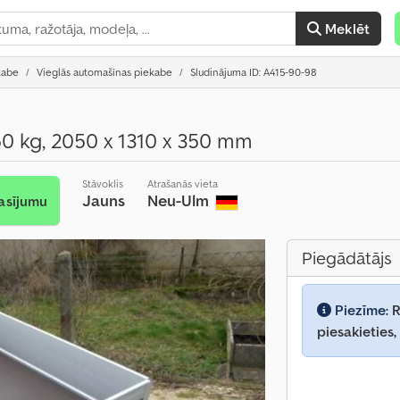
Meklēt
kabe
Vieglās automašīnas piekabe
Sludinājuma ID: A415-90-98
0 kg, 2050 x 1310 x 350 mm
Stāvoklis
Atrašanās vieta
Jauns
Neu-Ulm
asījumu
Piegādātājs
Piezīme:
R
piesakieties,