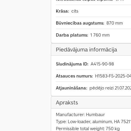
Krāsa:
cits
Būvniecības augstums:
870 mm
Darba platums:
1 760 mm
Piedāvājuma informācija
Sludinājuma ID:
A415-90-98
Atsauces numurs:
H1583-FS-2025-0
Atjaunināšana:
pēdējo reizi 21.07.20
Apraksts
Manufacturer: Humbaur
Type: Low-loader, aluminum, HA 7521
Permissible total weight: 750 kg