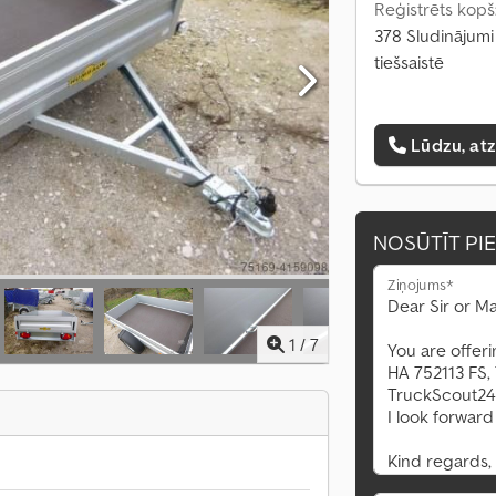
Reģistrēts kopš
378 Sludinājumi
tiešsaistē
Lūdzu, at
NOSŪTĪT PI
Ziņojums*
1
/
7