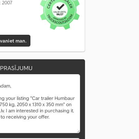
: 2007
zvaniet man.
EPRASĪJUMU