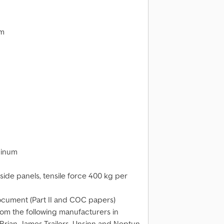
mm
minum
 side panels, tensile force 400 kg per
document (Part II and COC papers)
rom the following manufacturers in
Brian James Trailers, Unsinn and Neptun