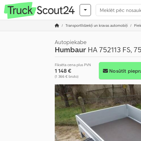
Transportlīdzekļi un kravas automobiļi
Pie
Autopiekabe
Humbaur
HA 752113 FS, 75
Fiksēta cena plus PVN
1 148 €
Nosūtīt piepr
(1 366 € bruto)