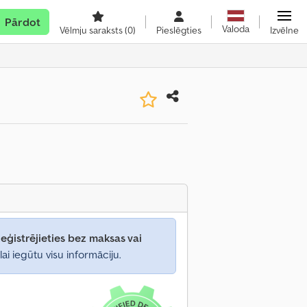
Pārdot
Valoda
Vēlmju saraksts
(0)
Pieslēgties
Izvēlne
eģistrējieties bez maksas vai
lai iegūtu visu informāciju.