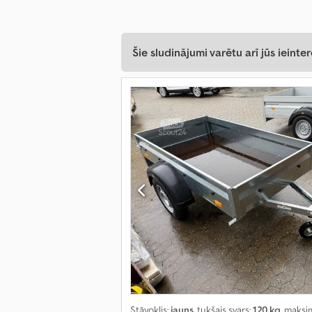
Šie sludinājumi varētu arī jūs ieinter
Stāvoklis:
jauns
, tukšais svars:
120 kg
, maksi