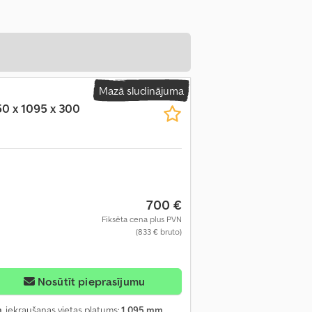
Mazā sludinājuma
50 x 1095 x 300
700 €
Fiksēta cena plus PVN
(833 € bruto)
Nosūtīt pieprasījumu
m
, iekraušanas vietas platums:
1 095 mm
,