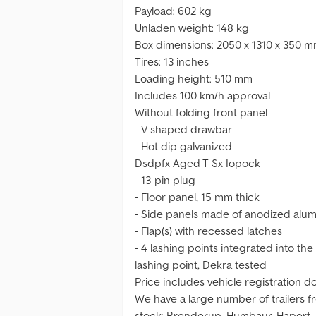
Payload: 602 kg
Unladen weight: 148 kg
Box dimensions: 2050 x 1310 x 350 
Tires: 13 inches
Loading height: 510 mm
Includes 100 km/h approval
Without folding front panel
- V-shaped drawbar
- Hot-dip galvanized
Dsdpfx Aged T Sx Iopock
- 13-pin plug
- Floor panel, 15 mm thick
- Side panels made of anodized alu
- Flap(s) with recessed latches
- 4 lashing points integrated into the
lashing point, Dekra tested
Price includes vehicle registration 
We have a large number of trailers f
stock: Brenderup, Humbaur, Hapert, 