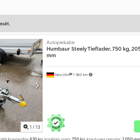
esēt.
Autopiekabe
Humbaur
Steely Tieflader, 750 kg, 20
mm
Neu-Ulm
1 360 km
1
/
13
mālā kravnesība:
630 kg
, kopējais svars:
750 kg
, krautuves garums:
2 050 m