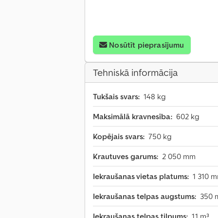
Nosūtīt pieprasījumu
Tehniskā informācija
Tukšais svars:
148 kg
Maksimālā kravnesība:
602 kg
Kopējais svars:
750 kg
Krautuves garums:
2 050 mm
Iekraušanas vietas platums:
1 310 
Iekraušanas telpas augstums:
350
Iekraušanas telpas tilpums:
1,1 m³