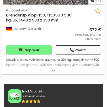
1
/
7
Autopiekabe
Brenderup
Kippi 150, 1150SUB 500
kg, DK 1440 x 930 x 350 mm
672 €
Neu-Ulm
1 360 km
Fiksēta cena plus PVN
(800 € bruto)
Pieprasīt
Zvanīt
Stāvoklis:
jauns
, maksimālā kravnesība:
394 kg
, kopējais svars:
500
kg
, krautuves garums:
1 440 mm
, iekraušanas vietas platums:
930
mm
, iekraušanas telpas augstums:
350 mm
, iekraušanas telpas
tilpums:
0,5 m³
, krāsa:
cits
, būvniecības augstums:
760 mm
, darba
platums:
1 250 mm
,
TruckScout24
Bezmaksas veikalā