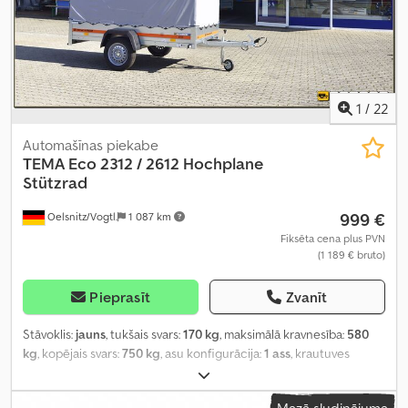
1
/
22
Automašīnas piekabe
TEMA
Eco 2312 / 2612 Hochplane
Stützrad
999 €
Oelsnitz/Vogtl.
1 087 km
Fiksēta cena plus PVN
(1 189 € bruto)
Pieprasīt
Zvanīt
Stāvoklis:
jauns
, tukšais svars:
170 kg
, maksimālā kravnesība:
580
kg
, kopējais svars:
750 kg
, asu konfigurācija:
1 ass
, krautuves
garums:
2 300 mm
, iekraušanas vietas platums:
1 260 mm
,
iekraušanas telpas augstums:
1 400 mm
, kopējais garums:
3 210