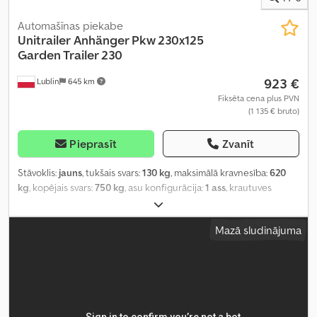
Automašīnas piekabe
Unitrailer
Anhänger Pkw 230x125
Garden Trailer 230
923 €
Lublin
645 km
Fiksēta cena plus PVN
(1 135 € bruto)
Pieprasīt
Zvanīt
Stāvoklis:
jauns
, tukšais svars:
130 kg
, maksimālā kravnesība:
620
kg
, kopējais svars:
750 kg
, asu konfigurācija:
1 ass
, krautuves
garums:
2 304 mm
, iekraušanas vietas platums:
1 256 mm
,
iekraušanas telpas augstums:
1 100 mm
, riepas izmērs:
13
, riteņu
Mazā sludinājuma
bāze:
155 mm
, Ražošanas gads:
2024
, Aprīkojums:
piekabes
sakabe
,