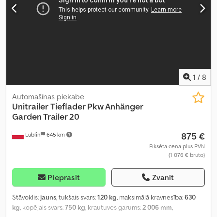
1
/
8
Automašīnas piekabe
Unitrailer
Tieflader Pkw Anhänger
Garden Trailer 20
875 €
Lublin
645 km
Fiksēta cena plus PVN
(1 076 € bruto)
Pieprasīt
Zvanīt
Stāvoklis:
jauns
, tukšais svars:
120 kg
, maksimālā kravnesība:
630
kg
, kopējais svars:
750 kg
, krautuves garums:
2 006 mm
,