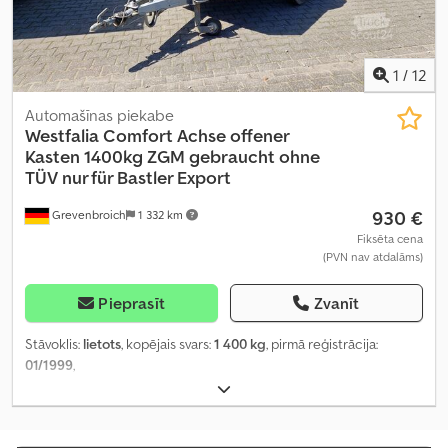
1
/
12
Automašīnas piekabe
Westfalia
Comfort Achse offener
Kasten 1400kg ZGM gebraucht ohne
TÜV nur für Bastler Export
930 €
Grevenbroich
1 332 km
Fiksēta cena
(PVN nav atdalāms)
Pieprasīt
Zvanīt
Stāvoklis:
lietots
, kopējais svars:
1 400 kg
, pirmā reģistrācija:
01/1999
,