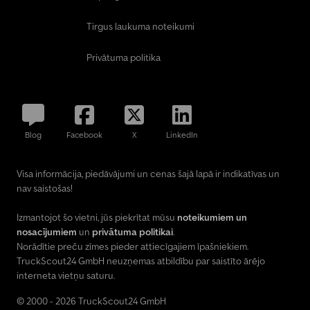
Tirgus laukuma noteikumi
Privātuma politika
Blog
Facebook
X
LinkedIn
Visa informācija, piedāvājumi un cenas šajā lapā ir indikatīvas un
nav saistošas!
Izmantojot šo vietni, jūs piekrītat mūsu
noteikumiem un
nosacījumiem
un
privātuma politikai
.
Norādītie preču zīmes pieder attiecīgajiem īpašniekiem.
TruckScout24 GmbH neuzņemas atbildību par saistīto ārējo
interneta vietņu saturu.
© 2000 - 2026 TruckScout24 GmbH