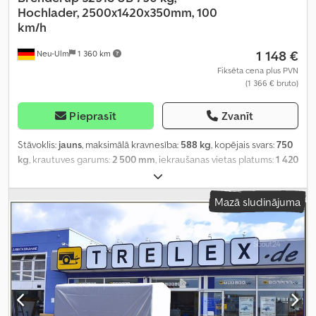
Hochlader, 2500x1420x350mm, 100
km/h
1 148 €
Neu-Ulm
1 360 km
Fiksēta cena plus PVN
(1 366 € bruto)
Pieprasīt
Zvanīt
Stāvoklis:
jauns
, maksimālā kravnesība:
588 kg
, kopējais svars:
750
kg
, krautuves garums:
2 500 mm
, iekraušanas vietas platums:
1 420
mm
, iekraušanas telpas augstums:
350 mm
, iekraušanas telpas
tilpums:
1,4 m³
, krāsa:
cits
, būvniecības augstums:
960 mm
, darba
Mazā sludinājuma
platums:
1 490 mm
,