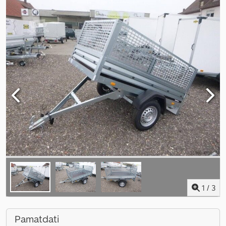
1
/
3
Pamatdati