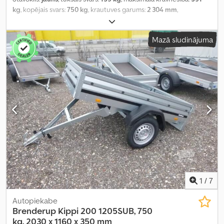
kg
, kopējais svars:
750 kg
, krautuves garums:
2 304 mm
,
iekraušanas vietas platums:
1 256 mm
, iekraušanas telpas
augstums:
1 500 mm
, riepas izmērs:
155/70 R13
, Ražošanas gads:
Mazā sludinājuma
2024
, darbības svars:
750 kg
,
1
/
7
Autopiekabe
Brenderup
Kippi 200 1205SUB, 750
kg, 2030 x 1160 x 350 mm