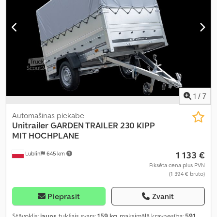
1
/
7
Automašīnas piekabe
Unitrailer
GARDEN TRAILER 230 KIPP
MIT HOCHPLANE
1 133 €
Lublin
645 km
Fiksēta cena plus PVN
(1 394 € bruto)
Pieprasīt
Zvanīt
Stāvoklis:
jauns
, tukšais svars:
159 kg
, maksimālā kravnesība:
591