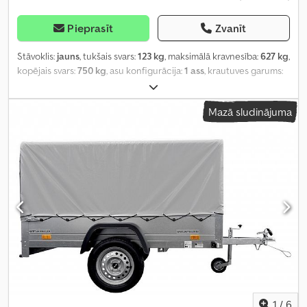
Pieprasīt
Zvanīt
Stāvoklis:
jauns
, tukšais svars:
123 kg
, maksimālā kravnesība:
627 kg
,
kopējais svars:
750 kg
, asu konfigurācija:
1 ass
, krautuves garums:
2 006 mm
, iekraušanas vietas platums:
1 256 mm
, iekraušanas
telpas augstums:
777 mm
, iekraušanas telpas tilpums:
1,4 m³
,
Mazā sludinājuma
riepas izmērs:
13
, riteņu bāze:
155 mm
, krāsa:
pelēks
, Ražošanas
gads:
2024
, Aprīkojums:
piekabes sakabe
,
1
/
6