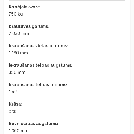
Kopējais svars:
750 kg
Krautuves garums:
2 030 mm
Iekraušanas vietas platums:
1 160 mm
Iekraušanas telpas augstums:
350 mm
Iekraušanas telpas tilpums:
1 m³
Krāsa:
cits
Būvniecības augstums:
1 360 mm