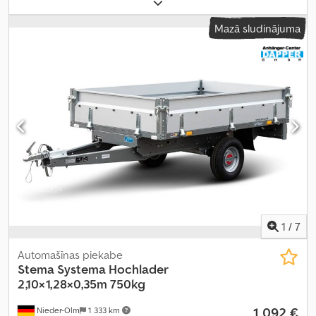
iekraušanas vietas platums:
1 063 mm
, riepas izmērs:
155/70 r13
,
Ražošanas gads:
2024
,
Mazā sludinājuma
1
/
7
Automašīnas piekabe
Stema
Systema Hochlader
2,10×1,28×0,35m 750kg
1 092 €
Nieder-Olm
1 333 km