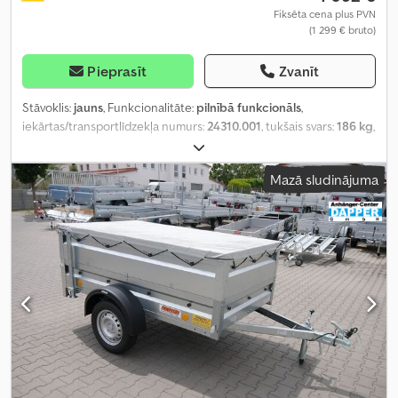
Fiksēta cena plus PVN
(1 299 € bruto)
Pieprasīt
Zvanīt
Stāvoklis:
jauns
, Funkcionalitāte:
pilnībā funkcionāls
,
iekārtas/transportlīdzekļa numurs:
24310.001
, tukšais svars:
186 kg
,
maksimālā kravnesība:
564 kg
, kopējais svars:
750 kg
, asu
konfigurācija:
1 ass
, krautuves garums:
2 100 mm
, iekraušanas
Mazā sludinājuma
vietas platums:
1 280 mm
, iekraušanas telpas augstums:
350 mm
,