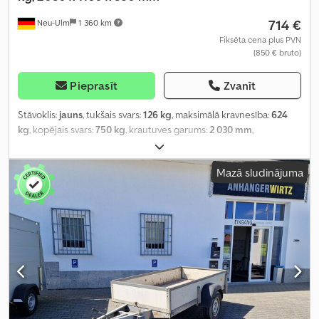
714 €
Neu-Ulm
1 360 km
Fiksēta cena plus PVN
(850 € bruto)
Pieprasīt
Zvanīt
Stāvoklis:
jauns
, tukšais svars:
126 kg
, maksimālā kravnesība:
624
kg
, kopējais svars:
750 kg
, krautuves garums:
2 030 mm
,
iekraušanas vietas platums:
1 160 mm
, iekraušanas telpas
augstums:
350 mm
, iekraušanas telpas tilpums:
1 m³
, krāsa:
cits
,
Mazā sludinājuma
būvniecības augstums:
860 mm
, darba platums:
1 570 mm
,