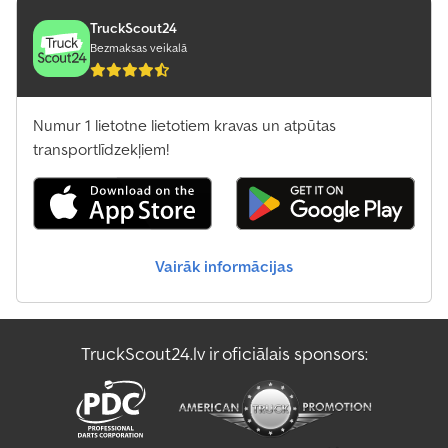
TruckScout24
Bezmaksas veikalā
Numur 1 lietotne lietotiem kravas un atpūtas
transportlīdzekļiem!
Vairāk informācijas
TruckScout24.lv ir oficiālais sponsors: