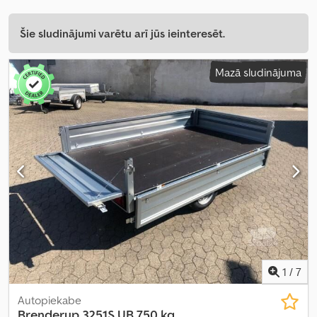
Šie sludinājumi varētu arī jūs ieinteresēt.
Mazā sludinājuma
1
/
7
Autopiekabe
Brenderup
3251S UB 750 kg,