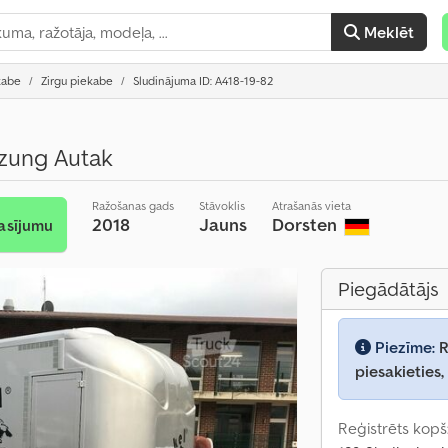
Meklēt
kabe
Zirgu piekabe
Sludinājuma ID: A418-19-82
eizung Autak
Ražošanas gads
Stāvoklis
Atrašanās vieta
2018
Jauns
Dorsten
asījumu
Piegādātājs
Piezīme:
R
piesakieties,
Reģistrēts kopš