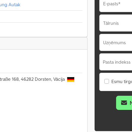
E-pasts*
izung Autak
Tālrunis
Uzņēmums
Pasta indekss 
traße 168, 46282 Dorsten, Vācija
Esmu tirgo