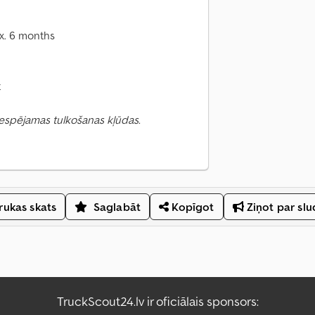
ox. 6 months
t
 Iespējamas tulkošanas kļūdas.
ukas skats
Saglabāt
Kopīgot
Ziņot par sl
TruckScout24.lv ir oficiālais sponsors: