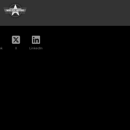
ok
X
LinkedIn