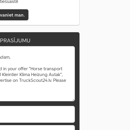
tiešsaistē
zvaniet man.
EPRASĪJUMU