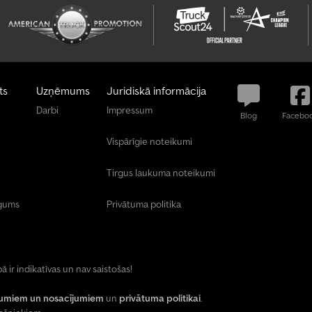
ts
Uzņēmums
Juridiskā informācija
Darbi
Impressum
Blog
Facebo
Vispārīgie noteikumi
Tirgus laukuma noteikumi
īgums
Privātuma politika
ā ir indikatīvas un nav saistošas!
kumiem un nosacījumiem
un
privātuma politikai
.