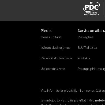
Pārdot
Serviss un atbals
Cenas un tarifi
Pieslēgties
Izvietot sludinājumus
BUJ/Palīdzība
Pārvaldīt sludinājumus
Kontakts
Uzticamības zīme
Parauga pirkuma l
Visa informācija, piedāvājumi un cenas šajā lap
Izmantojot šo vietni, jūs piekrītat mūsu
notei