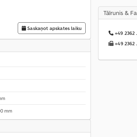
Tālrunis & F
Saskaņot apskates laiku
+49 2362 .
+49 2362 .
mm
00 mm