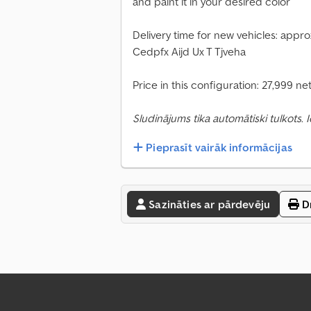
and paint it in your desired color
Delivery time for new vehicles: appr
Cedpfx Aijd Ux T Tjveha
Price in this configuration: 27,999 ne
Sludinājums tika automātiski tulkots.
Pieprasīt vairāk informācijas
Sazināties ar pārdevēju
Dr