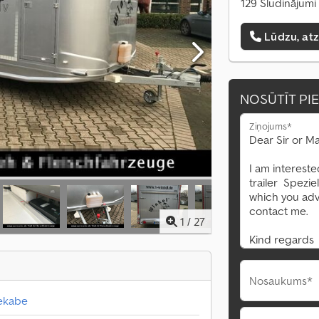
129 Sludinājumi 
Lūdzu, at
NOSŪTĪT PI
Ziņojums*
1
/
27
Nosaukums*
iekabe