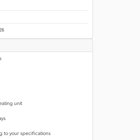
026
s
eating unit
ays
g to your specifications