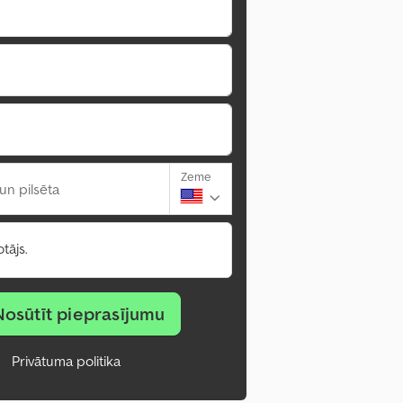
Zeme
un pilsēta
tājs.
Nosūtīt pieprasījumu
Privātuma politika