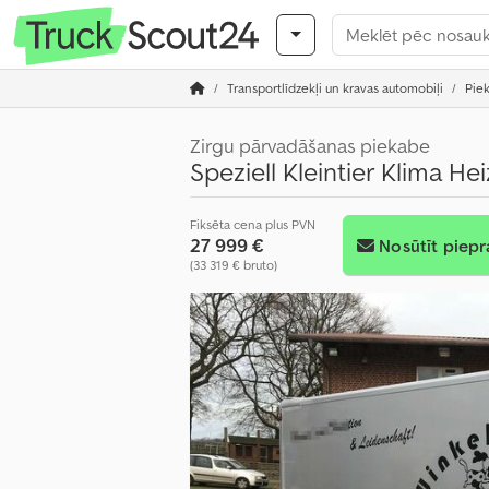
Transportlīdzekļi un kravas automobiļi
Pie
Zirgu pārvadāšanas piekabe
Speziell Kleintier Klima H
Fiksēta cena plus PVN
27 999 €
Nosūtīt piepr
(33 319 € bruto)