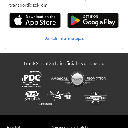
transportlīdzekļiem!
Vairāk informācijas
TruckScout24.lv ir oficiālais sponsors:
Pārdot
Serviss un atbalsts