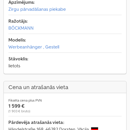
Apzīmējums:
Zirgu pārvadāšanas piekabe
Ražotājs:
BÖCKMANN
Modelis:
Werbeanhänger , Gestell
Stāvoklis:
lietots
Cena un atrašanās vieta
Fiksēta cena plus PVN
1 599 €
(1 903 € bruto)
Pārdevēja atrašanās vieta:
Händelstraße 168, 46282 Dorsten, Vācija