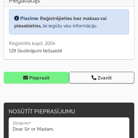
Piegādātājs
Piezīme:
Reģistrējieties bez maksas vai
piesakieties,
lai iegūtu visu informāciju.
Reģistrēts kopš: 2004
129 Sludinājumi tiešsaistē
Pieprasīt
Zvanīt
NOSŪTĪT PIEPRASĪJUMU
Ziņojums*