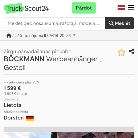
Pārdot
Meklēt
/ ... / Sludinājuma ID: A418-20-38
Zirgu pārvadāšanas piekabe
BÖCKMANN
Werbeanhänger ,
Gestell
Fiksēta cena plus PVN
1 599 €
(1 903 € bruto)
Stāvoklis
Lietots
Atrašanās vieta
Dorsten