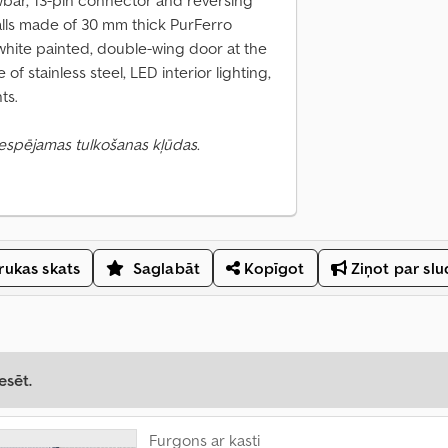
wbar, 13-pin connector and reversing
walls made of 30 mm thick PurFerro
 white painted, double-wing door at the
of stainless steel, LED interior lighting,
ts.
 Iespējamas tulkošanas kļūdas.
ukas skats
Saglabāt
Kopīgot
Ziņot par sl
esēt.
Furgons ar kasti