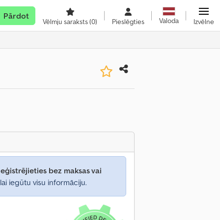
Pārdot
Valoda
Vēlmju saraksts
(0)
Pieslēgties
Izvēlne
eģistrējieties bez maksas vai
lai iegūtu visu informāciju.