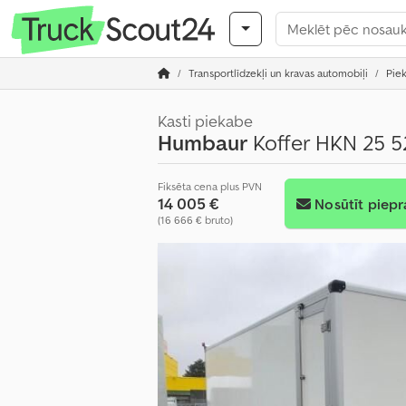
Transportlīdzekļi un kravas automobiļi
Pie
Kasti piekabe
Humbaur
Koffer HKN 25 5
Fiksēta cena plus PVN
14 005 €
Nosūtīt piepr
(16 666 € bruto)