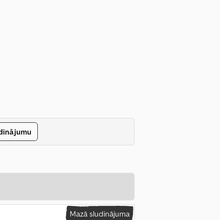
udinājumu
Mazā sludinājuma