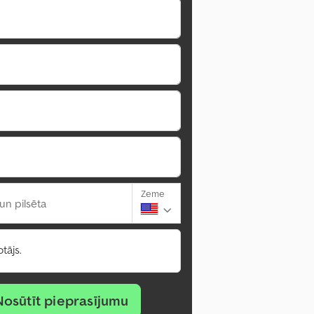
Zeme
un pilsēta
tājs.
Nosūtīt pieprasījumu