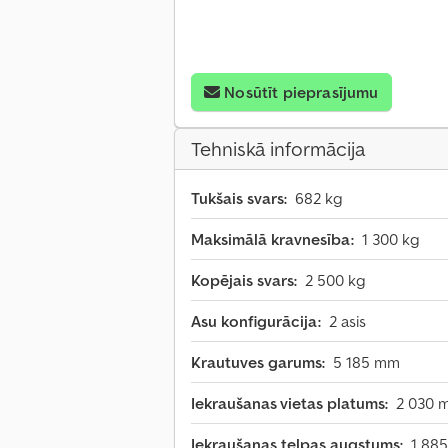
Nosūtīt pieprasījumu
Tehniskā informācija
Tukšais svars:
682 kg
Maksimālā kravnesība:
1 300 kg
Kopējais svars:
2 500 kg
Asu konfigurācija:
2 asis
Krautuves garums:
5 185 mm
Iekraušanas vietas platums:
2 030 
Iekraušanas telpas augstums:
1 88