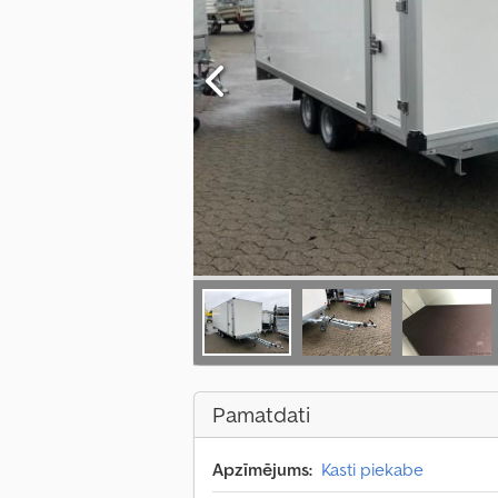
Pamatdati
Apzīmējums:
Kasti piekabe