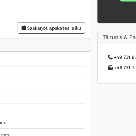
Saskaņot apskates laiku
Tālrunis & F
+49 731 9.
+49 731 7..
mm
5 mm