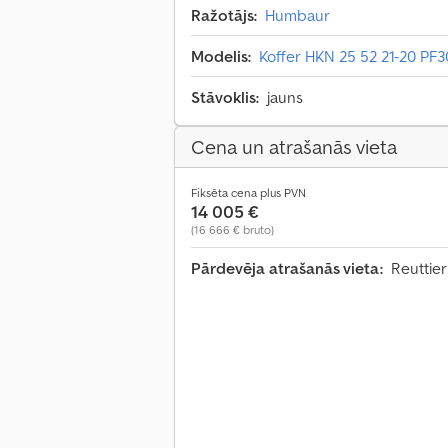
Ražotājs:
Humbaur
Modelis:
Koffer HKN 25 52 21-20 PF3
Stāvoklis:
jauns
Cena un atrašanās vieta
Fiksēta cena plus PVN
14 005 €
(16 666 € bruto)
Pārdevēja atrašanās vieta:
Reuttier