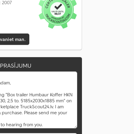
: 2007
zvaniet man.
EPRASĪJUMU