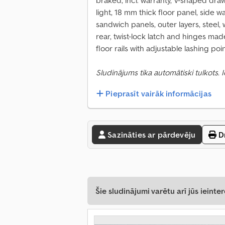
braked, incl. warranty, V-shaped dra
light, 18 mm thick floor panel, side 
sandwich panels, outer layers, steel,
rear, twist-lock latch and hinges made 
floor rails with adjustable lashing poin
Sludinājums tika automātiski tulkots.
Pieprasīt vairāk informācijas
Sazināties ar pārdevēju
Dr
Šie sludinājumi varētu arī jūs ieinter