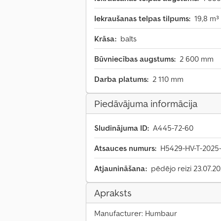
Iekraušanas telpas tilpums:
19,8 m³
Krāsa:
balts
Būvniecības augstums:
2 600 mm
Darba platums:
2 110 mm
Piedāvājuma informācija
Sludinājuma ID:
A445-72-60
Atsauces numurs:
H5429-HV-T-2025
Atjaunināšana:
pēdējo reizi 23.07.2
Apraksts
Manufacturer: Humbaur