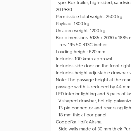
Type: Box trailer, high-sided, sandwi
20 PF30
Permissible total weight: 2500 kg
Payload: 1300 kg
Unladen weight: 1200 kg
Box dimensions: 5185 x 2030 x 1885
Tires: 195 50 R13C inches
Loading height: 620 mm
Includes 100 km/h approval
Includes side door on the front right
Includes height-adjustable drawbar 
Note: The passage height at the rear
passage width is reduced by 44 mm
LED interior lighting and 5 pairs of l
- V-shaped drawbar, hot-dip galvani
- 13-pin connector and reversing ligh
- 18 mm thick floor panel
Codpefka Hpjfx Alrsha
- Side walls made of 30 mm thick Pur