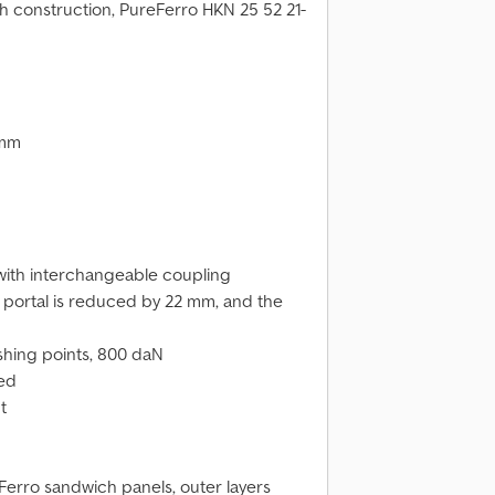
ch construction, PureFerro HKN 25 52 21-
 mm
with interchangeable coupling
 portal is reduced by 22 mm, and the
ashing points, 800 daN
zed
t
Ferro sandwich panels, outer layers