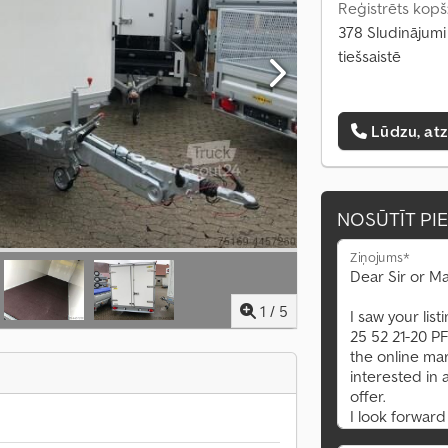
Reģistrēts kopš
378 Sludinājumi
tiešsaistē
Lūdzu, at
NOSŪTĪT PI
Ziņojums*
1
/
5