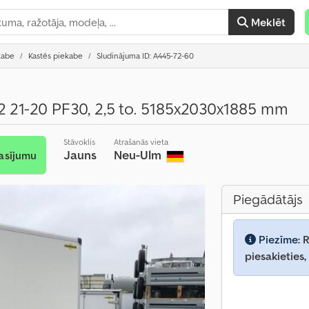
Meklēt
kabe
Kastēs piekabe
Sludinājuma ID: A445-72-60
2 21-20 PF30, 2,5 to. 5185x2030x1885 mm
Stāvoklis
Atrašanās vieta
Jauns
Neu-Ulm
asījumu
Piegādātājs
Piezīme:
R
piesakieties,