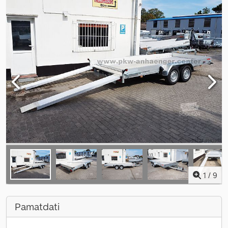
1
/
9
Pamatdati