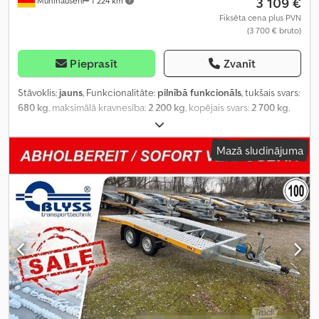
3 109 €
Mühlhausen
1 224 km
Fiksēta cena plus PVN
(3 700 € bruto)
Pieprasīt
Zvanīt
Stāvoklis:
jauns
, Funkcionalitāte:
pilnībā funkcionāls
, tukšais svars:
680 kg
, maksimālā kravnesība:
2 200 kg
, kopējais svars:
2 700 kg
,
asu konfigurācija:
2 asis
, krautuves garums:
4 535 mm
, iekraušanas
vietas platums:
2 150 mm
,
Mazā sludinājuma