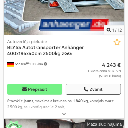
1
/
12
Autovedēja piekabe
BLYSS
Autotransporter Anhänger
400x195x40cm 2500kg zGG
4 243 €
Seesen
1 085 km
Fiksēta cena plus PVN
(5 049 € bruto)
Pieprasīt
Zvanīt
Stāvoklis:
jauns
, maksimālā kravnesība:
1 840 kg
, kopējais svars:
2 500 kg
, asu konfigurācija:
2 asis
,
Mazā sludinājuma