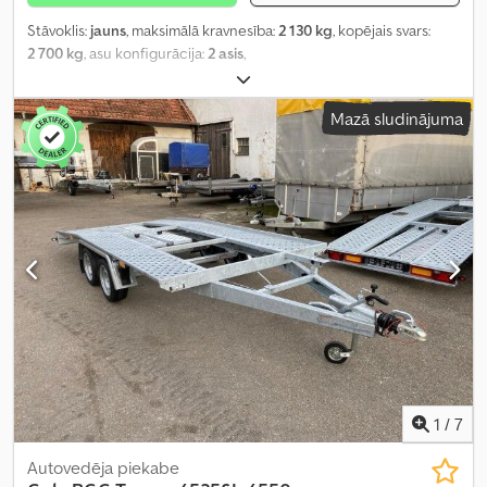
Stāvoklis:
jauns
, maksimālā kravnesība:
2 130 kg
, kopējais svars:
2 700 kg
, asu konfigurācija:
2 asis
,
Mazā sludinājuma
1
/
7
Autovedēja piekabe