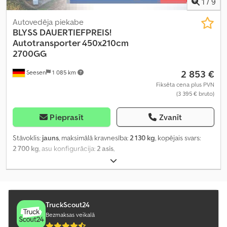
1
/
9
Autovedēja piekabe
BLYSS
DAUERTIEFPREIS!
Autotransporter 450x210cm
2700GG
2 853 €
Seesen
1 085 km
Fiksēta cena plus PVN
(3 395 € bruto)
Pieprasīt
Zvanīt
Stāvoklis:
jauns
, maksimālā kravnesība:
2 130 kg
, kopējais svars:
2 700 kg
, asu konfigurācija:
2 asis
,
TruckScout24
Bezmaksas veikalā