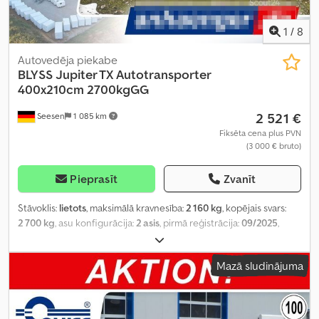
1
/
8
Autovedēja piekabe
BLYSS
Jupiter TX Autotransporter
400x210cm 2700kgGG
2 521 €
Seesen
1 085 km
Fiksēta cena plus PVN
(3 000 € bruto)
Pieprasīt
Zvanīt
Stāvoklis:
lietots
, maksimālā kravnesība:
2 160 kg
, kopējais svars:
2 700 kg
, asu konfigurācija:
2 asis
, pirmā reģistrācija:
09/2025
,
krautuves garums:
4 000 mm
, iekraušanas vietas platums:
2 100
mm
,
Mazā sludinājuma