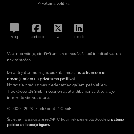
Privātuma politika
Blog
Facebook
X
LinkedIn
Visa informācija, piedāvājumi un cenas šajā lapā ir indikatīvas un
nav saistošas!
Izmantojot šo vietni, jūs piekrītat mūsu
noteikumiem un
nosacījumiem
un
privātuma politikai
.
Norādītie preču zīmes pieder attiecīgajiem īpašniekiem.
TruckScout24 GmbH neuzņemas atbildību par saistīto ārējo
interneta vietņu saturu.
© 2000 - 2026 TruckScout24 GmbH
Šī vietne ir aizsargāta ar reCAPTCHA, un tiek piemērota Google
privātuma
politika
un
lietotāja līgums
.