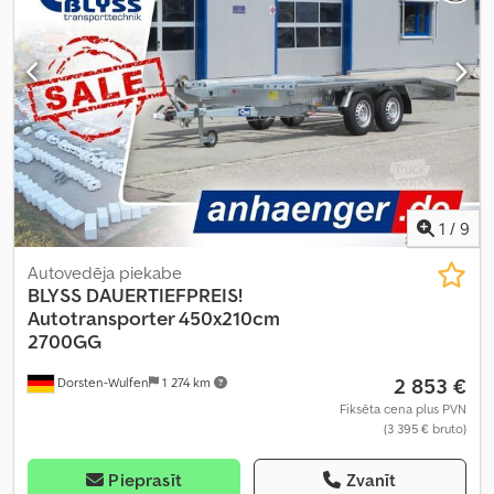
1
/
9
Autovedēja piekabe
BLYSS
DAUERTIEFPREIS!
Autotransporter 450x210cm
2700GG
2 853 €
Dorsten-Wulfen
1 274 km
Fiksēta cena plus PVN
(3 395 € bruto)
Pieprasīt
Zvanīt