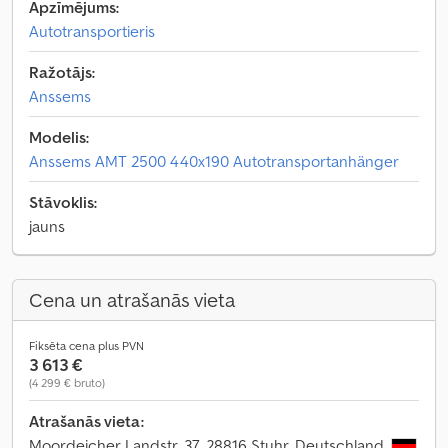
Apzīmējums:
Autotransportieris
Ražotājs:
Anssems
Modelis:
Anssems AMT 2500 440x190 Autotransportanhänger
Stāvoklis:
jauns
Cena un atrašanās vieta
Fiksēta cena plus PVN
3 613 €
(4 299 € bruto)
Atrašanās vieta:
Moordeicher Landstr. 37, 28816 Stuhr, Deutschland