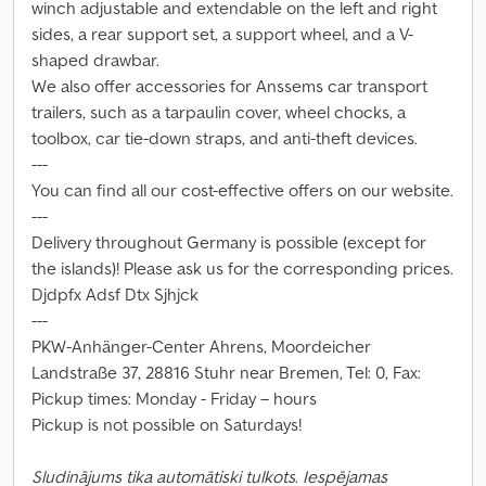
winch adjustable and extendable on the left and right
sides, a rear support set, a support wheel, and a V-
shaped drawbar.
We also offer accessories for Anssems car transport
trailers, such as a tarpaulin cover, wheel chocks, a
toolbox, car tie-down straps, and anti-theft devices.
---
You can find all our cost-effective offers on our website.
---
Delivery throughout Germany is possible (except for
the islands)! Please ask us for the corresponding prices.
Djdpfx Adsf Dtx Sjhjck
---
PKW-Anhänger-Center Ahrens, Moordeicher
Landstraße 37, 28816 Stuhr near Bremen, Tel: 0, Fax:
Pickup times: Monday - Friday – hours
Pickup is not possible on Saturdays!
Sludinājums tika automātiski tulkots. Iespējamas