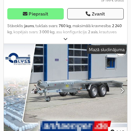
(9 199 € bruto)
Pieprasīt
Zvanīt
Stāvoklis:
jauns
, tukšais svars:
760 kg
, maksimālā kravnesība:
2 240
kg
, kopējais svars:
3 000 kg
, asu konfigurācija:
2 asis
, krautuves
garums:
4 700 mm
, iekraušanas vietas platums:
2 180 mm
, krāsa:
cits
, būvniecības augstums:
900 mm
, darba platums:
2 180 mm
,
Mazā sludinājuma
Aprīkojums:
kabeļu vinča
,