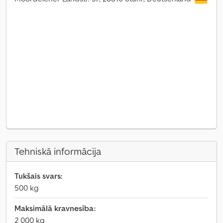
Tehniskā informācija
Tukšais svars:
500 kg
Maksimālā kravnesība:
2 000 kg