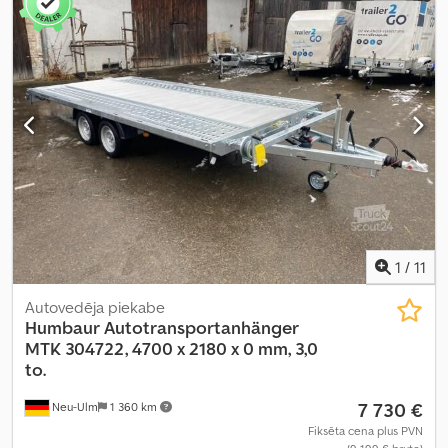
1
/
11
Autovedēja piekabe
Humbaur
Autotransportanhänger
MTK 304722, 4700 x 2180 x 0 mm, 3,0
to.
7 730 €
Neu-Ulm
1 360 km
Fiksēta cena plus PVN