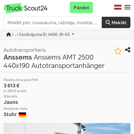
Pārdot
Meklēt
/ ... / Sludinājuma ID: A496-39-65
Autotransportieris
Anssems
Anssems AMT 2500
440x190 Autotransportanhänger
Fiksēta cena plus PVN
3 613 €
(4 299 € bruto)
Stāvoklis
Jauns
Atrašanās vieta
Stuhr