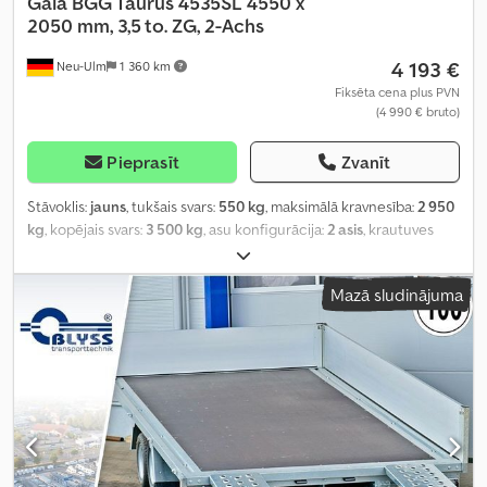
Gala BGG Taurus 4535SL 4550 x
2050 mm, 3,5 to. ZG, 2-Achs
4 193 €
Neu-Ulm
1 360 km
Fiksēta cena plus PVN
(4 990 € bruto)
Pieprasīt
Zvanīt
Stāvoklis:
jauns
, tukšais svars:
550 kg
, maksimālā kravnesība:
2 950
kg
, kopējais svars:
3 500 kg
, asu konfigurācija:
2 asis
, krautuves
garums:
4 550 mm
, iekraušanas vietas platums:
2 050 mm
,
iekraušanas telpas augstums:
50 mm
, iekraušanas telpas tilpums:
1
Mazā sludinājuma
m³
, krāsa:
cits
, būvniecības augstums:
680 mm
, darba platums:
2 100 mm
,