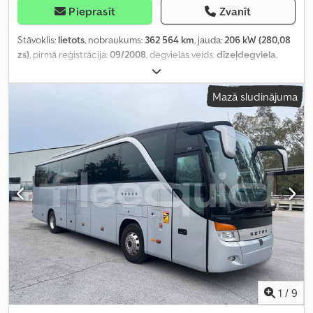
Pieprasīt
Zvanīt
Stāvoklis:
lietots
, nobraukums:
362 564 km
, jauda:
206 kW (280,08
zs)
, pirmā reģistrācija:
09/2008
, degvielas veids:
dīzeļdegviela
,
sēdvietu skaits:
35
, pārnesuma veids:
automātisks
, tukšais svars:
11 150 kg
, maksimālā kravnesība:
6 850 kg
, kopējais svars:
18 000
Mazā sludinājuma
kg
, emisijas klase:
nav
, krāsa:
balts
, piekares sistēma:
cits
, kopējais
garums:
11 980 mm
, Ražošanas gads:
2008
, vadītāja kabīne:
cits
,
būvniecības augstums:
2 880 mm
, degviela:
dīzeļdegviela
,
Aprīkojums:
ABS, vilces kontroles sistēma
,
1
/
9