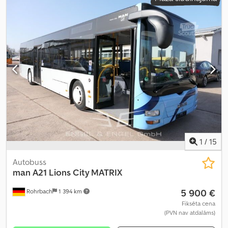
WAGP06ZZXNT037890
, Aprīkojums:
ABS, gaisa kondicionēšana,
vannas istaba
,
1
/
15
Autobuss
man
A21 Lions City MATRIX
5 900 €
Rohrbach
1 394 km
Fiksēta cena
(PVN nav atdalāms)