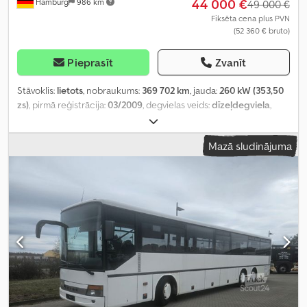
44 000 €
Hamburg
986 km
49 000 €
Fiksēta cena plus PVN
(52 360 € bruto)
Pieprasīt
Zvanīt
Stāvoklis:
lietots
, nobraukums:
369 702 km
, jauda:
260 kW (353,50
zs)
, pirmā reģistrācija:
03/2009
, degvielas veids:
dīzeļdegviela
,
sēdvietu skaits:
54
, pārnesuma veids:
mehānisks
, emisijas klase:
Euro 5
, krāsa:
sudraba
, bremzes:
retardētājs
, Ražošanas gads:
Mazā sludinājuma
2009
, Aprīkojums:
ABS, elektroniskā stabilitātes programma
(ESP), gaisa kondicionēšana, kvēpu filtrs, stāvvietas sildītājs,
vannas istaba
,