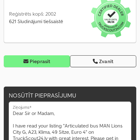
Reģistrēts kopš: 2002
621 Sludinājumi tiešsaistē
Pieprasīt
Zvanīt
NOSŪTĪT PIEPRASĪJUMU
Ziņojums*