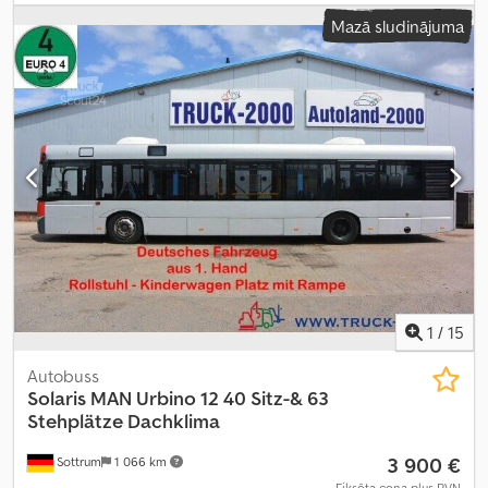
Euro 4
, krāsa:
zils
, bremzes:
retardētājs
, Ražošanas gads:
2007
,
Mazā sludinājuma
Aprīkojums:
ABS, elektroniskā stabilitātes programma (ESP),
gaisa kondicionēšana
,
1
/
15
Autobuss
Solaris
MAN Urbino 12 40 Sitz-& 63
Stehplätze Dachklima
3 900 €
Sottrum
1 066 km
Fiksēta cena plus PVN