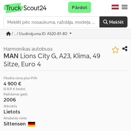
Pārdot
Meklēt
/ ... / Sludinājuma ID: A520-81-80
Harmonikas autobuss
MAN
Lions City G, A23, Klima, 49
Sitze, Euro 4
Fiksēta cena plus PVN
4 900 €
(5 831 € bruto)
Ražošanas gads
2006
Stāvoklis
Lietots
Atrašanās vieta
Sittensen