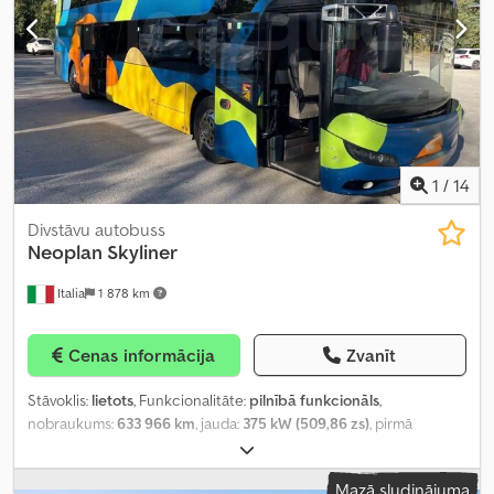
1
/
14
Divstāvu autobuss
Neoplan
Skyliner
Italia
1 878 km
Cenas informācija
Zvanīt
Stāvoklis:
lietots
, Funkcionalitāte:
pilnībā funkcionāls
,
nobraukums:
633 966 km
, jauda:
375 kW (509,86 zs)
, pirmā
reģistrācija:
07/2022
, degvielas veids:
dīzeļdegviela
, sēdvietu
skaits:
79
, emisijas klase:
Euro 6
, krāsa:
zils
, riepas izmērs:
315/70
Mazā sludinājuma
R22.5
, Ražošanas gads:
2022
, iekārtas/transportlīdzekļa numurs: