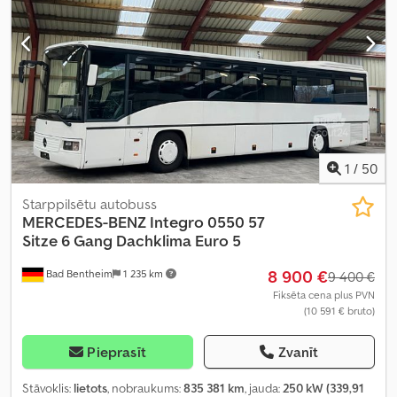
1
/
50
Starppilsētu autobuss
MERCEDES-BENZ
Integro 0550 57
Sitze 6 Gang Dachklima Euro 5
8 900 €
Bad Bentheim
1 235 km
9 400 €
Fiksēta cena plus PVN
(10 591 € bruto)
Pieprasīt
Zvanīt
Stāvoklis:
lietots
, nobraukums:
835 381 km
, jauda:
250 kW (339,91