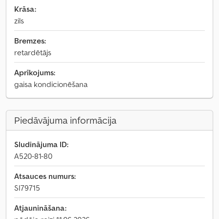
Krāsa:
zils
Bremzes:
retardētājs
Aprīkojums:
gaisa kondicionēšana
Piedāvājuma informācija
Sludinājuma ID:
A520-81-80
Atsauces numurs:
SI79715
Atjaunināšana: