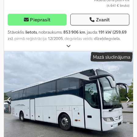
(4 641 € bruto)
Pieprasīt
Zvanīt
Stāvoklis:
lietots
, nobraukums:
853 906 km
, jauda:
191 kW (259,69
zs)
, pirmā reģistrācija:
12/2005
, degvielas veids:
dīzeļdegviela
,
sēdvietu skaits:
40
, pārnesuma veids:
automātisks
, asu
konfigurācija:
4x2
, tukšais svars:
11 700 kg
, maksimālā kravnesība:
Mazā sludinājuma
6 300 kg
, kopējais svars:
18 000 kg
, emisijas klase:
Euro 4
, krāsa:
sudraba
, bremzes:
retardētājs
, piekares sistēma:
gaiss
, vadītāja
kabīne:
dienas kabīne
, Aprīkojums:
ABS, borta dators, gaisa
kondicionēšana, kabīne, kvēpu filtrs, stāvvietas sildītājs, stūres
pastiprinātājs
,