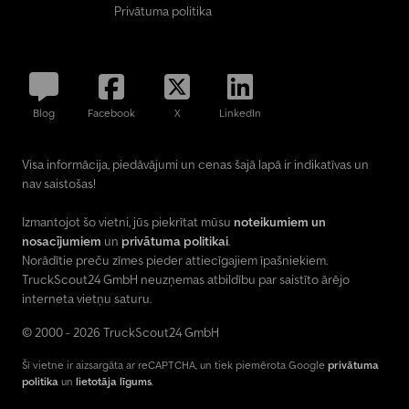
Privātuma politika
Blog
Facebook
X
LinkedIn
Visa informācija, piedāvājumi un cenas šajā lapā ir indikatīvas un
nav saistošas!
Izmantojot šo vietni, jūs piekrītat mūsu
noteikumiem un
nosacījumiem
un
privātuma politikai
.
Norādītie preču zīmes pieder attiecīgajiem īpašniekiem.
TruckScout24 GmbH neuzņemas atbildību par saistīto ārējo
interneta vietņu saturu.
© 2000 - 2026 TruckScout24 GmbH
Šī vietne ir aizsargāta ar reCAPTCHA, un tiek piemērota Google
privātuma
politika
un
lietotāja līgums
.