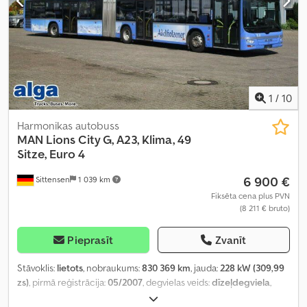
1
/
10
Harmonikas autobuss
MAN
Lions City G, A23, Klima, 49
Sitze, Euro 4
6 900 €
Sittensen
1 039 km
Fiksēta cena plus PVN
(8 211 € bruto)
Pieprasīt
Zvanīt
Stāvoklis:
lietots
, nobraukums:
830 369 km
, jauda:
228 kW (309,99
zs)
, pirmā reģistrācija:
05/2007
, degvielas veids:
dīzeļdegviela
,
sēdvietu skaits:
46
, pārnesuma veids:
automātisks
, emisijas klase: