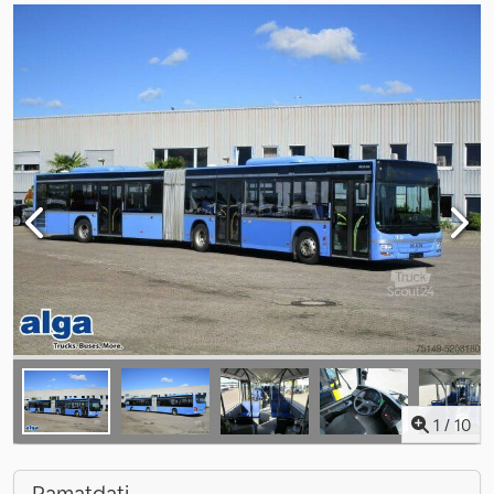
1
/
10
Pamatdati