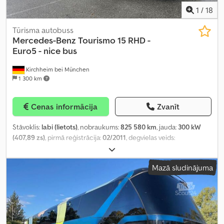
1
/
18
Tūrisma autobuss
Mercedes-Benz
Tourismo 15 RHD -
Euro5 - nice bus
Kirchheim bei München
1 300 km
Cenas informācija
Zvanīt
Stāvoklis:
labi (lietots)
, nobraukums:
825 580 km
, jauda:
300 kW
(407,89 zs)
, pirmā reģistrācija:
02/2011
, degvielas veids:
dīzeļdegviela
, sēdvietu skaits:
55
, pārnesuma veids:
mehānisks
,
asu konfigurācija:
2 asis
, emisijas klase:
Euro 5
, krāsa:
balts
,
Mazā sludinājuma
bremzes:
retardētājs
, Aprīkojums:
ABS, borta dators, centrālā
atslēga, gaisa kondicionēšana, kruīza kontrole, stāvvietas
sildītājs
,