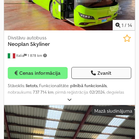
1
/
14
Divstāvu autobuss
Neoplan
Skyliner
Italia
1 878 km
Cenas informācija
Zvanīt
Stāvoklis:
lietots
, Funkcionalitāte:
pilnībā funkcionāls
,
nobraukums:
737 714 km
, pirmā reģistrācija:
02/2024
, degvielas
veids:
dīzeļdegviela
, sēdvietu skaits:
83
, emisijas klase:
Euro 6
,
krāsa:
zaļš
, riepas izmērs:
315/70 R22.5
, Ražošanas gads:
2024
,
Mazā sludinājuma
iekārtas/transportlīdzekļa numurs:
WAGP06ZZ7NT037538
,
Aprīkojums:
ABS, gaisa kondicionēšana, kruīza kontrole, vannas
istaba
,