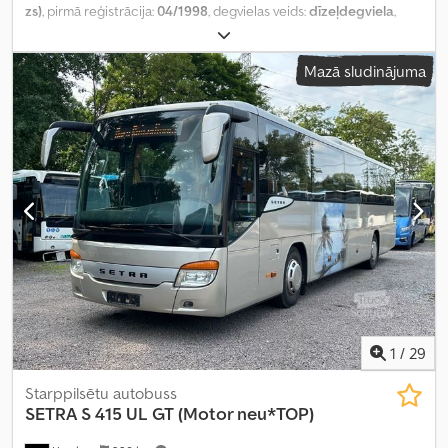
zs)
, pirmā reģistrācija:
04/1998
, degvielas veids:
dīzeļdegviela
,
sēdvietu skaits:
57
, pārnesuma veids:
mehānisks
, nākamā
pārbaude (TÜV):
06/2027
, emisijas klase:
Euro 5
, krāsa:
balts
,
Mazā sludinājuma
bremzes:
retardētājs
, Ražošanas gads:
1998
, Aprīkojums:
ABS,
elektroniskā stabilitātes programma (ESP), gaisa
kondicionēšana, kvēpu filtrs
,
1
/
29
Starppilsētu autobuss
SETRA
S 415 UL GT (Motor neu*TOP)