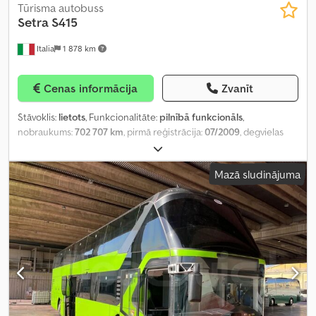
Tūrisma autobuss
Setra
S415
Italia
1 878 km
Cenas informācija
Zvanīt
Stāvoklis:
lietots
, Funkcionalitāte:
pilnībā funkcionāls
,
nobraukums:
702 707 km
, pirmā reģistrācija:
07/2009
, degvielas
veids:
dīzeļdegviela
, sēdvietu skaits:
53
, krāsa:
pelēks
, riepas
izmērs:
295/80 R22.5
, Ražošanas gads:
2009
,
Mazā sludinājuma
iekārtas/transportlīdzekļa numurs:
WKK62961213107647
,
Aprīkojums:
ABS, gaisa kondicionēšana, kruīza kontrole
,