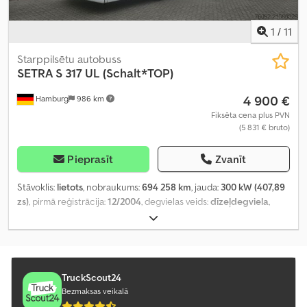
1
/
11
Starppilsētu autobuss
SETRA
S 317 UL (Schalt*TOP)
4 900 €
Hamburg
986 km
Fiksēta cena plus PVN
(5 831 € bruto)
Pieprasīt
Zvanīt
Stāvoklis:
lietots
, nobraukums:
694 258 km
, jauda:
300 kW (407,89
zs)
, pirmā reģistrācija:
12/2004
, degvielas veids:
dīzeļdegviela
,
sēdvietu skaits:
58
, pārnesuma veids:
mehānisks
, emisijas klase:
Euro 3
, krāsa:
balts
, bremzes:
retardētājs
, Ražošanas gads:
2004
,
Aprīkojums:
ABS, elektroniskā stabilitātes programma (ESP),
stāvvietas sildītājs
,
TruckScout24
Bezmaksas veikalā