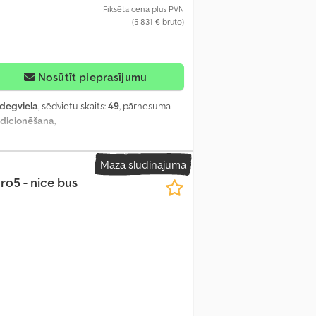
Fiksēta cena plus PVN
(5 831 € bruto)
Nosūtīt pieprasījumu
ļdegviela
, sēdvietu skaits:
49
, pārnesuma
ndicionēšana
,
Mazā sludinājuma
ro5 - nice bus