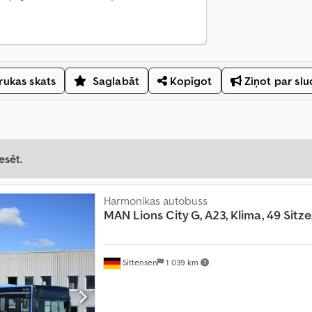
ukas skats
Saglabāt
Kopīgot
Ziņot par sl
esēt.
Harmonikas autobuss
MAN
Lions City G, A23, Klima, 49 Sitze
Sittensen
1 039 km