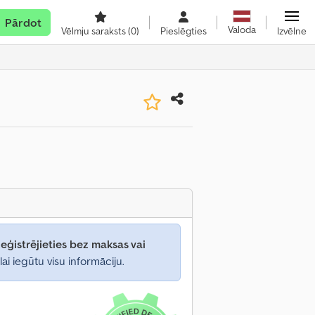
Pārdot
Valoda
Vēlmju saraksts
(0)
Pieslēgties
Izvēlne
eģistrējieties bez maksas vai
lai iegūtu visu informāciju.