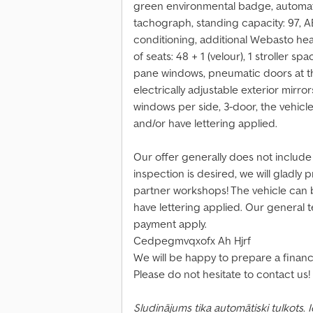
green environmental badge, automatic
tachograph, standing capacity: 97, AB
conditioning, additional Webasto he
of seats: 48 + 1 (velour), 1 stroller sp
pane windows, pneumatic doors at the 
electrically adjustable exterior mirro
windows per side, 3-door, the vehic
and/or have lettering applied.
Our offer generally does not include
inspection is desired, we will gladly
partner workshops! The vehicle can 
have lettering applied. Our general 
payment apply.
Cedpegmvqxofx Ah Hjrf
We will be happy to prepare a financin
Please do not hesitate to contact us!
Sludinājums tika automātiski tulkots.