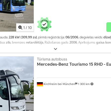
1
/
10
 jauda:
228 kW (309,99 zs)
, pirmā reģistrācija:
06/2006
, degvielas veids:
dīze
rāsa:
zils
, bremzes:
retardētājs
, Ražošanas gads:
2006
, Aprīkojums:
gaisa ko
Tūrisma autobuss
Mercedes-Benz
Tourismo 15 RHD - Eu
Kirchheim bei München
1 300 km