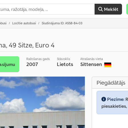
Meklēt
obusi
Locītie autobusi
Sludinājuma ID: A558-84-03
ma, 49 Sitze, Euro 4
Ražošanas gads
Stāvoklis
Atrašanās vieta
2007
Lietots
Sittensen
asījumu
Piegādātājs
Piezīme:
R
piesakieties,