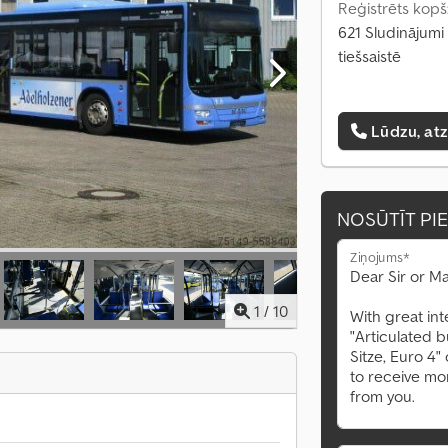
Reģistrēts kopš
621 Sludinājumi
tiešsaistē
Lūdzu, at
NOSŪTĪT PI
Ziņojums*
1
/
10