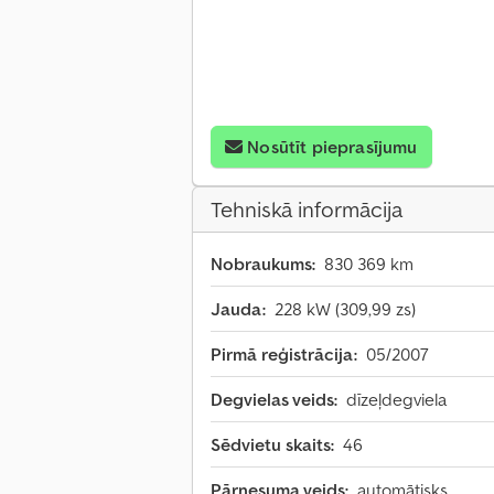
Nosūtīt pieprasījumu
Tehniskā informācija
Nobraukums:
830 369 km
Jauda:
228 kW (309,99 zs)
Pirmā reģistrācija:
05/2007
Degvielas veids:
dīzeļdegviela
Sēdvietu skaits:
46
Pārnesuma veids:
automātisks