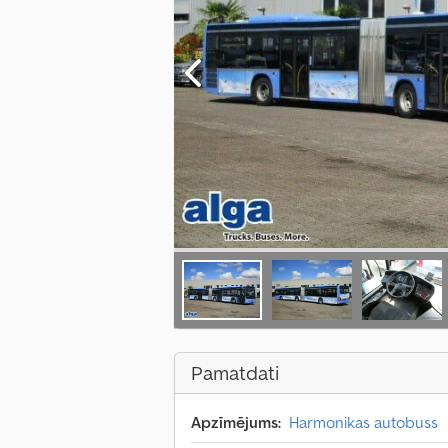
Pamatdati
Apzīmējums:
Harmonikas autobuss