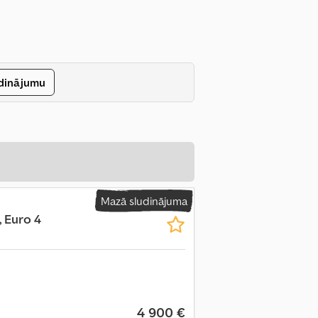
udinājumu
Mazā sludinājuma
, Euro 4
4 900 €