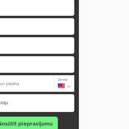
Zeme
un pilsēta
tājs.
Nosūtīt pieprasījumu