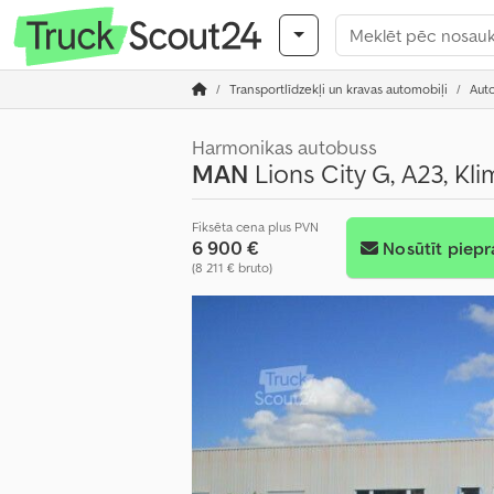
Transportlīdzekļi un kravas automobiļi
Aut
Harmonikas autobuss
MAN
Lions City G, A23, Kli
Fiksēta cena plus PVN
6 900 €
Nosūtīt piepr
(8 211 € bruto)