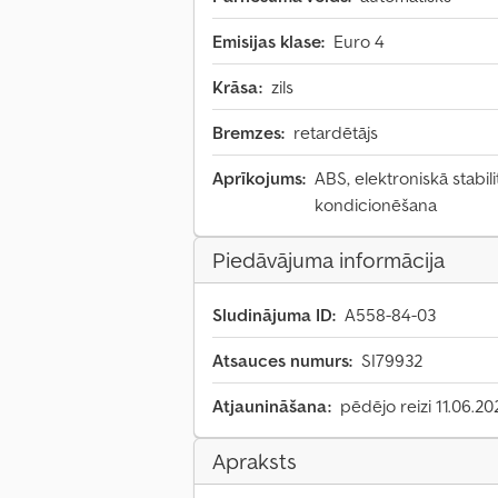
Emisijas klase:
Euro 4
Krāsa:
zils
Bremzes:
retardētājs
Aprīkojums:
ABS, elektroniskā stabi
kondicionēšana
Piedāvājuma informācija
Sludinājuma ID:
A558-84-03
Atsauces numurs:
SI79932
Atjaunināšana:
pēdējo reizi 11.06.20
Apraksts