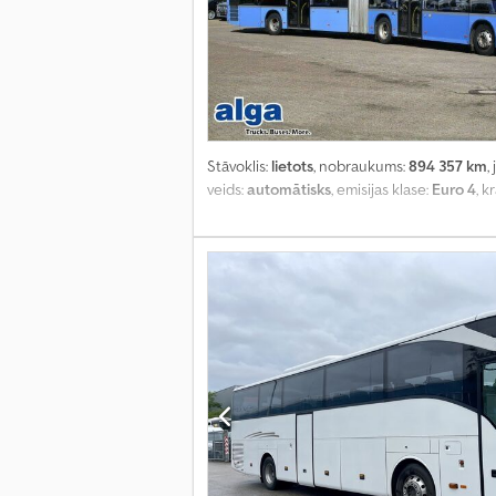
Stāvoklis:
lietots
, nobraukums:
894 357 km
,
veids:
automātisks
, emisijas klase:
Euro 4
, k