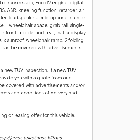
 transmission, Euro IV engine, digital
S, ASR, kneeling function, retarder, air
ater, loudspeakers, microphone, number
ace, 1 wheelchair space, grab rail, single-
front, middle, and rear, matrix display,
rs, x sunroof, wheelchair ramp, 2 folding
le can be covered with advertisements
 a new TÜV inspection. If a new TÜV
 provide you with a quote from our
be covered with advertisements and/or
terms and conditions of delivery and
g or leasing offer for this vehicle.
 Iespējamas tulkošanas kļūdas.