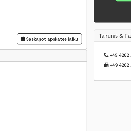
Tālrunis & F
Saskaņot apskates laiku
+49 4282 .
+49 4282 .