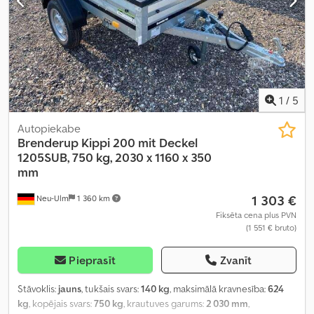
1
/
5
Autopiekabe
Brenderup
Kippi 200 mit Deckel
1205SUB, 750 kg, 2030 x 1160 x 350
mm
1 303 €
Neu-Ulm
1 360 km
Fiksēta cena plus PVN
(1 551 € bruto)
Pieprasīt
Zvanīt
Stāvoklis:
jauns
, tukšais svars:
140 kg
, maksimālā kravnesība:
624
kg
, kopējais svars:
750 kg
, krautuves garums:
2 030 mm
,