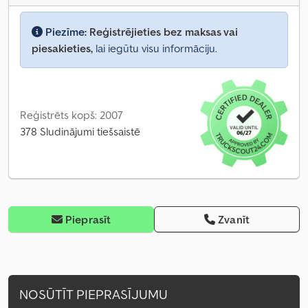
Piezīme:
Reģistrējieties bez maksas vai
piesakieties,
lai iegūtu visu informāciju.
Reģistrēts kopš: 2007
378 Sludinājumi tiešsaistē
Pieprasīt
Zvanīt
NOSŪTĪT PIEPRASĪJUMU