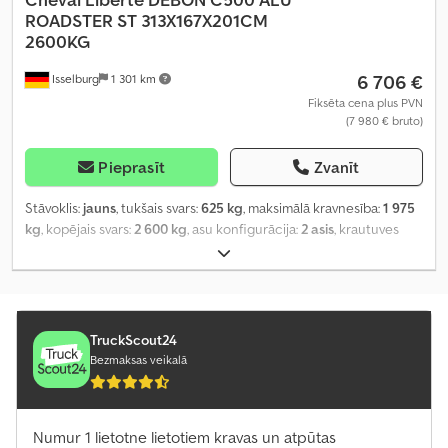
ROADSTER ST 313X167X201CM
2600KG
6 706 €
Isselburg
1 301 km
Fiksēta cena plus PVN
(7 980 € bruto)
Pieprasīt
Zvanīt
Stāvoklis:
jauns
, tukšais svars:
625 kg
, maksimālā kravnesība:
1 975
kg
, kopējais svars:
2 600 kg
, asu konfigurācija:
2 asis
, krautuves
garums:
3 130 mm
, iekraušanas vietas platums:
1 670 mm
,
iekraušanas telpas augstums:
2 010 mm
, iekraušanas telpas
tilpums:
10,5 m³
, krāsa:
melns
, būvniecības augstums:
2 370 mm
,
darba platums:
2 150 mm
,
TruckScout24
Bezmaksas veikalā
Numur 1 lietotne lietotiem kravas un atpūtas