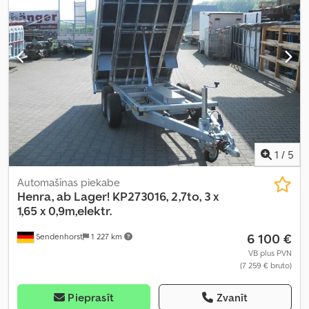
1
/
5
Automašīnas piekabe
Henra, ab Lager!
KP273016, 2,7to, 3 x
1,65 x 0,9m,elektr.
6 100 €
Sendenhorst
1 227 km
VB plus PVN
(7 259 € bruto)
Pieprasīt
Zvanīt