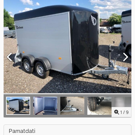
1
/
9
Pamatdati