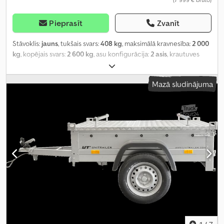
Pieprasīt
Zvanīt
Stāvoklis:
jauns
, tukšais svars:
408 kg
, maksimālā kravnesība:
2 000
kg
, kopējais svars:
2 600 kg
, asu konfigurācija:
2 asis
, krautuves
garums:
3 200 mm
, iekraušanas vietas platums:
1 670 mm
,
iekraušanas telpas augstums:
2 000 mm
, iekraušanas telpas
Mazā sludinājuma
tilpums:
10,9 m³
, krāsa:
sudraba
, būvniecības augstums:
2 395 mm
,
darba platums:
2 115 mm
,