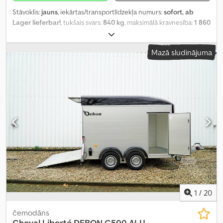
Stāvoklis:
jauns
, iekārtas/transportlīdzekļa numurs:
sofort, ab
Lager lieferbar!
, tukšais svars:
840 kg
, maksimālā kravnesība:
1 860
kg
, kopējais svars:
2 700 kg
, asu konfigurācija:
2 asis
, krautuves
garums:
3 000 mm
, iekraušanas vietas platums:
1 650 mm
,
Mazā sludinājuma
iekraušanas telpas augstums:
900 mm
, iekraušanas telpas tilpums:
5,5 m³
, piekares sistēma:
cits
, riepas izmērs:
185/60 R 12C
, riteņu
bāze:
710 mm
, Ražošanas gads:
2024
, Aprīkojums:
augšupielādētājs
,
1
/
20
čemodāns
Cheval Liberté
DEBON C500 ALU