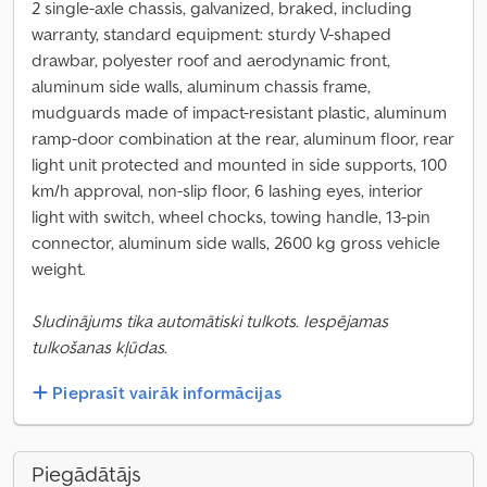
2 single-axle chassis, galvanized, braked, including
warranty, standard equipment: sturdy V-shaped
drawbar, polyester roof and aerodynamic front,
aluminum side walls, aluminum chassis frame,
mudguards made of impact-resistant plastic, aluminum
ramp-door combination at the rear, aluminum floor, rear
light unit protected and mounted in side supports, 100
km/h approval, non-slip floor, 6 lashing eyes, interior
light with switch, wheel chocks, towing handle, 13-pin
connector, aluminum side walls, 2600 kg gross vehicle
weight.
Sludinājums tika automātiski tulkots. Iespējamas
tulkošanas kļūdas.
Pieprasīt vairāk informācijas
Piegādātājs