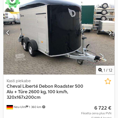
1
/
12
Kasti piekabe
Cheval Liberté
Debon Roadster 500
Alu + Türe 2600 kg, 100 km/h,
320x167x200cm
6 722 €
Neu-Ulm
1 360 km
Fiksēta cena plus PVN
(7 999 € bruto)