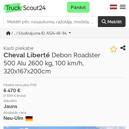
Pārdot
Meklēt
/ ... / Sludinājuma ID: A524-48-94
Kasti piekabe
Cheval Liberté
Debon Roadster
500 Alu 2600 kg, 100 km/h,
320x167x200cm
Fiksēta cena plus PVN
6 470 €
(7 699 € bruto)
Stāvoklis
Jauns
Atrašanās vieta
Neu-Ulm