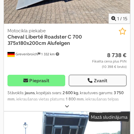
1
/
15
Motocikla piekabe
Cheval Liberté
Roadster C 700
375x180x200cm Alufelgen
8 738 €
Grevenbroich
1 332 km
Fiksēta cena plus PVN
(10 398 € bruto)
Pieprasīt
Zvanīt
Stāvoklis:
jauns
, kopējais svars:
2 600 kg
, krautuves garums:
3 750
mm
, iekraušanas vietas platums:
1 800 mm
, iekraušanas telpas
augstums:
200 mm
, Ražošanas gads:
2025
,
Mazā sludinājuma