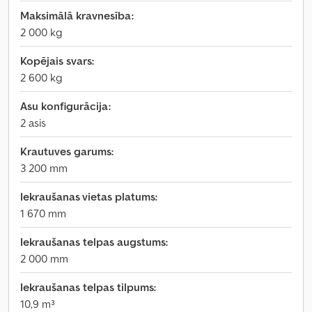
Maksimālā kravnesība:
2 000 kg
Kopējais svars:
2 600 kg
Asu konfigurācija:
2 asis
Krautuves garums:
3 200 mm
Iekraušanas vietas platums:
1 670 mm
Iekraušanas telpas augstums:
2 000 mm
Iekraušanas telpas tilpums:
10,9 m³