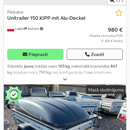
1
/
7
Piekabe
Unitrailer
150 KIPP mit Alu-Deckel
980 €
Lublin
645 km
Fiksēta cena plus PVN
(1 205 € bruto)
Pieprasīt
Zvanīt
Stāvoklis:
jauns
, tukšais svars:
103 kg
, maksimālā kravnesība:
647
kg
, kopējais svars:
750 kg
, asu konfigurācija:
1 ass
, krautuves
garums:
1 475 mm
, iekraušanas vietas platums:
1 063 mm
,
iekraušanas telpas augstums:
300 mm
, riepas izmērs:
155/70 R13
,
Mazā sludinājuma
krāsa:
pelēks
, Ražošanas gads:
2024
,