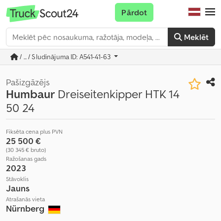
Pārdot
Meklēt
/ ... / Sludinājuma ID: A541-41-63
Pašizgāzējs
Humbaur
Dreiseitenkipper HTK 14
50 24
Fiksēta cena plus PVN
25 500 €
(30 345 € bruto)
Ražošanas gads
2023
Stāvoklis
Jauns
Atrašanās vieta
Nürnberg