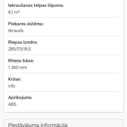
Iekraušanas telpas tilpums:
6,1 m³
Piekares sistēma:
tērauds
Riepas izmērs:
285/70/19,5
Riteņu bāze:
1 260 mm
Krāsa:
cits
Aprīkojums:
ABS
Piedāvājuma informācija