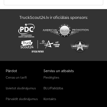
TruckScout24.lv ir oficiālais sponsors:
Pārdot
Serviss un atbalsts
Cenas un tarifi
Pieslēgties
Izvietot sludinājumus
BUJ/Palīdzība
Pārvaldīt sludinājumus
Kontakts