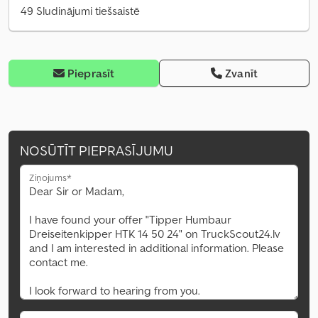
49 Sludinājumi tiešsaistē
Pieprasīt
Zvanīt
NOSŪTĪT PIEPRASĪJUMU
Ziņojums*