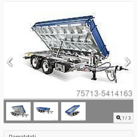
1
/
3
Pamatdati