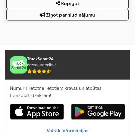
Kopīgot
Ziņot par sludinājumu
TruckScout24
Bezmaksas veikalā
Numur 1 lietotne lietotiem kravas un atpūtas
transportlīdzekļiem!
Vairāk informācijas