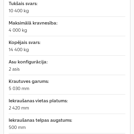
Tukšais svars:
10 400 kg
Maksimālā kravnesība:
4 000 kg
Kopējais svars:
14 400 kg
Asu konfigurācija:
2 asis
Krautuves garums:
5 030 mm
Iekraušanas vietas platums:
2 420 mm
Iekraušanas telpas augstums:
500 mm