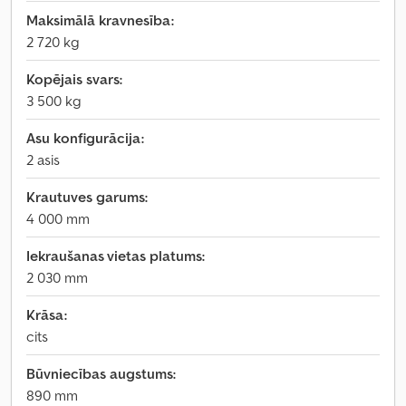
Maksimālā kravnesība:
2 720 kg
Kopējais svars:
3 500 kg
Asu konfigurācija:
2 asis
Krautuves garums:
4 000 mm
Iekraušanas vietas platums:
2 030 mm
Krāsa:
cits
Būvniecības augstums:
890 mm