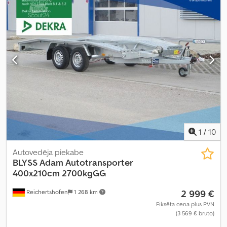
1
/
10
Autovedēja piekabe
BLYSS
Adam Autotransporter
400x210cm 2700kgGG
2 999 €
Reichertshofen
1 268 km
Fiksēta cena plus PVN
(3 569 € bruto)