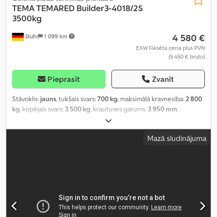
TEMA
TEMARED Builder3-4018/2S
3500kg
4 580 €
Stuhr
1 099 km
EXW Fiksēta cena plus PVN
(5 450 € bruto)
Pieprasīt
Zvanīt
Stāvoklis:
jauns
, tukšais svars:
700 kg
, maksimālā kravnesība:
2 800
kg
, kopējais svars:
3 500 kg
, krautuves garums:
3 950 mm
,
iekraušanas vietas platums:
1 820 mm
, iekraušanas telpas
augstums:
250 mm
,
Mazā sludinājuma