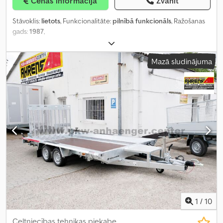
Cenas informācija
Zvanīt
Stāvoklis:
lietots
, Funkcionalitāte:
pilnībā funkcionāls
, Ražošanas
gads:
1987
,
Mazā sludinājuma
1
/
10
Celtniecības tehnikas piekabe