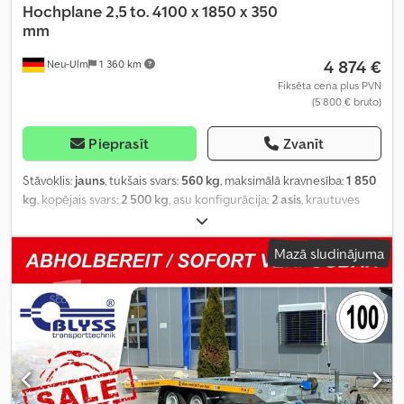
Hochplane 2,5 to. 4100 x 1850 x 350
mm
4 874 €
Neu-Ulm
1 360 km
Fiksēta cena plus PVN
(5 800 € bruto)
Pieprasīt
Zvanīt
Stāvoklis:
jauns
, tukšais svars:
560 kg
, maksimālā kravnesība:
1 850
kg
, kopējais svars:
2 500 kg
, asu konfigurācija:
2 asis
, krautuves
garums:
4 100 mm
, iekraušanas vietas platums:
1 850 mm
,
iekraušanas telpas augstums:
350 mm
, iekraušanas telpas tilpums:
Mazā sludinājuma
3,1 m³
, krāsa:
pelēks
, būvniecības augstums:
1 000 mm
, darba
platums:
1 913 mm
,