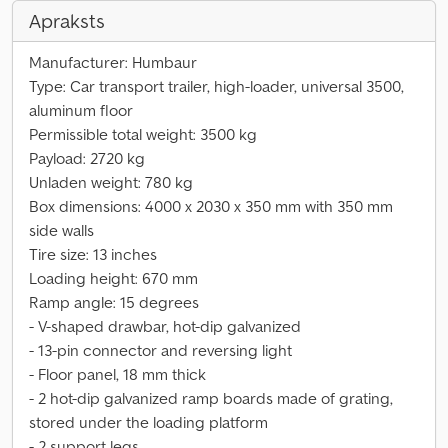
Apraksts
Manufacturer: Humbaur
Type: Car transport trailer, high-loader, universal 3500,
aluminum floor
Permissible total weight: 3500 kg
Payload: 2720 kg
Unladen weight: 780 kg
Box dimensions: 4000 x 2030 x 350 mm with 350 mm
side walls
Tire size: 13 inches
Loading height: 670 mm
Ramp angle: 15 degrees
- V-shaped drawbar, hot-dip galvanized
- 13-pin connector and reversing light
- Floor panel, 18 mm thick
- 2 hot-dip galvanized ramp boards made of grating,
stored under the loading platform
- 2 support legs