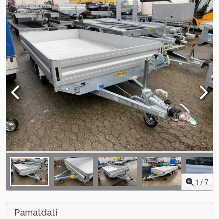
1
/
7
Pamatdati