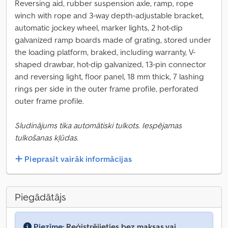
Reversing aid, rubber suspension axle, ramp, rope
winch with rope and 3-way depth-adjustable bracket,
automatic jockey wheel, marker lights, 2 hot-dip
galvanized ramp boards made of grating, stored under
the loading platform, braked, including warranty, V-
shaped drawbar, hot-dip galvanized, 13-pin connector
and reversing light, floor panel, 18 mm thick, 7 lashing
rings per side in the outer frame profile, perforated
outer frame profile.
Sludinājums tika automātiski tulkots. Iespējamas
tulkošanas kļūdas.
Pieprasīt vairāk informācijas
Piegādātājs
Piezīme:
Reģistrējieties bez maksas vai