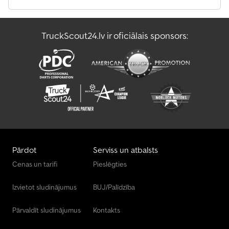
TruckScout24.lv ir oficiālais sponsors:
Pārdot
Serviss un atbalsts
Cenas un tarifi
Pieslēgties
Izvietot sludinājumus
BUJ/Palīdzība
Pārvaldīt sludinājumus
Kontakts