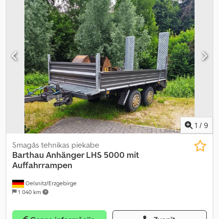
1
/
9
Smagās tehnikas piekabe
Barthau
Anhänger LHS 5000 mit
Auffahrrampen
Oelsnitz/Erzgebirge
1 040 km