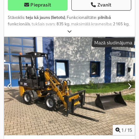
Pieprasīt
Zvanīt
Stāvoklis:
teju kā jauns (lietots)
, Funkcionalitāte:
pilnībā
funkcionāls
, tukšais svars:
835 kg
, maksimālā kravnesība:
2 165 kg
,
kopējais svars:
3 000 kg
, asu konfigurācija:
2 asis
, krautuves
garums:
3 060 mm
, iekraušanas vietas platums:
1 750 mm
,
Mazā sludinājuma
iekraušanas telpas augstums:
350 mm
, riepas izmērs:
185R14C
,
Ražošanas gads:
2024
,
1
/
15