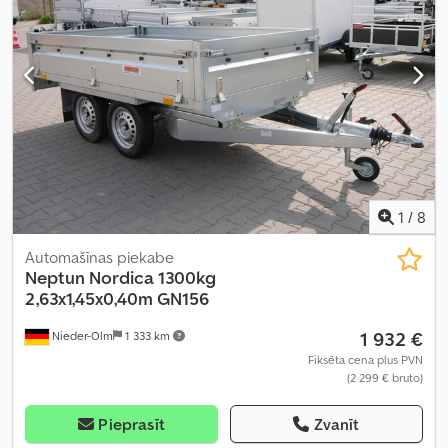
1
/
8
Automašīnas piekabe
Neptun
Nordica 1300kg
2,63x1,45x0,40m GN156
1 932 €
Nieder-Olm
1 333 km
Fiksēta cena plus PVN
(2 299 € bruto)
Pieprasīt
Zvanīt