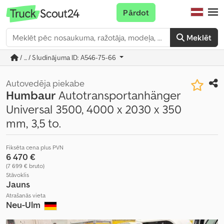
Pārdot
Meklēt
/ ... / Sludinājuma ID: A546-75-66
Autovedēja piekabe
Humbaur
Autotransportanhänger
Universal 3500, 4000 x 2030 x 350
mm, 3,5 to.
Fiksēta cena plus PVN
6 470 €
(7 699 € bruto)
Stāvoklis
Jauns
Atrašanās vieta
Neu-Ulm