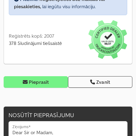
piesakieties,
lai iegūtu visu informāciju.
Reģistrēts kopš: 2007
378 Sludinājumi tiešsaistē
Pieprasīt
Zvanīt
NOSŪTĪT PIEPRASĪJUMU
Ziņojums*