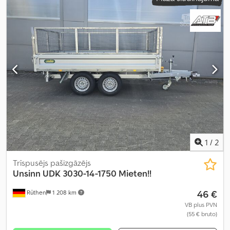
1
/
2
Trīspusējs pašizgāzējs
Unsinn
UDK 3030-14-1750 Mieten!!
46 €
Rüthen
1 208 km
VB plus PVN
(55 € bruto)