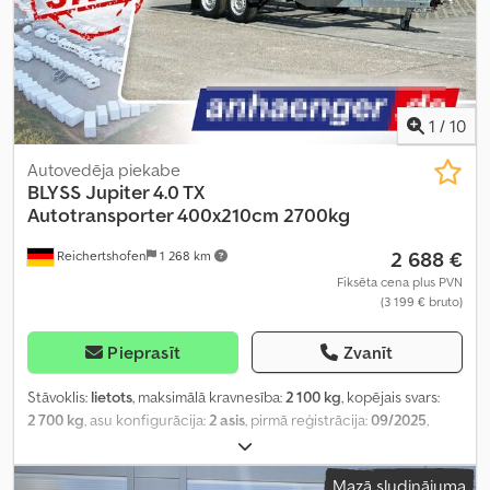
1
/
10
Autovedēja piekabe
BLYSS
Jupiter 4.0 TX
Autotransporter 400x210cm 2700kg
2 688 €
Reichertshofen
1 268 km
Fiksēta cena plus PVN
(3 199 € bruto)
Pieprasīt
Zvanīt
Stāvoklis:
lietots
, maksimālā kravnesība:
2 100 kg
, kopējais svars:
2 700 kg
, asu konfigurācija:
2 asis
, pirmā reģistrācija:
09/2025
,
nākamā pārbaude (TÜV):
09/2026
, krautuves garums:
4 000 mm
,
iekraušanas vietas platums:
2 100 mm
,
Mazā sludinājuma