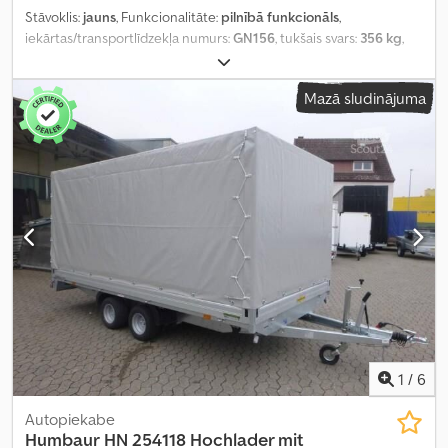
Stāvoklis:
jauns
, Funkcionalitāte:
pilnībā funkcionāls
,
iekārtas/transportlīdzekļa numurs:
GN156
, tukšais svars:
356 kg
,
maksimālā kravnesība:
944 kg
, kopējais svars:
1 300 kg
, asu
konfigurācija:
2 asis
, krautuves garums:
2 630 mm
, iekraušanas
Mazā sludinājuma
vietas platums:
1 450 mm
, iekraušanas telpas augstums:
400 mm
,
Aprīkojums:
augšupielādētājs
,
1
/
6
Autopiekabe
Humbaur
HN 254118 Hochlader mit