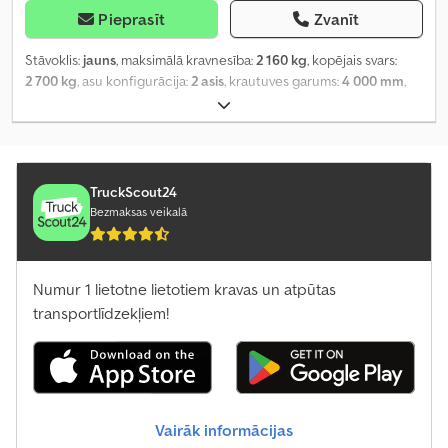
Pieprasīt
Zvanīt
Stāvoklis:
jauns
, maksimālā kravnesība:
2 160 kg
, kopējais svars:
2 700 kg
, asu konfigurācija:
2 asis
, krautuves garums:
4 000 mm
,
iekraušanas vietas platums:
2 100 mm
,
TruckScout24
Bezmaksas veikalā
Numur 1 lietotne lietotiem kravas un atpūtas
transportlīdzekļiem!
Vairāk informācijas