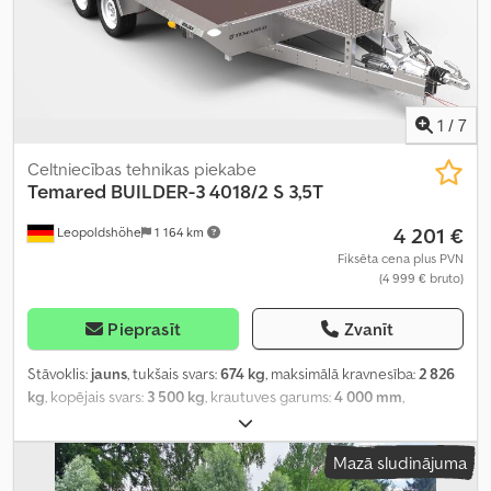
1
/
7
Celtniecības tehnikas piekabe
Temared
BUILDER-3 4018/2 S 3,5T
4 201 €
Leopoldshöhe
1 164 km
Fiksēta cena plus PVN
(4 999 € bruto)
Pieprasīt
Zvanīt
Stāvoklis:
jauns
, tukšais svars:
674 kg
, maksimālā kravnesība:
2 826
kg
, kopējais svars:
3 500 kg
, krautuves garums:
4 000 mm
,
iekraušanas vietas platums:
1 830 mm
, iekraušanas telpas
augstums:
250 mm
,
Mazā sludinājuma