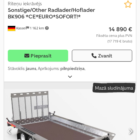
Riteņu iekrāvējs
Sonstige/Other
Radlader/Hoflader
BK906 *CE*EURO*SOFORT!*
14 890 €
Kassel
1 162 km
Fiksēta cena plus PVN
(17 719 € bruto)
Pieprasīt
Zvanīt
Stāvoklis:
jauns
, Aprīkojums:
pilnpiedziņa
,
Mazā sludinājuma