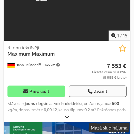
1
/
15
Riteņu iekrāvēji
Maximum
Maximum
7 553 €
Hann. Münden
1 145 km
Fiksēta cena plus PVN
(8 988 € bruto)
Pieprasīt
Zvanīt
Stāvoklis:
jauns
, degvielas veids:
elektrisks
, celšanas jauda:
500
kg/m
, riepas izmērs:
6,00-12
, kausa tilpums:
0,2 m³
, Ražošanas gads:
2026
, Aprīkojums:
kabīne, piekabes sakabe, pilnpiedziņa
,
Mazā sludinājuma