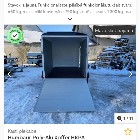
Stāvoklis:
jauns
, Funkcionalitāte:
pilnībā funkcionāls
, tukšais svars:
460 kg
, maksimālā kravnesība:
790 kg
, kopējais svars:
1 300 kg
, asu
konfigurācija:
1 ass
, krautuves garums:
3 030 mm
, iekraušanas
vietas platums:
1 500 mm
, iekraušanas telpas augstums:
1 970 mm
,
Mazā sludinājuma
kopējais garums:
4 250 mm
, kopējais platums:
2 050 mm
, kopējais
augstums:
2 310 mm
, piekares sistēma:
cits
, riepas izmērs:
165R13
,
maksimālais ātrums:
100 km/h
, piekabes bremze:
bremzēta
piekabe
, Ražošanas gads:
2026
,
1
/
11
Kasti piekabe
Humbaur
Poly-Alu Koffer HKPA