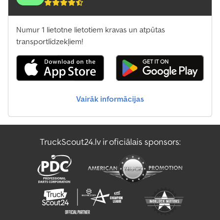
Numur 1 lietotne lietotiem kravas un atpūtas
transportlīdzekļiem!
Vairāk informācijas
TruckScout24.lv ir oficiālais sponsors: