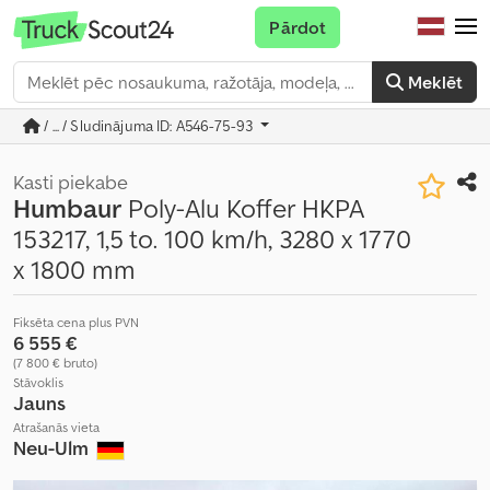
Pārdot
Meklēt
/ ... / Sludinājuma ID: A546-75-93
Kasti piekabe
Humbaur
Poly-Alu Koffer HKPA
153217, 1,5 to. 100 km/h, 3280 x 1770
x 1800 mm
Fiksēta cena plus PVN
6 555 €
(7 800 € bruto)
Stāvoklis
Jauns
Atrašanās vieta
Neu-Ulm