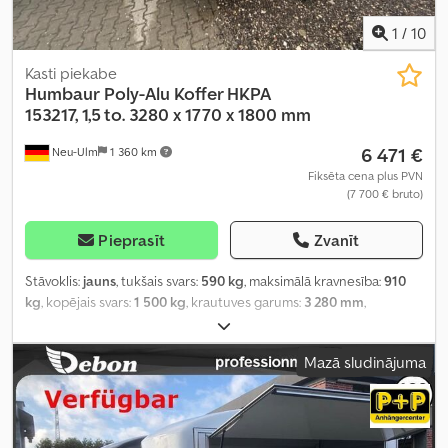
1
/
10
Kasti piekabe
Humbaur
Poly-Alu Koffer HKPA
153217, 1,5 to. 3280 x 1770 x 1800 mm
6 471 €
Neu-Ulm
1 360 km
Fiksēta cena plus PVN
(7 700 € bruto)
Pieprasīt
Zvanīt
Stāvoklis:
jauns
, tukšais svars:
590 kg
, maksimālā kravnesība:
910
kg
, kopējais svars:
1 500 kg
, krautuves garums:
3 280 mm
,
iekraušanas vietas platums:
1 770 mm
, iekraušanas telpas
augstums:
1 800 mm
, iekraušanas telpas tilpums:
10,7 m³
, krāsa:
Mazā sludinājuma
sudraba
, būvniecības augstums:
2 390 mm
, darba platums:
2 265
mm
,