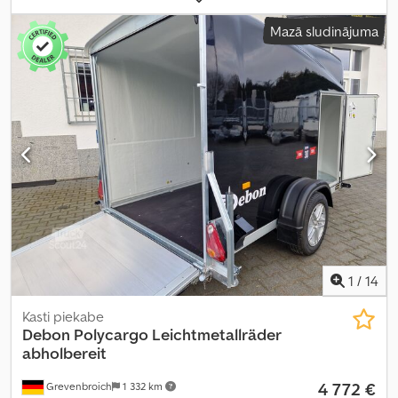
augstums:
1 800 mm
, kopējais platums:
2 295 mm
, kopējais
Mazā sludinājuma
augstums:
2 390 mm
, Ražošanas gads:
2026
,
1
/
14
Kasti piekabe
Debon
Polycargo Leichtmetallräder
abholbereit
4 772 €
Grevenbroich
1 332 km