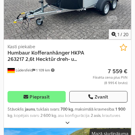
1
/
20
Kasti piekabe
Humbaur
Kofferanhänger HKPA
263217 2,6t Hecktür dreh- u...
7 559 €
Lüdersfeld
1 109 km
Fiksēta cena plus PVN
(8 995 € bruto)
Pieprasīt
Zvanīt
Stāvoklis:
jauns
, tukšais svars:
700 kg
, maksimālā kravnesība:
1 900
kg
, kopējais svars:
2 600 kg
, asu konfigurācija:
2 asis
, krautuves
garums:
3 280 mm
, iekraušanas vietas platums:
1 770 mm
,
iekraušanas telpas augstums:
1 800 mm
, Ražošanas gads:
2026
,
Mazā sludinājuma
nobraukums:
50 km
, pārnesuma veids:
mehānisks
,