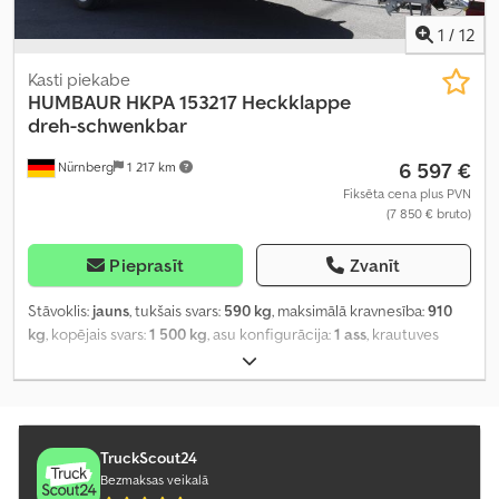
1
/
12
Kasti piekabe
HUMBAUR
HKPA 153217 Heckklappe
dreh-schwenkbar
6 597 €
Nürnberg
1 217 km
Fiksēta cena plus PVN
(7 850 € bruto)
Pieprasīt
Zvanīt
Stāvoklis:
jauns
, tukšais svars:
590 kg
, maksimālā kravnesība:
910
kg
, kopējais svars:
1 500 kg
, asu konfigurācija:
1 ass
, krautuves
garums:
3 280 mm
, iekraušanas vietas platums:
1 770 mm
,
iekraušanas telpas augstums:
1 800 mm
, kopējais garums:
4 550
mm
, kopējais platums:
2 265 mm
, kopējais augstums:
2 350 mm
,
riepas izmērs:
13
, Ražošanas gads:
2026
,
TruckScout24
Bezmaksas veikalā