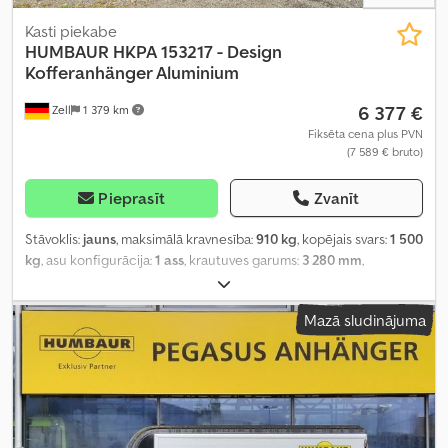
Kasti piekabe
HUMBAUR
HKPA 153217 - Design
Kofferanhänger Aluminium
6 377 €
Zell
1 379 km
Fiksēta cena plus PVN
(7 589 € bruto)
Pieprasīt
Zvanīt
Stāvoklis:
jauns
, maksimālā kravnesība:
910 kg
, kopējais svars:
1 500
kg
, asu konfigurācija:
1 ass
, krautuves garums:
3 280 mm
,
iekraušanas vietas platums:
1 770 mm
, iekraušanas telpas
augstums:
1 800 mm
,
Mazā sludinājuma