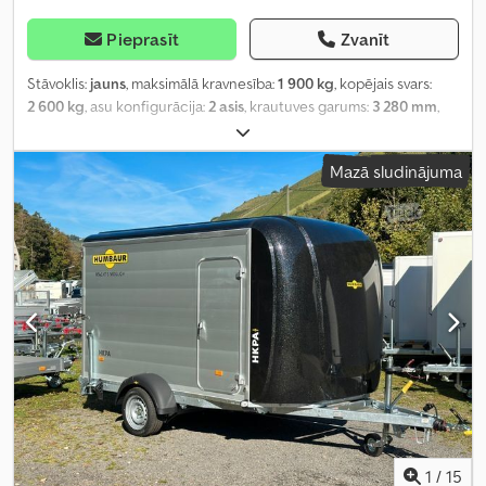
Pieprasīt
Zvanīt
Stāvoklis:
jauns
, maksimālā kravnesība:
1 900 kg
, kopējais svars:
2 600 kg
, asu konfigurācija:
2 asis
, krautuves garums:
3 280 mm
,
iekraušanas vietas platums:
1 770 mm
, iekraušanas telpas
augstums:
1 800 mm
,
Mazā sludinājuma
1
/
15