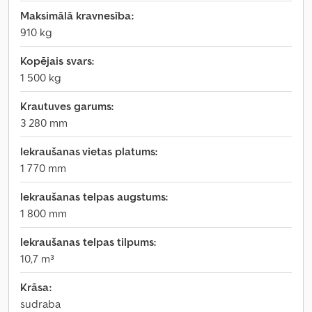
Maksimālā kravnesība:
910 kg
Kopējais svars:
1 500 kg
Krautuves garums:
3 280 mm
Iekraušanas vietas platums:
1 770 mm
Iekraušanas telpas augstums:
1 800 mm
Iekraušanas telpas tilpums:
10,7 m³
Krāsa:
sudraba