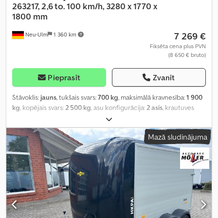
263217, 2,6 to. 100 km/h, 3280 x 1770 x
1800 mm
7 269 €
Neu-Ulm
1 360 km
Fiksēta cena plus PVN
(8 650 € bruto)
Pieprasīt
Zvanīt
Stāvoklis:
jauns
, tukšais svars:
700 kg
, maksimālā kravnesība:
1 900
kg
, kopējais svars:
2 500 kg
, asu konfigurācija:
2 asis
, krautuves
garums:
3 280 mm
, iekraušanas vietas platums:
1 770 mm
,
iekraušanas telpas augstums:
1 800 mm
, iekraušanas telpas
Mazā sludinājuma
tilpums:
10,7 m³
, krāsa:
sudraba
, būvniecības augstums:
2 390 mm
,
darba platums:
2 295 mm
,