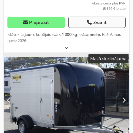
Fiksēta cena plus PVN
(5 679 € bruto)
Pieprasīt
Zvanīt
Stāvoklis:
jauns
, kopējais svars:
1 300 kg
, krāsa:
melns
, Ražošanas
gads:
2026
,
Mazā sludinājuma