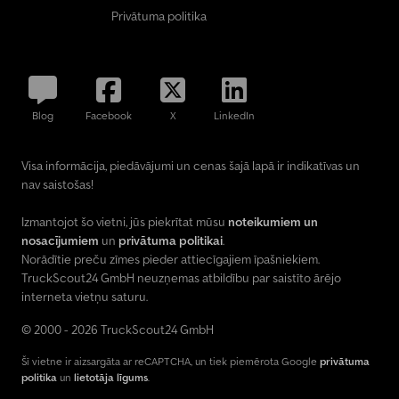
Privātuma politika
Blog
Facebook
X
LinkedIn
Visa informācija, piedāvājumi un cenas šajā lapā ir indikatīvas un
nav saistošas!
Izmantojot šo vietni, jūs piekrītat mūsu
noteikumiem un
nosacījumiem
un
privātuma politikai
.
Norādītie preču zīmes pieder attiecīgajiem īpašniekiem.
TruckScout24 GmbH neuzņemas atbildību par saistīto ārējo
interneta vietņu saturu.
© 2000 - 2026 TruckScout24 GmbH
Šī vietne ir aizsargāta ar reCAPTCHA, un tiek piemērota Google
privātuma
politika
un
lietotāja līgums
.