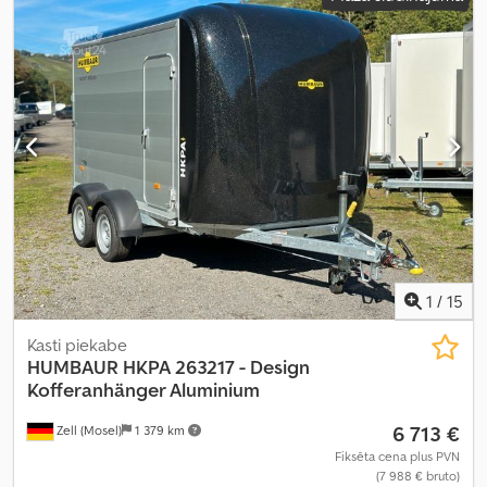
energoefektivitāte:
A
,
1
/
15
Kasti piekabe
HUMBAUR
HKPA 263217 - Design
Kofferanhänger Aluminium
6 713 €
Zell (Mosel)
1 379 km
Fiksēta cena plus PVN
(7 988 € bruto)