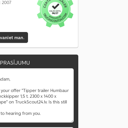
: 2007
zvaniet man.
EPRASĪJUMU