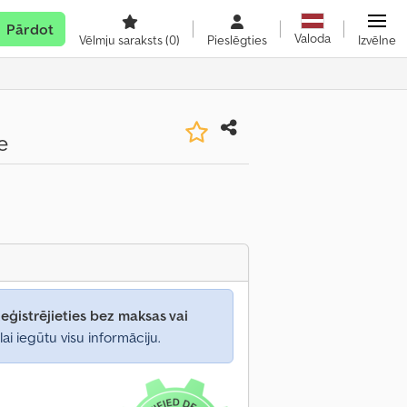
Pārdot
Valoda
Vēlmju saraksts
(0)
Pieslēgties
Izvēlne
e
eģistrējieties bez maksas vai
lai iegūtu visu informāciju.