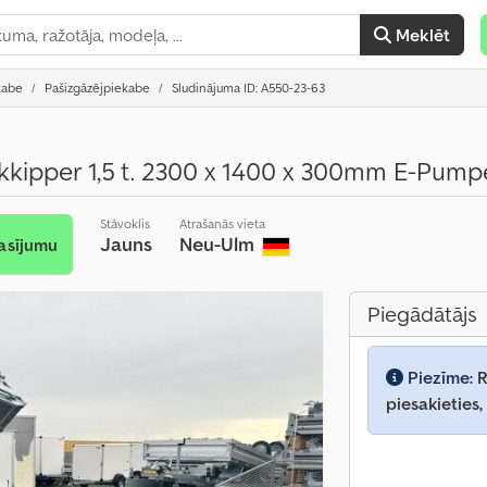
Meklēt
kabe
Pašizgāzējpiekabe
Sludinājuma ID: A550-23-63
kipper 1,5 t. 2300 x 1400 x 300mm E-Pump
Stāvoklis
Atrašanās vieta
Jauns
Neu-Ulm
asījumu
Piegādātājs
Piezīme:
R
piesakieties,