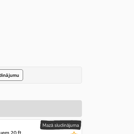
udinājumu
Mazā sludinājuma
uem 20 ft.