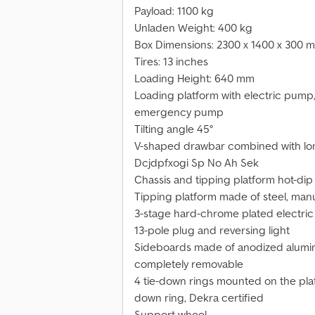
Payload: 1100 kg
Unladen Weight: 400 kg
Box Dimensions: 2300 x 1400 x 300 
Tires: 13 inches
Loading Height: 640 mm
Loading platform with electric pump, h
emergency pump
Tilting angle 45°
V-shaped drawbar combined with lon
Dcjdpfxogi Sp No Ah Sek
Chassis and tipping platform hot-dip
Tipping platform made of steel, man
3-stage hard-chrome plated electric t
13-pole plug and reversing light
Sideboards made of anodized alumin
completely removable
4 tie-down rings mounted on the platf
down ring, Dekra certified
Support wheel