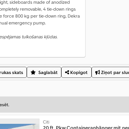
 light, sideboards made of anodized
ompletely removable, 4 tie-down rings
le force 800 kg per tie-down ring, Dekra
manual emergency pump.
 Iespējamas tulkošanas kļūdas.
ukas skats
Saglabāt
Kopīgot
Ziņot par sl
esēt.
Citi
20 ft. Pkw Containeranhänger mit ne