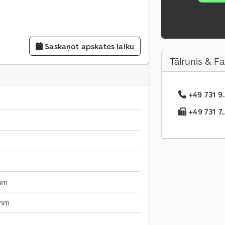
Saskaņot apskates laiku
Tālrunis & F
+49 731 9.
+49 731 7..
mm
 mm