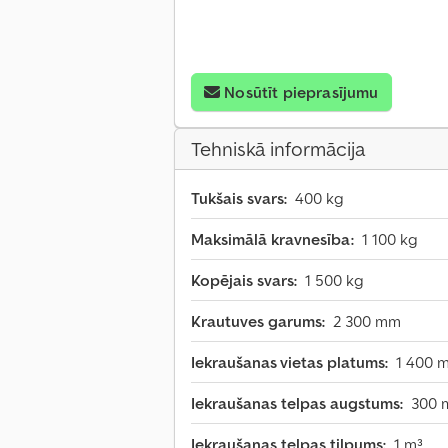
Nosūtīt pieprasījumu
Tehniskā informācija
Tukšais svars:
400 kg
Maksimālā kravnesība:
1 100 kg
Kopējais svars:
1 500 kg
Krautuves garums:
2 300 mm
Iekraušanas vietas platums:
1 400 
Iekraušanas telpas augstums:
300
Iekraušanas telpas tilpums:
1 m³