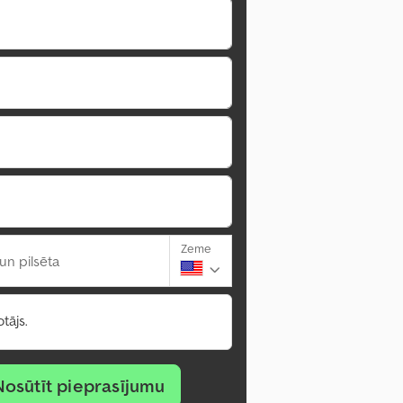
Zeme
un pilsēta
tājs.
Nosūtīt pieprasījumu