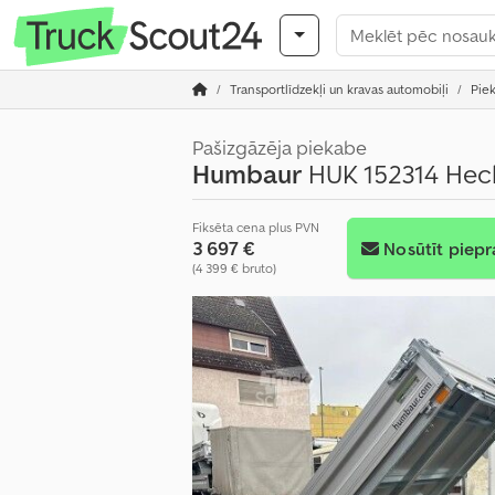
Transportlīdzekļi un kravas automobiļi
Pie
Pašizgāzēja piekabe
Humbaur
HUK 152314 Heck
Fiksēta cena plus PVN
3 697 €
Nosūtīt piepr
(4 399 € bruto)