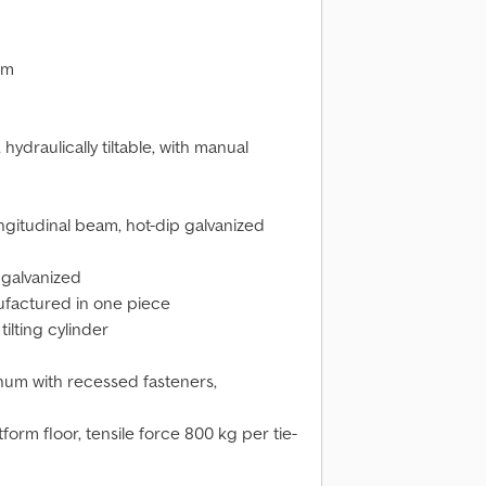
mm
ydraulically tiltable, with manual
gitudinal beam, hot-dip galvanized
 galvanized
ufactured in one piece
ilting cylinder
um with recessed fasteners,
orm floor, tensile force 800 kg per tie-