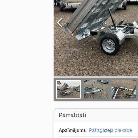
Pamatdati
Apzīmējums:
Pašizgāzēja piekabe