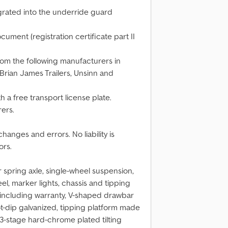
grated into the underride guard
cument (registration certificate part II
rom the following manufacturers in
Brian James Trailers, Unsinn and
h a free transport license plate.
rers.
hanges and errors. No liability is
ors.
 spring axle, single-wheel suspension,
el, marker lights, chassis and tipping
 including warranty, V-shaped drawbar
t-dip galvanized, tipping platform made
 3-stage hard-chrome plated tilting