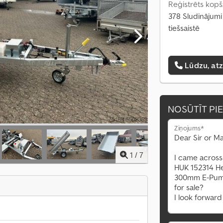
Reģistrēts kopš
378 Sludinājumi
tiešsaistē
Lūdzu, at
NOSŪTĪT PI
Ziņojums*
1
/
7