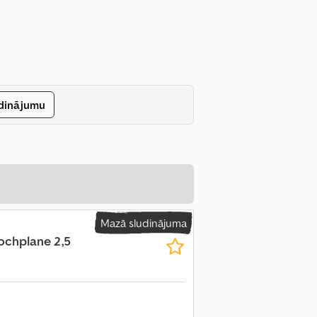
udinājumu
Mazā sludinājuma
ochplane 2,5