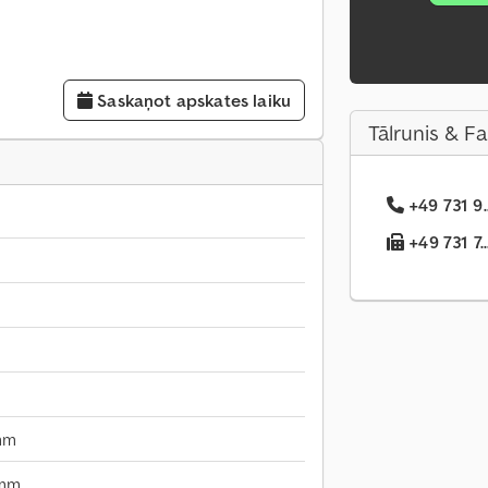
Saskaņot apskates laiku
Tālrunis & F
+49 731 9.
+49 731 7..
mm
 mm