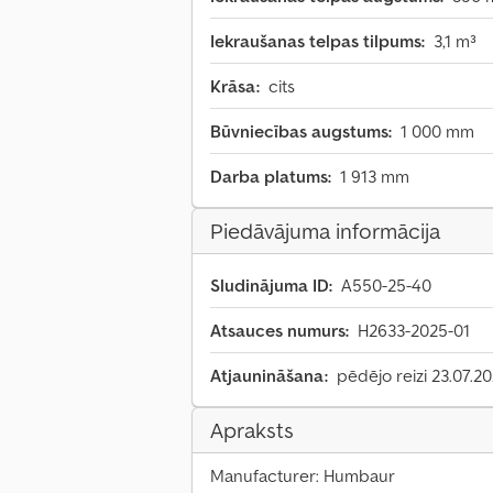
Iekraušanas telpas tilpums:
3,1 m³
Krāsa:
cits
Būvniecības augstums:
1 000 mm
Darba platums:
1 913 mm
Piedāvājuma informācija
Sludinājuma ID:
A550-25-40
Atsauces numurs:
H2633-2025-01
Atjaunināšana:
pēdējo reizi 23.07.2
Apraksts
Manufacturer: Humbaur