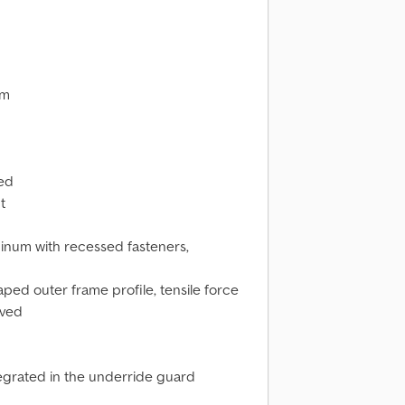
mm
zed
t
inum with recessed fasteners,
aped outer frame profile, tensile force
oved
tegrated in the underride guard