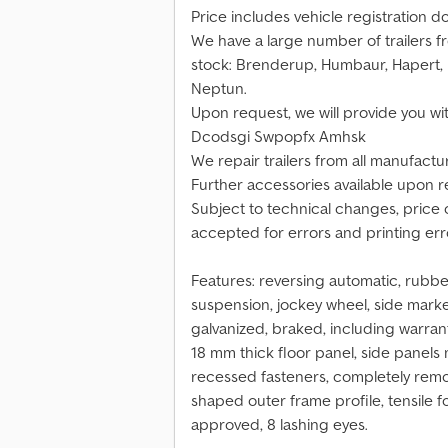
Price includes vehicle registration 
We have a large number of trailers f
stock: Brenderup, Humbaur, Hapert, 
Neptun.
Upon request, we will provide you with
Dcodsgi Swpopfx Amhsk
We repair trailers from all manufactu
Further accessories available upon r
Subject to technical changes, price c
accepted for errors and printing err
Features: reversing automatic, rubb
suspension, jockey wheel, side marke
galvanized, braked, including warrant
18 mm thick floor panel, side panel
recessed fasteners, completely remov
shaped outer frame profile, tensile 
approved, 8 lashing eyes.