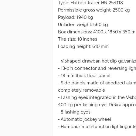
Type: Flatbed trailer HN 254118
Permissible gross weight: 2500 kg
Payload: 1940 kg
Unladen weight: 560 kg
Box dimensions: 4100 x 1850 x 350 
Tire size: 10 inches
Loading height: 610 mm
- V-shaped drawbar, hot-dip galvani
- 13-pin connector and reversing ligh
- 18 mm thick floor panel
- Side panels made of anodized alum
completely removable
- Lashing eyes integrated in the V-sh
400 kg per lashing eye, Dekra appr
- 8 lashing eyes
- Automatic jockey wheel
- Humbaur multi-function lighting in