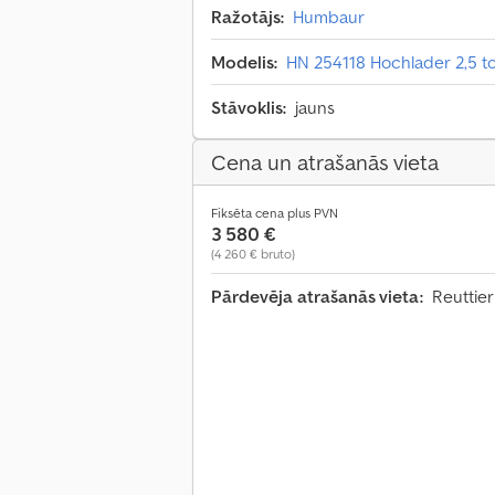
Ražotājs:
Humbaur
Modelis:
HN 254118 Hochlader 2,5 t
Stāvoklis:
jauns
Cena un atrašanās vieta
Fiksēta cena plus PVN
3 580 €
(4 260 € bruto)
Pārdevēja atrašanās vieta:
Reuttier