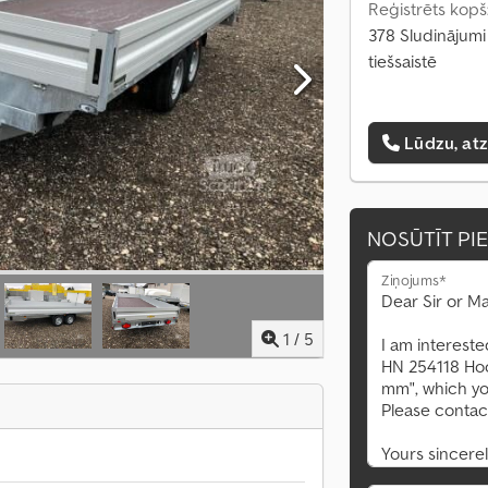
Reģistrēts kopš
378 Sludinājumi
tiešsaistē
Lūdzu, at
NOSŪTĪT PI
Ziņojums*
1
/
5