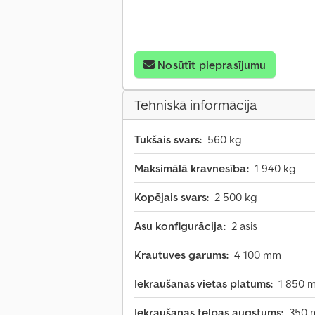
Nosūtīt pieprasījumu
Tehniskā informācija
Tukšais svars:
560 kg
Maksimālā kravnesība:
1 940 kg
Kopējais svars:
2 500 kg
Asu konfigurācija:
2 asis
Krautuves garums:
4 100 mm
Iekraušanas vietas platums:
1 850 
Iekraušanas telpas augstums:
350