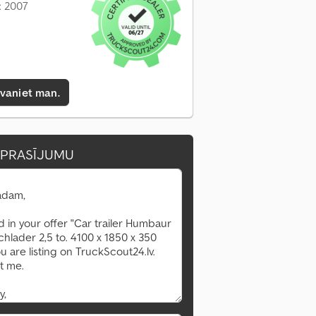
: 2007
zvaniet man.
EPRASĪJUMU