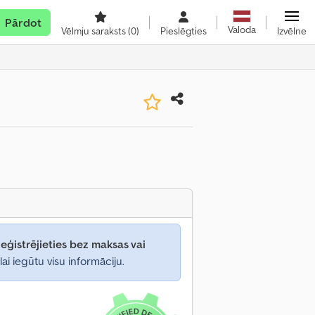
Pārdot
Valoda
Vēlmju saraksts
(0)
Pieslēgties
Izvēlne
eģistrējieties bez maksas vai
lai iegūtu visu informāciju.