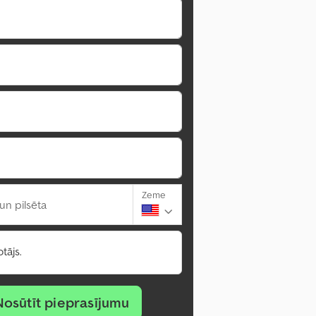
Zeme
un pilsēta
tājs.
Nosūtīt pieprasījumu