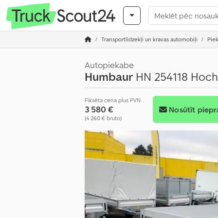
Transportlīdzekļi un kravas automobiļi
Pie
Autopiekabe
Humbaur
HN 254118 Hochl
Fiksēta cena plus PVN
3 580 €
Nosūtīt piepr
(4 260 € bruto)