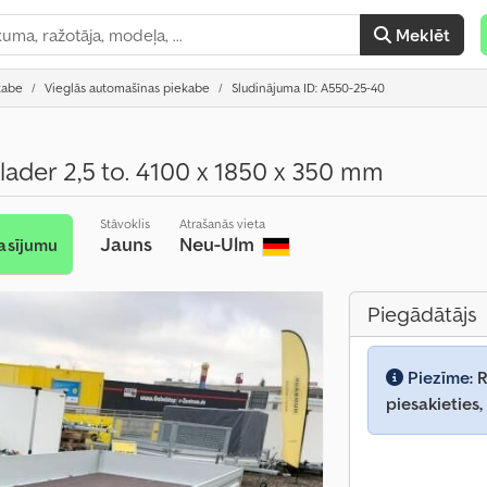
Meklēt
kabe
Vieglās automašīnas piekabe
Sludinājuma ID: A550-25-40
ader 2,5 to. 4100 x 1850 x 350 mm
Stāvoklis
Atrašanās vieta
Jauns
Neu-Ulm
asījumu
Piegādātājs
Piezīme:
R
piesakieties,