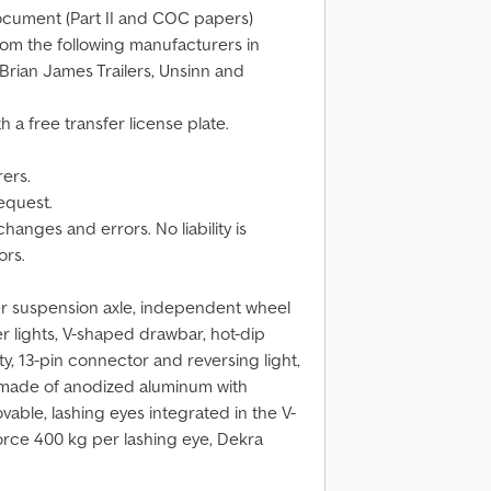
document (Part II and COC papers)
rom the following manufacturers in
Brian James Trailers, Unsinn and
 a free transfer license plate.
rers.
equest.
hanges and errors. No liability is
ors.
er suspension axle, independent wheel
r lights, V-shaped drawbar, hot-dip
y, 13-pin connector and reversing light,
s made of anodized aluminum with
able, lashing eyes integrated in the V-
force 400 kg per lashing eye, Dekra