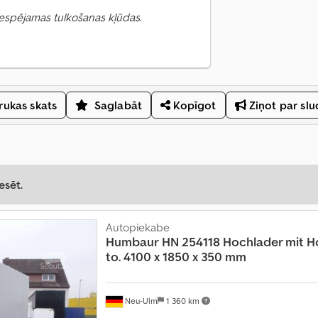
 Iespējamas tulkošanas kļūdas.
ukas skats
Saglabāt
Kopīgot
Ziņot par sl
esēt.
Autopiekabe
Humbaur
HN 254118 Hochlader mit H
to. 4100 x 1850 x 350 mm
Neu-Ulm
1 360 km