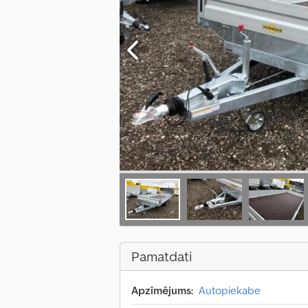
Pamatdati
Apzīmējums:
Autopiekabe