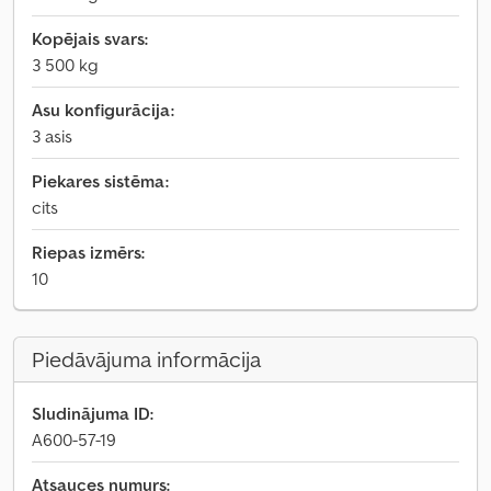
Kopējais svars:
3 500 kg
Asu konfigurācija:
3 asis
Piekares sistēma:
cits
Riepas izmērs:
10
Piedāvājuma informācija
Sludinājuma ID:
A600-57-19
Atsauces numurs: