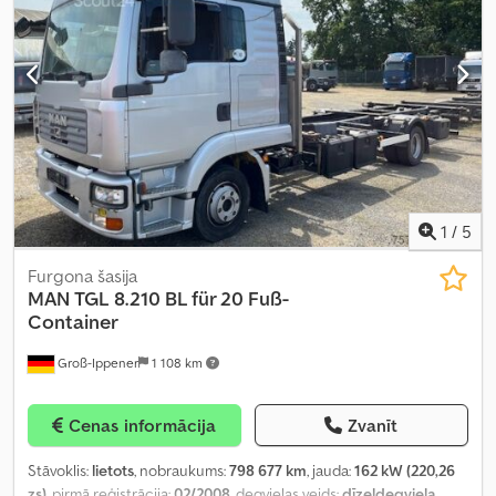
1
/
5
Furgona šasija
MAN
TGL 8.210 BL für 20 Fuß-
Container
Groß-Ippener
1 108 km
Cenas informācija
Zvanīt
Stāvoklis:
lietots
, nobraukums:
798 677 km
, jauda:
162 kW (220,26
zs)
, pirmā reģistrācija:
02/2008
, degvielas veids:
dīzeļdegviela
,