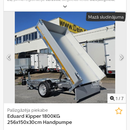
tukšais svars:
4 650 kg
, maksimālā kravnesība:
2 840 kg
, kopējais
svars:
7 490 kg
, asu konfigurācija:
4x2
, riteņu bāze:
4 850 mm
,
Mazā sludinājuma
krāsa:
sudraba
, vadītāja kabīne:
gulēšanas kabīne
, pārnesuma
veids:
mehānisks
, emisijas klase:
Euro 4
, piekares sistēma:
tērauds-
gaiss
, Aprīkojums:
ABS, gaisa kondicionēšana, piekabes sakabe,
spoileris, stāvvietas sildītājs
,
1
/
7
Pašizgāzēja piekabe
Eduard
Kipper 1800KG
256x150x30cm Handpumpe