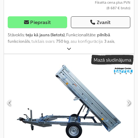
Fiksēta cena plus PVN
(8 687 € bruto)
Pieprasīt
Zvanīt
Stāvoklis:
teju kā jauns (lietots)
, Funkcionalitāte:
pilnībā
funkcionāls
, tukšais svars:
750 kg
, asu konfigurācija:
3 asis
,
Ražošanas gads:
2023
,
Mazā sludinājuma