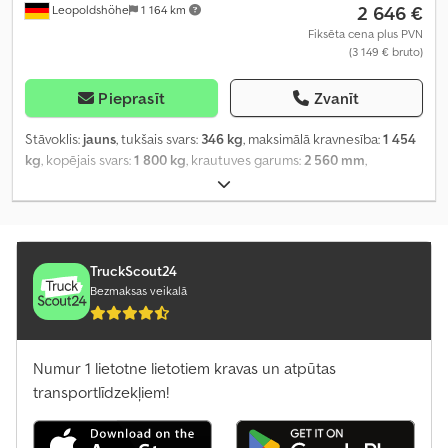
2 646 €
Leopoldshöhe
1 164 km
Fiksēta cena plus PVN
(3 149 € bruto)
Pieprasīt
Zvanīt
Stāvoklis:
jauns
, tukšais svars:
346 kg
, maksimālā kravnesība:
1 454
kg
, kopējais svars:
1 800 kg
, krautuves garums:
2 560 mm
,
iekraušanas vietas platums:
1 500 mm
, iekraušanas telpas
augstums:
300 mm
,
TruckScout24
Bezmaksas veikalā
Numur 1 lietotne lietotiem kravas un atpūtas
transportlīdzekļiem!