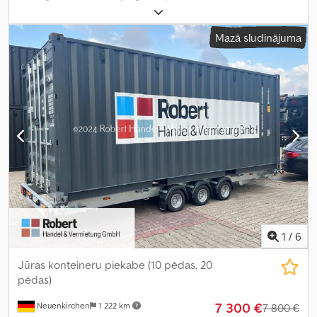
pirmā reģistrācija:
04/2015
, krāsa:
zils
, sēdvietu skaits:
5
,
Aprīkojums:
ABS, centrālā atslēga, elektroniskā stabilitātes
Mazā sludinājuma
programma (ESP), gaisa kondicionēšana, imobilaizersistēma,
kvēpu filtrs, pilnpiedziņa
,
1
/
6
Jūras konteineru piekabe (10 pēdas, 20
pēdas)
7 300 €
Neuenkirchen
1 222 km
7 800 €