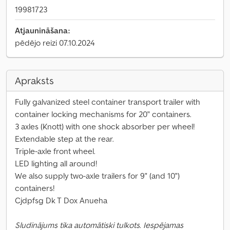
19981723
Atjaunināšana:
pēdējo reizi 07.10.2024
Apraksts
Fully galvanized steel container transport trailer with
container locking mechanisms for 20" containers.
3 axles (Knott) with one shock absorber per wheel!
Extendable step at the rear.
Triple-axle front wheel.
LED lighting all around!
We also supply two-axle trailers for 9" (and 10")
containers!
Cjdpfsg Dk T Dox Anueha
Sludinājums tika automātiski tulkots. Iespējamas