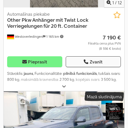
1
/
12
Automašīnas piekabe
Other
Pkw Anhänger mit Twist Lock
Verriegelungen für 20 ft. Container
7 190 €
Westoverledingen
1 165 km
Fiksēta cena plus PVN
(8 556 € bruto)
Pieprasīt
Zvanīt
Stāvoklis:
jauns
, Funkcionalitāte:
pilnībā funkcionāls
, tukšais svars:
800 kg
, maksimālā kravnesība:
2 700 kg
, kopējais svars:
3 500 kg
,
asu konfigurācija:
2 asis
, krautuves garums:
6 000 mm
,
iekraušanas vietas platums:
1 960 mm
, Ražošanas gads:
2025
,
Mazā sludinājuma