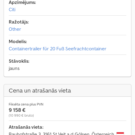
Apzīmējums:
Citi
Ražotājs:
Other
Modelis:
Containertrailer für 20 Fuß Seefrachtcontainer
Stāvoklis:
jauns
Cena un atrašanās vieta
Fiksēta cena plus PVN
9 158 €
(10 990 € bruto)
Atrašanās vieta:
Bauhofstraße 3, 3161 St Veit a d Gölsen, Österreich