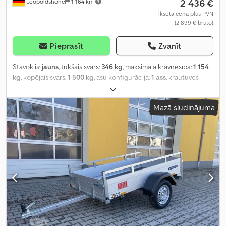
2 436 €
Leopoldshöhe
1 164 km
Fiksēta cena plus PVN
(2 899 € bruto)
Pieprasīt
Zvanīt
Stāvoklis:
jauns
, tukšais svars:
346 kg
, maksimālā kravnesība:
1 154
kg
, kopējais svars:
1 500 kg
, asu konfigurācija:
1 ass
, krautuves
garums:
2 560 mm
, iekraušanas vietas platums:
1 500 mm
,
iekraušanas telpas augstums:
300 mm
,
Mazā sludinājuma