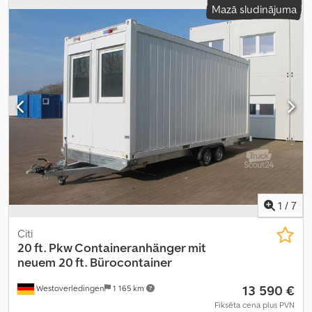
Mazā sludinājuma
1
/
7
Citi
20 ft. Pkw Containeranhänger mit
neuem 20 ft. Bürocontainer
13 590 €
Westoverledingen
1 165 km
Fiksēta cena plus PVN