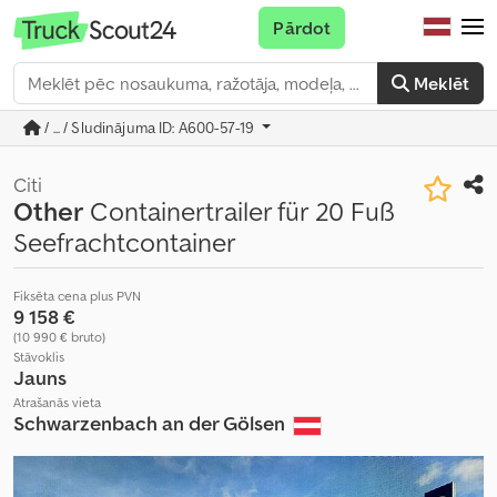
Pārdot
Meklēt
/ ... / Sludinājuma ID: A600-57-19
Citi
Other
Containertrailer für 20 Fuß
Seefrachtcontainer
Fiksēta cena plus PVN
9 158 €
(10 990 € bruto)
Stāvoklis
Jauns
Atrašanās vieta
Schwarzenbach an der Gölsen