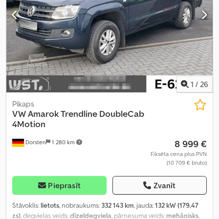
1
/
26
Pikaps
VW
Amarok Trendline DoubleCab
4Motion
8 999 €
Dorsten
1 280 km
Fiksēta cena plus PVN
(10 709 € bruto)
Pieprasīt
Zvanīt
Stāvoklis:
lietots
, nobraukums:
332 143 km
, jauda:
132 kW (179,47
zs)
, degvielas veids:
dīzeļdegviela
, pārnesuma veids:
mehānisks
,