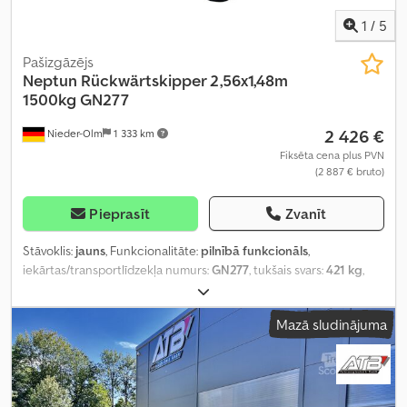
1
/
5
Pašizgāzējs
Neptun
Rückwärtskipper 2,56x1,48m
1500kg GN277
2 426 €
Nieder-Olm
1 333 km
Fiksēta cena plus PVN
(2 887 € bruto)
Pieprasīt
Zvanīt
Stāvoklis:
jauns
, Funkcionalitāte:
pilnībā funkcionāls
,
iekārtas/transportlīdzekļa numurs:
GN277
, tukšais svars:
421 kg
,
maksimālā kravnesība:
1 079 kg
, kopējais svars:
1 500 kg
, asu
konfigurācija:
1 ass
, krautuves garums:
2 560 mm
, iekraušanas
Mazā sludinājuma
vietas platums:
1 479 mm
, iekraušanas telpas augstums:
300 mm
,