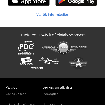
Vairāk informācijas
TruckScout24.lv ir oficiālais sponsors:
Pārdot
Serviss un atbalsts
Cenas un tarifi
Pieslēgties
Izvietot sludinājumus
BUJ/Palīdzība