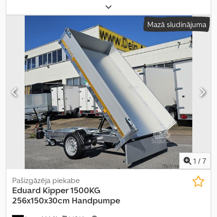
kg
, asu konfigurācija:
2 asis
, krautuves garums:
2 760 mm
,
iekraušanas vietas platums:
1 500 mm
, iekraušanas telpas
Mazā sludinājuma
augstums:
700 mm
, riepas izmērs:
165 R13
, Ražošanas gads:
2022
,
1
/
7
Pašizgāzēja piekabe
Eduard
Kipper 1500KG
256x150x30cm Handpumpe