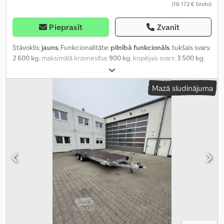
(16 172 € bruto)
Pieprasīt
Zvanīt
Stāvoklis:
jauns
, Funkcionalitāte:
pilnībā funkcionāls
, tukšais svars:
2 600 kg
, maksimālā kravnesība:
900 kg
, kopējais svars:
3 500 kg
,
asu konfigurācija:
2 asis
, piekares sistēma:
cits
, krāsa:
sudraba
,
Mazā sludinājuma