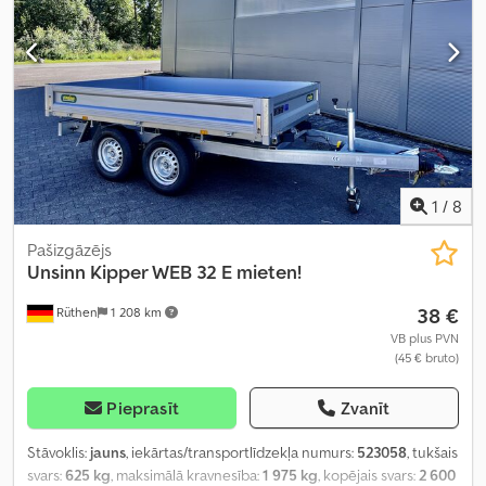
1
/
8
Pašizgāzējs
Unsinn
Kipper WEB 32 E mieten!
38 €
Rüthen
1 208 km
VB plus PVN
(45 € bruto)
Pieprasīt
Zvanīt
Stāvoklis:
jauns
, iekārtas/transportlīdzekļa numurs:
523058
, tukšais
svars:
625 kg
, maksimālā kravnesība:
1 975 kg
, kopējais svars:
2 600