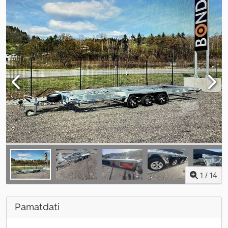
1
/
14
Pamatdati