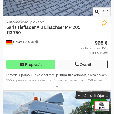
1
/
12
Automašīnas piekabe
Saris
Tieflader Alu Einachser MP 205
113 750
998 €
Gera
1 055 km
Fiksēta cena plus PVN
(1 188 € bruto)
Pieprasīt
Zvanīt
Stāvoklis:
jauns
, Funkcionalitāte:
pilnībā funkcionāls
, tukšais svars:
155 kg
, maksimālā kravnesība:
595 kg
, kopējais svars:
750 kg
, asu
konfigurācija:
1 ass
, krautuves garums:
2 050 mm
, iekraušanas
vietas platums:
1 130 mm
, iekraušanas telpas augstums:
430 mm
,
Mazā sludinājuma
maksimālais ātrums:
100 km/h
, piekabes bremze:
piekabe bez
bremzēm
, Ražošanas gads:
2026
,