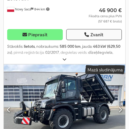
46 900 €
Nowy Sacz
844 km
Fiksēta cena plus PVN
(57 687 € bruto)
Pieprasīt
Zvanīt
Stāvoklis:
lietots
, nobraukums:
585 000 km
, jauda:
463 kW (629,50
zs)
, pirmā reģistrācija:
02/2017
, degvielas veids:
dīzeļdegviela
,
kopējais svars:
26 000 kg
, asu konfigurācija:
3 asis
, bremzes:
retardētājs
, krāsa:
zaļš
, pārnesuma veids:
automātisks
, Ražošanas
Mazā sludinājuma
gads:
2017
, Aprīkojums:
ABS, celtnis, gaisa kondicionēšana
,