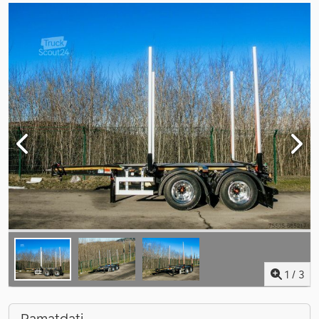
1
/
3
Pamatdati