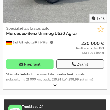
1
/
13
Specializētais kravas auto
Mercedes-Benz
Unimog U530 Agrar
220 000 €
Bad Fallingbostel
1 045 km
Fiksēta cena plus PVN
(261 800 € bruto)
Pieprasīt
Zvanīt
Stāvoklis:
lietots
, Funkcionalitāte:
pilnībā funkcionāls
,
nobraukums:
21 000 km
, jauda:
219,91 kW (298,99 zs)
, pirmā
reģistrācija:
02/2024
, degvielas veids:
dīzeļdegviela
, Ražošanas
gads:
2024
, darbības stundas:
710 h
,
TruckScout24