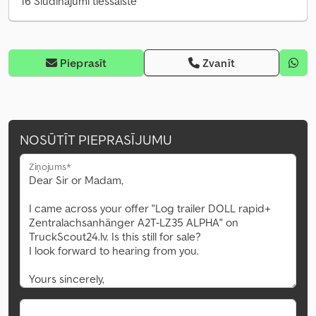
16 Sludinājumi tiešsaistē
Pieprasīt
Zvanīt
NOSŪTĪT PIEPRASĪJUMU
Ziņojums*