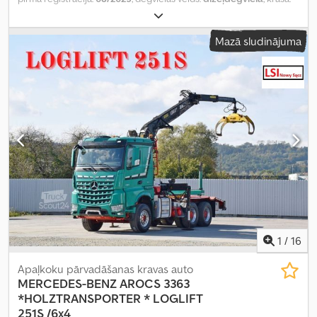
zaļš
, pārnesuma veids:
daļēji automātisks
, Ražošanas gads:
2025
,
Aprīkojums:
pilnpiedziņa
,
Mazā sludinājuma
1
/
16
Apaļkoku pārvadāšanas kravas auto
MERCEDES-BENZ
AROCS 3363
*HOLZTRANSPORTER * LOGLIFT
251S /6x4