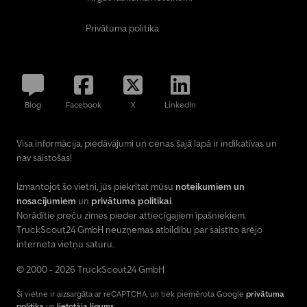
Privātuma politika
Blog
Facebook
X
LinkedIn
Visa informācija, piedāvājumi un cenas šajā lapā ir indikatīvas un
nav saistošas!
Izmantojot šo vietni, jūs piekrītat mūsu
noteikumiem un
nosacījumiem
un
privātuma politikai
.
Norādītie preču zīmes pieder attiecīgajiem īpašniekiem.
TruckScout24 GmbH neuzņemas atbildību par saistīto ārējo
interneta vietņu saturu.
© 2000 - 2026 TruckScout24 GmbH
Šī vietne ir aizsargāta ar reCAPTCHA, un tiek piemērota Google
privātuma
politika
un
lietotāja līgums
.