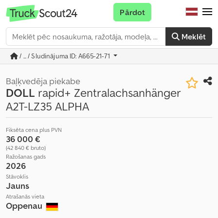
Pārdot
Meklēt
/ ... / Sludinājuma ID: A665-21-71
Baļķvedēja piekabe
DOLL
rapid+ Zentralachsanhänger
A2T-LZ35 ALPHA
Fiksēta cena plus PVN
36 000 €
(42 840 € bruto)
Ražošanas gads
2026
Stāvoklis
Jauns
Atrašanās vieta
Oppenau