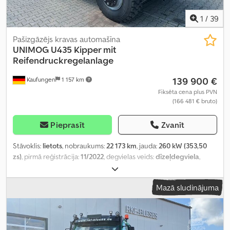
1
/
39
Pašizgāzējs kravas automašīna
UNIMOG
U435 Kipper mit
Reifendruckregelanlage
139 900 €
Kaufungen
1 157 km
Fiksēta cena plus PVN
(166 481 € bruto)
Pieprasīt
Zvanīt
Stāvoklis:
lietots
, nobraukums:
22 173 km
, jauda:
260 kW (353,50
zs)
, pirmā reģistrācija:
11/2022
, degvielas veids:
dīzeļdegviela
,
kopējais svars:
14 000 kg
, asu konfigurācija:
2 asis
, nākamā
pārbaude (TÜV):
08/2028
, krāsa:
zaļš
, pārnesuma veids:
daļēji
Mazā sludinājuma
automātisks
, emisijas klase:
Euro 6
, Ražošanas gads:
2022
,
Aprīkojums:
ABS, gaisa kondicionēšana, pilnpiedziņa, stāvvietas
sildītājs
,