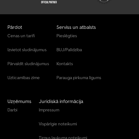
Pārdot
Serviss un atbalsts
Cenas un tarifi
Pieslēgties
Izvietot sludinājumus
BUJ/Palīdzība
Pārvaldīt sludinājumus
Kontakts
Uzticamības zīme
Parauga pirkuma līgums
Uzņēmums
Juridiskā informācija
Darbi
Impressum
Vispārīgie noteikumi
Tirgus laukuma noteikumi