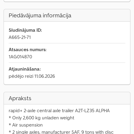
Piedāvājuma informācija
Sludinājuma ID:
A665-21-71
Atsauces numurs:
1AG014870
Atjaunināšana:
pēdējo reizi 11.06.2026
Apraksts
rapid+ 2-axle central axle trailer A2T-LZ35 ALPHA
* Only 2,600 kg unladen weight
* Air suspension
* 2 single axles, manufacturer SAF, 9 tons with disc