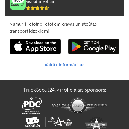
Bezmaksas veikalā
Numur 1 lietotne lietotiem kravas un atpūtas
transportlīdzekļiem!
Vairāk informācijas
TruckScout24.lv ir oficiālais sponsors: