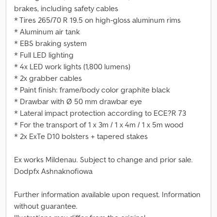
brakes, including safety cables
* Tires 265/70 R 19.5 on high-gloss aluminum rims
* Aluminum air tank
* EBS braking system
* Full LED lighting
* 4x LED work lights (1,800 lumens)
* 2x grabber cables
* Paint finish: frame/body color graphite black
* Drawbar with Ø 50 mm drawbar eye
* Lateral impact protection according to ECE?R 73
* For the transport of 1 x 3m / 1 x 4m / 1 x 5m wood
* 2x ExTe D10 bolsters + tapered stakes
Ex works Mildenau. Subject to change and prior sale.
Dodpfx Ashnaknofiowa
Further information available upon request. Information
without guarantee.