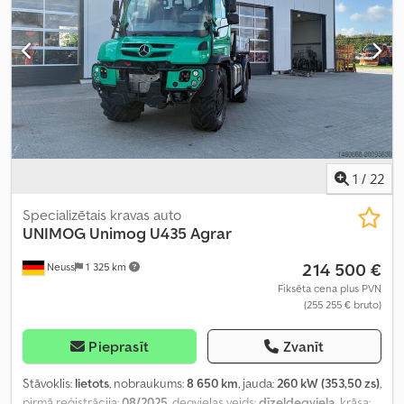
1
/
22
Specializētais kravas auto
UNIMOG
Unimog U435 Agrar
214 500 €
Neuss
1 325 km
Fiksēta cena plus PVN
(255 255 € bruto)
Pieprasīt
Zvanīt
Stāvoklis:
lietots
, nobraukums:
8 650 km
, jauda:
260 kW (353,50 zs)
,
pirmā reģistrācija:
08/2025
, degvielas veids:
dīzeļdegviela
, krāsa: