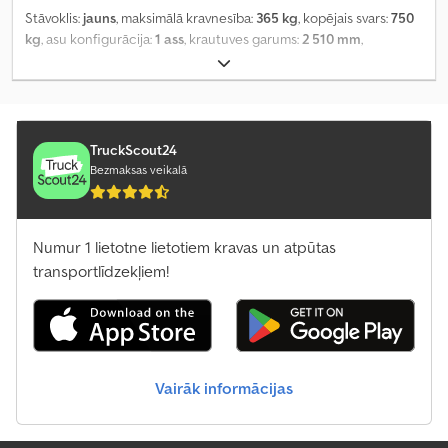
Stāvoklis:
jauns
, maksimālā kravnesība:
365 kg
, kopējais svars:
750
kg
, asu konfigurācija:
1 ass
, krautuves garums:
2 510 mm
,
iekraušanas vietas platums:
1 320 mm
, iekraušanas telpas
augstums:
1 520 mm
, kopējais platums:
1 760 mm
, kopējais
augstums:
2 080 mm
, Ražošanas gads:
2026
,
TruckScout24
Bezmaksas veikalā
Numur 1 lietotne lietotiem kravas un atpūtas
transportlīdzekļiem!
Vairāk informācijas