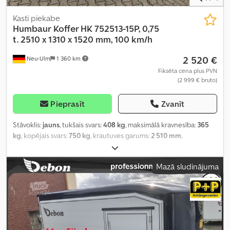
Kasti piekabe
Humbaur
Koffer HK 752513-15P, 0,75
t. 2510 x 1310 x 1520 mm, 100 km/h
2 520 €
Neu-Ulm
1 360 km
Fiksēta cena plus PVN
(2 999 € bruto)
Pieprasīt
Zvanīt
Stāvoklis:
jauns
, tukšais svars:
408 kg
, maksimālā kravnesība:
365
kg
, kopējais svars:
750 kg
, krautuves garums:
2 510 mm
,
iekraušanas vietas platums:
1 320 mm
, iekraušanas telpas
augstums:
1 520 mm
, iekraušanas telpas tilpums:
4,9 m³
, krāsa:
Mazā sludinājuma
balts
, būvniecības augstums:
2 080 mm
, darba platums:
1 760 mm
,