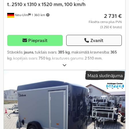
t. 2510 x 1310 x 1520 mm, 100 km/h
2 731 €
Neu-Ulm
1 360 km
Fiksēta cena plus PVN
(3 250 € bruto)
Pieprasīt
Zvanīt
Stāvoklis:
jauns
, tukšais svars:
385 kg
, maksimālā kravnesība:
365
kg
, kopējais svars:
750 kg
, krautuves garums:
2 510 mm
,
iekraušanas vietas platums:
1 320 mm
, iekraušanas telpas
augstums:
1 520 mm
, iekraušanas telpas tilpums:
4,9 m³
, krāsa:
Mazā sludinājuma
balts
, būvniecības augstums:
2 080 mm
, darba platums:
1 760 mm
,