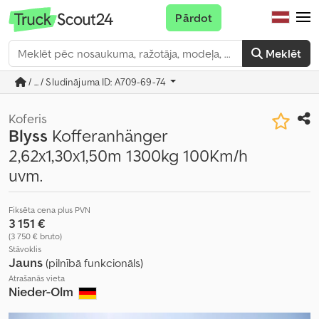
Pārdot
Meklēt
/ ... / Sludinājuma ID: A709-69-74
Koferis
Blyss
Kofferanhänger
2,62x1,30x1,50m 1300kg 100Km/h
uvm.
Fiksēta cena plus PVN
3 151 €
(3 750 € bruto)
Stāvoklis
Jauns
(pilnībā funkcionāls)
Atrašanās vieta
Nieder-Olm