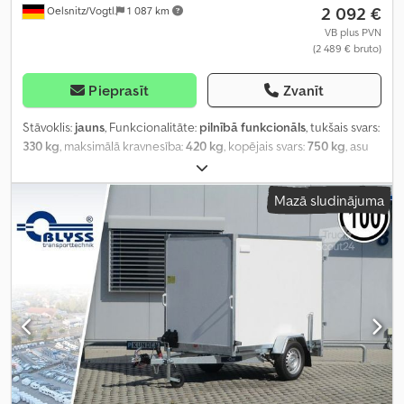
2 092 €
Oelsnitz/Vogtl.
1 087 km
VB plus PVN
(2 489 € bruto)
Pieprasīt
Zvanīt
Stāvoklis:
jauns
, Funkcionalitāte:
pilnībā funkcionāls
, tukšais svars:
330 kg
, maksimālā kravnesība:
420 kg
, kopējais svars:
750 kg
, asu
konfigurācija:
1 ass
, krautuves garums:
2 200 mm
, iekraušanas
vietas platums:
1 080 mm
, iekraušanas telpas augstums:
1 150 mm
,
Mazā sludinājuma
riepas izmērs:
R13
,