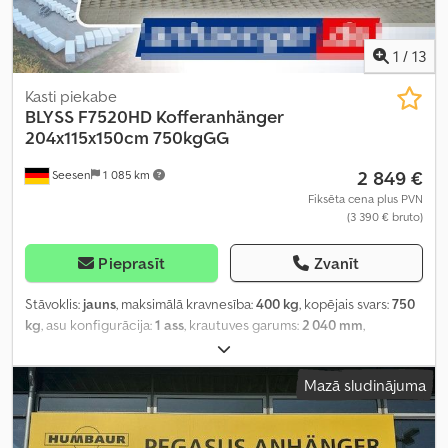
1
/
13
Kasti piekabe
BLYSS
F7520HD Kofferanhänger
204x115x150cm 750kgGG
2 849 €
Seesen
1 085 km
Fiksēta cena plus PVN
(3 390 € bruto)
Pieprasīt
Zvanīt
Stāvoklis:
jauns
, maksimālā kravnesība:
400 kg
, kopējais svars:
750
kg
, asu konfigurācija:
1 ass
, krautuves garums:
2 040 mm
,
iekraušanas vietas platums:
1 150 mm
, iekraušanas telpas
augstums:
1 500 mm
,
Mazā sludinājuma