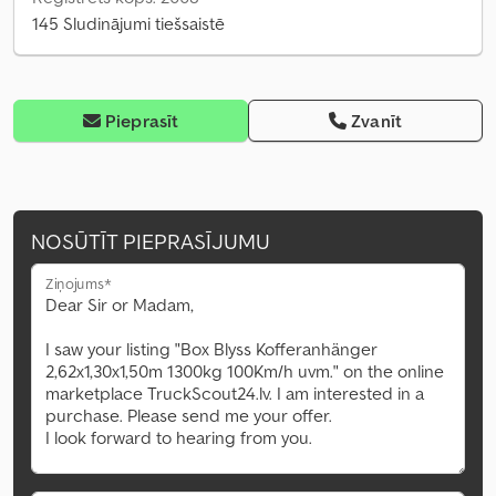
145 Sludinājumi tiešsaistē
Pieprasīt
Zvanīt
NOSŪTĪT PIEPRASĪJUMU
Ziņojums*