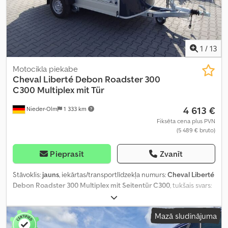
1
/
13
Motocikla piekabe
Cheval Liberté Debon
Roadster 300
C300 Multiplex mit Tür
4 613 €
Nieder-Olm
1 333 km
Fiksēta cena plus PVN
(5 489 € bruto)
Pieprasīt
Zvanīt
Stāvoklis:
jauns
, iekārtas/transportlīdzekļa numurs:
Cheval Liberté
Debon Roadster 300 Multiplex mit Seitentür C300
, tukšais svars:
510 kg
, maksimālā kravnesība:
790 kg
, kopējais svars:
1 300 kg
, asu
konfigurācija:
1 ass
, atļautā ass slodze (1. ass):
1 300 kg
, krautuves
Mazā sludinājuma
garums:
3 030 mm
, iekraušanas vietas platums:
1 510 mm
,