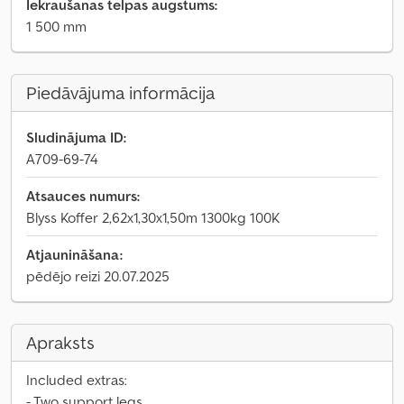
Iekraušanas telpas augstums:
1 500 mm
Piedāvājuma informācija
Sludinājuma ID:
A709-69-74
Atsauces numurs:
Blyss Koffer 2,62x1,30x1,50m 1300kg 100K
Atjaunināšana:
pēdējo reizi 20.07.2025
Apraksts
Included extras:
- Two support legs