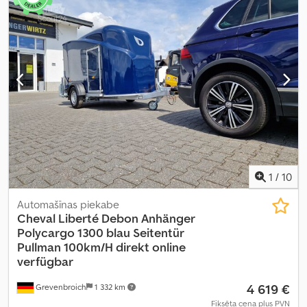
iekraušanas telpas augstums:
1 970 mm
,
1
/
10
Automašīnas piekabe
Cheval Liberté
Debon Anhänger
Polycargo 1300 blau Seitentür
Pullman 100km/H direkt online
verfügbar
4 619 €
Grevenbroich
1 332 km
Fiksēta cena plus PVN