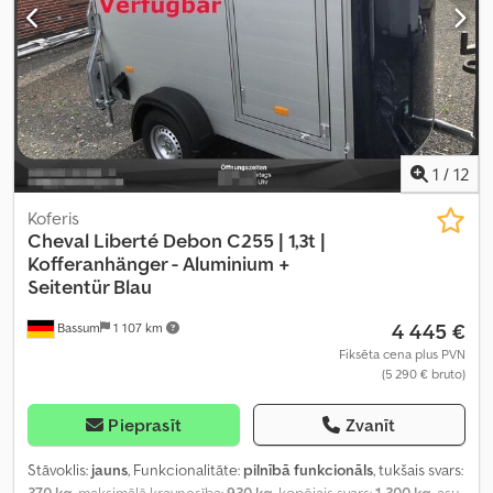
1
/
12
Koferis
Cheval Liberté
Debon C255 | 1,3t |
Kofferanhänger - Aluminium +
Seitentür Blau
4 445 €
Bassum
1 107 km
Fiksēta cena plus PVN
(5 290 € bruto)
Pieprasīt
Zvanīt
Stāvoklis:
jauns
, Funkcionalitāte:
pilnībā funkcionāls
, tukšais svars:
370 kg
, maksimālā kravnesība:
930 kg
, kopējais svars:
1 300 kg
, asu