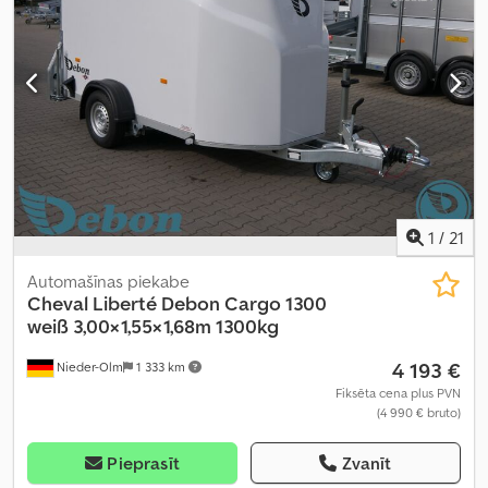
1
/
21
Automašīnas piekabe
Cheval Liberté Debon
Cargo 1300
weiß 3,00×1,55×1,68m 1300kg
4 193 €
Nieder-Olm
1 333 km
Fiksēta cena plus PVN
(4 990 € bruto)
Pieprasīt
Zvanīt