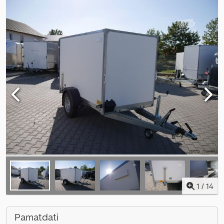
1
/
14
Pamatdati