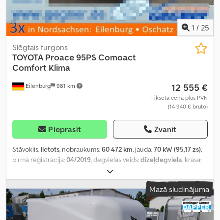
1
/
25
Slēgtais furgons
TOYOTA
Proace 95PS Comoact
Comfort Klima
12 555 €
Eilenburg
981 km
Fiksēta cena plus PVN
(14 940 € bruto)
Pieprasīt
Zvanīt
Stāvoklis:
lietots
, nobraukums:
60 472 km
, jauda:
70 kW (95,17 zs)
,
pirmā reģistrācija:
04/2019
, degvielas veids:
dīzeļdegviela
, krāsa:
balts
, pārnesuma veids:
mehānisks
, emisijas klase:
Euro 6
, sēdvietu
skaits:
3
, krautuves garums:
2 100 mm
, iekraušanas telpas
Mazā sludinājuma
augstums:
1 250 mm
, Aprīkojums:
ABS, centrālā atslēga,
elektroniskā stabilitātes programma (ESP), gaisa
kondicionēšana, kvēpu filtrs
,