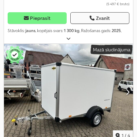
(5 497 € bruto)
Pieprasīt
Zvanīt
Stāvoklis:
jauns
, kopējais svars:
1 300 kg
, Ražošanas gads:
2025
,
Mazā sludinājuma
1
/
4