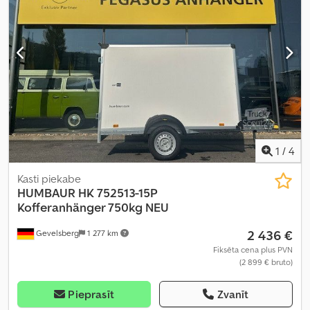
1
/
4
Kasti piekabe
HUMBAUR
HK 752513-15P
Kofferanhänger 750kg NEU
2 436 €
Gevelsberg
1 277 km
Fiksēta cena plus PVN
(2 899 € bruto)
Pieprasīt
Zvanīt