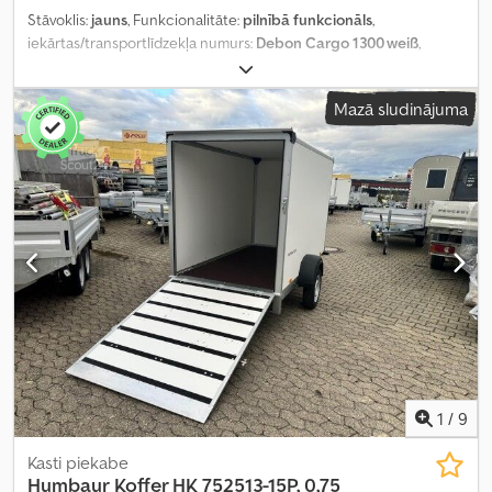
Stāvoklis:
jauns
, Funkcionalitāte:
pilnībā funkcionāls
,
iekārtas/transportlīdzekļa numurs:
Debon Cargo 1300 weiß
,
tukšais svars:
445 kg
, maksimālā kravnesība:
855 kg
, kopējais svars:
1 300 kg
, asu konfigurācija:
1 ass
, atļautā ass slodze (1. ass):
1 300
Mazā sludinājuma
kg
, krautuves garums:
3 000 mm
, iekraušanas vietas platums:
1 520
mm
, iekraušanas telpas augstums:
1 560 mm
, piekares sistēma:
cits
, krāsa:
balts
,
1
/
9
Kasti piekabe
Humbaur
Koffer HK 752513-15P, 0,75