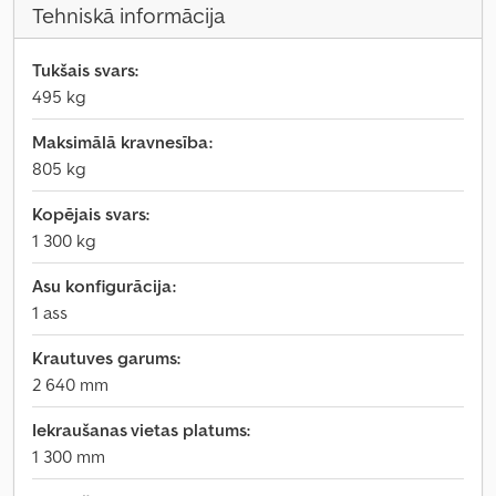
Tehniskā informācija
Tukšais svars:
495 kg
Maksimālā kravnesība:
805 kg
Kopējais svars:
1 300 kg
Asu konfigurācija:
1 ass
Krautuves garums:
2 640 mm
Iekraušanas vietas platums:
1 300 mm