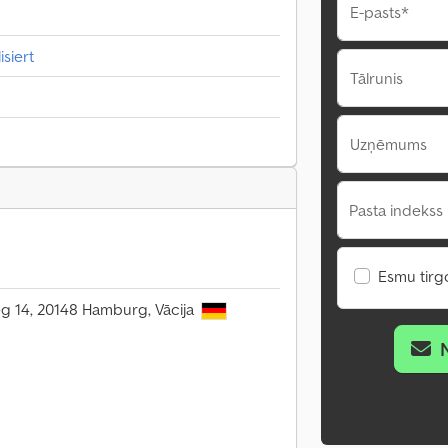
E-pasts*
siert
Tālrunis
Uzņēmums
Pasta indekss 
Esmu tirgo
eg 14, 20148 Hamburg, Vācija