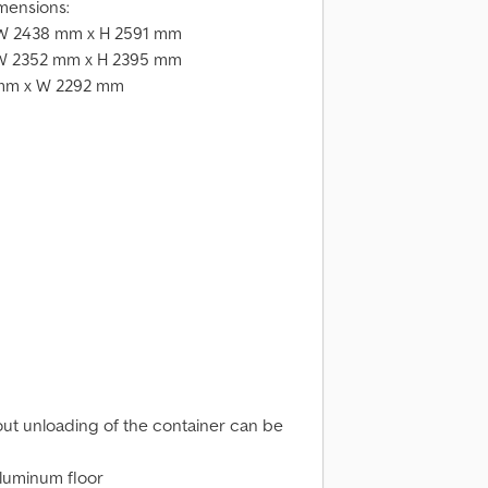
mensions:
x W 2438 mm x H 2591 mm
x W 2352 mm x H 2395 mm
 mm x W 2292 mm
hout unloading of the container can be
 aluminum floor