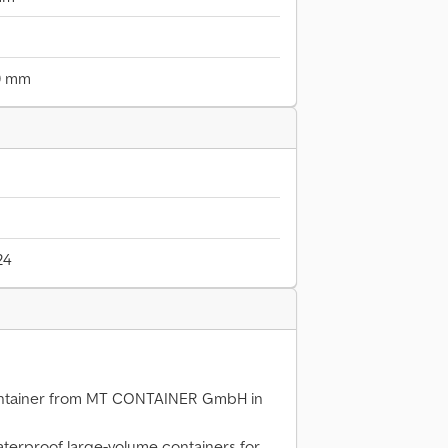
0 mm
24
 container from MT CONTAINER GmbH in
terproof large-volume containers for