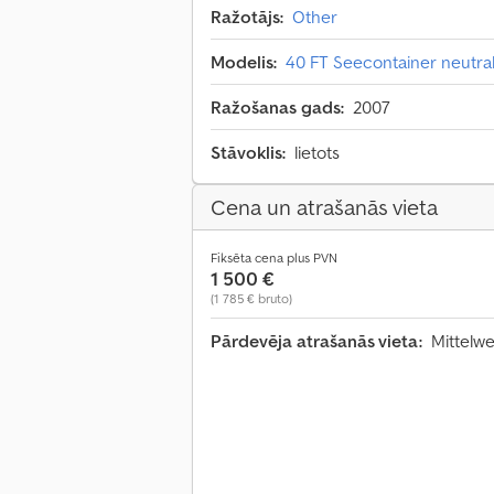
Ražotājs:
Other
Modelis:
40 FT Seecontainer neutrali
Ražošanas gads:
2007
Stāvoklis:
lietots
Cena un atrašanās vieta
Fiksēta cena plus PVN
1 500 €
(1 785 € bruto)
Pārdevēja atrašanās vieta:
Mittelw