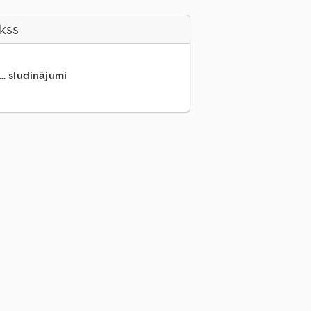
akss
.. sludinājumi