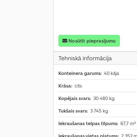
Nosūtīt pieprasījumu
Tehniskā informācija
Konteinera garums:
40 kāja
Krāsa:
cits
Kopējais svars:
30 480 kg
Tukšais svars:
3 745 kg
Iekraušanas telpas tilpums:
67,7 m³
Iekraušanas vietas platums:
2 352 