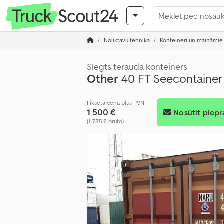
Noliktavu tehnika
Konteineri un maināmie 
Slēgts tērauda konteiners
Other
40 FT Seecontainer n
Fiksēta cena plus PVN
1 500 €
Nosūtīt piepr
(1 785 € bruto)