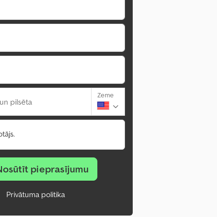
Zeme
un pilsēta
tājs.
Nosūtīt pieprasījumu
Privātuma politika