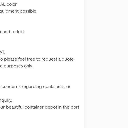
RAL color
 equipment possible
 and forklift
AT.
so please feel free to request a quote.
ve purposes only.
r concerns regarding containers, or
nquiry.
our beautiful container depot in the port