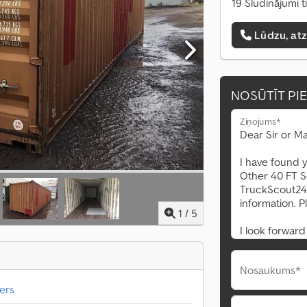
19 Sludinājumi t
Lūdzu, at
NOSŪTĪT PI
Ziņojums*
1
/
5
Nosaukums*
ers