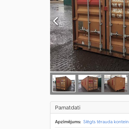
Pamatdati
Apzīmējums:
Slēgts tērauda kontein