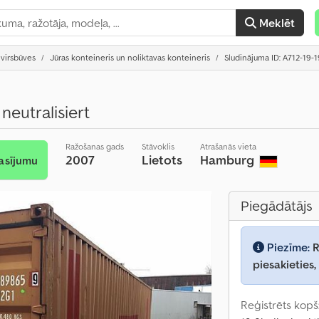
Meklēt
virsbūves
Jūras konteineris un noliktavas konteineris
Sludinājuma ID: A712-19-1
eutralisiert
Ražošanas gads
Stāvoklis
Atrašanās vieta
2007
Lietots
Hamburg
asījumu
Piegādātājs
Piezīme:
R
piesakieties,
Reģistrēts kopš