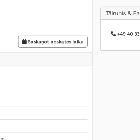
Tālrunis & F
+49 40 33.
Saskaņot apskates laiku
mm