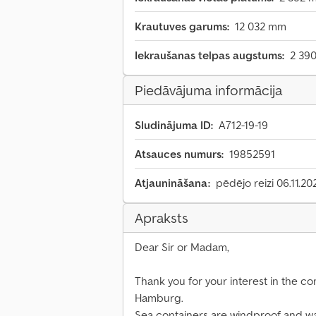
Krautuves garums:
12 032 mm
Iekraušanas telpas augstums:
2 39
Piedāvājuma informācija
Sludinājuma ID:
A712-19-19
Atsauces numurs:
19852591
Atjaunināšana:
pēdējo reizi 06.11.20
Apraksts
Dear Sir or Madam,
Thank you for your interest in the
Hamburg.
Sea containers are windproof and wa