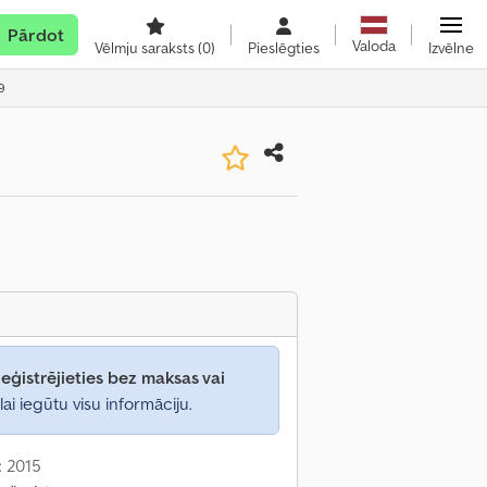
Pārdot
Valoda
Vēlmju saraksts
(0)
Pieslēgties
Izvēlne
9
eģistrējieties bez maksas vai
lai iegūtu visu informāciju.
: 2015