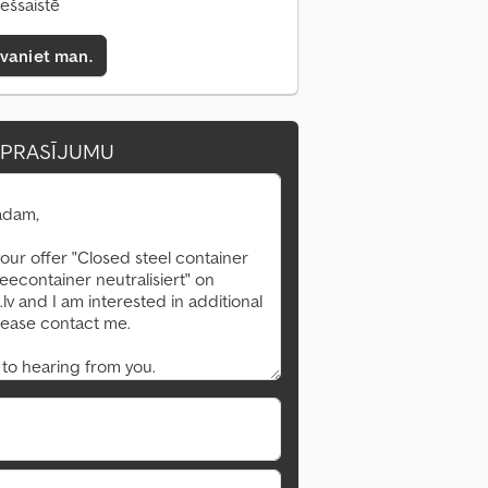
iešsaistē
zvaniet man.
EPRASĪJUMU