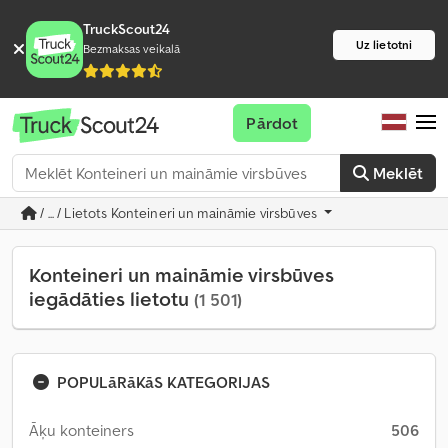
TruckScout24
Uz lietotni
Bezmaksas veikalā
Pārdot
Meklēt
/ ... / Lietots Konteineri un maināmie virsbūves
Konteineri un maināmie virsbūves
iegādāties lietotu
(1 501)
POPULāRāKāS KATEGORIJAS
Āķu konteiners
506