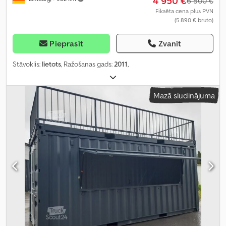
4 950 €
6 500 €
Fiksēta cena plus PVN
(5 890 € bruto)
Pieprasīt
Zvanīt
Stāvoklis:
lietots
, Ražošanas gads:
2011
,
Mazā sludinājuma