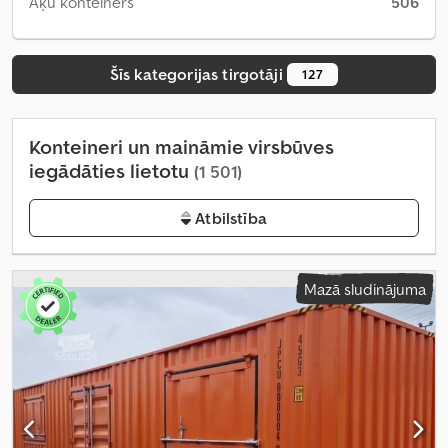
Āķu konteiners
506
Šīs kategorijas tirgotāji
127
Konteineri un maināmie virsbūves
iegādāties lietotu
(1 501)
Atbilstība
Mazā sludinājuma