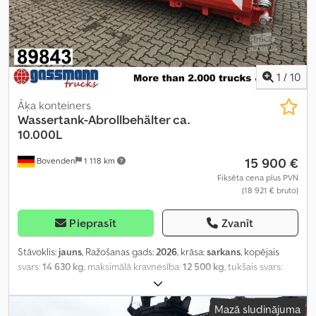
1
/
10
Āķa konteiners
Wassertank-Abrollbehälter ca.
10.000L
15 900 €
Bovenden
1 118 km
Fiksēta cena plus PVN
(18 921 € bruto)
Pieprasīt
Zvanīt
Stāvoklis:
jauns
, Ražošanas gads:
2026
, krāsa:
sarkans
, kopējais
svars:
14 630 kg
, maksimālā kravnesība:
12 500 kg
, tukšais svars:
2 130 kg
, pārnesuma veids:
cits
, vadītāja kabīne:
cits
,
Mazā sludinājuma