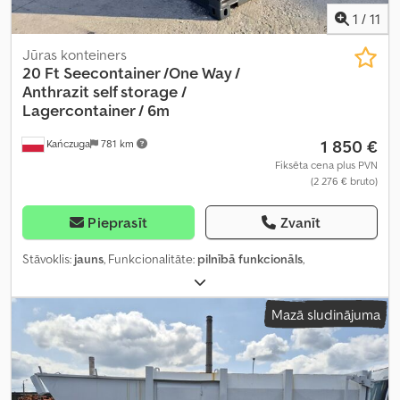
1
/
11
Jūras konteiners
20 Ft Seecontainer /One Way /
Anthrazit
self storage /
Lagercontainer / 6m
1 850 €
Kańczuga
781 km
Fiksēta cena plus PVN
(2 276 € bruto)
Pieprasīt
Zvanīt
Stāvoklis:
jauns
, Funkcionalitāte:
pilnībā funkcionāls
,
Mazā sludinājuma