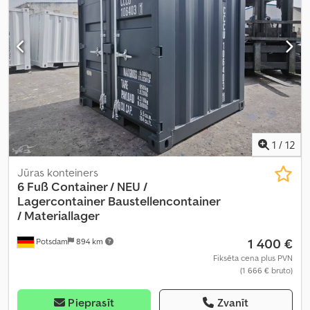
1
/
12
Jūras konteiners
6 Fuß Container / NEU /
Lagercontainer
Baustellencontainer
/ Materiallager
1 400 €
Potsdam
894 km
Fiksēta cena plus PVN
(1 666 € bruto)
Pieprasīt
Zvanīt