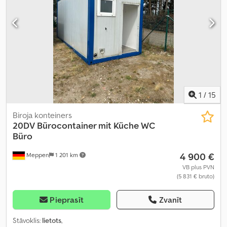
1
/
15
Biroja konteiners
20DV Bürocontainer mit Küche WC
Büro
4 900 €
Meppen
1 201 km
VB plus PVN
(5 831 € bruto)
Pieprasīt
Zvanīt
Stāvoklis:
lietots
,