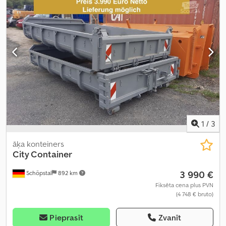
1
/
3
āķa konteiners
City Container
3 990 €
Schöpstal
892 km
Fiksēta cena plus PVN
(4 748 € bruto)
Pieprasīt
Zvanīt