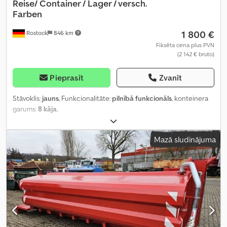
Reise/
Container / Lager / versch.
Farben
1 800 €
Rostock
846 km
Fiksēta cena plus PVN
(2 142 € bruto)
Pieprasīt
Zvanīt
Stāvoklis:
jauns
, Funkcionalitāte:
pilnībā funkcionāls
, konteinera
garums:
8 kāja
,
Mazā sludinājuma