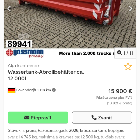
1
/
11
Āķa konteiners
Wassertank-Abrollbehälter ca.
12.000L
15 900 €
Bovenden
1 118 km
Fiksēta cena plus PVN
(18 921 € bruto)
Pieprasīt
Zvanīt
Stāvoklis:
jauns
, Ražošanas gads:
2026
, krāsa:
sarkans
, kopējais
svars:
14 745 kg
, maksimālā kravnesība:
12 500 kg
, tukšais svars: