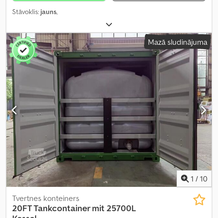
Stāvoklis:
jauns
,
Mazā sludinājuma
1
/
10
Tvertnes konteiners
20FT Tankcontainer mit 25700L