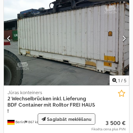
1
/
5
Jūras konteiners
2 Wechselbrücken inkl. Lieferung
BDF
Container mit Rolltor FREI HAUS
!
Saglabāt meklēšanu
3 500 €
Berlin
867 km
Fiksēta cena plus PVN