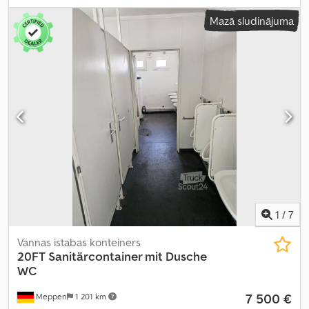
Mazā sludinājuma
1
/
7
Vannas istabas konteiners
20FT Sanitärcontainer mit Dusche
WC
7 500 €
Meppen
1 201 km