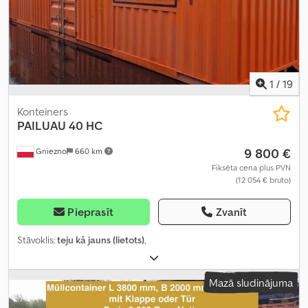
1
/
19
Konteiners
PAILUAU
40 HC
9 800 €
Gniezno
660 km
Fiksēta cena plus PVN
(12 054 € bruto)
Pieprasīt
Zvanīt
Stāvoklis:
teju kā jauns (lietots)
,
Mazā sludinājuma