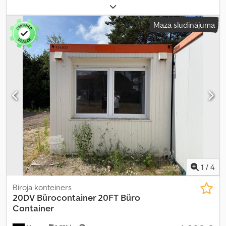
Mazā sludinājuma
1
/
4
Biroja konteiners
20DV Bürocontainer 20FT Büro
Container