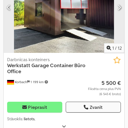
1
/
12
Darbnīcas konteiners
Werkstatt Garage Container Büro
Office
5 500 €
Korbach
1 199 km
Fiksēta cena plus PVN
(6 545 € bruto)
Pieprasīt
Zvanīt
Stāvoklis:
lietots
,