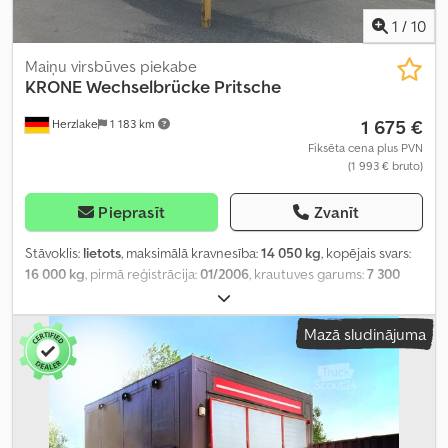
1
/
10
Maiņu virsbūves piekabe
KRONE
Wechselbrücke Pritsche
1 675 €
Herzlake
1 183 km
Fiksēta cena plus PVN
(1 993 € bruto)
Pieprasīt
Zvanīt
Stāvoklis:
lietots
, maksimālā kravnesība:
14 050 kg
, kopējais svars:
16 000 kg
, pirmā reģistrācija:
01/2006
, krautuves garums:
7 300
mm
, iekraušanas vietas platums:
2 480 mm
, iekraušanas telpas
augstums:
2 525 mm
, kopējais garums:
7 450 mm
, kopējais
Mazā sludinājuma
platums:
2 550 mm
, kopējais augstums:
2 750 mm
, Ražošanas gads:
2006
,