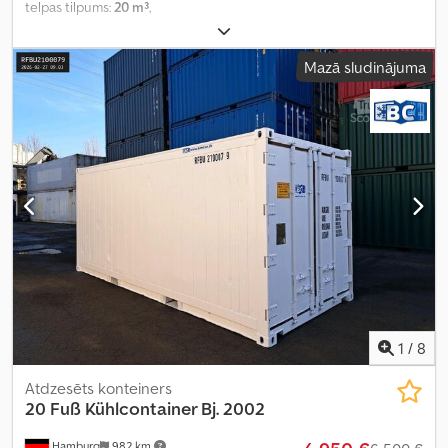
telpas tilpums:
20 m³
,
Mazā sludinājuma
1
/
8
Atdzesēts konteiners
20 Fuß Kühlcontainer Bj. 2002
Hamburg
982 km