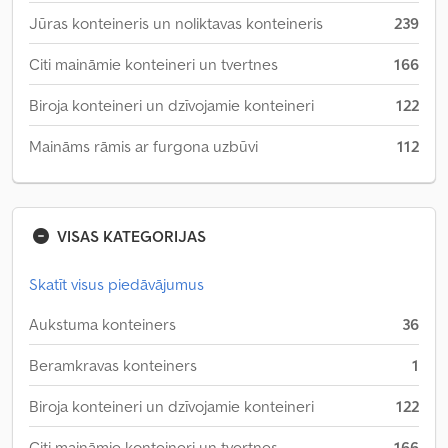
Jūras konteineris un noliktavas konteineris
239
Citi maināmie konteineri un tvertnes
166
Biroja konteineri un dzīvojamie konteineri
122
Maināms rāmis ar furgona uzbūvi
112
VISAS KATEGORIJAS
Skatīt visus piedāvājumus
Aukstuma konteiners
36
Beramkravas konteiners
1
Biroja konteineri un dzīvojamie konteineri
122
Citi maināmie konteineri un tvertnes
166