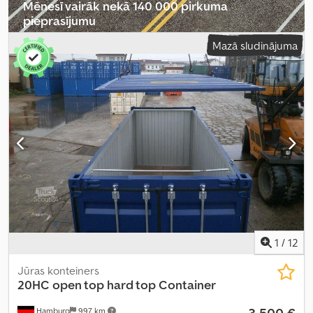
Mēnesī vairāk nekā 140 000 pirkuma
pieprasījumu
Mazā sludinājuma
Izvēlēties tirgotāja paketi
1
/
12
Jūras konteiners
20HC open top hard top Container
3 500 €
Hamburg
997 km