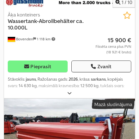
1
/
10
Āķa konteiners
Wassertank-Abrollbehälter ca.
10.000L
15 900 €
Bovenden
1 118 km
Fiksēta cena plus PVN
(18 921 € bruto)
Pieprasīt
Zvanīt
Stāvoklis:
jauns
, Ražošanas gads:
2026
, krāsa:
sarkans
, kopējais
svars:
14 630 kg
, maksimālā kravnesība:
12 500 kg
, tukšais svars:
2 130 kg
, pārnesuma veids:
cits
, vadītāja kabīne:
cits
,
Mazā sludinājuma