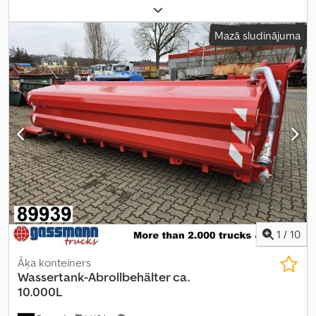
2 245 kg
, pārnesuma veids:
cits
, vadītāja kabīne:
cits
,
Mazā sludinājuma
1
/
10
Āķa konteiners
Wassertank-Abrollbehälter ca.
10.000L