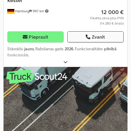
Kessel
12 000 €
Hamburg
997 km
Fiksēta cena plus PVN
(14 280 € bruto)
Pieprasīt
Zvanīt
Stāvoklis:
jauns
, Ražošanas gads:
2026
, Funkcionalitāte:
pilnībā
funkcionāls
,