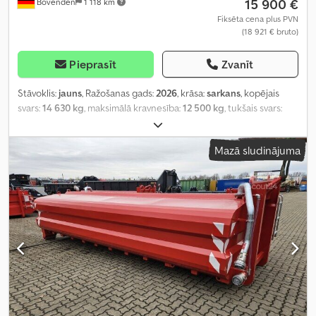
15 900 €
Bovenden
1 118 km
Fiksēta cena plus PVN
(18 921 € bruto)
Pieprasīt
Zvanīt
Stāvoklis:
jauns
, Ražošanas gads:
2026
, krāsa:
sarkans
, kopējais
svars:
14 630 kg
, maksimālā kravnesība:
12 500 kg
, tukšais svars:
2 130 kg
, pārnesuma veids:
cits
, vadītāja kabīne:
cits
,
Mazā sludinājuma