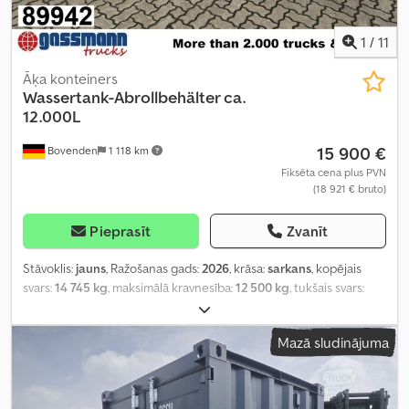
1
/
11
Āķa konteiners
Wassertank-Abrollbehälter ca.
12.000L
15 900 €
Bovenden
1 118 km
Fiksēta cena plus PVN
(18 921 € bruto)
Pieprasīt
Zvanīt
Stāvoklis:
jauns
, Ražošanas gads:
2026
, krāsa:
sarkans
, kopējais
svars:
14 745 kg
, maksimālā kravnesība:
12 500 kg
, tukšais svars:
2 245 kg
, pārnesuma veids:
cits
, vadītāja kabīne:
cits
,
Mazā sludinājuma