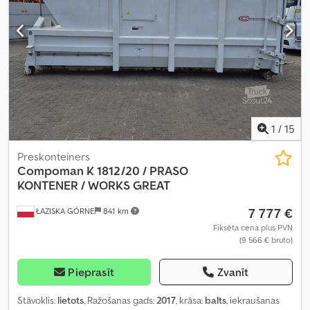
1
/
15
Preskonteiners
Compoman
K 1812/20 / PRASO
KONTENER / WORKS GREAT
7 777 €
ŁAZISKA GÓRNE
841 km
Fiksēta cena plus PVN
(9 566 € bruto)
Pieprasīt
Zvanīt
Stāvoklis:
lietots
, Ražošanas gads:
2017
, krāsa:
balts
, iekraušanas