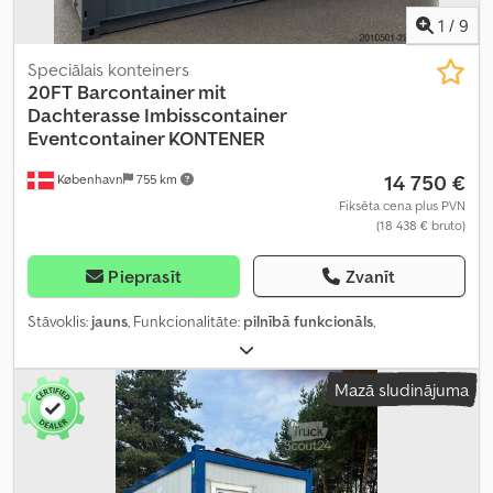
1
/
9
Speciālais konteiners
20FT Barcontainer mit
Dachterasse
Imbisscontainer
Eventcontainer KONTENER
14 750 €
København
755 km
Fiksēta cena plus PVN
(18 438 € bruto)
Pieprasīt
Zvanīt
Stāvoklis:
jauns
, Funkcionalitāte:
pilnībā funkcionāls
,
Mazā sludinājuma