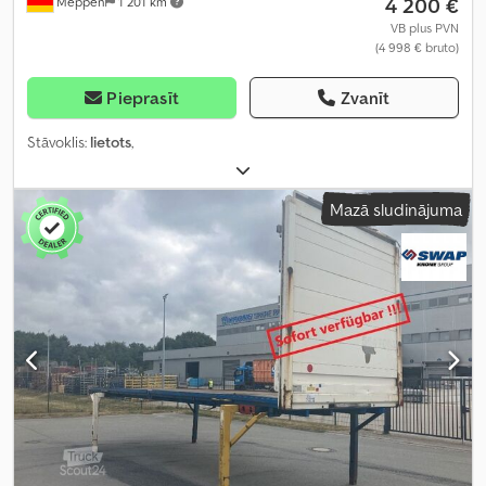
4 200 €
Meppen
1 201 km
VB plus PVN
(4 998 € bruto)
Pieprasīt
Zvanīt
Stāvoklis:
lietots
,
Mazā sludinājuma