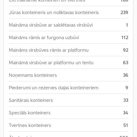
Jūras konteineris un noliktavas konteineris
239
Maināma virsbūve ar saldētavas virsbūvi
1
Maināms rāmis ar furgona uzbūvi
112
Maināms virsbūves rāmis ar platformu
92
Maināmā virsbūve ar platformu un tentu
63
Noņemams konteiners
36
Piederumi un rezerves daļas konteineriem
9
Sanitārais konteiners
33
Speciāls konteiners
34
Tvertnes konteiners
51