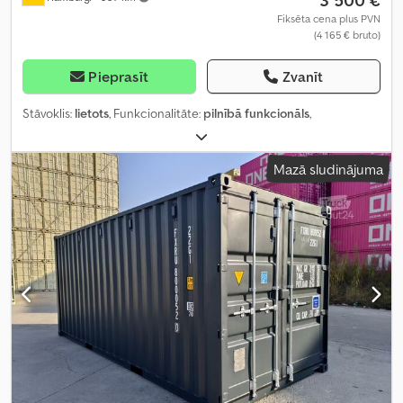
Fiksēta cena plus PVN
(4 165 € bruto)
Pieprasīt
Zvanīt
Stāvoklis:
lietots
, Funkcionalitāte:
pilnībā funkcionāls
,
Mazā sludinājuma