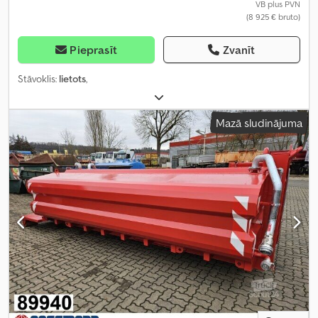
VB plus PVN
(8 925 € bruto)
Pieprasīt
Zvanīt
Stāvoklis:
lietots
,
Mazā sludinājuma