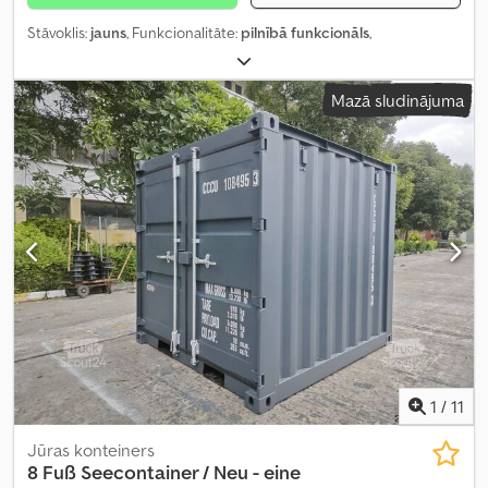
Stāvoklis:
jauns
, Funkcionalitāte:
pilnībā funkcionāls
,
Mazā sludinājuma
1
/
11
Jūras konteiners
8 Fuß Seecontainer / Neu - eine