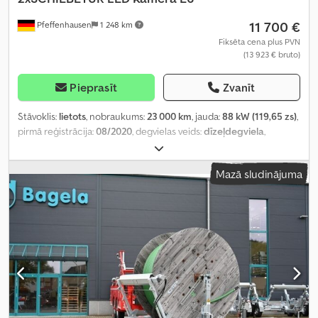
11 700 €
Pfeffenhausen
1 248 km
Fiksēta cena plus PVN
(13 923 € bruto)
Pieprasīt
Zvanīt
Stāvoklis:
lietots
, nobraukums:
23 000 km
, jauda:
88 kW (119,65 zs)
,
pirmā reģistrācija:
08/2020
, degvielas veids:
dīzeļdegviela
,
kopējais svars:
3 050 kg
, krāsa:
dzeltens
, pārnesuma veids:
mehānisks
, emisijas klase:
Euro 6
, sēdvietu skaits:
3
, Ražošanas
Mazā sludinājuma
gads:
2020
, Aprīkojums:
ABS, centrālā atslēga, elektroniskā
stabilitātes programma (ESP), kvēpu filtrs
,