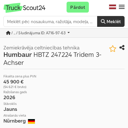
Pārdot
Meklēt
/ ... / Sludinājuma ID: A716-97-63
Zemiekrāvēja celtniecības tehnika
Humbaur
HBTZ 247224 Tridem 3-
Achser
Fiksēta cena plus PVN
45 900 €
(54 621 € bruto)
Ražošanas gads
2026
Stāvoklis
Jauns
Atrašanās vieta
Nürnberg