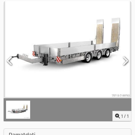
1
/
1
Pamatdati