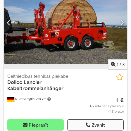
1
/
3
Celtniecības tehnikas piekabe
Dollco
Lancier
Kabeltrommelanhänger
1 €
Nürnberg
1 219 km
Fiksēta cena plus PVN
(1 € bruto)
Pieprasīt
Zvanīt