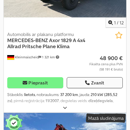
1
/
12
Automobilis ar plakanu platformu
MERCEDES-BENZ
Axor 1829 A 4x4
Allrad Pritsche Plane Klima
48 900 €
Kleinmaischeid
1 321 km
Fiksēta cena plus PVN
(58 191 € bruto)
Pieprasīt
Zvanīt
Stāvoklis:
lietots
, nobraukums:
37 200 km
, jauda:
210 kW (285,52
zs)
, pirmā reģistrācija:
11/2007
, degvielas veids:
dīzeļdegviela
,
kopējais svars:
16 500 kg
, krāsa:
zaļš
, emisijas klase:
Euro 4
,
Aprīkojums:
gaisa kondicionēšana, pilnpiedziņa, stāvvietas
Mazā sludinājuma
sildītājs
,