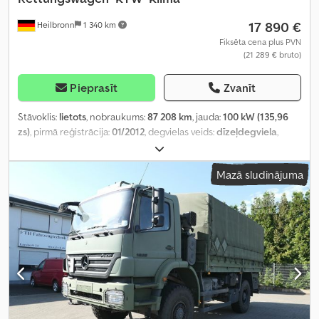
17 890 €
Heilbronn
1 340 km
Fiksēta cena plus PVN
(21 289 € bruto)
Pieprasīt
Zvanīt
Stāvoklis:
lietots
, nobraukums:
87 208 km
, jauda:
100 kW (135,96
zs)
, pirmā reģistrācija:
01/2012
, degvielas veids:
dīzeļdegviela
,
kopējais svars:
3 880 kg
, krāsa:
balts
, pārnesuma veids:
mehānisks
,
sēdvietu skaits:
5
, Aprīkojums:
ABS, centrālā atslēga, elektroniskā
Mazā sludinājuma
stabilitātes programma (ESP), gaisa kondicionēšana, kvēpu
filtrs, paceļamais aizmugurējais borts
,