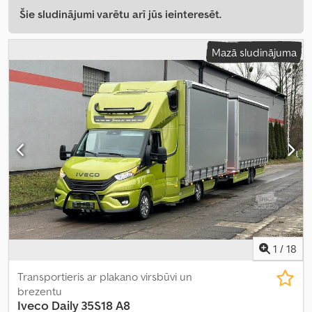
Šie sludinājumi varētu arī jūs ieinteresēt.
Mazā sludinājuma
1
/
18
Transportieris ar plakano virsbūvi un
brezentu
Iveco
Daily 35S18 A8