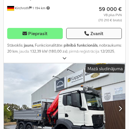
59 000 €
Kirchroth
1 194 km
VB plus PVN
(70 210 € bruto)
Pieprasīt
Zvanīt
Stāvoklis:
jauns
, Funkcionalitāte:
pilnībā funkcionāls
, nobraukums:
20 km
, jauda:
132,39 kW (180,00 zs)
, pirmā reģistrācija:
12/2025
,
degvielas veids:
dīzeļdegviela
, tukšais svars:
2 650 kg
, maksimālā
kravnesība:
850 kg
, kopējais svars:
3 500 kg
, riepu stāvoklis:
100
Mazā sludinājuma
procenti
, riteņu bāze:
4 100 mm
, nākamā pārbaude (TÜV):
12/2027
,
degvielas tvertnes tilpums:
100 l
, krāsa:
balts
, pārnesuma veids:
automātisks
, emisijas klase:
Euro 6
, sēdvietu skaits:
2
, iekraušanas
telpas tilpums:
21 m³
, krautuves garums:
4 200 mm
, iekraušanas
vietas platums:
2 200 mm
, iekraušanas telpas augstums:
2 300 mm
,
Ražošanas gads:
2025
, Aprīkojums:
ABS, AdBlue, Bluetooth, USB
ports, borta dators, centrālā atslēga, elektriskais logu
regulators, elektriski regulējams spogulis, elektroniskā
stabilitātes programma (ESP), gaisa kondicionēšana, gaisa
spilvens, imobilaizersistēma, joslas informēšanas asistents,