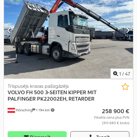
1
/
47
Trīspusējs kravas pašizgāzējs
VOLVO
FH 500 3-SEITEN KIPPER MIT
PALFINGER PK22002EH, RETARDER
258 900 €
Hörsching
1 194 km
Fiksēta cena plus PVN
(310 680 € bruto)
Pieprasīt
Zvanīt