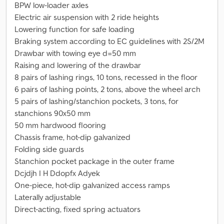
BPW low-loader axles
Electric air suspension with 2 ride heights
Lowering function for safe loading
Braking system according to EC guidelines with 2S/2M
Drawbar with towing eye d=50 mm
Raising and lowering of the drawbar
8 pairs of lashing rings, 10 tons, recessed in the floor
6 pairs of lashing points, 2 tons, above the wheel arch
5 pairs of lashing/stanchion pockets, 3 tons, for
stanchions 90x50 mm
50 mm hardwood flooring
Chassis frame, hot-dip galvanized
Folding side guards
Stanchion pocket package in the outer frame
Dcjdjh I H Ddopfx Adyek
One-piece, hot-dip galvanized access ramps
Laterally adjustable
Direct-acting, fixed spring actuators