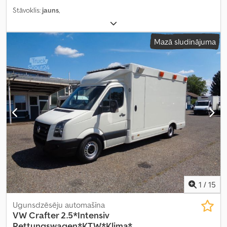
Stāvoklis:
jauns
,
Mazā sludinājuma
1
/
15
Ugunsdzēsēju automašīna
VW
Crafter 2.5*Intensiv
Rettungswagen*KTW*Klima*