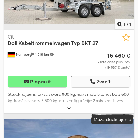
1
/
1
Citi
Doll
Kabeltrommelwagen Typ BKT 27
16 460 €
Nürnberg
1 219 km
Fiksēta cena plus PVN
(19 587 € bruto)
Pieprasīt
Zvanīt
Stāvoklis:
jauns
, tukšais svars:
900 kg
, maksimālā kravnesība:
2 600
kg
, kopējais svars:
3 500 kg
, asu konfigurācija:
2 asis
, krautuves
garums:
4 950 mm
, iekraušanas vietas platums:
2 540 mm
,
iekraušanas telpas augstums:
1 800 mm
, riepas izmērs:
195r14c
,
Mazā sludinājuma
krāsa:
sudraba
, Ražošanas gads:
2024
,