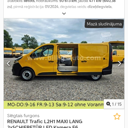
Stāvoklis:
lietots
, nobraukums:
50 613 km
, jauda:
471 kW (640,38
zs)
, pirmā reģistrācija:
01/2024
, degvielas veids:
dīzeļdegviela
,
kopējais svars:
18 000 kg
, asu konfigurācija:
2 asis
, nākamā
pārbaude (TÜV):
02/2027
, pārnesuma veids:
automātisks
,
Mazā sludinājuma
Aprīkojums:
ABS, elektroniskā stabilitātes programma (ESP),
gaisa kondicionēšana, navigācijas sistēma, stāvvietas sildītājs
,
1
/
15
Slēgtais furgons
RENAULT
Trafic L2H1 MAXI LANG
2xSCHIEBETÜR LED Kamera E6