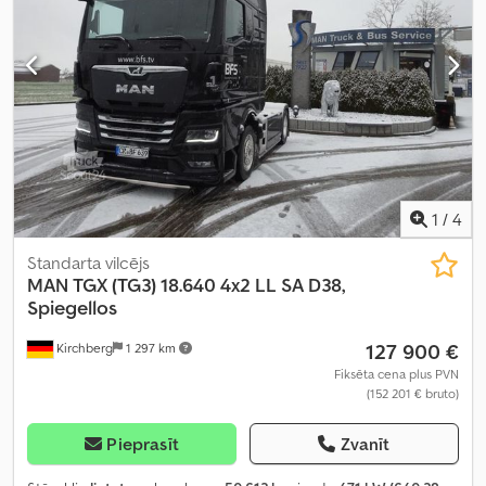
noliekams rāmis, papildu priekšējie lukturi, piekabes sakabe,
retardētājs, satvērēja hidraulika, standarta lāpsta, zems līmenis
troksnis
,
1
/
4
Standarta vilcējs
MAN
TGX (TG3) 18.640 4x2 LL SA D38,
Spiegellos
127 900 €
Kirchberg
1 297 km
Fiksēta cena plus PVN
(152 201 € bruto)
Pieprasīt
Zvanīt