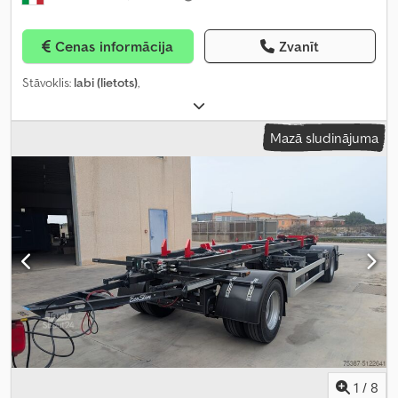
Cenas informācija
Zvanīt
Stāvoklis:
labi (lietots)
,
Mazā sludinājuma
1
/
8