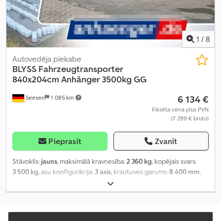
1
/
8
Autovedēja piekabe
BLYSS
Fahrzeugtransporter
840x204cm Anhänger 3500kg GG
6 134 €
Seesen
1 085 km
Fiksēta cena plus PVN
(7 299 € bruto)
Pieprasīt
Zvanīt
Stāvoklis:
jauns
, maksimālā kravnesība:
2 360 kg
, kopējais svars:
3 500 kg
, asu konfigurācija:
3 asis
, krautuves garums:
8 400 mm
,
iekraušanas vietas platums:
2 040 mm
,