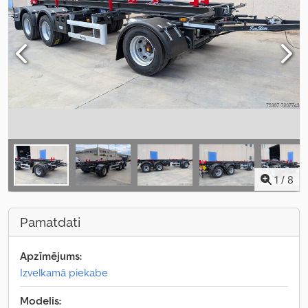
1
/
8
Pamatdati
Apzīmējums:
Izvelkamā piekabe
Modelis: