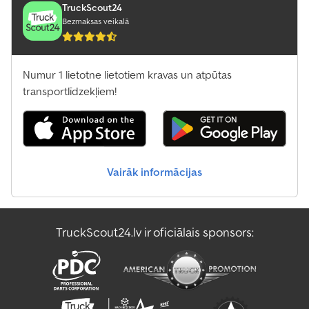
TruckScout24
Bezmaksas veikalā
Numur 1 lietotne lietotiem kravas un atpūtas
transportlīdzekļiem!
Vairāk informācijas
TruckScout24.lv ir oficiālais sponsors: