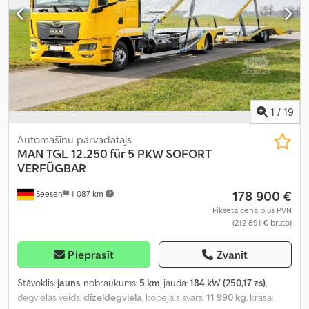
1
/
19
Automašīnu pārvadātājs
MAN
TGL 12.250 für 5 PKW SOFORT
VERFÜGBAR
178 900 €
Seesen
1 087 km
Fiksēta cena plus PVN
(212 891 € bruto)
Pieprasīt
Zvanīt
Stāvoklis:
jauns
, nobraukums:
5 km
, jauda:
184 kW (250,17 zs)
,
degvielas veids:
dīzeļdegviela
, kopējais svars:
11 990 kg
, krāsa: