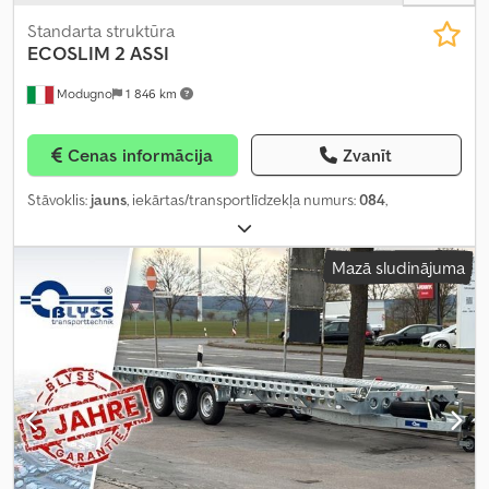
Standarta struktūra
ECOSLIM 2 ASSI
Modugno
1 846 km
Cenas informācija
Zvanīt
Stāvoklis:
jauns
, iekārtas/transportlīdzekļa numurs:
084
,
Mazā sludinājuma