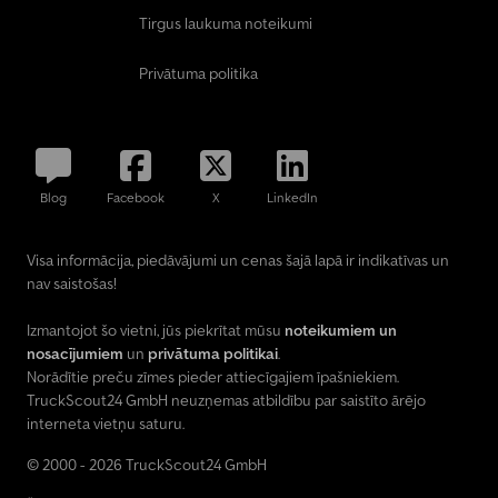
Tirgus laukuma noteikumi
Privātuma politika
Blog
Facebook
X
LinkedIn
Visa informācija, piedāvājumi un cenas šajā lapā ir indikatīvas un
nav saistošas!
Izmantojot šo vietni, jūs piekrītat mūsu
noteikumiem un
nosacījumiem
un
privātuma politikai
.
Norādītie preču zīmes pieder attiecīgajiem īpašniekiem.
TruckScout24 GmbH neuzņemas atbildību par saistīto ārējo
interneta vietņu saturu.
© 2000 - 2026 TruckScout24 GmbH