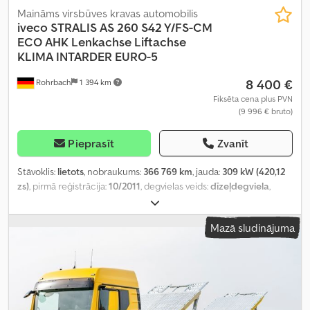
Maināms virsbūves kravas automobilis
iveco
STRALIS AS 260 S42 Y/FS-CM
ECO AHK Lenkachse Liftachse
KLIMA INTARDER EURO-5
8 400 €
Rohrbach
1 394 km
Fiksēta cena plus PVN
(9 996 € bruto)
Pieprasīt
Zvanīt
Stāvoklis:
lietots
, nobraukums:
366 769 km
, jauda:
309 kW (420,12
zs)
, pirmā reģistrācija:
10/2011
, degvielas veids:
dīzeļdegviela
,
tukšais svars:
9 630 kg
, maksimālā kravnesība:
16 370 kg
, kopējais
svars:
26 000 kg
, riepas izmērs:
315/80 R22,5
, degviela:
Mazā sludinājuma
dīzeļdegviela
, bremzes:
intarders
, krāsa:
dzeltens
, vadītāja kabīne:
cits
, pārnesuma veids:
automātisks
, emisijas klase:
nav
, piekares
sistēma:
cits
, sēdvietu skaits:
2
, kopējais garums:
9 500 mm
,
Ražošanas gads:
2011
, būvniecības augstums:
4 000 mm
, gultas
vietu skaits:
1
, Aprīkojums:
ABS, borta dators, gaisa
kondicionēšana, piekabes sakabe, vilces kontroles sistēma
,