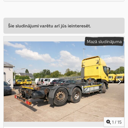
Šie sludinājumi varētu arī jūs ieinteresēt.
Mazā sludinājuma
1
/
15