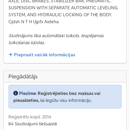
AXLE, DISC BRAKES, STABILIZER BAR, PNEUMATIC
SUSPENSION WITH SEPARATE AUTOMATIC LEVELING
SYSTEM, AND HYDRAULIC LOCKING OF THE BODY.
Cjdsh N T H Ujpfx Aideha
Sludinājums tika automātiski tulkots. Iespējamas
tulkošanas kļūdas.
Pieprasīt vairāk informācijas
Piegādātājs
Piezīme:
Reģistrējieties bez maksas vai
piesakieties,
lai iegūtu visu informāciju.
Reģistrēts kopš: 2014
64 Sludinājumi tiešsaistē