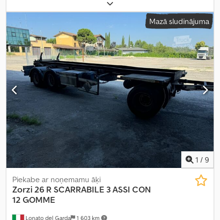
dzeltens
, pārnesuma veids:
automātisks
, krautuves garums:
6 000
mm
, iekraušanas vietas platums:
2 550 mm
, Aprīkojums:
ABS,
Mazā sludinājuma
elektroniskā stabilitātes programma (ESP), gaisa
kondicionēšana, kvēpu filtrs, stāvvietas sildītājs
,
1
/
9
Piekabe ar noņemamu āķi
Zorzi
26 R SCARRABILE 3 ASSI CON
12 GOMME
Lonato del Garda
1 603 km