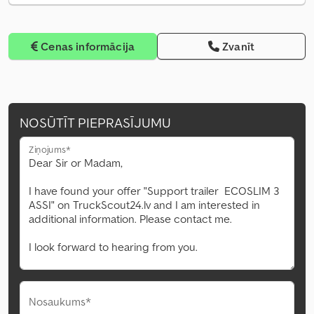
Cenas informācija
Zvanīt
NOSŪTĪT PIEPRASĪJUMU
Ziņojums*
Nosaukums*