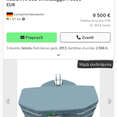
EUR
9 500 €
Eschweiler/Weisweiler
1 371 km
Fiksēta cena plus PVN
(11 305 € bruto)
Pieprasīt
Zvanīt
Stāvoklis:
lietots
, Ražošanas gads:
2013
, darbības stundas:
2 066 h
,
Mazā sludinājuma