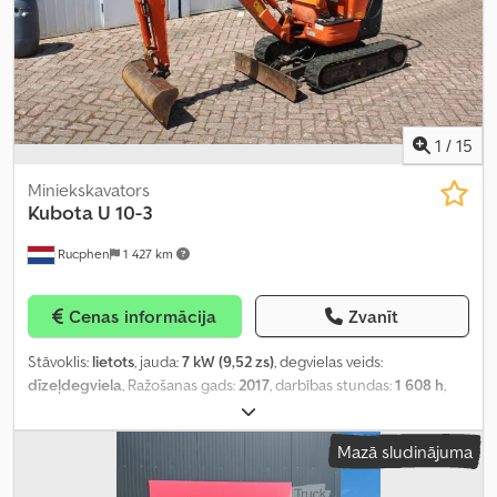
1
/
15
Miniekskavators
Kubota
U 10-3
Rucphen
1 427 km
Cenas informācija
Zvanīt
Stāvoklis:
lietots
, jauda:
7 kW (9,52 zs)
, degvielas veids:
dīzeļdegviela
, Ražošanas gads:
2017
, darbības stundas:
1 608 h
,
Mazā sludinājuma