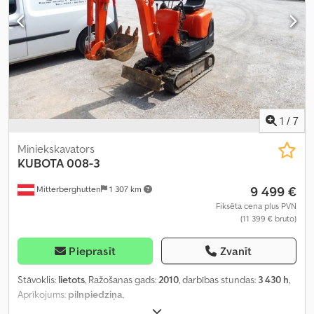
1
/
7
Miniekskavators
KUBOTA
008-3
9 499 €
Mitterberghutten
1 307 km
Fiksēta cena plus PVN
(11 399 € bruto)
Pieprasīt
Zvanīt
Stāvoklis:
lietots
, Ražošanas gads:
2010
, darbības stundas:
3 430 h
,
Aprīkojums:
pilnpiedziņa
,