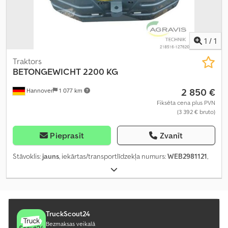
1
/
1
Traktors
BETONGEWICHT 2200 KG
2 850 €
Hannover
1 077 km
Fiksēta cena plus PVN
(3 392 € bruto)
Pieprasīt
Zvanīt
Stāvoklis:
jauns
, iekārtas/transportlīdzekļa numurs:
WEB2981121
,
TruckScout24
Bezmaksas veikalā