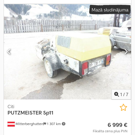
Mazā sludinājuma
1
/
7
Citi
PUTZMEISTER
Sp11
6 999 €
Mitterberghutten
1 307 km
Fiksēta cena plus PVN