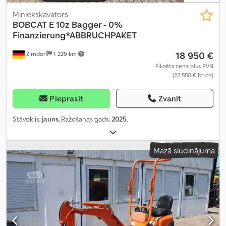
Miniekskavators
BOBCAT
E 10z Bagger - 0%
Finanzierung*ABBRUCHPAKET
18 950 €
Zirndorf
1 229 km
Fiksēta cena plus PVN
(22 550 € bruto)
Pieprasīt
Zvanīt
Stāvoklis:
jauns
, Ražošanas gads:
2025
,
Mazā sludinājuma