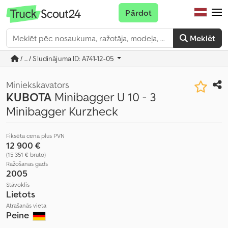
Pārdot
Meklēt
/ ... / Sludinājuma ID: A741-12-05
Miniekskavators
KUBOTA
Minibagger U 10 - 3
Minibagger Kurzheck
Fiksēta cena plus PVN
12 900 €
(15 351 € bruto)
Ražošanas gads
2005
Stāvoklis
Lietots
Atrašanās vieta
Peine