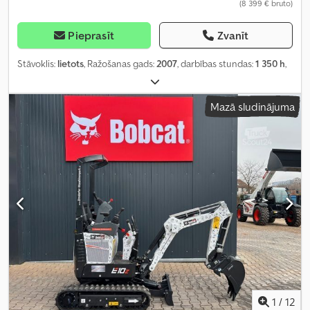
(8 399 € bruto)
Pieprasīt
Zvanīt
Stāvoklis:
lietots
, Ražošanas gads:
2007
, darbības stundas:
1 350 h
,
Mazā sludinājuma
1
/
12