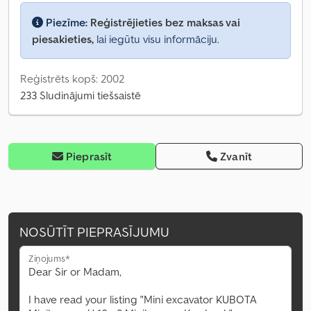
Piezīme:
Reģistrējieties bez maksas vai
piesakieties,
lai iegūtu visu informāciju.
Reģistrēts kopš: 2002
233 Sludinājumi tiešsaistē
Pieprasīt
Zvanīt
NOSŪTĪT PIEPRASĪJUMU
Ziņojums*