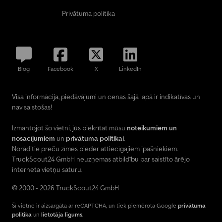
Privātuma politika
Blog
Facebook
X
LinkedIn
Visa informācija, piedāvājumi un cenas šajā lapā ir indikatīvas un
nav saistošas!
Izmantojot šo vietni, jūs piekrītat mūsu
noteikumiem un
nosacījumiem
un
privātuma politikai
.
Norādītie preču zīmes pieder attiecīgajiem īpašniekiem.
TruckScout24 GmbH neuzņemas atbildību par saistīto ārējo
interneta vietņu saturu.
© 2000 - 2026 TruckScout24 GmbH
Šī vietne ir aizsargāta ar reCAPTCHA, un tiek piemērota Google
privātuma
politika
un
lietotāja līgums
.