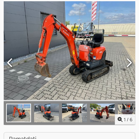
1
/
6
Pamatdati