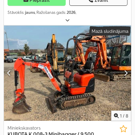
Stāvoklis:
jauns
, Ražošanas gads:
2026
,
Mazā sludinājuma
1
/
8
Miniekskavators
KUBOTA
K 008-3 Minibagger / 9.500