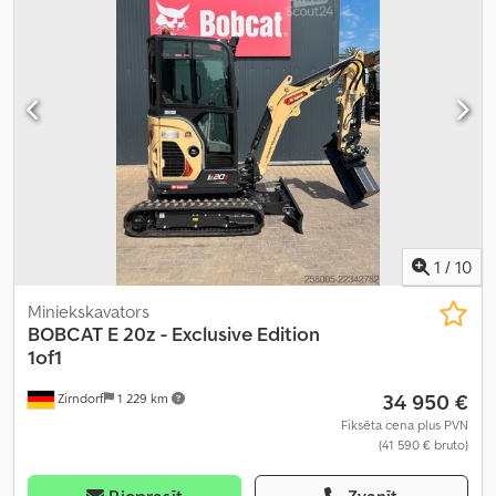
1
/
10
Miniekskavators
BOBCAT
E 20z - Exclusive Edition
1of1
34 950 €
Zirndorf
1 229 km
Fiksēta cena plus PVN
(41 590 € bruto)
Pieprasīt
Zvanīt