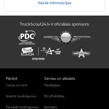
Vairāk informācijas
TruckScout24.lv ir oficiālais sponsors:
Pārdot
Serviss un atbalsts
Cenas un tarifi
Pieslēgties
Izvietot sludinājumus
BUJ/Palīdzība
Pārvaldīt sludinājumus
Kontakts