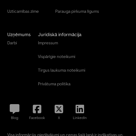
Uzticamības zīme
Parauga pirkuma līgums
Uzņēmums
Juridiskā informācija
Darbi
Impressum
Vispārīgie noteikumi
Tirgus laukuma noteikumi
Privātuma politika
Blog
Facebook
X
LinkedIn
Visa informācija, piedāvājumi un cenas šajā lapā ir indikatīvas un