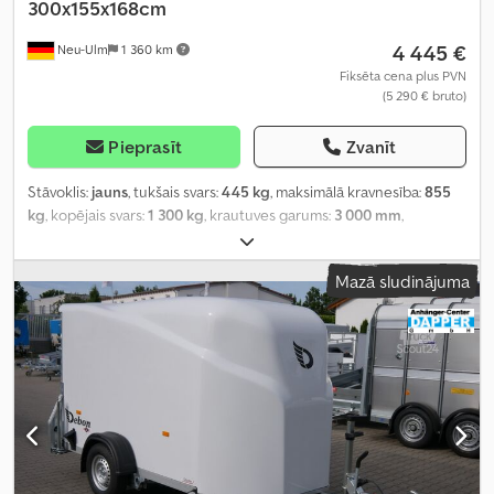
300x155x168cm
4 445 €
Neu-Ulm
1 360 km
Fiksēta cena plus PVN
(5 290 € bruto)
Pieprasīt
Zvanīt
Stāvoklis:
jauns
, tukšais svars:
445 kg
, maksimālā kravnesība:
855
kg
, kopējais svars:
1 300 kg
, krautuves garums:
3 000 mm
,
iekraušanas vietas platums:
1 550 mm
, iekraušanas telpas
augstums:
1 680 mm
, iekraušanas telpas tilpums:
8,2 m³
, krāsa:
Mazā sludinājuma
balts
, būvniecības augstums:
2 020 mm
, darba platums:
2 000 mm
,