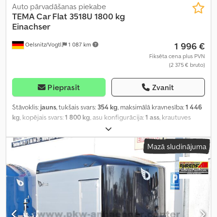
Auto pārvadāšanas piekabe
TEMA
Car Flat 3518U 1800 kg
Einachser
1 996 €
Oelsnitz/Vogtl.
1 087 km
Fiksēta cena plus PVN
(2 375 € bruto)
Pieprasīt
Zvanīt
Stāvoklis:
jauns
, tukšais svars:
354 kg
, maksimālā kravnesība:
1 446
kg
, kopējais svars:
1 800 kg
, asu konfigurācija:
1 ass
, krautuves
garums:
3 520 mm
, iekraušanas vietas platums:
1 830 mm
, riepas
izmērs:
195/50R13C
, piekabes bremze:
bremzēta piekabe
,
Mazā sludinājuma