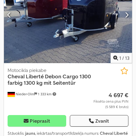
1
/
13
Motocikla piekabe
Cheval Liberté Debon
Cargo 1300
farbig 1300 kg mit Seitentür
4 697 €
Nieder-Olm
1 333 km
Fiksēta cena plus PVN
(5 589 € bruto)
Pieprasīt
Zvanīt
Stāvoklis:
jauns
, iekārtas/transportlīdzekļa numurs:
Cheval Liberté