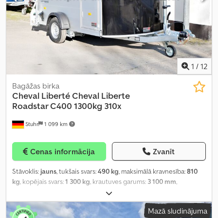
1
/
12
Bagāžas birka
Cheval Liberté
Cheval Liberte
Roadstar C400 1300kg 310x
Stuhr
1 099 km
Cenas informācija
Zvanīt
Stāvoklis:
jauns
, tukšais svars:
490 kg
, maksimālā kravnesība:
810
kg
, kopējais svars:
1 300 kg
, krautuves garums:
3 100 mm
,
iekraušanas vietas platums:
1 650 mm
, iekraušanas telpas
augstums:
1 950 mm
, riepas izmērs:
185/70R13
,
Mazā sludinājuma