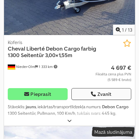
1
/
13
Koferis
Cheval Liberté Debon
Cargo farbig
1300 Seitentür 3,00×1,55m
4 697 €
Nieder-Olm
1 333 km
Fiksēta cena plus PVN
(5 589 € bruto)
Pieprasīt
Zvanīt
Stāvoklis:
jauns
, iekārtas/transportlīdzekļa numurs:
Debon Cargo
1300 Seitentür, Pullmann, 100 Km/h
, tukšais svars:
445 kg
,
maksimālā kravnesība:
855 kg
, kopējais svars:
1 300 kg
, asu
konfigurācija:
1 ass
, atļautā ass slodze (1. ass):
1 300 kg
, krautuves
Mazā sludinājuma
garums:
3 000 mm
, iekraušanas vietas platums:
1 520 mm
,