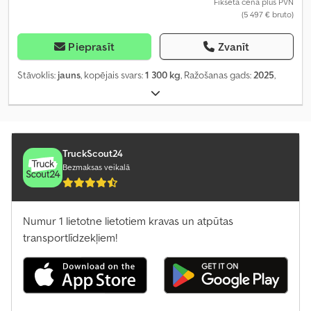
Fiksēta cena plus PVN
(5 497 € bruto)
Pieprasīt
Zvanīt
Stāvoklis:
jauns
, kopējais svars:
1 300 kg
, Ražošanas gads:
2025
,
TruckScout24
Bezmaksas veikalā
Numur 1 lietotne lietotiem kravas un atpūtas
transportlīdzekļiem!