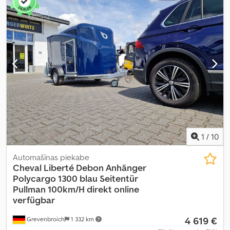
1
/
10
Automašīnas piekabe
Cheval Liberté
Debon Anhänger
Polycargo 1300 blau Seitentür
Pullman 100km/H direkt online
verfügbar
4 619 €
Grevenbroich
1 332 km