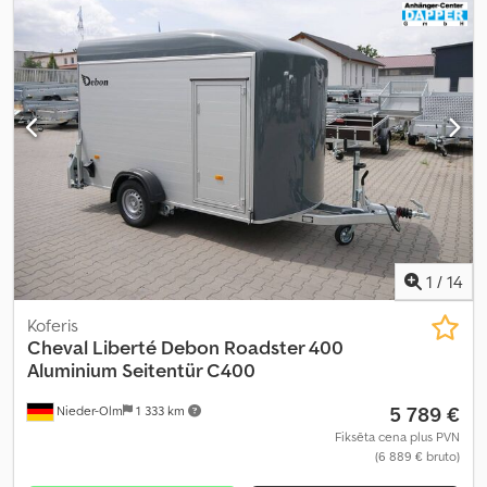
iekraušanas telpas augstums:
1 650 mm
,
1
/
14
Koferis
Cheval Liberté Debon
Roadster 400
Aluminium Seitentür C400
5 789 €
Nieder-Olm
1 333 km
Fiksēta cena plus PVN
(6 889 € bruto)