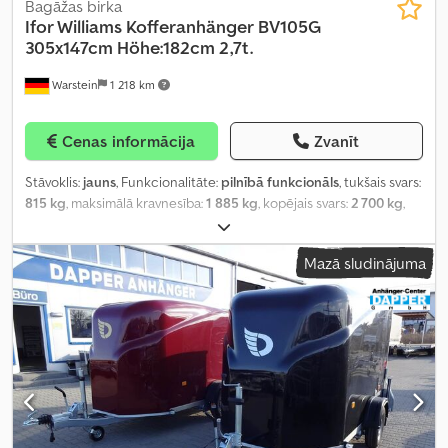
Bagāžas birka
Ifor Williams Kofferanhänger
BV105G
305x147cm Höhe:182cm 2,7t.
Warstein
1 218 km
Cenas informācija
Zvanīt
Stāvoklis:
jauns
, Funkcionalitāte:
pilnībā funkcionāls
, tukšais svars:
815 kg
, maksimālā kravnesība:
1 885 kg
, kopējais svars:
2 700 kg
,
asu konfigurācija:
2 asis
, krautuves garums:
3 480 mm
, iekraušanas
vietas platums:
1 470 mm
, iekraušanas telpas augstums:
1 830 mm
,
Mazā sludinājuma
iekraušanas telpas tilpums:
7,12 m³
, piekares sistēma:
paraboliskā
lapa (atsperes)
, riepas izmērs:
165R13C
, piekabes bremze:
bremzēta piekabe
, Ražošanas gads:
2025
,