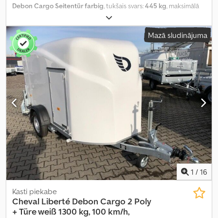
Debon Cargo Seitentür farbig
, tukšais svars:
445 kg
, maksimālā
kravnesība:
855 kg
, kopējais svars:
1 300 kg
, asu konfigurācija:
1
ass
, atļautā ass slodze (1. ass):
1 300 kg
, krautuves garums:
3 000
Mazā sludinājuma
mm
, iekraušanas vietas platums:
1 520 mm
, iekraušanas telpas
augstums:
1 650 mm
,
1
/
16
Kasti piekabe
Cheval Liberté
Debon Cargo 2 Poly
+ Türe weiß 1300 kg, 100 km/h,