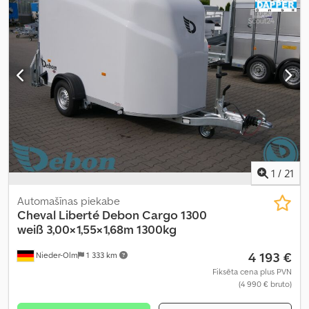
1
/
21
Automašīnas piekabe
Cheval Liberté Debon
Cargo 1300
weiß 3,00×1,55×1,68m 1300kg
4 193 €
Nieder-Olm
1 333 km
Fiksēta cena plus PVN
(4 990 € bruto)