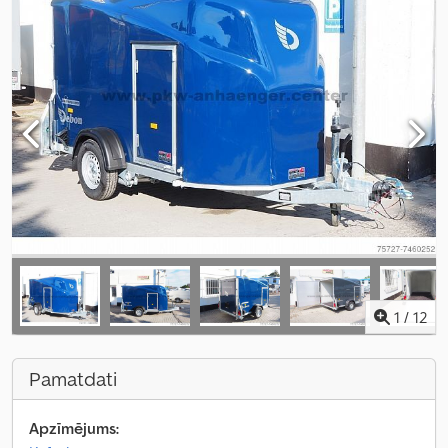
1
/
12
Pamatdati
Apzīmējums: