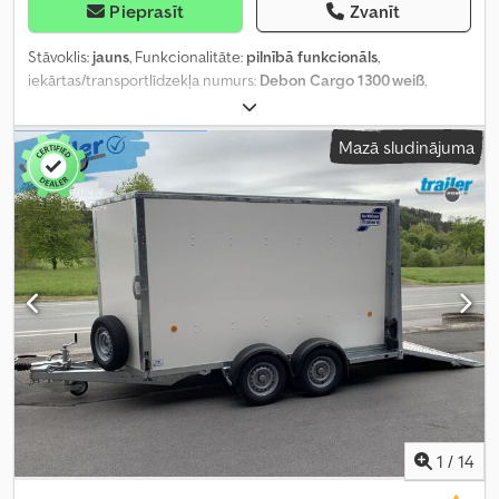
Pieprasīt
Zvanīt
Stāvoklis:
jauns
, Funkcionalitāte:
pilnībā funkcionāls
,
iekārtas/transportlīdzekļa numurs:
Debon Cargo 1300 weiß
,
tukšais svars:
445 kg
, maksimālā kravnesība:
855 kg
, kopējais svars:
1 300 kg
, asu konfigurācija:
1 ass
, atļautā ass slodze (1. ass):
1 300
Mazā sludinājuma
kg
, krautuves garums:
3 000 mm
, iekraušanas vietas platums:
1 520
mm
, iekraušanas telpas augstums:
1 560 mm
, piekares sistēma:
cits
, krāsa:
balts
,
1
/
14