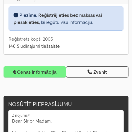
Piezīme:
Reģistrējieties bez maksas vai
piesakieties,
lai iegūtu visu informāciju.
Reģistrēts kopš: 2005
146 Sludinājumi tiešsaistē
Cenas informācija
Zvanīt
NOSŪTĪT PIEPRASĪJUMU
Ziņojums*