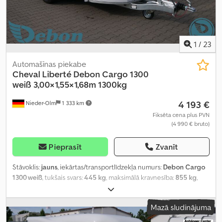
1
/
23
Automašīnas piekabe
Cheval Liberté Debon
Cargo 1300
weiß 3,00×1,55×1,68m 1300kg
4 193 €
Nieder-Olm
1 333 km
Fiksēta cena plus PVN
(4 990 € bruto)
Pieprasīt
Zvanīt
Stāvoklis:
jauns
, iekārtas/transportlīdzekļa numurs:
Debon Cargo
1300 weiß
, tukšais svars:
445 kg
, maksimālā kravnesība:
855 kg
,
kopējais svars:
1 300 kg
, asu konfigurācija:
1 ass
, atļautā ass slodze
(1. ass):
1 300 kg
, krautuves garums:
3 000 mm
, iekraušanas vietas
Mazā sludinājuma
platums:
1 520 mm
, iekraušanas telpas augstums:
1 560 mm
,
piekares sistēma:
cits
, krāsa:
balts
,