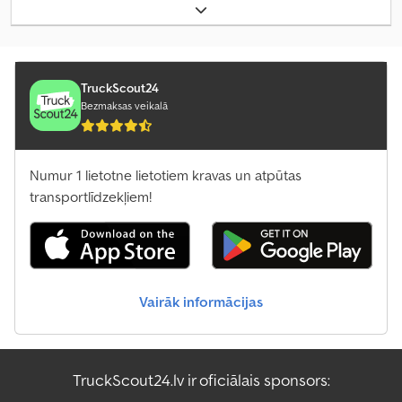
iekraušanas vietas platums:
1 310 mm
, iekraušanas telpas
augstums:
700 mm
, iekraušanas telpas tilpums:
2,3 m³
, krāsa:
cits
,
būvniecības augstums:
1 250 mm
, darba platums:
1 810 mm
,
TruckScout24
Bezmaksas veikalā
Numur 1 lietotne lietotiem kravas un atpūtas
transportlīdzekļiem!
Vairāk informācijas
TruckScout24.lv ir oficiālais sponsors: