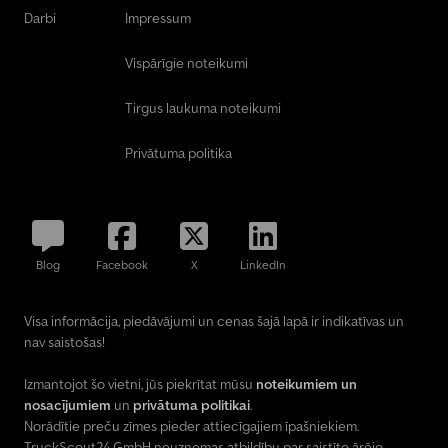
Darbi
Impressum
Vispārīgie noteikumi
Tirgus laukuma noteikumi
Privātuma politika
Blog
Facebook
X
LinkedIn
Visa informācija, piedāvājumi un cenas šajā lapā ir indikatīvas un
nav saistošas!
Izmantojot šo vietni, jūs piekrītat mūsu
noteikumiem un
nosacījumiem
un
privātuma politikai
.
Norādītie preču zīmes pieder attiecīgajiem īpašniekiem.
TruckScout24 GmbH neuzņemas atbildību par saistīto ārējo