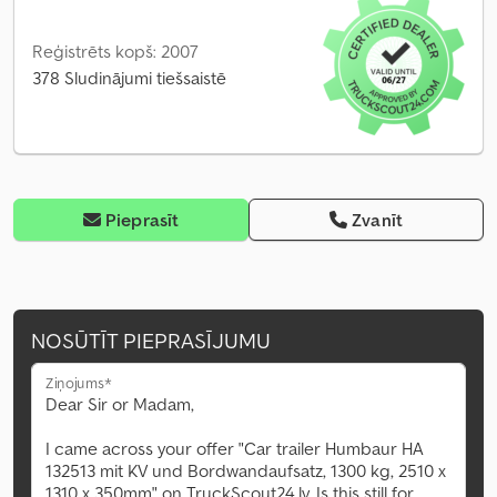
Reģistrēts kopš: 2007
378 Sludinājumi tiešsaistē
Pieprasīt
Zvanīt
NOSŪTĪT PIEPRASĪJUMU
Ziņojums*