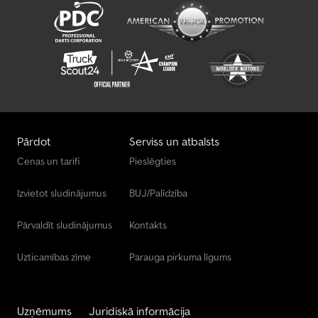
Pārdot
Serviss un atbalsts
Cenas un tarifi
Pieslēgties
Izvietot sludinājumus
BUJ/Palīdzība
Pārvaldīt sludinājumus
Kontakts
Uzticamības zīme
Parauga pirkuma līgums
Uzņēmums
Juridiskā informācija