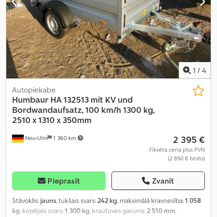
1
/
4
Autopiekabe
Humbaur
HA 132513 mit KV und
Bordwandaufsatz, 100 km/h 1300 kg,
2510 x 1310 x 350mm
2 395 €
Neu-Ulm
1 360 km
Fiksēta cena plus PVN
(2 850 € bruto)
Pieprasīt
Zvanīt
Stāvoklis:
jauns
, tukšais svars:
242 kg
, maksimālā kravnesība:
1 058
kg
, kopējais svars:
1 300 kg
, krautuves garums:
2 510 mm
,