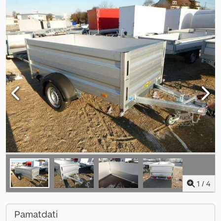
1
/
4
Pamatdati