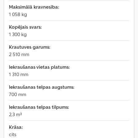
Maksimālā kravnesība:
1 058 kg
Kopējais svars:
1 300 kg
Krautuves garums:
2 510 mm
Iekraušanas vietas platums:
1 310 mm
Iekraušanas telpas augstums:
700 mm
Iekraušanas telpas tilpums:
2,3 m³
Krāsa:
cits