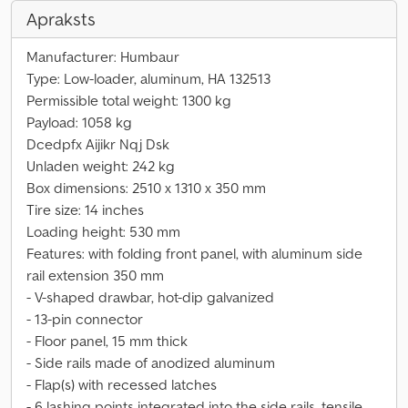
Apraksts
Manufacturer: Humbaur
Type: Low-loader, aluminum, HA 132513
Permissible total weight: 1300 kg
Payload: 1058 kg
Dcedpfx Aijikr Nqj Dsk
Unladen weight: 242 kg
Box dimensions: 2510 x 1310 x 350 mm
Tire size: 14 inches
Loading height: 530 mm
Features: with folding front panel, with aluminum side
rail extension 350 mm
- V-shaped drawbar, hot-dip galvanized
- 13-pin connector
- Floor panel, 15 mm thick
- Side rails made of anodized aluminum
- Flap(s) with recessed latches
- 6 lashing points integrated into the side rails, tensile