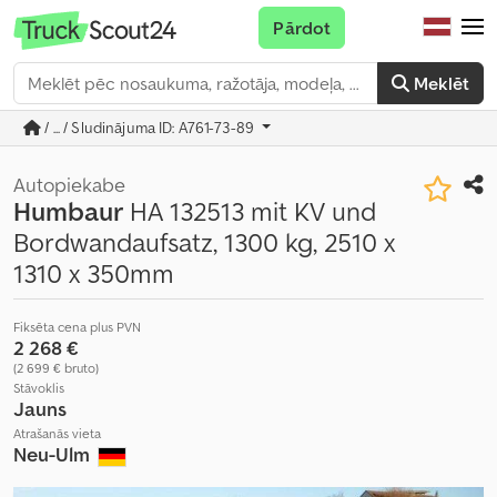
Pārdot
Meklēt
/ ... / Sludinājuma ID: A761-73-89
Autopiekabe
Humbaur
HA 132513 mit KV und
Bordwandaufsatz, 1300 kg, 2510 x
1310 x 350mm
Fiksēta cena plus PVN
2 268 €
(2 699 € bruto)
Stāvoklis
Jauns
Atrašanās vieta
Neu-Ulm