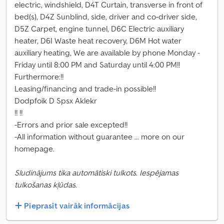
electric, windshield, D4T Curtain, transverse in front of
bed(s), D4Z Sunblind, side, driver and co-driver side,
D5Z Carpet, engine tunnel, D6C Electric auxiliary
heater, D6I Waste heat recovery, D6M Hot water
auxiliary heating, We are available by phone Monday -
Friday until 8:00 PM and Saturday until 4:00 PM!!
Furthermore:!!
Leasing/financing and trade-in possible!!
Dodpfoik D Spsx Aklekr
!! !!
-Errors and prior sale excepted!!
-All information without guarantee ... more on our
homepage.
Sludinājums tika automātiski tulkots. Iespējamas
tulkošanas kļūdas.
Pieprasīt vairāk informācijas