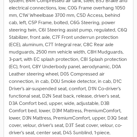
system, B4M Compressed air tank, steel, B5J Brake and
electrical connections, low, C0G Frame overhang 1050
mm, C1W Wheelbase 3700 mm, C5D Access, behind
cab, left, C5P Frame, bolted, C6G Steering, power
steering twin, C6I Steering assist pump, regulated, C6Q
Stabilizer, front axle, C7F Front underrun protection
(ECE), aluminum, C7T Integral rear, C8C Rear axle
mudguards, 2500 mm vehicle width, C8H Mudguards,
3-part, with EC splash protection, C8I Splash protection
(EC), front, C8Y Underbody panel, aerodynamic, D0A
Leather steering wheel, D0S Compressed air
connection, in cab, D0U Smoke detector, in cab, D1C
Driver's air-suspended seat, comfort, D1N Co-driver's
functional seat, D2N Seat back, release, driver's seat,
D3A Comfort bed, upper, wide, adjustable, D3B
Comfort bed, lower, D3M Mattress, PremiumComfort,
lower, D3N Mattress, PremiumComfort, upper, D3Q Seat
cover, velour, driver's seat, D3T Seat cover, velour, co-
driver's seat, center seat, D4S Sunblind, 1-piece,