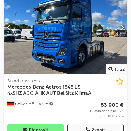
1
/
22
Standarta vilcējs
Mercedes-Benz
Actros 1848 LS
4xSHZ ACC AHK AUT Bel.Sitz KlimaA
83 900 €
Crailsheim
1 297 km
Fiksēta cena plus PVN
(99 841 € bruto)
Pieprasīt
Zvanīt