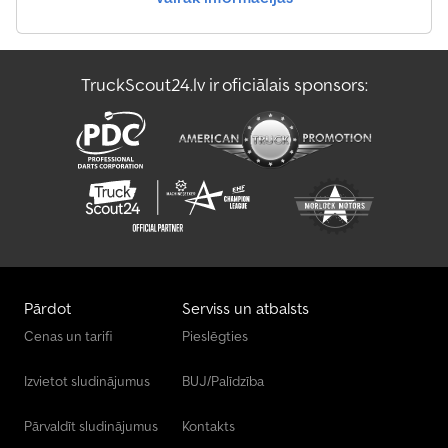
TruckScout24.lv ir oficiālais sponsors:
Pārdot
Serviss un atbalsts
Cenas un tarifi
Pieslēgties
Izvietot sludinājumus
BUJ/Palīdzība
Pārvaldīt sludinājumus
Kontakts