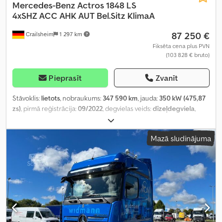
Mercedes-Benz
Actros 1848 LS
4xSHZ ACC AHK AUT Bel.Sitz KlimaA
87 250 €
Crailsheim
1 297 km
Fiksēta cena plus PVN
(103 828 € bruto)
Pieprasīt
Zvanīt
Stāvoklis:
lietots
, nobraukums:
347 590 km
, jauda:
350 kW (475,87
zs)
, pirmā reģistrācija:
09/2022
, degvielas veids:
dīzeļdegviela
,
kopējais svars:
18 000 kg
, degviela:
dīzeļdegviela
, bremzes:
retardētājs
, krāsa:
zils
, pārnesuma veids:
automātisks
, emisijas
Mazā sludinājuma
klase:
Euro 6
, piekares sistēma:
gaiss
, Aprīkojums:
ABS, centrālā
atslēga, dzesēšanas iekārta, gaisa kondicionēšana, gaisa
spilvens, kruīza kontrole, kvēpu filtrs, piekabes sakabe,
stāvvietas sildītājs, stūres pastiprinātājs, sēdekļa apsilde, vilces
kontroles sistēma
,