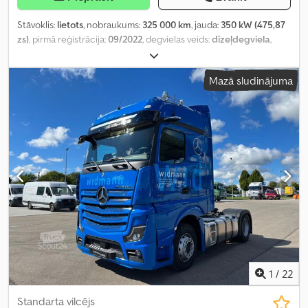
Stāvoklis:
lietots
, nobraukums:
325 000 km
, jauda:
350 kW (475,87
zs)
, pirmā reģistrācija:
09/2022
, degvielas veids:
dīzeļdegviela
,
kopējais svars:
18 000 kg
, degviela:
dīzeļdegviela
, bremzes:
retardētājs
, krāsa:
zils
, pārnesuma veids:
automātisks
, emisijas
Mazā sludinājuma
klase:
Euro 6
, piekares sistēma:
gaiss
, sēdvietu skaits:
2
,
Aprīkojums:
ABS, centrālā atslēga, dzesēšanas iekārta, gaisa
kondicionēšana, gaisa spilvens, kruīza kontrole, kvēpu filtrs,
piekabes sakabe, stāvvietas sildītājs, stūres pastiprinātājs,
sēdekļa apsilde, vilces kontroles sistēma
,
1
/
22
Standarta vilcējs