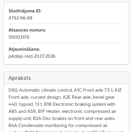
Sludinājuma ID:
A762-66-68
Atsauces numurs:
5N003376
Atjaunināšana:
pēdējo reizi 20.07.2026
Apraksts
D6G Automatic climate control, A1C Front axle 7.5 t, A1Z
Front axle, curved design, A2E Rear axle, bevel gear
440, hypoid, 13 t, B1B Electronic braking system with
ABS and ASR, B1F Heater, electronic compressed air
supply unit, B2A Disc brakes on front and rear axles,
B4A Condensate monitoring for compressed air