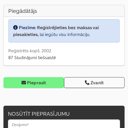
Piegādātājs
Piezīme:
Reģistrējieties bez maksas vai
piesakieties,
lai iegūtu visu informāciju.
Reģistrēts kopš: 2002
87 Sludinājumi tiešsaistē
Pieprasīt
Zvanīt
NOSŪTĪT PIEPRASĪJUMU
Ziņojums*