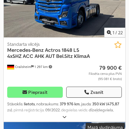
1
/
22
Standarta vilcējs
Mercedes-Benz
Actros 1848 LS
4xSHZ ACC AHK AUT Bel.Sitz KlimaA
79 900 €
Crailsheim
1 297 km
Fiksēta cena plus PVN
(95 081 € bruto)
Pieprasīt
Zvanīt
Stāvoklis:
lietots
, nobraukums:
379 976 km
, jauda:
350 kW (475,87
zs)
, pirmā reģistrācija:
09/2022
, degvielas veids:
dīzeļdegviela
,
kopējais svars:
18 000 kg
, degviela:
dīzeļdegviela
, bremzes:
retardētājs
, krāsa:
zils
, pārnesuma veids:
automātisks
, emisijas
Mazā sludinājuma
klase:
Euro 6
, piekares sistēma:
gaiss
, sēdvietu skaits:
2
,