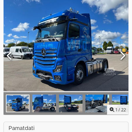
1
/
22
Pamatdati