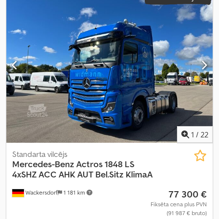
Aprīkojums:
ABS, centrālā atslēga, dzesēšanas iekārta, gaisa
kondicionēšana, gaisa spilvens, kruīza kontrole, kvēpu filtrs,
piekabes sakabe, stāvvietas sildītājs, stūres pastiprinātājs,
sēdekļa apsilde, vilces kontroles sistēma
,
1
/
22
Standarta vilcējs
Mercedes-Benz
Actros 1848 LS
4xSHZ ACC AHK AUT Bel.Sitz KlimaA
77 300 €
Wackersdorf
1 181 km
Fiksēta cena plus PVN
(91 987 € bruto)