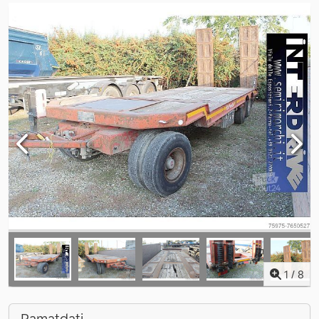
1
/
8
Pamatdati