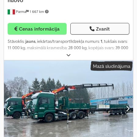
nuovo
Parma
1 667 km
Cenas informācija
Zvanīt
Stāvoklis:
jauns
, iekārtas/transportlīdzekļa numurs:
1
, tukšais svars:
11 000 kg
, maksimālā kravnesība:
28 000 kg
, kopējais svars:
39 000
kg
, asu konfigurācija:
3 asis
, krautuves garums:
13 650 mm
,
iekraušanas vietas platums:
2 550 mm
, iekraušanas telpas
Mazā sludinājuma
augstums:
870 mm
, piekares sistēma:
gaiss
, riepas izmērs:
245.70 r
17.5
, krāsa:
tumši sarkans
, Ražošanas gads:
2020
, Aprīkojums:
ABS
,