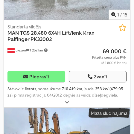
1
/
15
Standarta vilcējs
MAN
TGS 28.480 6X4H Lift/lenk Kran
Palfinger PK33002
69 000 €
Liezen
1 252 km
Fiksēta cena plus PVN
(82 800 € bruto)
Pieprasīt
Zvanīt
Stāvoklis:
lietots
, nobraukums:
716 419 km
, jauda:
353 kW (479,95
zs)
, pirmā reģistrācija:
04/2012
, degvielas veids:
dīzeļdegviela
,
kopējais svars:
28 000 kg
, asu konfigurācija:
3 asis
, bremzes:
retardētājs
, krāsa:
zaļš
, pārnesuma veids:
mehānisks
, emisijas
Mazā sludinājuma
klase:
Euro 5
, Ražošanas gads:
2012
, Aprīkojums:
ABS, elektroniskā
stabilitātes programma (ESP), gaisa kondicionēšana, stāvvietas
sildītājs
,