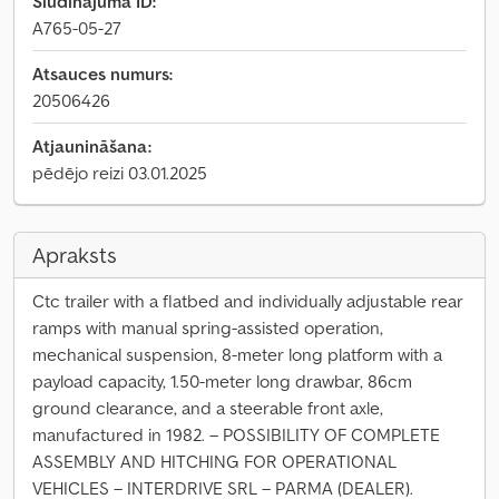
Sludinājuma ID:
A765-05-27
Atsauces numurs:
20506426
Atjaunināšana:
pēdējo reizi 03.01.2025
Apraksts
Ctc trailer with a flatbed and individually adjustable rear
ramps with manual spring-assisted operation,
mechanical suspension, 8-meter long platform with a
payload capacity, 1.50-meter long drawbar, 86cm
ground clearance, and a steerable front axle,
manufactured in 1982. – POSSIBILITY OF COMPLETE
ASSEMBLY AND HITCHING FOR OPERATIONAL
VEHICLES – INTERDRIVE SRL – PARMA (DEALER).