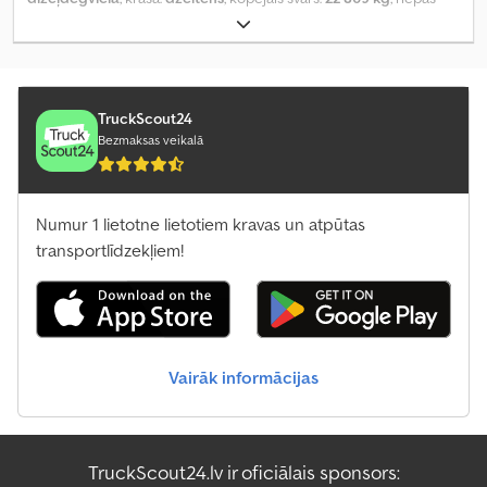
izmērs:
11.00-20
, Ražošanas gads:
2011
, darbības stundas:
4 943 h
,
iekārtas/transportlīdzekļa numurs:
1542067
, Aprīkojums:
UVV
drošības pārbaude, gaisa kondicionēšana, hidrauliska āmurs,
kabīne, pilnpiedziņa, regulējams strēle, satvērēja hidraulika
,
TruckScout24
Bezmaksas veikalā
Numur 1 lietotne lietotiem kravas un atpūtas
transportlīdzekļiem!
Vairāk informācijas
TruckScout24.lv ir oficiālais sponsors: