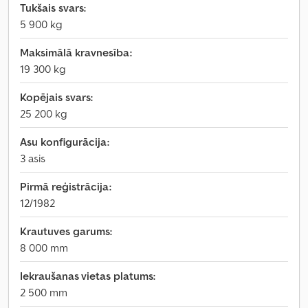
Tukšais svars:
5 900 kg
Maksimālā kravnesība:
19 300 kg
Kopējais svars:
25 200 kg
Asu konfigurācija:
3 asis
Pirmā reģistrācija:
12/1982
Krautuves garums:
8 000 mm
Iekraušanas vietas platums:
2 500 mm