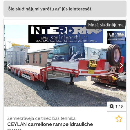
Šie sludinājumi varētu arī jūs ieinteresēt.
Mazā sludinājuma
1
/
8
Zemiekrāvēja celtniecības tehnika
CEYLAN carrellone rampe idrauliche