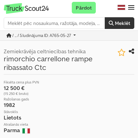
Pārdot
Meklēt
/ ... / Sludinājuma ID: A765-05-27
Zemiekrāvēja celtniecības tehnika
rimorchio carrellone rampe
ribassato Ctc
Fiksēta cena plus PVN
12 500 €
(15 250 € bruto)
Ražošanas gads
1982
Stāvoklis
Lietots
Atrašanās vieta
Parma