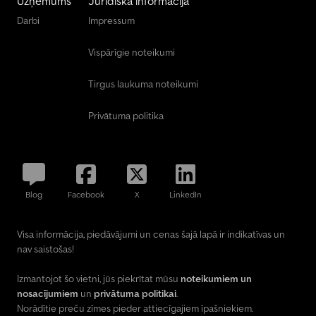
Uzņēmums
Juridiskā informācija
Darbi
Impressum
Vispārīgie noteikumi
Tirgus laukuma noteikumi
Privātuma politika
Blog
Facebook
X
LinkedIn
Visa informācija, piedāvājumi un cenas šajā lapā ir indikatīvas un
nav saistošas!
Izmantojot šo vietni, jūs piekrītat mūsu
noteikumiem un
nosacījumiem
un
privātuma politikai
.
Norādītie preču zīmes pieder attiecīgajiem īpašniekiem.