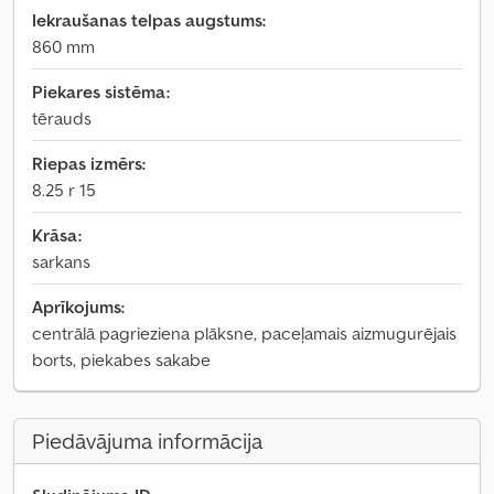
Iekraušanas telpas augstums:
860 mm
Piekares sistēma:
tērauds
Riepas izmērs:
8.25 r 15
Krāsa:
sarkans
Aprīkojums:
centrālā pagrieziena plāksne, paceļamais aizmugurējais
borts, piekabes sakabe
Piedāvājuma informācija