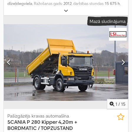
dīzeļdegviela
, Ražošanas gads:
2012
, darbības stundas:
15 675 h
,
Mazā sludinājuma
1
/
15
Pašizgāzējs kravas automašīna
SCANIA
P 280 Kipper 4,20m +
BORDMATIC / TOPZUSTAND