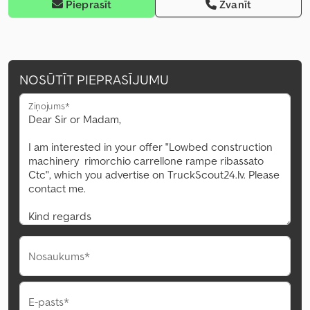
Pieprasīt
Zvanīt
NOSŪTĪT PIEPRASĪJUMU
Ziņojums*
Nosaukums*
E-pasts*