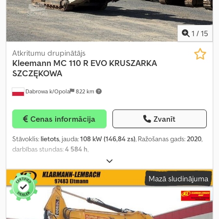
1
/
15
Atkritumu drupinātājs
Kleemann
MC 110 R EVO KRUSZARKA
SZCZĘKOWA
Dabrowa k/Opola
822 km
Cenas informācija
Zvanīt
Stāvoklis:
lietots
, jauda:
108 kW (146,84 zs)
, Ražošanas gads:
2020
,
darbības stundas:
4 584 h
,
Mazā sludinājuma