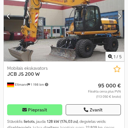
1
/
5
Mobilais ekskavators
JCB
JS 200 W
95 000 €
Eltmann
1 198 km
Fiksēta cena plus PVN
(113 050 € bruto)
Pieprasīt
Zvanīt
Stāvoklis:
lietots
, jauda:
128 kW (174,03 zs)
, degvielas veids:
dīzeļdegviela
, krāsa:
dzeltens
, kopējais svars:
22 809 kg
, riepas