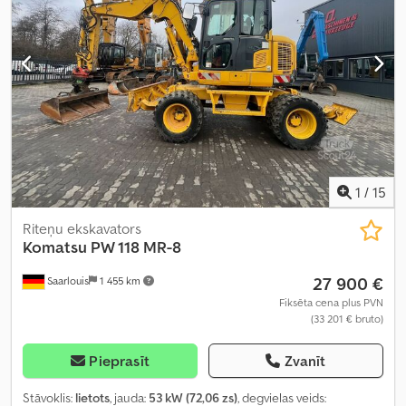
1
/
15
Riteņu ekskavators
Komatsu
PW 118 MR-8
27 900 €
Saarlouis
1 455 km
Fiksēta cena plus PVN
(33 201 € bruto)
Pieprasīt
Zvanīt
Stāvoklis:
lietots
, jauda:
53 kW (72,06 zs)
, degvielas veids: