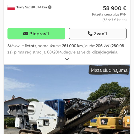
58 900 €
Nowy Sacz
844 km
Fiksēta cena plus PVN
(72 447 € bruto)
Pieprasīt
Zvanīt
Stāvoklis:
lietots
, nobraukums:
261 000 km
, jauda:
206 kW (280,08
zs)
, pirmā reģistrācija:
08/2014
, degvielas veids:
dīzeļdegviela
,
kopējais svars:
19 000 kg
, asu konfigurācija:
2 asis
, krāsa:
dzeltens
,
pārnesuma veids:
automātisks
, krautuves garums:
4 200 mm
,
Mazā sludinājuma
iekraušanas vietas platums:
2 350 mm
, iekraušanas telpas
augstums:
600 mm
, Ražošanas gads:
2014
, Aprīkojums:
ABS, gaisa
kondicionēšana
,