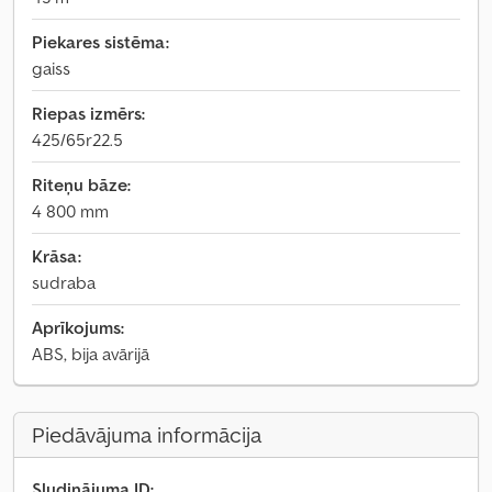
Piekares sistēma:
gaiss
Riepas izmērs:
425/65r22.5
Riteņu bāze:
4 800 mm
Krāsa:
sudraba
Aprīkojums:
ABS, bija avārijā
Piedāvājuma informācija
Sludinājuma ID: