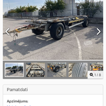
1
/
8
Pamatdati
Apzīmējums: