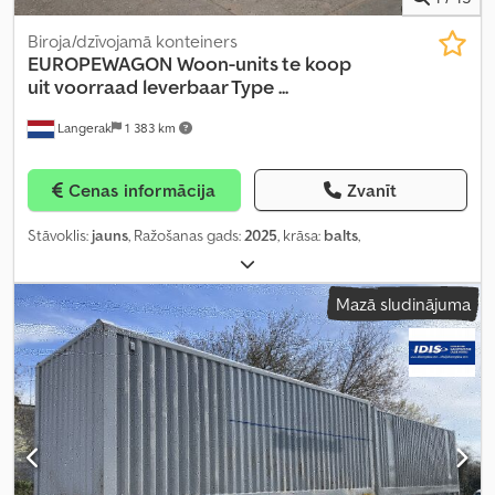
Biroja/dzīvojamā konteiners
EUROPEWAGON
Woon-units te koop
uit voorraad leverbaar Type ...
Langerak
1 383 km
Cenas informācija
Zvanīt
Stāvoklis:
jauns
, Ražošanas gads:
2025
, krāsa:
balts
,
Mazā sludinājuma