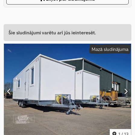
Šie sludinājumi varētu arī jūs ieinteresēt.
Mazā sludinājuma
1
/
13