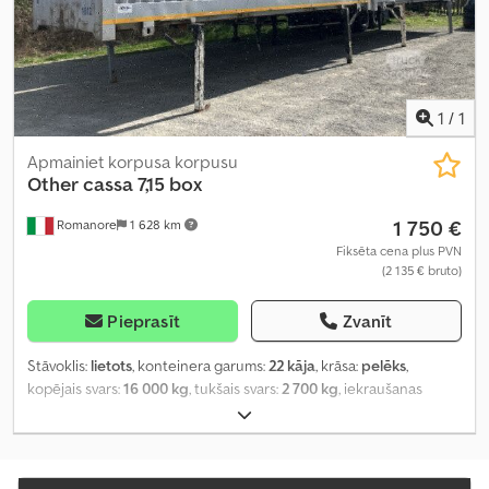
1
/
1
Apmainiet korpusa korpusu
Other
cassa 7,15 box
1 750 €
Romanore
1 628 km
Fiksēta cena plus PVN
(2 135 € bruto)
Pieprasīt
Zvanīt
Stāvoklis:
lietots
, konteinera garums:
22 kāja
, krāsa:
pelēks
,
kopējais svars:
16 000 kg
, tukšais svars:
2 700 kg
, iekraušanas
telpas tilpums:
42 m³
, iekraušanas vietas platums:
2 430 mm
,
krautuves garums:
7 000 mm
, iekraušanas telpas augstums:
2 460
mm
,