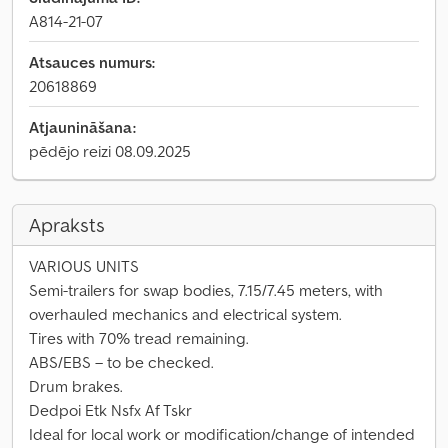
A814-21-07
Atsauces numurs:
20618869
Atjaunināšana:
pēdējo reizi 08.09.2025
Apraksts
VARIOUS UNITS
Semi-trailers for swap bodies, 7.15/7.45 meters, with
overhauled mechanics and electrical system.
Tires with 70% tread remaining.
ABS/EBS – to be checked.
Drum brakes.
Dedpoi Etk Nsfx Af Tskr
Ideal for local work or modification/change of intended