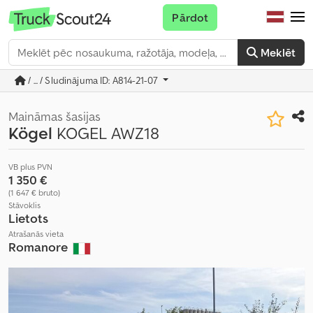
Pārdot
Meklēt
/ ... / Sludinājuma ID: A814-21-07
Maināmas šasijas
Kögel
KOGEL AWZ18
VB plus PVN
1 350 €
(1 647 € bruto)
Stāvoklis
Lietots
Atrašanās vieta
Romanore