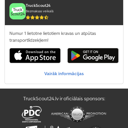
TruckScout24
Bezmaksas veikalā
Numur 1 lietotne lietotiem kravas un atpūtas
transportlīdzekļiem!
Vairāk informācijas
TruckScout24.lv ir oficiālais sponsors: