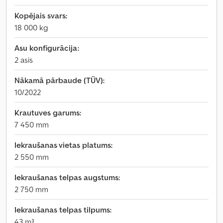
Kopējais svars:
18 000 kg
Asu konfigurācija:
2 asis
Nākamā pārbaude (TÜV):
10/2022
Krautuves garums:
7 450 mm
Iekraušanas vietas platums:
2 550 mm
Iekraušanas telpas augstums:
2 750 mm
Iekraušanas telpas tilpums:
43 m³