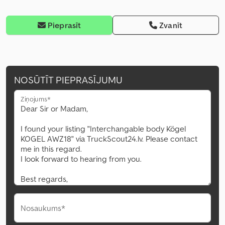
Pieprasīt
Zvanīt
NOSŪTĪT PIEPRASĪJUMU
Ziņojums*
Nosaukums*