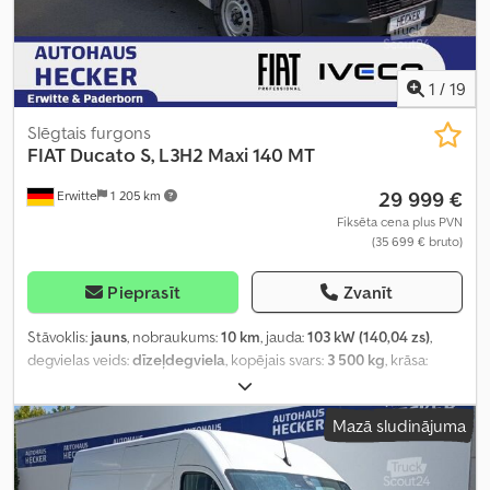
1
/
19
Slēgtais furgons
FIAT
Ducato S, L3H2 Maxi 140 MT
29 999 €
Erwitte
1 205 km
Fiksēta cena plus PVN
(35 699 € bruto)
Pieprasīt
Zvanīt
Stāvoklis:
jauns
, nobraukums:
10 km
, jauda:
103 kW (140,04 zs)
,
degvielas veids:
dīzeļdegviela
, kopējais svars:
3 500 kg
, krāsa:
balts
, pārnesuma veids:
mehānisks
, sēdvietu skaits:
3
, kopējais
garums:
5 998 mm
, kopējais platums:
2 050 mm
, kopējais
Mazā sludinājuma
augstums:
2 534 mm
, iekraušanas telpas tilpums:
13 m³
, krautuves
garums:
3 705 mm
, iekraušanas vietas platums:
1 870 mm
,
iekraušanas telpas augstums:
1 932 mm
, Aprīkojums:
ABS,