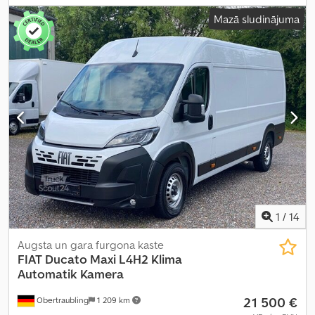
3 500 kg
, tukšais svars:
2 255 kg
, maksimālā kravnesība:
1 245 kg
,
Mazā sludinājuma
pirmā reģistrācija:
11/2024
, nākamā pārbaude (TÜV):
05/2028
,
krautuves garums:
4 070 mm
, iekraušanas vietas platums:
1 870
mm
, iekraušanas telpas augstums:
1 932 mm
, emisijas klase:
Euro
6
, krāsa:
balts
, sēdvietu skaits:
3
, iepriekšējo īpašnieku skaits:
1
,
Ražošanas gads:
2024
, Aprīkojums:
ABS, automobiļa reģistrācija,
borta dators, bīdāmās durvis, centrālā atslēga, elektroniskā
stabilitātes programma (ESP), gaisa kondicionēšana, gaisa
spilvens, imobilaizersistēma, kravas automašīnas reģistrācija,
kruīza kontrole, kvēpu filtrs, lietota transportlīdzekļa garantija,
navigācijas sistēma, papildu priekšējie lukturi, stāvvietas
sensori, stūres pastiprinātājs, vissezonu riepas
,
1
/
14
Augsta un gara furgona kaste
FIAT
Ducato Maxi L4H2 Klima
Automatik Kamera
21 500 €
Obertraubling
1 209 km