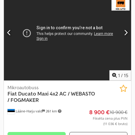
1
/
15
Mikroautobuss
Fiat
Ducato Maxi 4x2 AC / WEBASTO
/ FOGMAKER
8 900 €
Lääne-Harju vald
261 km
10 900 €
Fiksēta cena plus PVN
(11 036 € bruto)