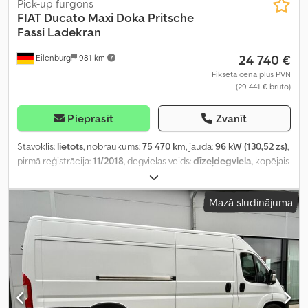
Pick-up furgons
FIAT
Ducato Maxi Doka Pritsche
Fassi Ladekran
24 740 €
Eilenburg
981 km
Fiksēta cena plus PVN
(29 441 € bruto)
Pieprasīt
Zvanīt
Stāvoklis:
lietots
, nobraukums:
75 470 km
, jauda:
96 kW (130,52 zs)
,
pirmā reģistrācija:
11/2018
, degvielas veids:
dīzeļdegviela
, kopējais
svars:
3 500 kg
, krāsa:
balts
, pārnesuma veids:
mehānisks
, emisijas
klase:
Euro 6
, sēdvietu skaits:
7
, Aprīkojums:
ABS, celtnis, centrālā
Mazā sludinājuma
atslēga, elektroniskā stabilitātes programma (ESP), gaisa
kondicionēšana, kvēpu filtrs
,