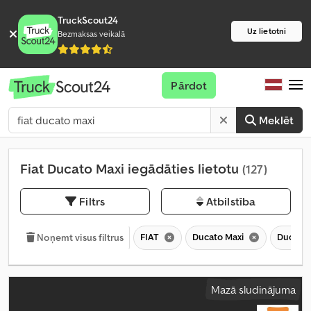
TruckScout24
Uz lietotni
Bezmaksas veikalā
Pārdot
Meklēt
Fiat Ducato Maxi iegādāties lietotu
(127)
Filtrs
Atbilstība
FIAT
Ducato Maxi
Ducato
Noņemt visus filtrus
Mazā sludinājuma