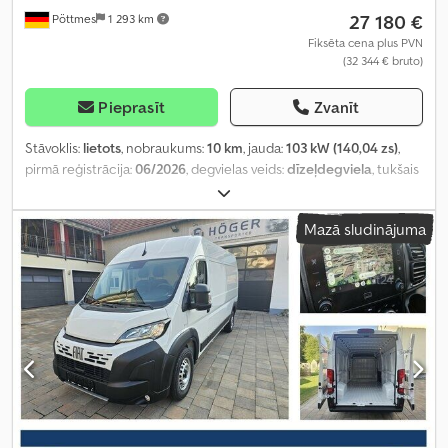
27 180 €
Pöttmes
1 293 km
Fiksēta cena plus PVN
(32 344 € bruto)
Pieprasīt
Zvanīt
Stāvoklis:
lietots
, nobraukums:
10 km
, jauda:
103 kW (140,04 zs)
,
pirmā reģistrācija:
06/2026
, degvielas veids:
dīzeļdegviela
, tukšais
svars:
2 212 kg
, maksimālā kravnesība:
1 288 kg
, kopējais svars:
3 500 kg
, riepas izmērs:
215/75R16C
, asu konfigurācija:
4x2
, riteņu
Mazā sludinājuma
bāze:
4 035 mm
, nākamā pārbaude (TÜV):
06/2028
, CO₂ izmeši:
166
g/km
, degvielas patēriņš (pilsētas režīms):
7,7 l/100 km
, degvielas
patēriņš (ārpus pilsētas):
5,9 l/100 km
, degvielas patēriņš
(kombinētais):
6,6 l/100 km
, krāsa:
balts
, pārnesuma veids:
mehānisks
, piekares sistēma:
tērauds
, sēdvietu skaits:
3
, kopējais
garums:
5 998 mm
, iekraušanas telpas tilpums:
13 m³
, krautuves
garums:
3 705 mm
, iekraušanas vietas platums:
1 870 mm
,
iekraušanas telpas augstums:
1 932 mm
, Ražošanas gads:
2026
,
priekšējās riepas izmērs:
215/75R16C
, aizmugurējās riepas izmērs:
215/75R16C
, Aprīkojums:
ABS, borta dators, centrālā atslēga,
elektroniskā stabilitātes programma (ESP), gaisa