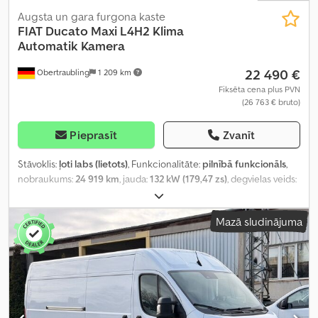
Augsta un gara furgona kaste
FIAT
Ducato Maxi L4H2 Klima
Automatik Kamera
22 490 €
Obertraubling
1 209 km
Fiksēta cena plus PVN
(26 763 € bruto)
Pieprasīt
Zvanīt
Stāvoklis:
ļoti labs (lietots)
, Funkcionalitāte:
pilnībā funkcionāls
,
nobraukums:
24 919 km
, jauda:
132 kW (179,47 zs)
, degvielas veids:
dīzeļdegviela
, pārnesuma veids:
automātisks
, kopējais svars:
3 500 kg
, tukšais svars:
2 255 kg
, maksimālā kravnesība:
1 245 kg
,
Mazā sludinājuma
pirmā reģistrācija:
11/2024
, nākamā pārbaude (TÜV):
05/2028
,
krautuves garums:
4 070 mm
, iekraušanas vietas platums:
1 870
mm
, iekraušanas telpas augstums:
1 932 mm
, emisijas klase:
Euro
6
, krāsa:
balts
, sēdvietu skaits:
3
, iepriekšējo īpašnieku skaits:
1
,
Ražošanas gads:
2024
, Aprīkojums:
ABS, automobiļa reģistrācija,
borta dators, bīdāmās durvis, centrālā atslēga, elektroniskā
stabilitātes programma (ESP), gaisa kondicionēšana, gaisa