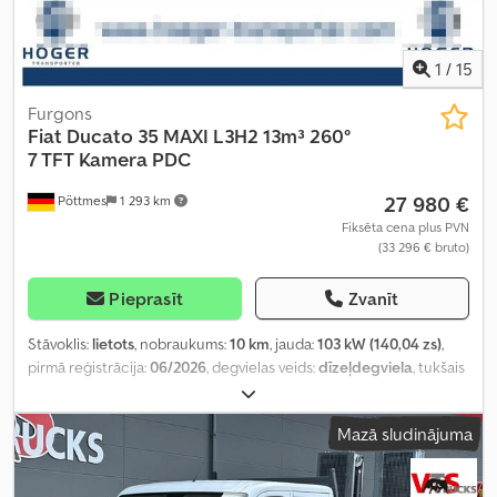
kondicionēšana, gaisa spilvens, imobilaizersistēma, kabīne,
kruīza kontrole, kvēpu filtrs, lietota transportlīdzekļa garantija,
miglas lukturi, navigācijas sistēma, vilces kontroles sistēma,
1
/
15
zems līmenis troksnis
,
Furgons
Fiat
Ducato 35 MAXI L3H2 13m³ 260°
7 TFT Kamera PDC
27 980 €
Pöttmes
1 293 km
Fiksēta cena plus PVN
(33 296 € bruto)
Pieprasīt
Zvanīt
Stāvoklis:
lietots
, nobraukums:
10 km
, jauda:
103 kW (140,04 zs)
,
pirmā reģistrācija:
06/2026
, degvielas veids:
dīzeļdegviela
, tukšais
svars:
2 212 kg
, maksimālā kravnesība:
1 288 kg
, kopējais svars:
3 500 kg
, riepas izmērs:
215/75R16C
, asu konfigurācija:
4x2
, riteņu
Mazā sludinājuma
bāze:
4 035 mm
, nākamā pārbaude (TÜV):
06/2028
, CO₂ izmeši:
166
g/km
, degvielas patēriņš (pilsētas režīms):
7,7 l/100 km
, degvielas
patēriņš (ārpus pilsētas):
5,9 l/100 km
, degvielas patēriņš