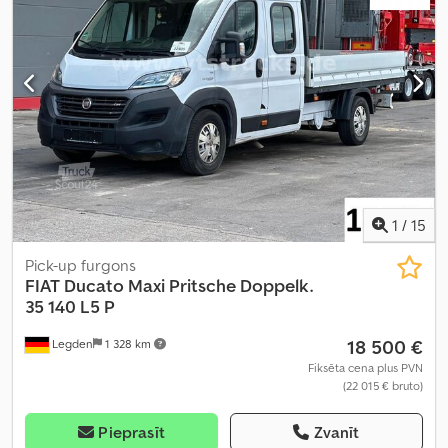
(kombinētais):
6,6 l/100 km
, krāsa:
balts
, pārnesuma veids:
mehānisks
, piekares sistēma:
tērauds
, sēdvietu skaits:
3
, kopējais
garums:
5 998 mm
, iekraušanas telpas tilpums:
13 m³
, krautuves
garums:
3 705 mm
, iekraušanas vietas platums:
1 870 mm
,
iekraušanas telpas augstums:
1 932 mm
, Ražošanas gads:
2026
,
priekšējās riepas izmērs:
215/75R16C
, aizmugurējās riepas izmērs:
215/75R16C
, Aprīkojums:
ABS, borta dators, centrālā atslēga,
elektroniskā stabilitātes programma (ESP), gaisa
kondicionēšana, gaisa spilvens, imobilaizersistēma, kabīne,
kruīza kontrole, kvēpu filtrs, lietota transportlīdzekļa garantija,
miglas lukturi, navigācijas sistēma, piekabes sakabe, vilces
1
/
15
kontroles sistēma, zems līmenis troksnis
,
Pick-up furgons
FIAT
Ducato Maxi Pritsche Doppelk.
35 140 L5 P
18 500 €
Legden
1 328 km
Fiksēta cena plus PVN
(22 015 € bruto)
Pieprasīt
Zvanīt