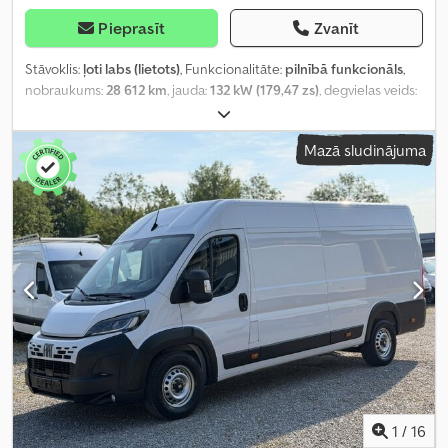
Pieprasīt
Zvanīt
Stāvoklis:
ļoti labs (lietots)
, Funkcionalitāte:
pilnībā funkcionāls
,
nobraukums:
28 612 km
, jauda:
132 kW (179,47 zs)
, degvielas veids:
dīzeļdegviela
, pārnesuma veids:
automātisks
, kopējais svars:
3 500 kg
, tukšais svars:
2 255 kg
, maksimālā kravnesība:
1 245 kg
,
Mazā sludinājuma
pirmā reģistrācija:
11/2024
, nākamā pārbaude (TÜV):
05/2028
,
krautuves garums:
4 070 mm
, iekraušanas vietas platums:
1 870
mm
, iekraušanas telpas augstums:
1 932 mm
, emisijas klase:
Euro
6
, krāsa:
balts
, sēdvietu skaits:
3
, iepriekšējo īpašnieku skaits:
1
,
Ražošanas gads:
2024
, Aprīkojums:
ABS, automobiļa reģistrācija,
borta dators, bīdāmās durvis, centrālā atslēga, elektroniskā
stabilitātes programma (ESP), gaisa kondicionēšana, gaisa
spilvens, imobilaizersistēma, kravas automašīnas reģistrācija,
kruīza kontrole, kvēpu filtrs, lietota transportlīdzekļa garantija,
miglas lukturi, navigācijas sistēma, papildu priekšējie lukturi,
stāvvietas sensori, stūres pastiprinātājs, vissezonu riepas
,
1
/
16