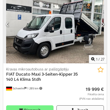
1
/
27
Kravas mikroautobuss ar pašizgāzēju
FIAT
Ducato Maxi 3-Seiten-Kipper 35
140 L4 Klima Stdh
19 999 €
Schwelm
1 285 km
Fiksēta cena
(PVN nav atdalāms)
Pieprasīt
Zvanīt