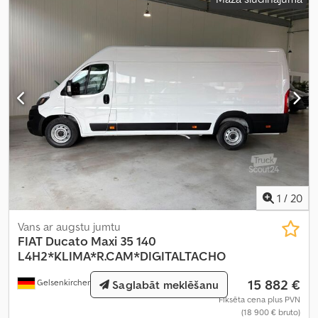
1
/
20
Vans ar augstu jumtu
FIAT
Ducato Maxi 35 140
L4H2*KLIMA*R.CAM*DIGITALTACHO
15 882 €
Gelsenkirchen
1 283 km
Saglabāt meklēšanu
Fiksēta cena plus PVN
(18 900 € bruto)