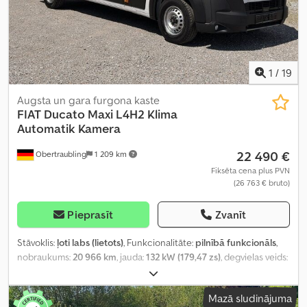
1
/
19
Augsta un gara furgona kaste
FIAT
Ducato Maxi L4H2 Klima
Automatik Kamera
22 490 €
Obertraubling
1 209 km
Fiksēta cena plus PVN
(26 763 € bruto)
Pieprasīt
Zvanīt
Stāvoklis:
ļoti labs (lietots)
, Funkcionalitāte:
pilnībā funkcionāls
,
nobraukums:
20 966 km
, jauda:
132 kW (179,47 zs)
, degvielas veids:
dīzeļdegviela
, pārnesuma veids:
automātisks
, kopējais svars:
3 500 kg
, tukšais svars:
2 255 kg
, maksimālā kravnesība:
1 245 kg
,
Mazā sludinājuma
pirmā reģistrācija:
11/2024
, nākamā pārbaude (TÜV):
05/2028
,