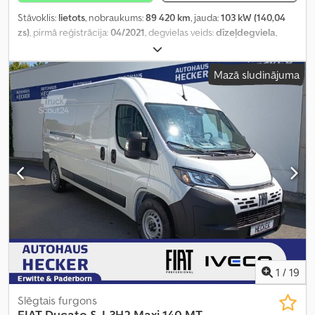
Stāvoklis:
lietots
, nobraukums:
89 420 km
, jauda:
103 kW (140,04
zs)
, pirmā reģistrācija:
04/2021
, degvielas veids:
dīzeļdegviela
,
kopējais svars:
3 500 kg
, nākamā pārbaude (TÜV):
06/2027
, krāsa:
balts
, pārnesuma veids:
mehānisks
, emisijas klase:
Euro 6
, sēdvietu
Mazā sludinājuma
skaits:
7
, kopējais garums:
6 678 mm
, kopējais platums:
2 100 mm
,
kopējais augstums:
2 376 mm
, krautuves garums:
3 343 mm
,
iekraušanas vietas platums:
2 028 mm
, iekraušanas telpas
augstums:
39 mm
, Aprīkojums:
ABS, centrālā atslēga,
elektroniskā stabilitātes programma (ESP), gaisa
kondicionēšana, kvēpu filtrs
,
1
/
19
Slēgtais furgons
FIAT
Ducato S, L3H2 Maxi 140 MT