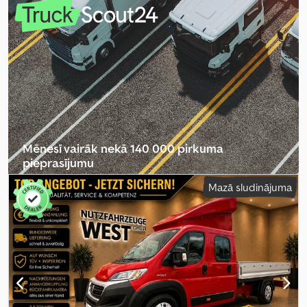
mm
, kopējais platums:
2 050 mm
, kopējais augstums:
2 522 mm
,
Ražošanas gads:
2022
, Aprīkojums:
ABS, centrālā atslēga,
elektroniskā stabilitātes programma (ESP), gaisa
kondicionēšana, kvēpu filtrs, navigācijas sistēma
,
Mēnesī vairāk nekā 140 000 pirkuma
pieprasījumu
Mazā sludinājuma
Izvēlēties tirgotāja paketi