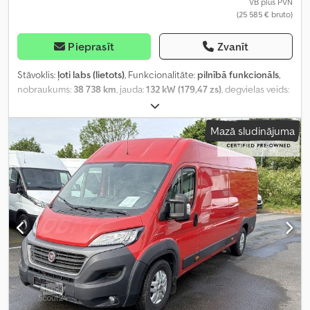
VB plus PVN
(25 585 € bruto)
Pieprasīt
Zvanīt
Stāvoklis:
ļoti labs (lietots)
, Funkcionalitāte:
pilnībā funkcionāls
,
nobraukums:
38 738 km
, jauda:
132 kW (179,47 zs)
, degvielas veids:
dīzeļdegviela
, pārnesuma veids:
automātisks
, kopējais svars:
3 500 kg
, tukšais svars:
2 255 kg
, maksimālā kravnesība:
1 245 kg
,
Mazā sludinājuma
pirmā reģistrācija:
11/2024
, nākamā pārbaude (TÜV):
07/2028
,
krautuves garums:
4 070 mm
, iekraušanas vietas platums:
1 870
mm
, iekraušanas telpas augstums:
1 932 mm
, emisijas klase:
Euro
6
, krāsa:
balts
, sēdvietu skaits:
3
, iepriekšējo īpašnieku skaits:
1
,
Ražošanas gads:
2024
, Aprīkojums:
ABS, automobiļa reģistrācija,
borta dators, bīdāmās durvis, centrālā atslēga, elektroniskā
stabilitātes programma (ESP), gaisa kondicionēšana, gaisa
spilvens, imobilaizersistēma, kravas automašīnas reģistrācija,
kruīza kontrole, kvēpu filtrs, lietota transportlīdzekļa garantija,
miglas lukturi, navigācijas sistēma, papildu priekšējie lukturi,
stāvvietas sensori, stūres pastiprinātājs, vissezonu riepas
,