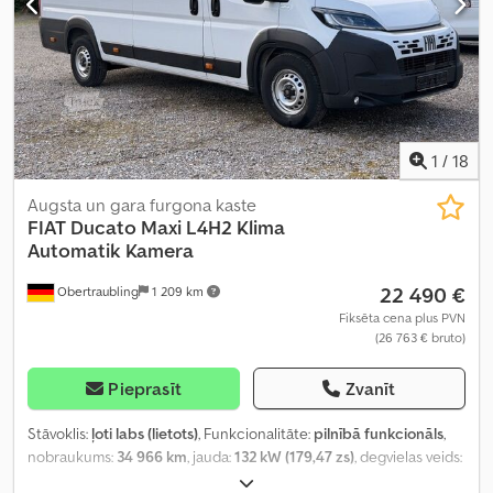
spilvens, imobilaizersistēma, kravas automašīnas reģistrācija,
kruīza kontrole, kvēpu filtrs, lietota transportlīdzekļa garantija,
miglas lukturi, navigācijas sistēma, papildu priekšējie lukturi,
stāvvietas sensori, stūres pastiprinātājs, vissezonu riepas
,
1
/
18
Augsta un gara furgona kaste
FIAT
Ducato Maxi L4H2 Klima
Automatik Kamera
22 490 €
Obertraubling
1 209 km
Fiksēta cena plus PVN
(26 763 € bruto)
Pieprasīt
Zvanīt
Stāvoklis:
ļoti labs (lietots)
, Funkcionalitāte:
pilnībā funkcionāls
,
nobraukums:
34 966 km
, jauda:
132 kW (179,47 zs)
, degvielas veids:
dīzeļdegviela
, pārnesuma veids:
automātisks
, kopējais svars: