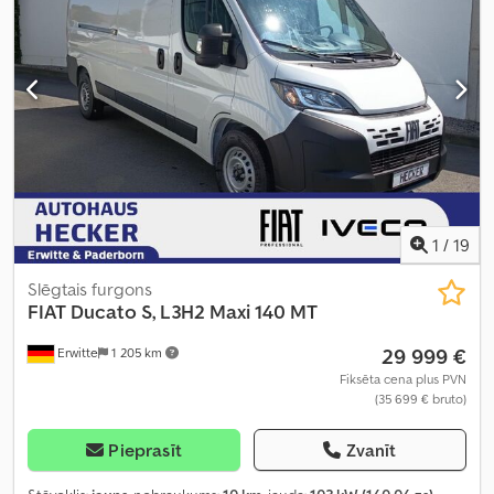
centrālā atslēga, elektroniskā stabilitātes programma (ESP),
gaisa kondicionēšana, kvēpu filtrs, navigācijas sistēma
,
1
/
19
Slēgtais furgons
FIAT
Ducato S, L3H2 Maxi 140 MT
29 999 €
Erwitte
1 205 km
Fiksēta cena plus PVN
(35 699 € bruto)
Pieprasīt
Zvanīt