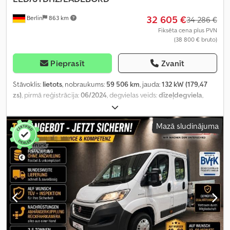
32 605 €
Berlin
863 km
34 286 €
Fiksēta cena plus PVN
(38 800 € bruto)
Pieprasīt
Zvanīt
Stāvoklis:
lietots
, nobraukums:
59 506 km
, jauda:
132 kW (179,47
zs)
, pirmā reģistrācija:
06/2024
, degvielas veids:
dīzeļdegviela
,
degviela:
dīzeļdegviela
, krāsa:
balts
, vadītāja kabīne:
cits
,
pārnesuma veids:
automātisks
, emisijas klase:
nav
, piekares
Mazā sludinājuma
sistēma:
cits
, sēdvietu skaits:
3
, Aprīkojums:
ABS, borta dators,
centrālā atslēga, elektroniskā stabilitātes programma (ESP),
gaisa kondicionēšana, gaisa spilvens, imobilaizersistēma, kruīza
kontrole, kvēpu filtrs, navigācijas sistēma, paceļamais
aizmugurējais borts, stāvvietas sildītājs, vilces kontroles sistēma
,