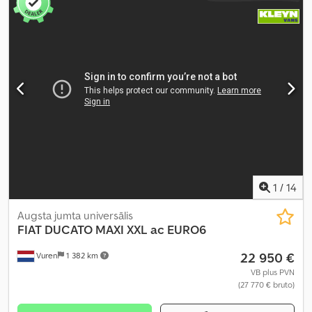
1
/
14
Augsta jumta universālis
FIAT
DUCATO MAXI XXL ac EURO6
22 950 €
Vuren
1 382 km
VB plus PVN
(27 770 € bruto)