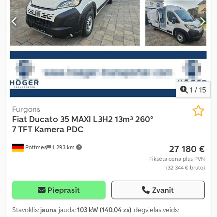
Aprīkojums:
ABS, gaisa kondicionēšana, kruīza kontrole,
navigācijas sistēma, piekabes sakabe, vilces kontroles sistēma
,
1
/
15
Furgons
Fiat
Ducato 35 MAXI L3H2 13m³ 260°
7 TFT Kamera PDC
27 180 €
Pöttmes
1 293 km
Fiksēta cena plus PVN
(32 344 € bruto)
Pieprasīt
Zvanīt
Stāvoklis:
jauns
, jauda:
103 kW (140,04 zs)
, degvielas veids: