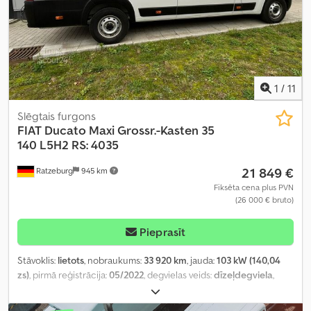
1
/
11
Slēgtais furgons
FIAT
Ducato Maxi Grossr.-Kasten 35
140 L5H2 RS: 4035
21 849 €
Ratzeburg
945 km
Fiksēta cena plus PVN
(26 000 € bruto)
Pieprasīt
Stāvoklis:
lietots
, nobraukums:
33 920 km
, jauda:
103 kW (140,04
zs)
, pirmā reģistrācija:
05/2022
, degvielas veids:
dīzeļdegviela
,
kopējais svars:
3 500 kg
, krāsa:
balts
, pārnesuma veids:
mehānisks
,
emisijas klase:
Euro 6
, sēdvietu skaits:
3
, kopējais garums:
6 363