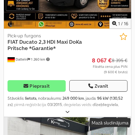
1
/
16
Pick-up furgons
FIAT
Ducato 2,3 HDI Maxi DoKa
Pritsche *Garantie*
8 067 €
Datteln
1 260 km
8 395 €
Fiksēta cena plus PVN
(9 600 € bruto)
Pieprasīt
Zvanīt
Stāvoklis:
lietots
, nobraukums:
249 000 km
, jauda:
96 kW (130,52
zs)
, pirmā reģistrācija:
03/2015
, degvielas veids:
dīzeļdegviela
,
kopējais svars:
3 500 kg
, krāsa:
balts
, pārnesuma veids:
mehānisks
,
emisijas klase:
Euro 5
, sēdvietu skaits:
7
, kopējais garums:
6 300
Mazā sludinājuma
mm
, krautuves garums:
2 700 mm
, Aprīkojums:
ABS, centrālā
atslēga, kvēpu filtrs
,