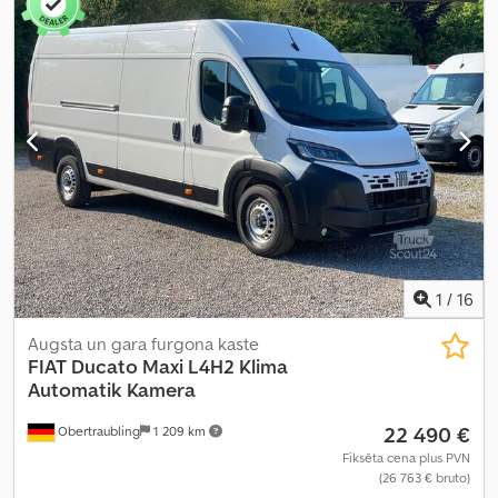
krautuves garums:
4 070 mm
, iekraušanas vietas platums:
1 870
mm
, iekraušanas telpas augstums:
1 932 mm
, emisijas klase:
Euro
6
, krāsa:
balts
, sēdvietu skaits:
3
, iepriekšējo īpašnieku skaits:
1
,
Ražošanas gads:
2024
, Aprīkojums:
ABS, automobiļa reģistrācija,
borta dators, bīdāmās durvis, centrālā atslēga, elektroniskā
stabilitātes programma (ESP), gaisa kondicionēšana, gaisa
spilvens, imobilaizersistēma, kravas automašīnas reģistrācija,
kruīza kontrole, kvēpu filtrs, lietota transportlīdzekļa garantija,
miglas lukturi, navigācijas sistēma, papildu priekšējie lukturi,
stāvvietas sensori, stūres pastiprinātājs, vissezonu riepas
,
1
/
16
Augsta un gara furgona kaste
FIAT
Ducato Maxi L4H2 Klima
Automatik Kamera
22 490 €
Obertraubling
1 209 km
Fiksēta cena plus PVN
(26 763 € bruto)