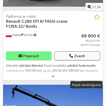
1
/
24
Platforma ar celtni
Renault
C280 DTI 8/ FASSI crane
F135A.22/ 8units
69 900 €
Kraków
813 km
VB plus PVN
(85 977 € bruto)
Pieprasīt
Zvanīt
Stāvoklis:
ļoti labs (lietots)
, Funkcionalitāte:
pilnībā funkcionāls
,
nobraukums:
160 000 km
, jauda:
205,94 kW (280,00 zs)
, degvielas
veids:
dīzeļdegviela
, tukšais svars:
10 970 kg
, maksimālā
kravnesība:
8 030 kg
, kopējais svars:
19 000 kg
, asu konfigurācija:
Mazā sludinājuma
4x2
, riteņu bāze:
5 250 mm
, krāsa:
balts
, vadītāja kabīne:
dienas
kabīne
, pārnesuma veids:
automātisks
, emisijas klase:
Euro 6
,
krautuves garums:
6 200 mm
, iekraušanas vietas platums:
2 460
mm
, iekraušanas telpas augstums:
600 mm
, Ražošanas gads:
2021
,
Aprīkojums:
AdBlue, Tahogrāfs, celtnis, gaisa kondicionēšana,