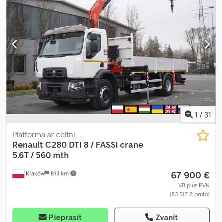
mm
, iekraušanas telpas augstums:
780 mm
, Ražošanas gads:
2017
,
Aprīkojums:
AdBlue, Tahogrāfs, celtnis, diferenciāļa bloķētājs,
gaisa kondicionēšana, kruīza kontrole
,
1
/
31
Platforma ar celtni
Renault
C280 DTI 8 / FASSI crane
5.6T / 560 mth
67 900 €
Kraków
813 km
VB plus PVN
(83 517 € bruto)
Pieprasīt
Zvanīt