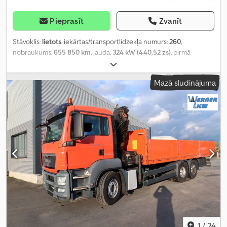
Pieprasīt
Zvanīt
Stāvoklis:
lietots
, iekārtas/transportlīdzekļa numurs:
260
,
nobraukums:
655 850 km
, jauda:
324 kW (440,52 zs)
, pirmā
reģistrācija:
05/2012
, degvielas veids:
dīzeļdegviela
, tukšais svars:
14 500 kg
, maksimālā kravnesība:
13 500 kg
, kopējais svars:
28 000
Mazā sludinājuma
kg
, riepas izmērs:
315/80 R 22,5
, asu konfigurācija:
6x2
, riteņu bāze:
4 800 mm
, bremzes:
intarders
, krāsa:
dzeltens
, vadītāja kabīne:
gulēšanas kabīne
, pārnesuma veids:
automātisks
, emisijas klase:
Euro 5
, piekares sistēma:
tērauds-gaiss
, iekraušanas telpas
tilpums:
16 m³
, krautuves garums:
6 600 mm
, iekraušanas vietas
platums:
2 490 mm
, iekraušanas telpas augstums:
1 000 mm
,
Aprīkojums:
ABS, celtnis, diferenciāļa bloķētājs, gaisa
kondicionēšana, hidraulika, kruīza kontrole, papildu priekšējie
lukturi, piekabes sakabe, stāvvietas sildītājs, vilces kontroles
sistēma, zems līmenis troksnis
,
1
/
24