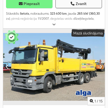
Pieprasīt
Zvanīt
Stāvoklis:
lietots
, nobraukums:
323 400 km
, jauda:
265 kW (360,30
zs)
, pirmā reģistrācija:
11/2007
, degvielas veids:
dīzeļdegviela
,
kopējais svars:
18 000 kg
, asu konfigurācija:
2 asis
, bremzes:
retardētājs
, krāsa:
balts
, pārnesuma veids:
mehānisks
, emisijas
Mazā sludinājuma
klase:
Euro 4
, kopējais garums:
8 700 mm
, kopējais platums:
2 550
mm
, kopējais augstums:
3 500 mm
, iekraušanas telpas tilpums:
9
m³
, krautuves garums:
6 200 mm
, iekraušanas vietas platums:
2 480 mm
, iekraušanas telpas augstums:
600 mm
, Aprīkojums:
ABS, gaisa kondicionēšana
,
1
/
15