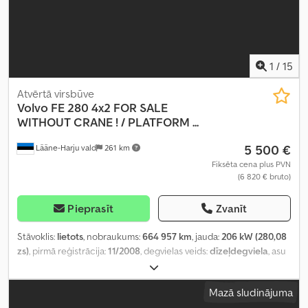
1
/
15
Atvērtā virsbūve
Volvo
FE 280 4x2 FOR SALE
WITHOUT CRANE ! / PLATFORM ...
5 500 €
Lääne-Harju vald
261 km
Fiksēta cena plus PVN
(6 820 € bruto)
Pieprasīt
Zvanīt
Stāvoklis:
lietots
, nobraukums:
664 957 km
, jauda:
206 kW (280,08
zs)
, pirmā reģistrācija:
11/2008
, degvielas veids:
dīzeļdegviela
, asu
konfigurācija:
4x2
, riteņu bāze:
5 800 mm
, degviela:
dīzeļdegviela
,
krāsa:
melns
, pārnesuma veids:
automātisks
, emisijas klase:
Euro 5
,
Mazā sludinājuma
piekares sistēma:
gaiss
, kopējais garums:
10 450 mm
, kopējais