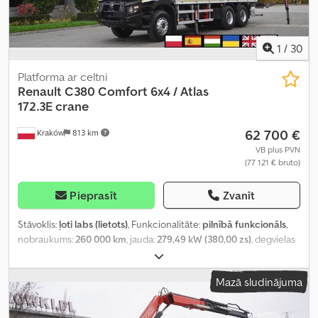
1
/
30
Platforma ar celtni
Renault
C380 Comfort 6x4 / Atlas
172.3E crane
62 700 €
Kraków
813 km
VB plus PVN
(77 121 € bruto)
Pieprasīt
Zvanīt
Stāvoklis:
ļoti labs (lietots)
, Funkcionalitāte:
pilnībā funkcionāls
,
nobraukums:
260 000 km
, jauda:
279,49 kW (380,00 zs)
, degvielas
veids:
dīzeļdegviela
, tukšais svars:
14 480 kg
, maksimālā
kravnesība:
11 520 kg
, kopējais svars:
26 000 kg
, asu konfigurācija:
Mazā sludinājuma
6x4
, krāsa:
balts
, vadītāja kabīne:
dienas kabīne
, pārnesuma veids:
automātisks
, emisijas klase:
Euro 6
, piekares sistēma:
tērauds
,
krautuves garums:
6 800 mm
, iekraušanas vietas platums:
2 510