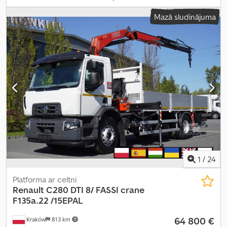
kravnesība:
10 590 kg
, kopējais svars:
26 000 kg
, krāsa:
balts
,
Mazā sludinājuma
vadītāja kabīne:
dienas kabīne
, pārnesuma veids:
automātisks
,
emisijas klase:
Euro 6
, piekares sistēma:
tērauds-gaiss
, krautuves
garums:
6 720 mm
, iekraušanas vietas platums:
2 480 mm
,
iekraušanas telpas augstums:
570 mm
, Ražošanas gads:
2019
,
Aprīkojums:
AdBlue, diferenciāļa bloķētājs, gaisa
kondicionēšana, kruīza kontrole, piekabes sakabe
,
1
/
24
Platforma ar celtni
Renault
C280 DTI 8/ FASSI crane
F135a.22 /15EPAL
64 800 €
Kraków
813 km