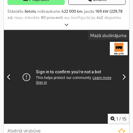
Stāvoklis:
lietots
, nobraukums:
422 000 km
, jauda:
169 kW (229,78
zs)
, riepu stāvoklis:
80 procenti
, asu konfigurācija:
4x2
, degvielas
tvertnes tilpums:
180 l
, bremzes:
retardētājs
, krāsa:
zils
, pārnesuma
veids:
mehānisks
, emisijas klase:
Euro 3
, piekares sistēma:
gaiss
,
Mazā sludinājuma
krautuves garums:
5 500 mm
, iekraušanas vietas platums:
2 480
mm
, Ražošanas gads:
2000
, Aprīkojums:
ABS, celtnis, gaisa
kondicionēšana, piekabes sakabe, retardētājs, stūres
pastiprinātājs
,
1
/
15
Atvērtā virsbūve