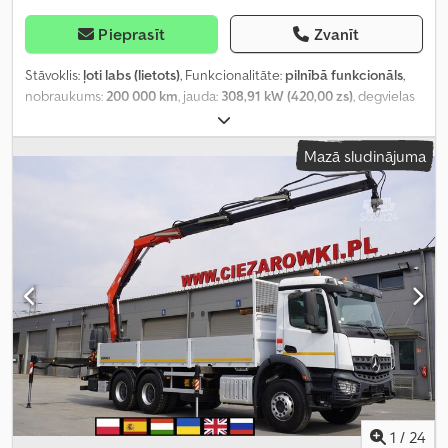
Pieprasīt
Zvanīt
Stāvoklis:
ļoti labs (lietots)
, Funkcionalitāte:
pilnībā funkcionāls
,
nobraukums:
200 000 km
, jauda:
308,91 kW (420,00 zs)
, degvielas
veids:
dīzeļdegviela
, tukšais svars:
15 410 kg
, maksimālā
kravnesība:
10 590 kg
, kopējais svars:
26 000 kg
, krāsa:
balts
,
Mazā sludinājuma
vadītāja kabīne:
dienas kabīne
, pārnesuma veids:
automātisks
,
emisijas klase:
Euro 6
, piekares sistēma:
tērauds-gaiss
, krautuves
garums:
6 720 mm
, iekraušanas vietas platums:
2 480 mm
,
iekraušanas telpas augstums:
570 mm
, Ražošanas gads:
2019
,
Aprīkojums:
AdBlue, diferenciāļa bloķētājs, gaisa
kondicionēšana, kruīza kontrole, piekabes sakabe
,
1
/
24