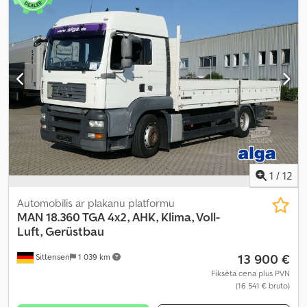
1
/
12
Automobilis ar plakanu platformu
MAN
18.360 TGA 4x2, AHK, Klima, Voll-
Luft, Gerüstbau
13 900 €
Sittensen
1 039 km
Fiksēta cena plus PVN
(16 541 € bruto)