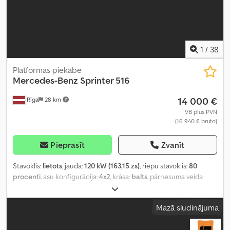
1
/
38
Platformas piekabe
Mercedes-Benz
Sprinter 516
14 000 €
Rīga
28 km
VB plus PVN
(16 940 € bruto)
Pieprasīt
Zvanīt
Stāvoklis:
lietots
, jauda:
120 kW (163,15 zs)
, riepu stāvoklis:
80
procenti
, asu konfigurācija:
4x2
, krāsa:
balts
, pārnesuma veids:
automātisks
, emisijas klase:
Euro 6
, piekares sistēma:
tērauds
,
kopējais garums:
7 100 mm
, Ražošanas gads:
2014
, Aprīkojums:
Mazā sludinājuma
ABS, EBS (Elektroniskā bremžu sistēma), borta dators, celtnis,
centrālā atslēga, elektriskais logu regulators, gaisa