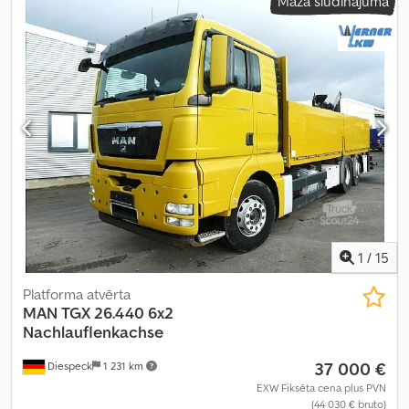
Mazā sludinājuma
1
/
15
Platforma atvērta
MAN
TGX 26.440 6x2
Nachlauflenkachse
37 000 €
Diespeck
1 231 km
EXW Fiksēta cena plus PVN
(44 030 € bruto)