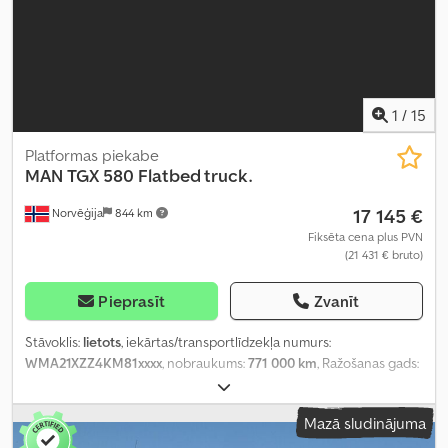
1
/
15
Platformas piekabe
MAN
TGX 580 Flatbed truck.
17 145 €
Norvēģija
844 km
Fiksēta cena plus PVN
(21 431 € bruto)
Pieprasīt
Zvanīt
Stāvoklis:
lietots
, iekārtas/transportlīdzekļa numurs:
WMA21XZZ4KM81xxxx
, nobraukums:
771 000 km
, Ražošanas gads:
2019
,
Mazā sludinājuma