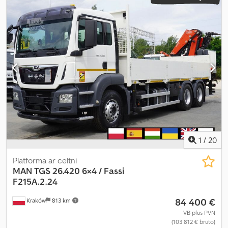
1
/
20
Platforma ar celtni
MAN
TGS 26.420 6×4 / Fassi
F215A.2.24
84 400 €
Kraków
813 km
VB plus PVN
(103 812 € bruto)