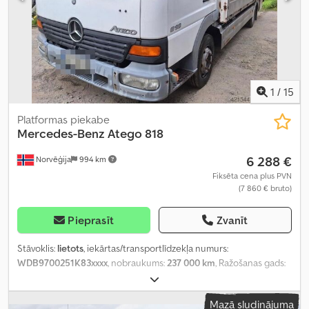
1
/
15
Platformas piekabe
Mercedes-Benz
Atego 818
6 288 €
Norvēģija
994 km
Fiksēta cena plus PVN
(7 860 € bruto)
Pieprasīt
Zvanīt
Stāvoklis:
lietots
, iekārtas/transportlīdzekļa numurs:
WDB9700251K83xxxx
, nobraukums:
237 000 km
, Ražošanas gads:
2003
,
Mazā sludinājuma