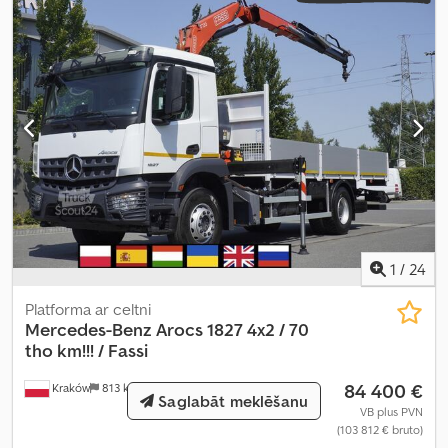
1
/
24
Platforma ar celtni
Mercedes-Benz
Arocs 1827 4x2 / 70
tho km!!! / Fassi
84 400 €
Kraków
813 km
Saglabāt meklēšanu
VB plus PVN
(103 812 € bruto)