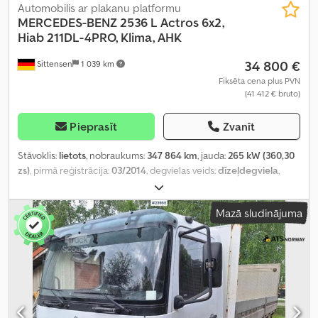
Automobilis ar plakanu platformu
MERCEDES-BENZ
2536 L Actros 6x2,
Hiab 211DL-4PRO, Klima, AHK
34 800 €
Sittensen
1 039 km
Fiksēta cena plus PVN
(41 412 € bruto)
Pieprasīt
Zvanīt
Stāvoklis:
lietots
, nobraukums:
347 864 km
, jauda:
265 kW (360,30
zs)
, pirmā reģistrācija:
03/2014
, degvielas veids:
dīzeļdegviela
,
kopējais svars:
26 000 kg
, asu konfigurācija:
3 asis
, krāsa:
dzeltens
,
pārnesuma veids:
automātisks
, emisijas klase:
Euro 5
, kopējais
Mazā sludinājuma
platums:
2 550 mm
, kopējais augstums:
3 800 mm
, iekraušanas
telpas tilpums:
16 m³
, krautuves garums:
6 550 mm
, iekraušanas
vietas platums:
2 490 mm
, iekraušanas telpas augstums:
950 mm
,
Aprīkojums:
ABS, celtnis, elektroniskā stabilitātes programma
(ESP), gaisa kondicionēšana
,