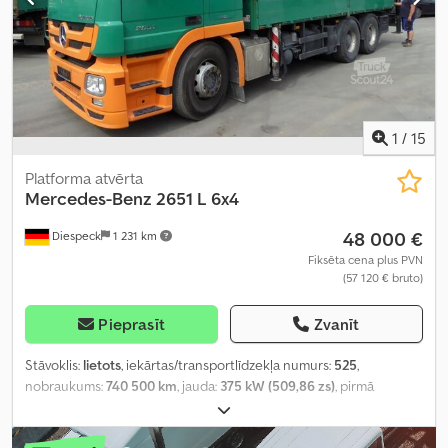
kondicionēšana, hidraulika, kruīza kontrole, papildu priekšējie
lukturi, vilces kontroles sistēma, zems līmenis troksnis
,
1
/
15
Platforma atvērta
Mercedes-Benz
2651 L 6x4
48 000 €
Diespeck
1 231 km
Fiksēta cena plus PVN
(57 120 € bruto)
Pieprasīt
Zvanīt
Stāvoklis:
lietots
, iekārtas/transportlīdzekļa numurs:
525
,
nobraukums:
740 500 km
, jauda:
375 kW (509,86 zs)
, pirmā
reģistrācija:
04/2009
, degvielas veids:
dīzeļdegviela
, tukšais svars:
16 340 kg
, maksimālā kravnesība:
10 660 kg
, kopējais svars:
27 000