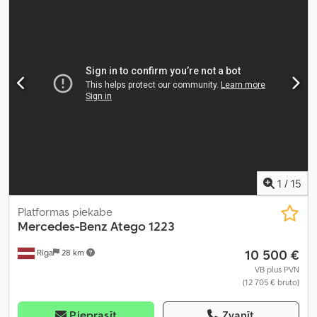
platums:
2 600 mm
, krautuves garums:
7 090 mm
, iekraušanas
vietas platums:
2 520 mm
, iekraušanas telpas augstums:
2 490 mm
,
Ražošanas gads:
2008
, Aprīkojums:
borta dators, diferenciāļa
bloķētājs, elektriskais logu regulators, elektriski regulējams
spogulis, gaisa kondicionēšana
,
1
/
15
Platformas piekabe
Mercedes-Benz
Atego 1223
10 500 €
Rīga
28 km
VB plus PVN
(12 705 € bruto)
Pieprasīt
Zvanīt