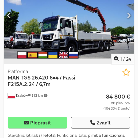
kruīza kontrole
,
1
/
24
Platforma
MAN
TGS 26.420 6×4 / Fassi
F215A.2.24 / 6,7m
84 800 €
Kraków
813 km
VB plus PVN
(104 304 € bruto)
Pieprasīt
Zvanīt
Stāvoklis:
ļoti labs (lietots)
, Funkcionalitāte:
pilnībā funkcionāls
,