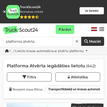
TruckScout24
Uz lietotni
Bezmaksas veikalā
Pārdot
Meklēt
/ ... / Lietots kravas automašīna ar atvērtu platformu
Platforma Atvērta iegādāties lietotu
(642)
Filtrs
Atbilstība
Transportlīdzekļi un kravas automobiļi
Noņemt visus filtrus