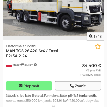
1
/
18
Platforma ar celtni
MAN
TGS 26.420 6x4 / Fassi
F215A.2.24
84 400 €
Kraków
813 km
VB plus PVN
(103 812 € bruto)
Pieprasīt
Zvanīt
Stāvoklis:
ļoti labs (lietots)
, Funkcionalitāte:
pilnībā funkcionāls
,
nobraukums:
250 000 km
, jauda:
308,91 kW (420,00 zs)
, degvielas
veids:
dīzeļdegviela
, tukšais svars:
15 410 kg
, maksimālā