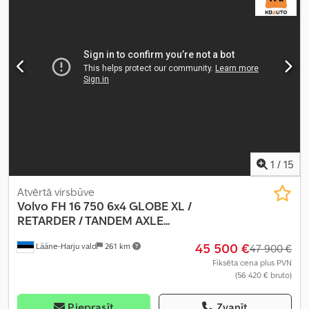
kondicionēšana, miglas lukturi, piekabes sakabe, stūres
pastiprinātājs
,
1
/
15
Atvērtā virsbūve
Volvo
FH 16 750 6x4 GLOBE XL /
RETARDER / TANDEM AXLE...
45 500 €
Lääne-Harju vald
261 km
47 900 €
Fiksēta cena plus PVN
(56 420 € bruto)
Pieprasīt
Zvanīt