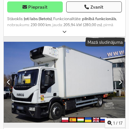
Pieprasīt
Zvanīt
Stāvoklis:
ļoti labs (lietots)
, Funkcionalitāte:
pilnībā funkcionāls
,
nobraukums:
230 000 km
, jauda:
205,94 kW (280,00 zs)
, pirmā
reģistrācija:
06/2017
, degvielas veids:
dīzeļdegviela
, tukšais svars:
10 590 kg
, maksimālā kravnesība:
8 410 kg
, kopējais svars:
19 000
Mazā sludinājuma
kg
, asu konfigurācija:
2 asis
, krāsa:
balts
, vadītāja kabīne:
dienas
kabīne
, pārnesuma veids:
automātisks
, emisijas klase:
Euro 6
,
piekares sistēma:
gaiss
, krautuves garums:
9 020 mm
, iekraušanas
vietas platums:
2 470 mm
, iekraušanas telpas augstums:
2 310 mm
,
Ražošanas gads:
2017
, Aprīkojums:
dzesēšanas iekārta, gaisa
kondicionēšana, kruīza kontrole
,
1
/
17