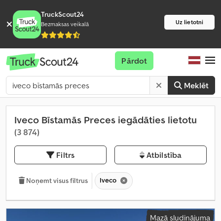
TruckScout24
Uz lietotni
Bezmaksas veikalā
Pārdot
Meklēt
Iveco Bīstamās Preces iegādāties lietotu
(3 874)
Filtrs
Atbilstība
Iveco
Noņemt visus filtrus
Mazā sludinājuma