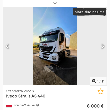
2025
,
Mazā sludinājuma
1
/
11
Standarta vilcējs
Iveco
Stralis AS 440
8 000 €
Szczecin
745 km