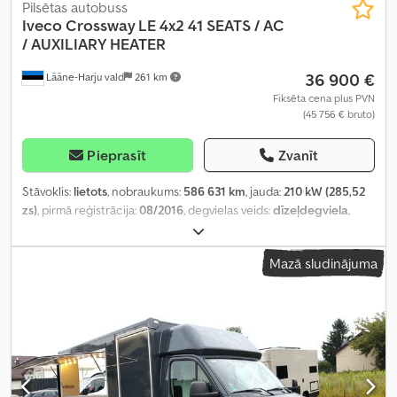
spiediena uzraudzība, stūres pastiprinātājs, vilces kontroles
Pilsētas autobuss
sistēma
,
Iveco
Crossway LE 4x2 41 SEATS / AC
/ AUXILIARY HEATER
36 900 €
Lääne-Harju vald
261 km
Fiksēta cena plus PVN
(45 756 € bruto)
Pieprasīt
Zvanīt
Stāvoklis:
lietots
, nobraukums:
586 631 km
, jauda:
210 kW (285,52
zs)
, pirmā reģistrācija:
08/2016
, degvielas veids:
dīzeļdegviela
,
sēdvietu skaits:
41
, pārnesuma veids:
automātisks
, asu
konfigurācija:
4x2
, emisijas klase:
Euro 6
, piekares sistēma:
gaiss
,
Mazā sludinājuma
riteņu bāze:
6 940 mm
, kopējais garums:
12 960 mm
, kopējais
platums:
2 550 mm
, Ražošanas gads:
2016
, Aprīkojums:
borta
dators, gaisa kondicionēšana
,