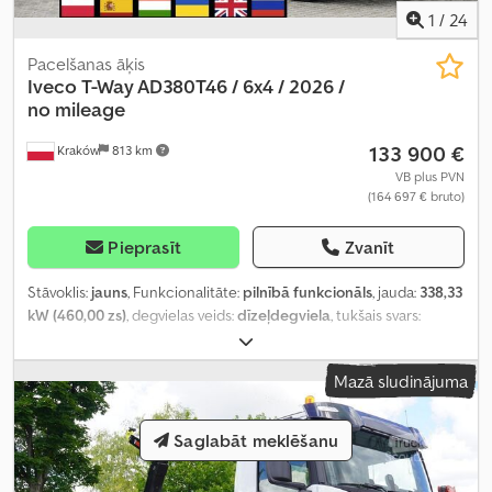
1
/
24
Pacelšanas āķis
Iveco
T-Way AD380T46 / 6x4 / 2026 /
no mileage
133 900 €
Kraków
813 km
VB plus PVN
(164 697 € bruto)
Pieprasīt
Zvanīt
Stāvoklis:
jauns
, Funkcionalitāte:
pilnībā funkcionāls
, jauda:
338,33
kW (460,00 zs)
, degvielas veids:
dīzeļdegviela
, tukšais svars:
12 870 kg
, maksimālā kravnesība:
21 630 kg
, kopējais svars:
34 500
kg
, asu konfigurācija:
6x4
, riteņu bāze:
4 500 mm
, krāsa:
balts
,
Mazā sludinājuma
vadītāja kabīne:
dienas kabīne
, pārnesuma veids:
automātisks
,
emisijas klase:
Euro 6
, piekares sistēma:
tērauds
, Ražošanas gads:
2026
, Aprīkojums:
AdBlue, Tahogrāfs, borta dators, gaisa
Saglabāt meklēšanu
kondicionēšana
,