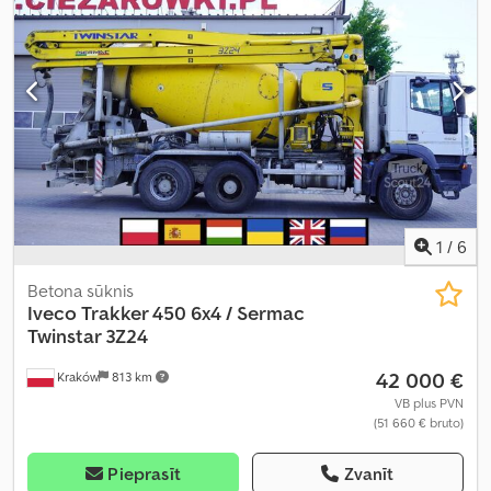
diferenciāļa bloķētājs, gaisa kondicionēšana, kruīza kontrole
,
1
/
6
Betona sūknis
Iveco
Trakker 450 6x4 / Sermac
Twinstar 3Z24
42 000 €
Kraków
813 km
VB plus PVN
(51 660 € bruto)
Pieprasīt
Zvanīt