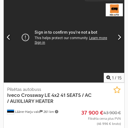
1
/
15
Pilsētas autobuss
Iveco
Crossway LE 4x2 41 SEATS / AC
/ AUXILIARY HEATER
37 900 €
Lääne-Harju vald
261 km
43 900 €
Fiksēta cena plus PVN
(46 996 € bruto)