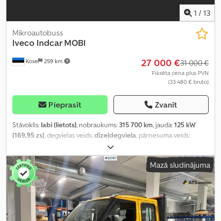
1
/
13
Mikroautobuss
Iveco
Indcar MOBI
27 000 €
Kose
259 km
31 000 €
Fiksēta cena plus PVN
(33 480 € bruto)
Pieprasīt
Zvanīt
Stāvoklis:
labi (lietots)
, nobraukums:
315 700 km
, jauda:
125 kW
(169,95 zs)
, degvielas veids:
dīzeļdegviela
, pārnesuma veids:
automātisks
, asu konfigurācija:
4x2
, pirmā reģistrācija:
01/2016
,
emisijas klase:
Euro 6
, krāsa:
balts
, Ražošanas gads:
2015
,
Mazā sludinājuma
Aprīkojums:
ABS, borta dators, gaisa kondicionēšana, gaisa
spilvens, kruīza kontrole, piemērots cilvēkiem ar invaliditāti
,