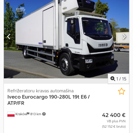
kabīne:
dienas kabīne
, pārnesuma veids:
automātisks
, emisijas
klase:
Euro 5
, piekares sistēma:
tērauds
, krautuves garums:
8 710
mm
, iekraušanas vietas platums:
2 460 mm
, iekraušanas telpas
augstums:
2 400 mm
, Ražošanas gads:
2013
,
1
/
15
Refrižeratoru kravas automašīna
Iveco
Eurocargo 190-280L 19t E6 /
ATP/FR
42 400 €
Kraków
813 km
VB plus PVN
(52 152 € bruto)