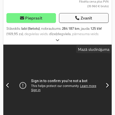
Fiksēta cena plus PVN
(35 960 € bruto)
Pieprasīt
Zvanīt
Stāvoklis:
labi (lietots)
, nobraukums:
284 187 km
, jauda:
125 kW
(169,95 zs)
, degvielas veids:
dīzeļdegviela
, pārnesuma veids:
automātisks
, asu konfigurācija:
4x2
, pirmā reģistrācija:
01/2016
,
emisijas klase:
Euro 6
, krāsa:
balts
, sēdvietu skaits:
26
, Ražošanas
Mazā sludinājuma
gads:
2015
, iekārtas/transportlīdzekļa numurs:
ZCFC270C405049210
, Aprīkojums:
ABS, borta dators,
elektroniskā stabilitātes programma (ESP), gaisa
kondicionēšana, gaisa spilvens, kruīza kontrole, piemērots
cilvēkiem ar invaliditāti
,