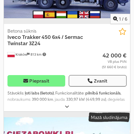
1
/
6
Betona sūknis
Iveco
Trakker 450 6x4 / Sermac
Twinstar 3Z24
42 000 €
Kraków
813 km
VB plus PVN
(51 660 € bruto)
Pieprasīt
Zvanīt
Stāvoklis:
ļoti labs (lietots)
, Funkcionalitāte:
pilnībā funkcionāls
,
nobraukums:
390 000 km
, jauda:
330,97 kW (449,99 zs)
, degvielas
veids:
dīzeļdegviela
, tukšais svars:
12 810 kg
, maksimālā
kravnesība:
13 190 kg
, kopējais svars:
26 000 kg
, asu konfigurācija:
Mazā sludinājuma
6x4
, riteņu bāze:
3 500 mm
, krāsa:
balts
, vadītāja kabīne:
dienas
kabīne
, pārnesuma veids:
mehānisks
, piekares sistēma:
tērauds
,
Ražošanas gads:
2009
, Aprīkojums:
AdBlue, Tahogrāfs,