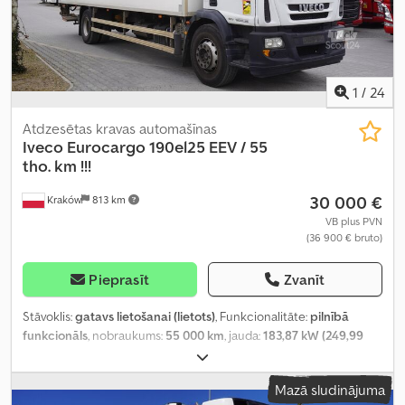
1
/
24
Atdzesētas kravas automašīnas
Iveco
Eurocargo 190el25 EEV / 55
tho. km !!!
30 000 €
Kraków
813 km
VB plus PVN
(36 900 € bruto)
Pieprasīt
Zvanīt
Stāvoklis:
gatavs lietošanai (lietots)
, Funkcionalitāte:
pilnībā
funkcionāls
, nobraukums:
55 000 km
, jauda:
183,87 kW (249,99
zs)
, degvielas veids:
dīzeļdegviela
, tukšais svars:
9 710 kg
,
maksimālā kravnesība:
9 290 kg
, kopējais svars:
19 000 kg
, asu
Mazā sludinājuma
konfigurācija:
4x2
, degviela:
dīzeļdegviela
, krāsa:
balts
, vadītāja