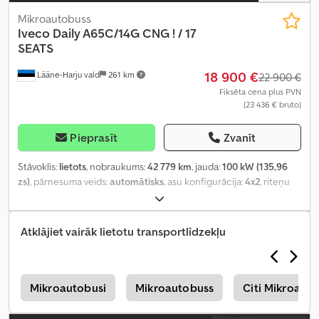
Mikroautobuss
Iveco
Daily A65C/14G CNG ! / 17
SEATS
18 900 €
Lääne-Harju vald
261 km
22 900 €
Fiksēta cena plus PVN
(23 436 € bruto)
Pieprasīt
Zvanīt
Stāvoklis:
lietots
, nobraukums:
42 779 km
, jauda:
100 kW (135,96
zs)
, pārnesuma veids:
automātisks
, asu konfigurācija:
4x2
, riteņu
bāze:
4 100 mm
, pirmā reģistrācija:
05/2020
, emisijas klase:
Euro 6
,
piekares sistēma:
tērauds
, sēdvietu skaits:
17
, Ražošanas gads:
2020
, Aprīkojums:
borta dators, gaisa kondicionēšana
,
Atklājiet vairāk lietotu transportlīdzekļu
s
Mikroautobusi
Mikroautobuss
Citi Mikroaut