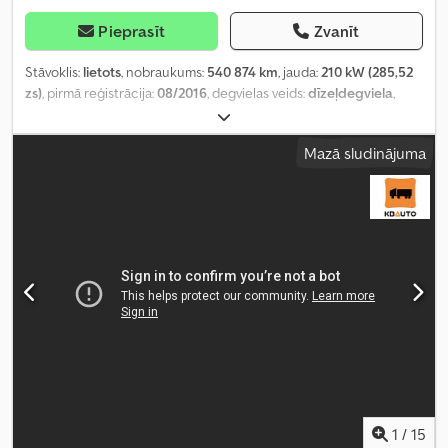
Pieprasīt
Zvanīt
Stāvoklis:
lietots
, nobraukums:
540 874 km
, jauda:
210 kW (285,52
zs)
, pirmā reģistrācija:
08/2016
, degvielas veids:
dīzeļdegviela
,
sēdvietu skaits:
41
, pārnesuma veids:
automātisks
, asu
konfigurācija:
4x2
, emisijas klase:
Euro 6
, piekares sistēma:
gaiss
,
Mazā sludinājuma
riteņu bāze:
6 940 mm
, kopējais garums:
12 960 mm
, kopējais
platums:
2 550 mm
, Ražošanas gads:
2016
, Aprīkojums:
borta
dators, gaisa kondicionēšana
,
1
/
15