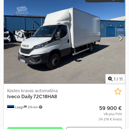
1
/
11
Kastes kravas automašīna
Iveco
Daily 72C18HA8
59 900 €
Laagri
274 km
VB plus PVN
(74 276 € bruto)