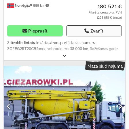
180 521 €
Norvēģija
889 km
Fiksēta cena plus PVN
(225 651 € bruto)
Pieprasīt
Zvanīt
Stāvoklis:
lietots
, iekārtas/transportlīdzekļa numurs:
ZCFEG2RT20C52xxxx
, nobraukums:
38 000 km
, Ražošanas gads:
2024
,
Mazā sludinājuma