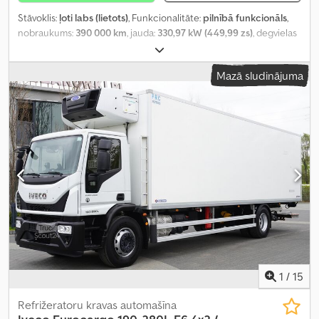
Stāvoklis:
ļoti labs (lietots)
, Funkcionalitāte:
pilnībā funkcionāls
,
nobraukums:
390 000 km
, jauda:
330,97 kW (449,99 zs)
, degvielas
veids:
dīzeļdegviela
, tukšais svars:
12 810 kg
, maksimālā
kravnesība:
13 190 kg
, kopējais svars:
26 000 kg
, asu konfigurācija:
Mazā sludinājuma
6x4
, riteņu bāze:
3 500 mm
, krāsa:
balts
, vadītāja kabīne:
dienas
kabīne
, pārnesuma veids:
mehānisks
, piekares sistēma:
tērauds
,
Ražošanas gads:
2009
, Aprīkojums:
AdBlue, Tahogrāfs,
diferenciāļa bloķētājs, gaisa kondicionēšana, kruīza kontrole
,
1
/
15
Refrižeratoru kravas automašīna