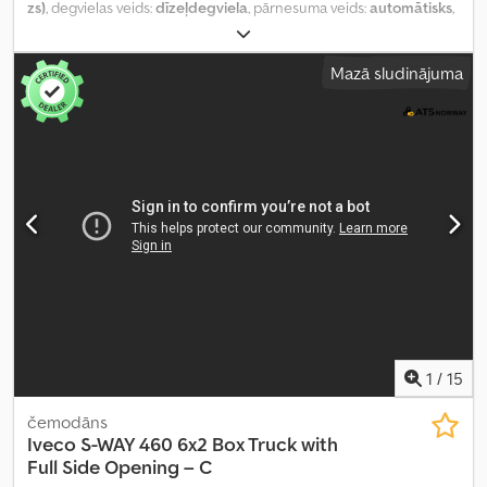
zs)
, degvielas veids:
dīzeļdegviela
, pārnesuma veids:
automātisks
,
asu konfigurācija:
4x2
, pirmā reģistrācija:
07/2016
, emisijas klase:
Euro 6
, piekares sistēma:
gaiss
, sēdvietu skaits:
27
, Ražošanas gads:
Mazā sludinājuma
2016
, Aprīkojums:
borta dators, gaisa kondicionēšana
,
1
/
15
čemodāns
Iveco
S-WAY 460 6x2 Box Truck with
Full Side Opening – C