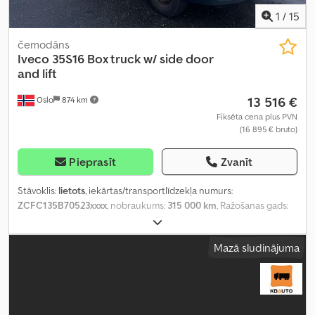
1
/
15
čemodāns
Iveco
35S16 Box truck w/ side door
and lift
13 516 €
Oslo
874 km
Fiksēta cena plus PVN
(16 895 € bruto)
Pieprasīt
Zvanīt
Stāvoklis:
lietots
, iekārtas/transportlīdzekļa numurs:
ZCFC135B70523xxxx
, nobraukums:
315 000 km
, Ražošanas gads:
2018
,
Mazā sludinājuma