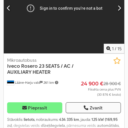
1
/
15
Mikroautobuss
Iveco
Rosero 23 SEATS / AC /
AUXILIARY HEATER
24 900 €
Lääne-Harju vald
261 km
28 900 €
Fiksēta cena plus PVN
(30 876 € bruto)
Pieprasīt
Zvanīt
Stāvoklis:
lietots
, nobraukums:
434 335 km
, jauda:
125 kW (169,95
zs)
, degvielas veids:
dīzeļdegviela
, pārnesuma veids:
automātisks
,