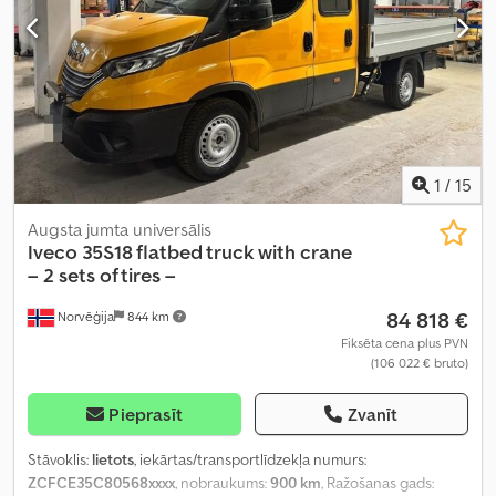
1
/
15
Augsta jumta universālis
Iveco
35S18 flatbed truck with crane
– 2 sets of tires –
84 818 €
Norvēģija
844 km
Fiksēta cena plus PVN
(106 022 € bruto)
Pieprasīt
Zvanīt
Stāvoklis:
lietots
, iekārtas/transportlīdzekļa numurs:
ZCFCE35C80568xxxx
, nobraukums:
900 km
, Ražošanas gads: