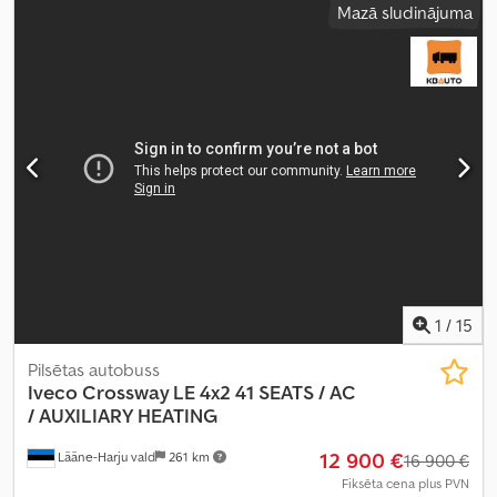
Mazā sludinājuma
1
/
15
Pilsētas autobuss
Iveco
Crossway LE 4x2 41 SEATS / AC
/ AUXILIARY HEATING
12 900 €
Lääne-Harju vald
261 km
16 900 €
Fiksēta cena plus PVN