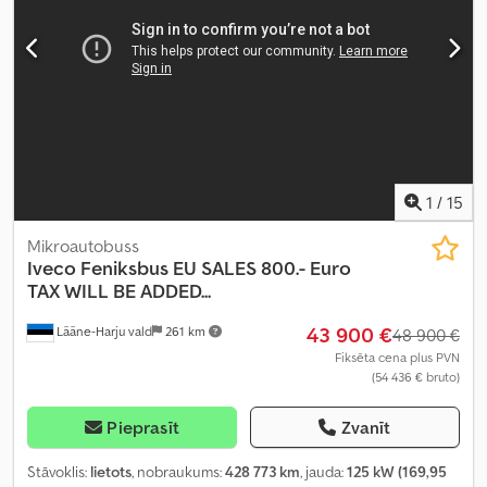
1
/
15
Mikroautobuss
Iveco
Feniksbus EU SALES 800.- Euro
TAX WILL BE ADDED...
43 900 €
Lääne-Harju vald
261 km
48 900 €
Fiksēta cena plus PVN
(54 436 € bruto)
Pieprasīt
Zvanīt
Stāvoklis:
lietots
, nobraukums:
428 773 km
, jauda:
125 kW (169,95