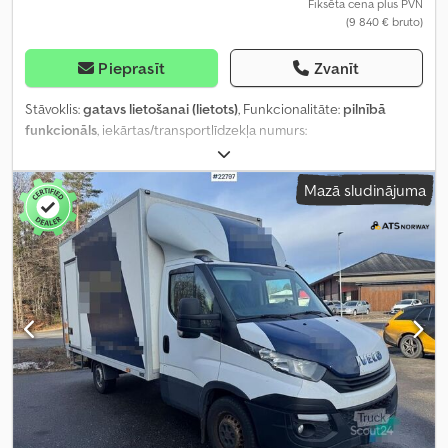
Fiksēta cena plus PVN
(9 840 € bruto)
Pieprasīt
Zvanīt
Stāvoklis:
gatavs lietošanai (lietots)
, Funkcionalitāte:
pilnībā
funkcionāls
, iekārtas/transportlīdzekļa numurs:
WJMM1VTH60C309343
, nobraukums:
834 616 km
, pirmā
reģistrācija:
05/2019
, degvielas veids:
dīzeļdegviela
, tukšais svars:
Mazā sludinājuma
7 789 kg
, asu konfigurācija:
4x2
, krāsa:
balts
, vadītāja kabīne:
gulēšanas kabīne
, piekares sistēma:
gaiss
, Ražošanas gads:
2015
,
Aprīkojums:
ABS, centrālā atslēga, gaisa kondicionēšana, gaisa
spilvens, ledusskapis, nesmēķētāju transportlīdzeklis
,