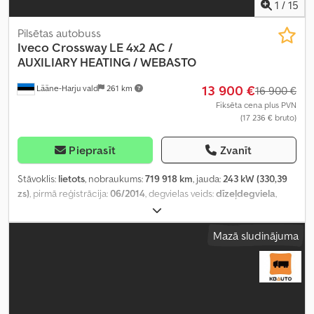
1
/
15
Pilsētas autobuss
Iveco
Crossway LE 4x2 AC /
AUXILIARY HEATING / WEBASTO
13 900 €
Lääne-Harju vald
261 km
16 900 €
Fiksēta cena plus PVN
(17 236 € bruto)
Pieprasīt
Zvanīt
Stāvoklis:
lietots
, nobraukums:
719 918 km
, jauda:
243 kW (330,39
zs)
, pirmā reģistrācija:
06/2014
, degvielas veids:
dīzeļdegviela
,
sēdvietu skaits:
41
, pārnesuma veids:
automātisks
, asu
konfigurācija:
4x2
, emisijas klase:
Euro 5
, piekares sistēma:
gaiss
,
Mazā sludinājuma
riteņu bāze:
6 030 mm
, kopējais garums:
11 990 mm
, kopējais
platums:
2 550 mm
, kopējais augstums:
3 210 mm
, Ražošanas gads:
2014
, Aprīkojums:
borta dators, gaisa kondicionēšana
,