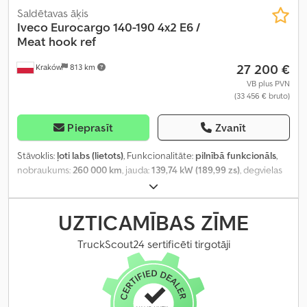
Saldētavas āķis
Iveco
Eurocargo 140-190 4x2 E6 /
Meat hook ref
27 200 €
Kraków
813 km
VB plus PVN
(33 456 € bruto)
Pieprasīt
Zvanīt
Stāvoklis:
ļoti labs (lietots)
, Funkcionalitāte:
pilnībā funkcionāls
,
nobraukums:
260 000 km
, jauda:
139,74 kW (189,99 zs)
, degvielas
veids:
dīzeļdegviela
, tukšais svars:
8 520 kg
, maksimālā kravnesība:
5 480 kg
, kopējais svars:
14 000 kg
, asu konfigurācija:
4x2
, krāsa:
balts
, vadītāja kabīne:
dienas kabīne
, pārnesuma veids:
UZTICAMĪBAS ZĪME
automātisks
, emisijas klase:
Euro 6
, piekares sistēma:
tērauds-
gaiss
, krautuves garums:
6 740 mm
, iekraušanas vietas platums:
TruckScout24 sertificēti tirgotāji
2 460 mm
, iekraušanas telpas augstums:
2 450 mm
, Ražošanas
gads:
2017
, Aprīkojums:
Tahogrāfs
,