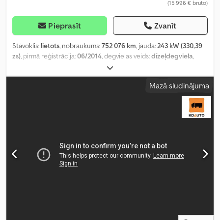
(15 996 € bruto)
Pieprasīt
Zvanīt
Stāvoklis:
lietots
, nobraukums:
752 076 km
, jauda:
243 kW (330,39
zs)
, pirmā reģistrācija:
06/2014
, degvielas veids:
dīzeļdegviela
,
sēdvietu skaits:
41
, pārnesuma veids:
automātisks
, asu
konfigurācija:
4x2
, emisijas klase:
Euro 5
, piekares sistēma:
gaiss
,
Mazā sludinājuma
riteņu bāze:
6 030 mm
, kopējais garums:
11 990 mm
, kopējais
platums:
2 550 mm
, kopējais augstums:
3 210 mm
, Ražošanas gads:
2014
, Aprīkojums:
borta dators, gaisa kondicionēšana
,