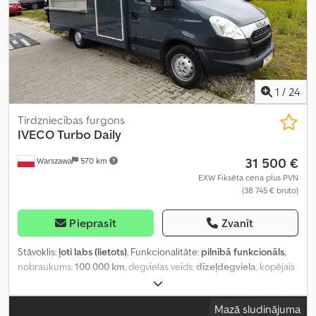
1
/
24
Tirdzniecības furgons
IVECO
Turbo Daily
31 500 €
Warszawa
570 km
EXW Fiksēta cena plus PVN
(38 745 € bruto)
Pieprasīt
Zvanīt
Stāvoklis:
ļoti labs (lietots)
, Funkcionalitāte:
pilnībā funkcionāls
,
nobraukums:
100 000 km
, degvielas veids:
dīzeļdegviela
, kopējais
svars:
3 500 kg
, asu konfigurācija:
2 asis
, pārnesuma veids:
daļēji
automātisks
, Ražošanas gads:
2012
,
Mazā sludinājuma