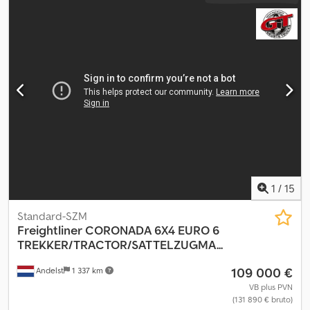
bīdāmās durvis, paceļamais aizmugurējais borts
,
1
/
15
Standard-SZM
Freightliner
CORONADA 6X4 EURO 6
TREKKER/TRACTOR/SATTELZUGMA...
109 000 €
Andelst
1 337 km
VB plus PVN
(131 890 € bruto)