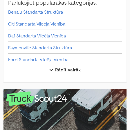
Pārlūkojiet populārākās kategorijas:
Benalu Standarta Struktūra
Citi Standarta Vilcēja Vienība
Daf Standarta Vilcēja Vienība
Faymonville Standarta Struktūra
Ford Standarta Vilcēja Vienība
Rādīt vairāk
Freightliner Citi
Freightliner Kravas Automašīnas
Freightliner Traktoru Vienības
Fruehauf Pašizgāzējs
Fruehauf Standarta Struktūra