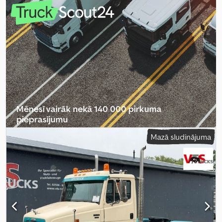
emisijas klase:
nav
, gultas vietu skaits:
1
, Ražošanas gads:
1992
,
Mēnesī vairāk nekā 140 000 pirkuma
pieprasījumu
Mazā sludinājuma
Izvēlēties tirgotāja paketi