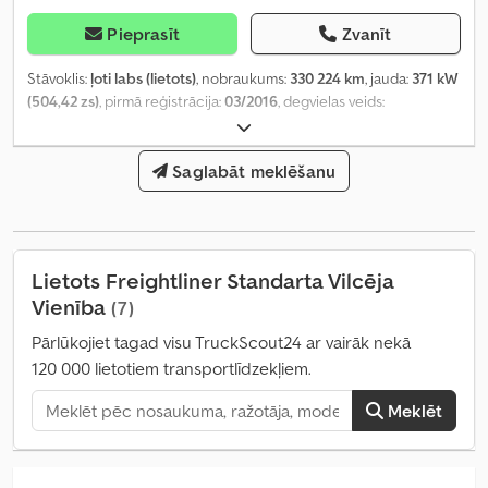
Pieprasīt
Zvanīt
Stāvoklis:
ļoti labs (lietots)
, nobraukums:
330 224 km
, jauda:
371 kW
(504,42 zs)
, pirmā reģistrācija:
03/2016
, degvielas veids:
dīzeļdegviela
, asu konfigurācija:
6x4
, riteņu bāze:
5 200 mm
,
degviela:
dīzeļdegviela
, degvielas tvertnes tilpums:
800 l
, bremzes:
dzinēja bremzēšana
, krāsa:
Saglabāt meklēšanu
zaļš
, vadītāja kabīne:
gulēšanas
kabīne
, pārnesuma veids:
mehānisks
, emisijas klase:
Euro 6
,
Ražošanas gads:
2016
, Aprīkojums:
ABS, elektriskais logu
regulators, elektriski regulējams spogulis, gaisa
kondicionēšana, kruīza kontrole, kvēpu filtrs, ledusskapis,
Lietots Freightliner Standarta Vilcēja
miglas lukturi, navigācijas sistēma, otra degvielas tvertne,
Vienība
(7)
spoileris, stāvvietas sildītājs
,
Pārlūkojiet tagad visu TruckScout24 ar vairāk nekā
120 000 lietotiem transportlīdzekļiem.
Meklēt