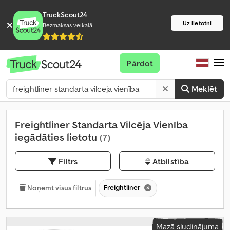
TruckScout24
Uz lietotni
Bezmaksas veikalā
Pārdot
Meklēt
Freightliner Standarta Vilcēja Vienība
iegādāties lietotu
(7)
Filtrs
Atbilstība
Freightliner
Noņemt visus filtrus
Mazā sludinājuma