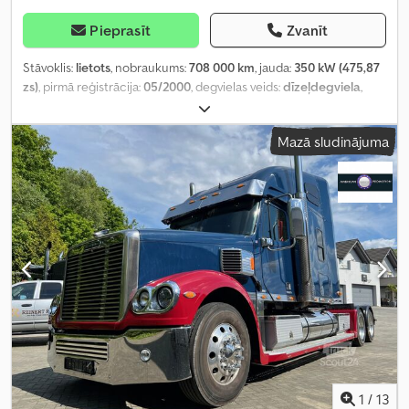
Pieprasīt
Zvanīt
Stāvoklis:
lietots
, nobraukums:
708 000 km
, jauda:
350 kW (475,87
zs)
, pirmā reģistrācija:
05/2000
, degvielas veids:
dīzeļdegviela
,
kopējais svars:
26 000 kg
, asu konfigurācija:
3 asis
, krāsa:
balts
,
pārnesuma veids:
mehānisks
, Aprīkojums:
ABS, elektroniskā
Mazā sludinājuma
stabilitātes programma (ESP), gaisa kondicionēšana, kvēpu
filtrs
,
1
/
13