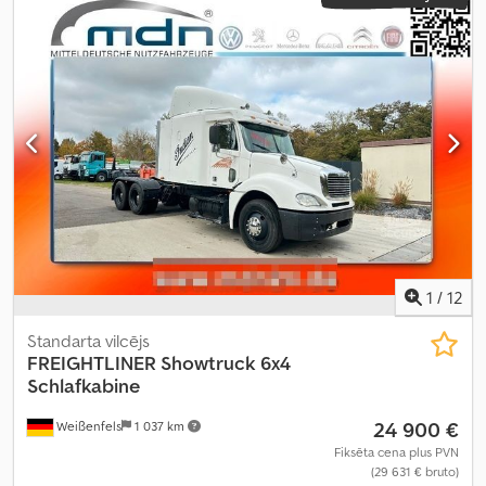
1
/
12
Standarta vilcējs
FREIGHTLINER
Showtruck 6x4
Schlafkabine
24 900 €
Weißenfels
1 037 km
Fiksēta cena plus PVN
(29 631 € bruto)