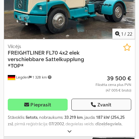
1
/
22
Vilcējs
FREIGHTLINER
FL70 4x2 elek
verschiebbare Sattelkupplung
*TOP*
39 500 €
Legden
1 328 km
Fiksēta cena plus PVN
(47 005 € bruto)
Pieprasīt
Zvanīt
Stāvoklis:
lietots
, nobraukums:
33 219 km
, jauda:
187 kW (254,25
zs)
, pirmā reģistrācija:
07/2002
, degvielas veids:
dīzeļdegviela
,
kopējais svars:
13 150 kg
, asu konfigurācija:
2 asis
, nākamā
pārbaude (TÜV):
11/2022
, krāsa:
bēšs
, pārnesuma veids: