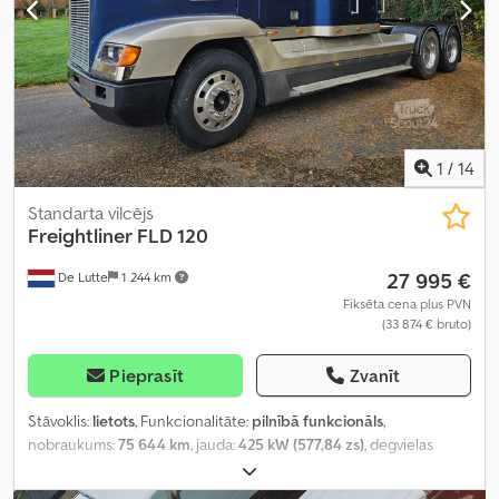
1
/
14
Standarta vilcējs
Freightliner
FLD 120
27 995 €
De Lutte
1 244 km
Fiksēta cena plus PVN
(33 874 € bruto)
Pieprasīt
Zvanīt
Stāvoklis:
lietots
, Funkcionalitāte:
pilnībā funkcionāls
,
nobraukums:
75 644 km
, jauda:
425 kW (577,84 zs)
, degvielas
veids:
dīzeļdegviela
, asu konfigurācija:
6x4
, degviela:
dīzeļdegviela
, krāsa:
zils
, vadītāja kabīne:
gulēšanas kabīne
,