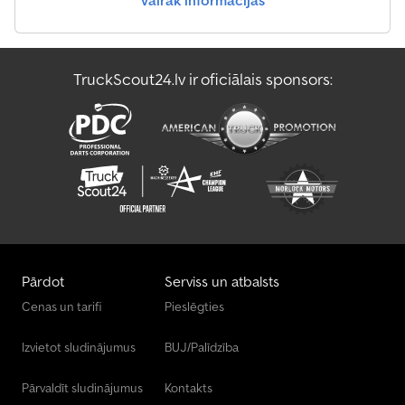
Standarta Struktūra
Standarta Vilcēja Vienība
TruckScout24.lv ir oficiālais sponsors:
Terberg Standarta Vilcēja Vienība
Volvo Standarta Vilcēja Vienība
Pārdot
Serviss un atbalsts
Cenas un tarifi
Pieslēgties
Izvietot sludinājumus
BUJ/Palīdzība
Pārvaldīt sludinājumus
Kontakts