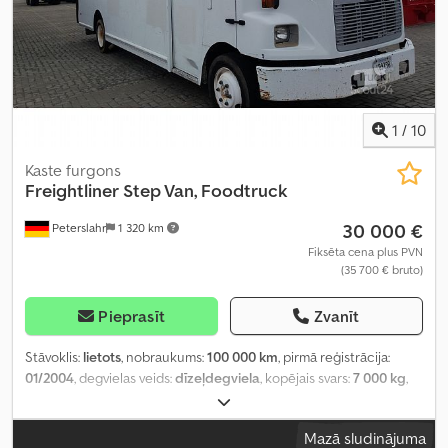
lukturi, pilna apkope vēsture, satelīta antena, stāvvietas
sildītājs, stūres pastiprinātājs, vannas istaba, vienvietīgās gultas,
vilces kontroles sistēma, vissezonu riepas
,
1
/
10
Kaste furgons
Freightliner
Step Van, Foodtruck
30 000 €
Peterslahr
1 320 km
Fiksēta cena plus PVN
(35 700 € bruto)
Pieprasīt
Zvanīt
Stāvoklis:
lietots
, nobraukums:
100 000 km
, pirmā reģistrācija:
01/2004
, degvielas veids:
dīzeļdegviela
, kopējais svars:
7 000 kg
,
riepas izmērs:
225/70r19
, asu konfigurācija:
2 asis
, degviela:
dīzeļdegviela
, krāsa:
balts
, pārnesuma veids:
automātisks
,
Mazā sludinājuma
piekares sistēma:
tērauds
, Ražošanas gads:
2004
, Aprīkojums: