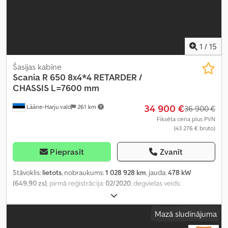
1
/
15
Šasijas kabīne
Scania
R 650 8x4*4 RETARDER /
CHASSIS L=7600 mm
34 900 €
Lääne-Harju vald
261 km
36 900 €
Fiksēta cena plus PVN
(43 276 € bruto)
Pieprasīt
Zvanīt
Stāvoklis:
lietots
, nobraukums:
1 028 928 km
, jauda:
478 kW
(649,90 zs)
, pirmā reģistrācija:
02/2020
, degvielas veids:
dīzeļdegviela
, asu konfigurācija:
8x4
, riteņu bāze:
4 150 mm
,
degviela:
dīzeļdegviela
, bremzes:
retardētājs
, vadītāja kabīne:
Mazā sludinājuma
gulēšanas kabīne
, pārnesuma veids:
automātisks
, emisijas klase:
Euro 6
, piekares sistēma:
gaiss
, kopējais garums:
10 000 mm
,