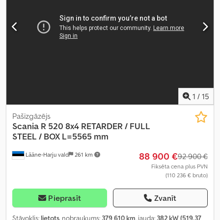
bloķētājs, elektriskais logu regulators, elektriski regulējams
spogulis, gaisa kondicionēšana, kruīza kontrole, retardētājs,
sēdekļa apsilde
,
1
/
15
Pašizgāzējs
Scania
R 520 8x4 RETARDER / FULL
STEEL / BOX L=5565 mm
88 900 €
Lääne-Harju vald
261 km
92 900 €
Fiksēta cena plus PVN
(110 236 € bruto)
Pieprasīt
Zvanīt
Stāvoklis:
lietots
, nobraukums:
379 610 km
, jauda:
382 kW (519,37