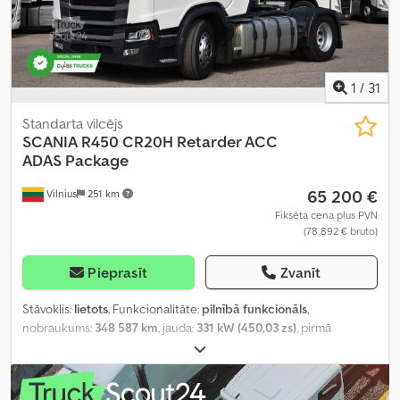
1
/
31
Standarta vilcējs
SCANIA
R450 CR20H Retarder ACC
ADAS Package
65 200 €
Vilnius
251 km
Fiksēta cena plus PVN
(78 892 € bruto)
Pieprasīt
Zvanīt
Stāvoklis:
lietots
, Funkcionalitāte:
pilnībā funkcionāls
,
nobraukums:
348 587 km
, jauda:
331 kW (450,03 zs)
, pirmā
reģistrācija:
03/2023
, degvielas veids:
dīzeļdegviela
, kopējais svars:
8 253 kg
, asu konfigurācija:
4x2
, riteņu bāze:
375 mm
, krāsa:
balts
,
pārnesuma veids:
automātisks
, emisijas klase:
Euro 6
, Ražošanas