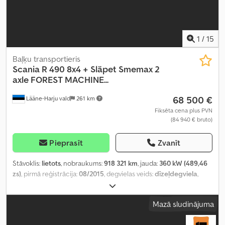
1
/
15
Baļķu transportieris
Scania
R 490 8x4 + Släpet Smemax 2
axle FOREST MACHINE...
68 500 €
Lääne-Harju vald
261 km
Fiksēta cena plus PVN
(84 940 € bruto)
Pieprasīt
Zvanīt
Stāvoklis:
lietots
, nobraukums:
918 321 km
, jauda:
360 kW (489,46
zs)
, pirmā reģistrācija:
08/2015
, degvielas veids:
dīzeļdegviela
,
riteņu bāze:
6 500 mm
, degviela:
dīzeļdegviela
, bremzes:
retardētājs
, pārnesuma veids:
mehānisks
, emisijas klase:
Euro 6
,
Mazā sludinājuma
kopējais garums:
15 600 mm
, kopējais platums:
26 000 mm
,
kopējais augstums:
4 090 mm
, krautuves garums:
12 460 mm
,