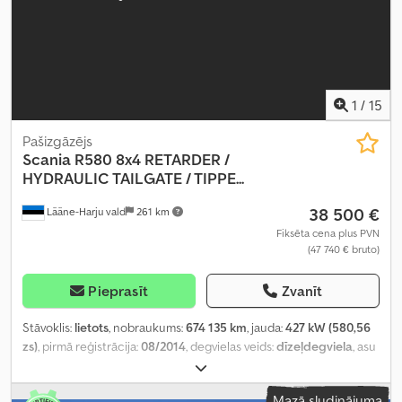
1
/
15
Pašizgāzējs
Scania
R580 8x4 RETARDER /
HYDRAULIC TAILGATE / TIPPE...
38 500 €
Lääne-Harju vald
261 km
Fiksēta cena plus PVN
(47 740 € bruto)
Pieprasīt
Zvanīt
Stāvoklis:
lietots
, nobraukums:
674 135 km
, jauda:
427 kW (580,56
zs)
, pirmā reģistrācija:
08/2014
, degvielas veids:
dīzeļdegviela
, asu
konfigurācija:
8x4
, riteņu bāze:
3 750 mm
, degviela:
dīzeļdegviela
,
degvielas tvertnes tilpums:
400 l
, bremzes:
dzinēja bremzēšana
,
Mazā sludinājuma