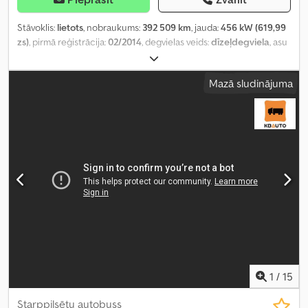
Stāvoklis:
lietots
, nobraukums:
392 509 km
, jauda:
456 kW (619,99
zs)
, pirmā reģistrācija:
02/2014
, degvielas veids:
dīzeļdegviela
, asu
konfigurācija:
6x4
, riteņu bāze:
3 300 mm
, degviela:
dīzeļdegviela
,
degvielas tvertnes tilpums:
350 l
, bremzes:
retardētājs
, pārnesuma
Mazā sludinājuma
veids:
automātisks
, emisijas klase:
Euro 5
, piekares sistēma:
gaiss
,
kopējais garums:
7 050 mm
, kopējais platums:
2 550 mm
,
Ražošanas gads:
2014
, Aprīkojums:
borta dators, centrālā atslēga,
elektriskais logu regulators, elektriski regulējams spogulis, gaisa
kondicionēšana, gaisa spilvens, kruīza kontrole, ledusskapis,
retardētājs, stāvvietas sildītājs, sēdekļa apsilde
,
1
/
15
Starppilsētu autobuss