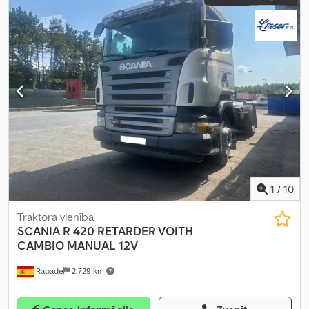
1
/
10
Traktora vienība
SCANIA
R 420 RETARDER VOITH
CAMBIO MANUAL 12V
Rábade
2 729 km