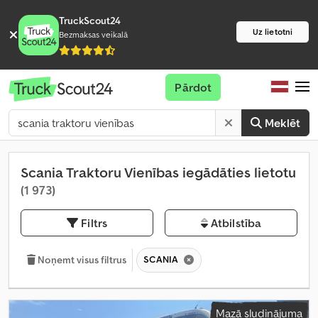
TruckScout24
Uz lietotni
Bezmaksas veikalā
Pārdot
Meklēt
Scania Traktoru Vienības iegādāties lietotu
(1 973)
Filtrs
Atbilstība
SCANIA
Noņemt visus filtrus
Mazā sludinājuma