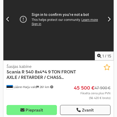
regulators, elektriski regulējams spogulis, gaisa
kondicionēšana, kruīza kontrole, stāvvietas sildītājs, sēdekļa
apsilde
,
1
/
15
Šasijas kabīne
Scania
R 540 8x4*4 9 TON FRONT
AXLE / RETARDER / CHASS...
45 500 €
Lääne-Harju vald
261 km
47 900 €
Fiksēta cena plus PVN
(56 420 € bruto)
Pieprasīt
Zvanīt