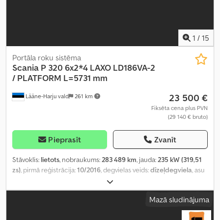
1
/
15
Portāla roku sistēma
Scania
P 320 6x2*4 LAXO LD186VA-2
/ PLATFORM L=5731 mm
23 500 €
Lääne-Harju vald
261 km
Fiksēta cena plus PVN
(29 140 € bruto)
Pieprasīt
Zvanīt
Stāvoklis:
lietots
, nobraukums:
283 489 km
, jauda:
235 kW (319,51
zs)
, pirmā reģistrācija:
10/2016
, degvielas veids:
dīzeļdegviela
, asu
konfigurācija:
6x2
, riteņu bāze:
3 900 mm
, degviela:
dīzeļdegviela
,
pārnesuma veids:
automātisks
, emisijas klase:
Euro 6
, piekares
Mazā sludinājuma
sistēma:
gaiss
, kopējais garums:
8 250 mm
, kopējais platums:
2 600
mm
, kopējais augstums:
3 130 mm
, Ražošanas gads:
2016
,