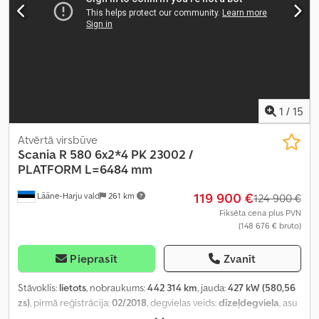
1
/
15
Atvērtā virsbūve
Scania
R 580 6x2*4 PK 23002 /
PLATFORM L=6484 mm
119 900 €
Lääne-Harju vald
261 km
124 900 €
Fiksēta cena plus PVN
(148 676 € bruto)
Pieprasīt
Zvanīt
Stāvoklis:
lietots
, nobraukums:
442 314 km
, jauda:
427 kW (580,56
zs)
, pirmā reģistrācija:
02/2018
, degvielas veids:
dīzeļdegviela
, asu
konfigurācija:
6x2
, riteņu bāze:
4 750 mm
, degviela:
dīzeļdegviela
,