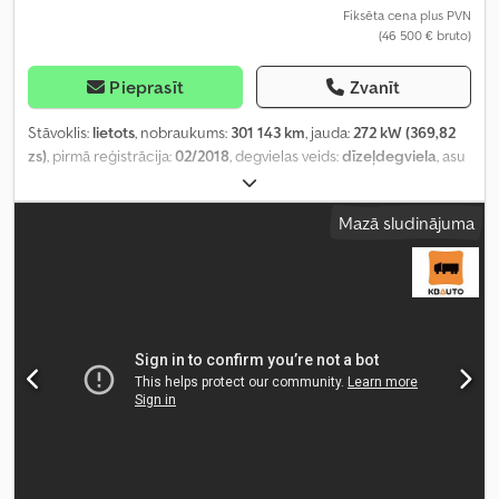
Fiksēta cena plus PVN
(46 500 € bruto)
Pieprasīt
Zvanīt
Stāvoklis:
lietots
, nobraukums:
301 143 km
, jauda:
272 kW (369,82
zs)
, pirmā reģistrācija:
02/2018
, degvielas veids:
dīzeļdegviela
, asu
konfigurācija:
6x2
, riteņu bāze:
5 150 mm
, degviela:
dīzeļdegviela
,
pārnesuma veids:
automātisks
, emisijas klase:
Euro 6
, piekares
Mazā sludinājuma
sistēma:
tērauds-gaiss
, kopējais garums:
9 300 mm
, kopējais
platums:
2 550 mm
, Ražošanas gads:
2018
, Aprīkojums:
borta
dators, centrālā atslēga, diferenciāļa bloķētājs, elektriskais logu
regulators, elektriski regulējams spogulis, gaisa
kondicionēšana, kruīza kontrole, sēdekļa apsilde
,