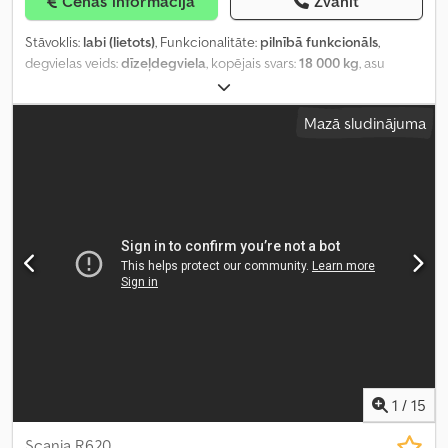
Cenas informācija
Zvanīt
Stāvoklis:
labi (lietots)
, Funkcionalitāte:
pilnībā funkcionāls
,
degvielas veids:
dīzeļdegviela
, kopējais svars:
18 000 kg
, asu
konfigurācija:
2 asis
, degviela:
dīzeļdegviela
, bremzes:
retardētājs
,
krāsa:
balts
, pārnesuma veids:
mehānisks
, emisijas klase:
Euro 4
,
Mazā sludinājuma
piekares sistēma:
tērauds-gaiss
, Ražošanas gads:
2008
,
Aprīkojums:
ABS, borta dators, diferenciāļa bloķētājs, gaisa
kondicionēšana, gaisa spilvens, kruīza kontrole, zems līmenis
troksnis
,
1
/
15
Scania R620