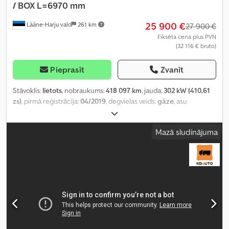
/ BOX L=6970 mm
25 900 €
Lääne-Harju vald
261 km
27 900 €
Fiksēta cena plus PVN
(32 116 € bruto)
Pieprasīt
Zvanīt
Stāvoklis:
lietots
, nobraukums:
418 097 km
, jauda:
302 kW (410,61
zs)
, pirmā reģistrācija:
04/2019
, degvielas veids:
gāze
, asu
konfigurācija:
6x2
, riteņu bāze:
4 550 mm
, degviela:
šķidrais naftas
gāze (LPG)
, bremzes:
retardētājs
, vadītāja kabīne:
gulēšanas
Mazā sludinājuma
kabīne
, pārnesuma veids:
automātisks
, emisijas klase:
Euro 6
,
piekares sistēma:
gaiss
, kopējais garums:
9 370 mm
, kopējais
platums:
2 600 mm
, kopējais augstums:
4 110 mm
, krautuves
garums:
6 970 mm
, iekraušanas vietas platums:
2 500 mm
,
iekraušanas telpas augstums:
2 730 mm
, Ražošanas gads:
2019
,
Aprīkojums:
borta dators, centrālā atslēga, diferenciāļa
bloķētājs, elektriskais logu regulators, elektriski regulējams
spogulis, gaisa kondicionēšana, kruīza kontrole, retardētājs,
stāvvietas sildītājs, sēdekļa apsilde
,