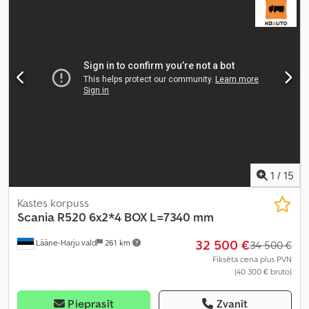
kopējais platums:
2 540 mm
, Ražošanas gads:
2020
, Aprīkojums:
borta dators, centrālā atslēga, diferenciāļa bloķētājs,
elektriskais logu regulators, elektriski regulējams spogulis, gaisa
kondicionēšana, kruīza kontrole, retardētājs, stāvvietas sildītājs,
sēdekļa apsilde
,
1
/
15
Kastes korpuss
Scania
R520 6x2*4 BOX L=7340 mm
32 500 €
Lääne-Harju vald
261 km
34 500 €
Fiksēta cena plus PVN
(40 300 € bruto)
Pieprasīt
Zvanīt