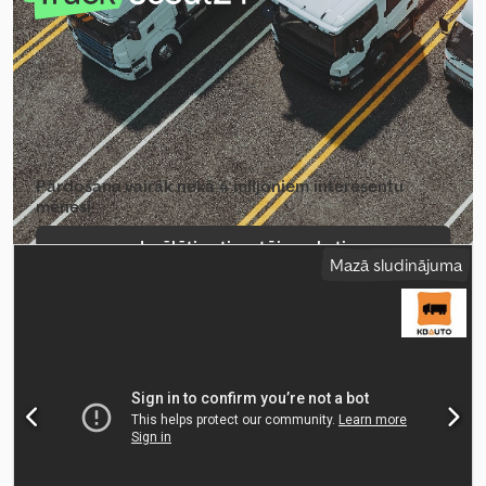
gads:
2023
, cilindru skaits:
6
, dzinēja tilpums:
13 000 cm³
, stūres
rata pozīcija:
kreisais
, Aprīkojums:
pilna apkope vēsture, stūres
pastiprinātājs
,
Pārdošana vairāk nekā 4 miljoniem interesentu
mēnesī
Izvēlēties tirgotāja paketi
Mazā sludinājuma
Izveidot atsevišķu sludinājumu