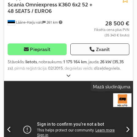
Scania
Omniexpress K360 6x2 52 +
48 SEATS / EURO6
28 500 €
Lääne-Harju vald
261 km
Fiksēta cena plus PVN
(35 340 € bruto)
Pieprasīt
Zvanīt
Stāvoklis:
lietots
, nobraukums:
1 175 164 km
, jauda:
26 kW (35,35
zs)
, pirmā reģistrācija:
02/2015
, degvielas veids:
dīzeļdegviela
,
sēdvietu skaits:
52
, pārnesuma veids:
automātisks
, emisijas klase:
Euro 6
, piekares sistēma:
gaiss
, kopējais garums:
15 000 mm
,
Mazā sludinājuma
kopējais platums:
2 550 mm
, kopējais augstums:
3 310 mm
,
Ražošanas gads:
2015
, Aprīkojums:
borta dators, gaisa
kondicionēšana
,