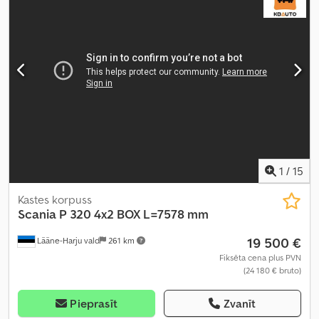
Aprīkojums:
borta dators, centrālā atslēga, diferenciāļa
bloķētājs, elektriskais logu regulators, elektriski regulējams
spogulis, gaisa kondicionēšana, kruīza kontrole, stāvvietas
sildītājs, sēdekļa apsilde
,
1
/
15
Kastes korpuss
Scania
P 320 4x2 BOX L=7578 mm
19 500 €
Lääne-Harju vald
261 km
Fiksēta cena plus PVN
(24 180 € bruto)
Pieprasīt
Zvanīt