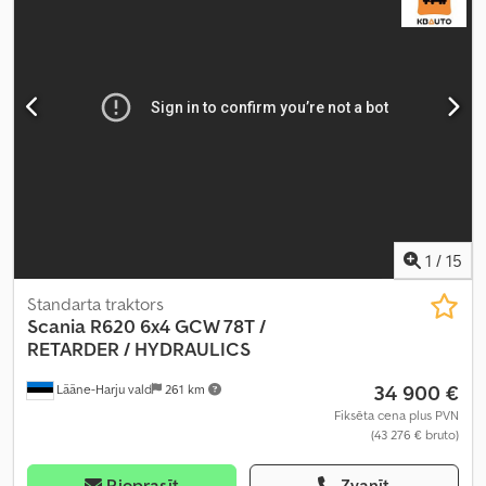
Ražošanas gads:
2015
, Aprīkojums:
ABS, EBS (Elektroniskā bremžu
sistēma), celtnis, centrālā atslēga, diferenciāļa bloķētājs,
elektriskais logu regulators, elektriski regulējams spogulis, gaisa
kondicionēšana, gaisa spilvens, piekabes sakabe, retardētājs,
spoileris, stāvvietas sildītājs, sēdekļa apsilde
,
1
/
15
Standarta traktors
Scania
R620 6x4 GCW 78T /
RETARDER / HYDRAULICS
34 900 €
Lääne-Harju vald
261 km
Fiksēta cena plus PVN
(43 276 € bruto)
Pieprasīt
Zvanīt