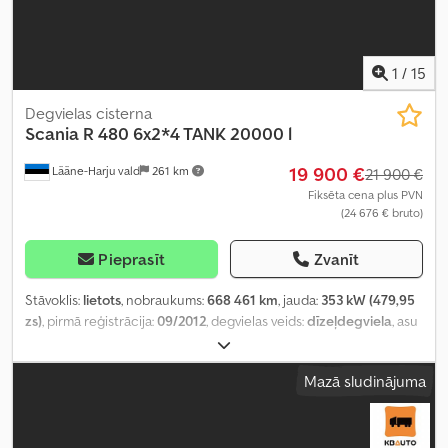
1
/
15
Degvielas cisterna
Scania
R 480 6x2*4 TANK 20000 l
19 900 €
Lääne-Harju vald
261 km
21 900 €
Fiksēta cena plus PVN
(24 676 € bruto)
Pieprasīt
Zvanīt
Stāvoklis:
lietots
, nobraukums:
668 461 km
, jauda:
353 kW (479,95
zs)
, pirmā reģistrācija:
09/2012
, degvielas veids:
dīzeļdegviela
, asu
konfigurācija:
6x2
, riteņu bāze:
4 100 mm
, degviela:
dīzeļdegviela
,
degvielas tvertnes tilpums:
20 000 l
, vadītāja kabīne:
gulēšanas
Mazā sludinājuma
kabīne
, pārnesuma veids:
automātisks
, emisijas klase:
Euro 5
,
piekares sistēma:
gaiss
, kopējais garums:
8 400 mm
, kopējais
platums:
2 500 mm
, Ražošanas gads:
2012
, Aprīkojums:
borta
dators, centrālā atslēga, diferenciāļa bloķētājs, elektriskais logu