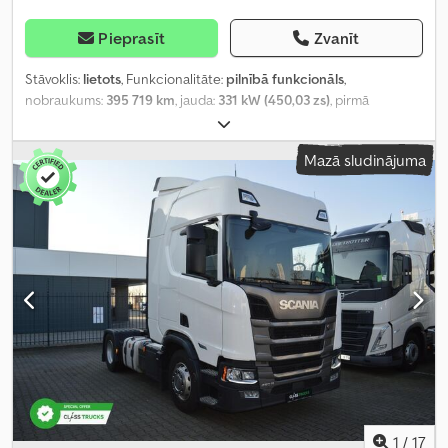
Pieprasīt
Zvanīt
Stāvoklis:
lietots
, Funkcionalitāte:
pilnībā funkcionāls
,
nobraukums:
395 719 km
, jauda:
331 kW (450,03 zs)
, pirmā
reģistrācija:
05/2023
, degvielas veids:
dīzeļdegviela
, kopējais
svars:
8 253 kg
, asu konfigurācija:
4x2
, riteņu bāze:
375 mm
, krāsa:
Mazā sludinājuma
balts
, pārnesuma veids:
automātisks
, emisijas klase:
Euro 6
,
Ražošanas gads:
2023
, cilindru skaits:
6
, dzinēja tilpums:
13 000
cm³
, stūres rata pozīcija:
kreisais
, Aprīkojums:
pilna apkope
vēsture, stūres pastiprinātājs
,
1
/
17