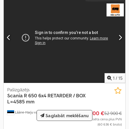
1
/
15
Pašizgāzējs
Scania
R 650 6x4 RETARDER / BOX
L=4585 mm
48 900 €
Lääne-Harju vald
261 km
52 900 €
Saglabāt meklēšanu
Fiksēta cena plus PVN
(60 636 € bruto)