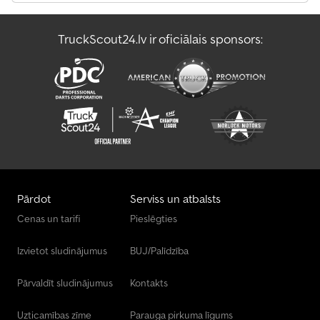
Sūkšanas/Skalošanas Transportlīdzeklis
TruckScout24.lv ir oficiālais sponsors:
Transporta Tehnoloģija Lauksaimniecībai
Virsbūves / Brezenta Nomaiņa
Pārdot
Serviss un atbalsts
Cenas un tarifi
Pieslēgties
Izvietot sludinājumus
BUJ/Palīdzība
Pārvaldīt sludinājumus
Kontakts
Uzticamības zīme
Parauga pirkuma līgums