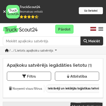
TruckScout24
Uz lietotni
Bezmaksas veikalā
Pārdot
Meklēt
/ ... / Lietots apaļkoku satvērējs
Apaļkoku satvērējs iegādāties lietotu
(1)
Filtrs
Atbilstība
Iekrāvēji un iekšējās loģistikas tehnika
Noņemt visus filtrus