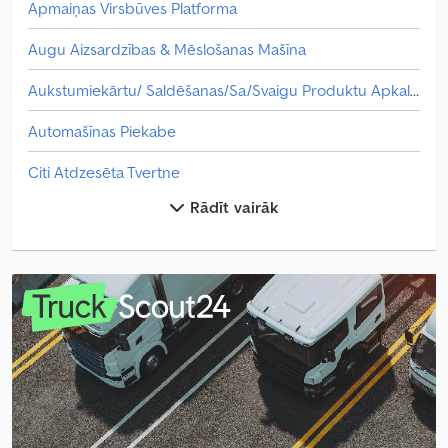
Apmaiņas Virsbūves Platforma
Augu Aizsardzības & Mēslošanas Mašīna
Aukstumiekārtu/ Saldēšanas/Sa/Svaigu Produktu Apkalpošana
Automašīnas Piekabe
Citi Atdzesēta Tvertne
Rādīt vairāk
Citi Aukstumiekārtu/ Saldēšanas/Sa/Svaigu Produktu Apkalpošana
Citi Automašīnas Piekabe
Citi Kokmateriālu Transportētājs
Citi Mēslojuma Izkliedētājs
Citi Pašizgāzējs
Citi Piekare / Virsbūves Daļa / Celtnis