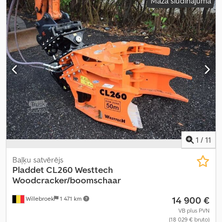
Mazā sludinājuma
1
/
11
Baļķu satvērējs
Pladdet
CL260 Westtech
Woodcracker/boomschaar
14 900 €
Willebroek
1 471 km
VB plus PVN
(18 029 € bruto)