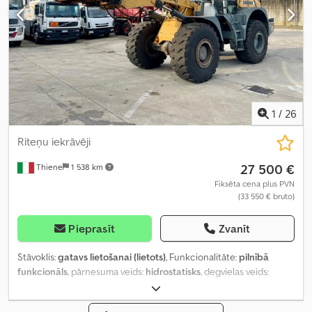
1
/
26
Riteņu iekrāvēji
27 500 €
Thiene
1 538 km
Fiksēta cena plus PVN
(33 550 € bruto)
Pieprasīt
Zvanīt
Stāvoklis:
gatavs lietošanai (lietots)
, Funkcionalitāte:
pilnībā
funkcionāls
, pārnesuma veids:
hidrostatisks
, degvielas veids:
dīzeļdegviela
, krāsa:
dzeltens
, kopējais svars:
17 300 kg
, riepas
izmērs:
23.5-25
, riepu stāvoklis:
40 procenti
, braukšanas stāvoklis: