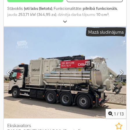
Stāvoklis:
ļoti labs (lietots)
, Funkcionalitāte:
pilnībā funkcionāls
,
jauda:
253,71 kW (344,95 zs)
, dzinēja darba tilpums:
10 cm³
,
Mazā sludinājuma
1
/
13
Ekskavators