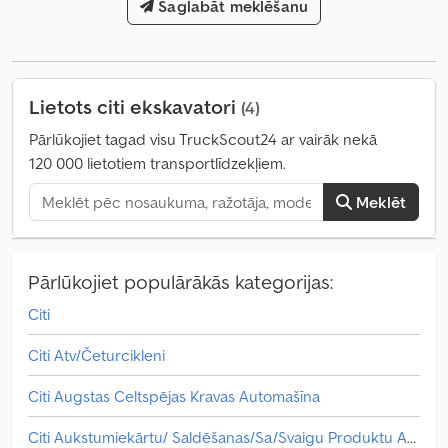
70 procenti
, asu konfigurācija:
Saglabāt meklēšanu
2 asis
, pirmā reģistrācija:
07/2001
,
kausa tilpums:
4,4 m³
, rakšanas kausa platums:
2 950 mm
, bremzes:
cits
, piekares sistēma:
tērauds
, Ražošanas gads:
2001
, darbības
stundas:
15 200 h
, iekārtas/transportlīdzekļa numurs:
4520389
,
Aprīkojums:
kabīne, pilnpiedziņa
,
Lietots citi ekskavatori
(4)
Pārlūkojiet tagad visu TruckScout24 ar vairāk nekā
120 000 lietotiem transportlīdzekļiem.
Meklēt
Pārlūkojiet populārākās kategorijas:
Citi
Citi Atv/Četurcikleni
Citi Augstas Celtspējas Kravas Automašīna
Citi Aukstumiekārtu/ Saldēšanas/Sa/Svaigu Produktu Apkalpošana