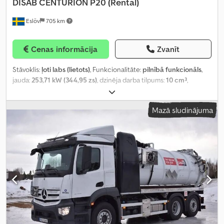
DISAB
CENTURION P20 (Rental)
Eslöv
705 km
Cenas informācija
Zvanīt
Stāvoklis:
ļoti labs (lietots)
, Funkcionalitāte:
pilnībā funkcionāls
,
jauda:
253,71 kW (344,95 zs)
, dzinēja darba tilpums:
10 cm³
,
Mazā sludinājuma