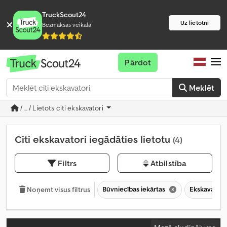
TruckScout24
Uz lietotni
Bezmaksas veikalā
Pārdot
Meklēt
/ ... / Lietots citi ekskavatori
Citi ekskavatori iegādāties lietotu
(4)
Filtrs
Atbilstība
Būvniecības iekārtas
Ekskavator
Noņemt visus filtrus