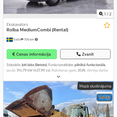
1
/
2
Ekskavators
Rolba
MediumCombi (Rental)
Eslöv
705 km
Cenas informācija
Zvanīt
Stāvoklis:
ļoti labs (lietots)
, Funkcionalitāte:
pilnībā funkcionāls
,
jauda:
314,79 kW (427,99 zs)
, Ražošanas gads:
2026
, dzinēja darba
tilpums:
10 cm³
,
Mazā sludinājuma