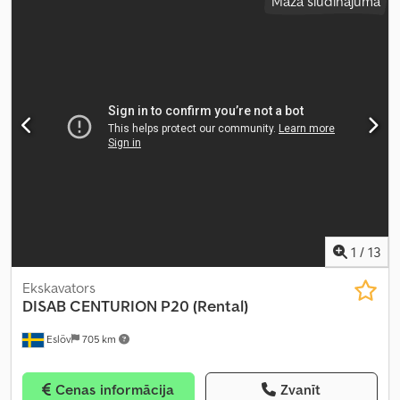
Mazā sludinājuma
1
/
13
Ekskavators
DISAB
CENTURION P20 (Rental)
Eslöv
705 km
Cenas informācija
Zvanīt