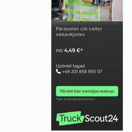
Pārdodiet citi celtņi
nekavējoties
no
4,49 €
*
Uzziniet tagad
+49 201 858 955 07
pārdot bez komisijas maksas
*par sludinājumu/mēnesī