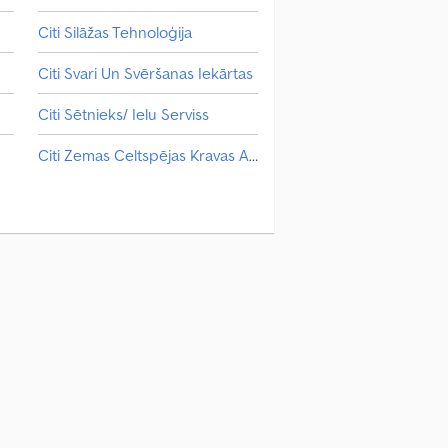
Citi Silāžas Tehnoloģija
Citi Svari Un Svēršanas Iekārtas
Citi Sētnieks/ Ielu Serviss
Citi Zemas Celtspējas Kravas Automašīna
ekare / Virsbūves Daļa / Celtnis
Citi Šasija
Citi Žāvēšana