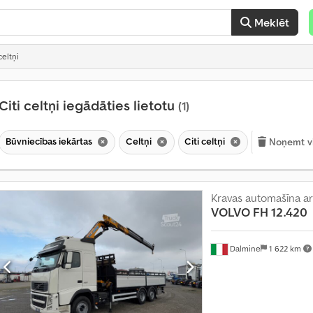
Meklēt
celtņi
Citi celtņi iegādāties lietotu
(1)
Būvniecības iekārtas
Celtņi
Citi celtņi
Noņemt vis
Kravas automašīna ar 
VOLVO
FH 12.420
Dalmine
1 622 km