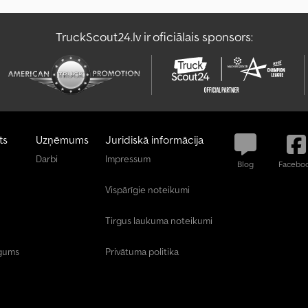
TruckScout24.lv ir oficiālais sponsors:
ts
Uzņēmums
Juridiskā informācija
Darbi
Impressum
Blog
Facebo
Vispārīgie noteikumi
Tirgus laukuma noteikumi
īgums
Privātuma politika