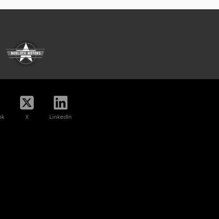
ok
X
LinkedIn