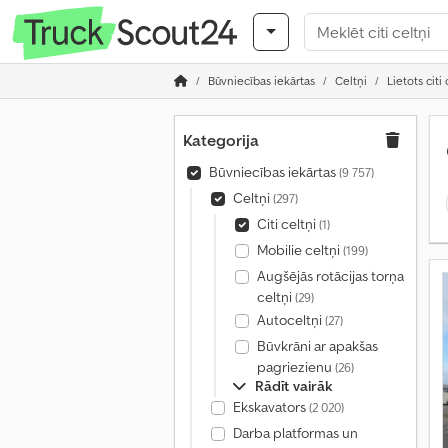
Būvniecības iekārtas
Celtņi
Lietots citi 
Kategorija
Būvniecības iekārtas
(9 757)
Celtņi
(297)
Citi celtņi
(1)
Mobilie celtņi
(199)
Augšējās rotācijas torņa
celtņi
(29)
Autoceltņi
(27)
Būvkrāni ar apakšas
pagriezienu
(26)
Rādīt vairāk
Ekskavators
(2 020)
Darba platformas un