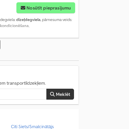
Nosūtīt pieprasījumu
, degviela:
dīzeļdegviela
, pārnesuma veids:
 kondicionēšana
,
iem transportlīdzekļiem.
Meklēt
Citi Siets/Smalcinātājs