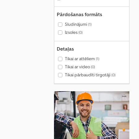
Pārdošanas formāts
Sludinājumi
(1)
Izsoles
(0)
Detaļas
Tikai ar attēliem
(1)
Tikai ar video
(0)
Tikai pārbaudīti tirgotāji
(0)