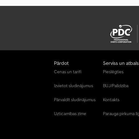
Pārdot
Serviss un atbals
Cenas un tarifi
Pieslēgties
Izvietot sludinājumus
BUJ/Palīdzība
Pārvaldīt sludinājumus
Kontakts
Uzticamības zīme
Parauga pirkuma l