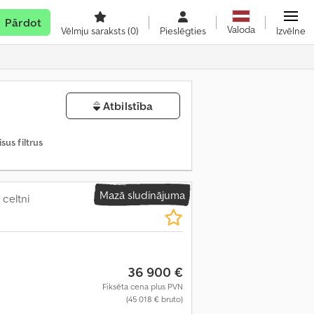
Pārdot
Valoda
Vēlmju saraksts
(0)
Pieslēgties
Izvēlne
Atbilstība
us filtrus
Mazā sludinājuma
celtni
36 900 €
Fiksēta cena plus PVN
(45 018 € bruto)