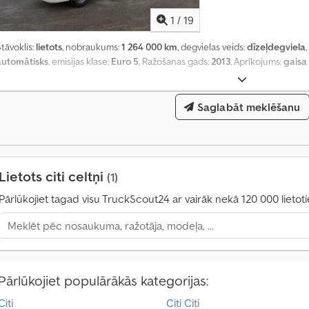
1
/
19
tāvoklis:
lietots
, nobraukums:
1 264 000 km
, degvielas veids:
dīzeļdegviela
automātisks
, emisijas klase:
Euro 5
, Ražošanas gads:
2013
, Aprīkojums:
gaisa
Saglabāt meklēšanu
Lietots citi celtņi
(1)
Pārlūkojiet tagad visu TruckScout24 ar vairāk nekā 120 000 lietot
Pārlūkojiet populārākās kategorijas:
Citi
Citi Citi