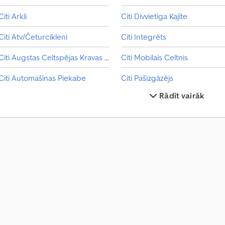
Citi Arkli
Citi Divvietīga Kajīte
Citi Atv/Četurcikleni
Citi Integrēts
Citi Augstas Celtspējas Kravas Automašīna
Citi Mobilais Celtnis
Citi Automašīnas Piekabe
Citi Pašizgāzējs
Rādīt vairāk
Citi Biešu Tehnoloģija
Citi Pi
Citi Celtniecības Mašīnas
Citi Riteņi/Riepas/Riepas
Citi Celtniecības Tehnikas Piekabe
Citi Rullītis
Citi Citas Ierīces
Citi Ruļļu Iesaiņotājs