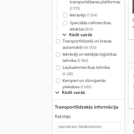
transportēšanas platformas
(2 015)
Iekrāvējs
(1 504)
S
Speciālās celtniecības
iekārtas
(945)
Rādīt vairāk
Transportlīdzekļi un kravas
automobiļi
(46 550)
Iekrāvēji un iekšējās loģistikas
tehnika
(5 982)
Lauksaimniecības tehnika
(4 226)
Kemperi un dzīvojamās
piekabes
(3 695)
Rādīt vairāk
Transportlīdzekļa informācija
Ražotājs: