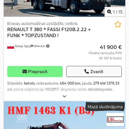
1
/
15
Kravas automašīnai uzstādīts celtnis
RENAULT
T 380 * FASSI F120B.2.22 +
FUNK * TOPZUSTAND !
41 900 €
Nowy Sacz
844 km
Fiksēta cena plus PVN
(51 537 € bruto)
Pieprasīt
Zvanīt
Stāvoklis:
lietots
, nobraukums:
464 000 km
, jauda:
279 kW (379,33
zs)
, pirmā reģistrācija:
10/2017
, degvielas veids:
dīzeļdegviela
,
kopējais svars:
26 000 kg
, asu konfigurācija:
3 asis
, bremzes:
retardētājs
, krāsa:
balts
, pārnesuma veids:
automātisks
, krautuves
Mazā sludinājuma
garums:
6 800 mm
, iekraušanas vietas platums:
2 550 mm
,
iekraušanas telpas augstums:
600 mm
, Ražošanas gads:
2017
,
Aprīkojums:
ABS, celtnis, gaisa kondicionēšana
,