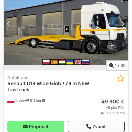
2 540 mm
, Ražošanas gads:
2016
, Aprīkojums:
kabeļu vinča, kruīza
kontrole
,
1
/
30
Autokrāns
Renault
D19 Wide Glob / 7.8 m NEW
tow truck
49 900 €
Kraków
813 km
VB plus PVN
(61 377 € bruto)
Pieprasīt
Zvanīt