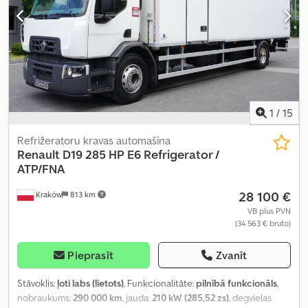
1
/
15
Refrižeratoru kravas automašīna
Renault
D19 285 HP E6 Refrigerator /
ATP/FNA
28 100 €
Kraków
813 km
VB plus PVN
(34 563 € bruto)
Pieprasīt
Zvanīt
Stāvoklis:
ļoti labs (lietots)
, Funkcionalitāte:
pilnībā funkcionāls
,
nobraukums:
290 000 km
, jauda:
210 kW (285,52 zs)
, degvielas