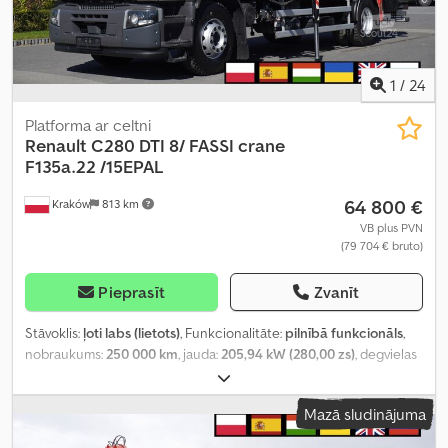
1
/
24
Platforma ar celtni
Renault
C280 DTI 8/ FASSI crane
F135a.22 /15EPAL
64 800 €
Kraków
813 km
VB plus PVN
(79 704 € bruto)
Pieprasīt
Zvanīt
Stāvoklis:
ļoti labs (lietots)
, Funkcionalitāte:
pilnībā funkcionāls
,
nobraukums:
250 000 km
, jauda:
205,94 kW (280,00 zs)
, degvielas
veids:
dīzeļdegviela
, tukšais svars:
10 970 kg
, maksimālā
kravnesība:
8 030 kg
, kopējais svars:
19 000 kg
, asu konfigurācija:
Mazā sludinājuma
4x2
, krāsa:
balts
, vadītāja kabīne:
dienas kabīne
, pārnesuma veids:
automātisks
, emisijas klase:
Euro 6
, krautuves garums:
6 200 mm
,