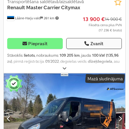
Transportēšana saldētavā/aizsaldētavā
Renault
Master Carrier Citymax
13 900 €
Lääne-Harju vald
261 km
14 900 €
Fiksēta cena plus PVN
(17 236 € bruto)
Pieprasīt
Zvanīt
Stāvoklis:
lietots
, nobraukums:
109 205 km
, jauda:
100 kW (135,96
zs)
, pirmā reģistrācija:
01/2022
, degvielas veids:
dīzeļdegviela
, asu
konfigurācija:
4x2
, degviela:
dīzeļdegviela
, pārnesuma veids:
mehānisks
, emisijas klase:
Euro 6
, kopējais garums:
5 570 mm
,
Mazā sludinājuma
kopējais platums:
2 070 mm
, kopējais augstums:
2 490 mm
,
Ražošanas gads:
2022
, Aprīkojums:
centrālā atslēga, elektriskais
logu regulators, elektriski regulējams spogulis, gaisa
kondicionēšana, kruīza kontrole
,