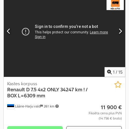
1
/
15
Kastes korpuss
Renault
D 7.5 4x2 ONLY 34247 km ! /
BOX L=6309 mm
11 900 €
Lääne-Harju vald
261 km
Fiksēta cena plus PVN
(14 756 € bruto)