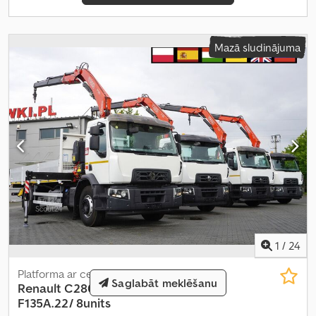
Mazā sludinājuma
1
/
24
Platforma ar celtni
Saglabāt meklēšanu
Renault
C280 DTI 8/ FASSI crane
F135A.22/ 8units