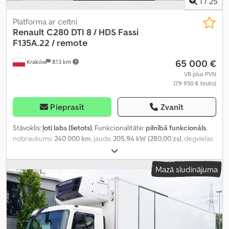
1
/
25
Platforma ar celtni
Renault
C280 DTI 8 / HDS Fassi
F135A.22 / remote
65 000 €
Kraków
813 km
VB plus PVN
(79 950 € bruto)
Pieprasīt
Zvanīt
Stāvoklis:
ļoti labs (lietots)
, Funkcionalitāte:
pilnībā funkcionāls
,
nobraukums:
240 000 km
, jauda:
205,94 kW (280,00 zs)
, degvielas
veids:
dīzeļdegviela
, tukšais svars:
10 950 kg
, maksimālā
kravnesība:
8 050 kg
, kopējais svars:
19 000 kg
, asu konfigurācija:
Mazā sludinājuma
4x2
, riteņu bāze:
5 250 mm
, krāsa:
balts
, vadītāja kabīne:
dienas
kabīne
, pārnesuma veids:
automātisks
, emisijas klase:
Euro 6
,
krautuves garums:
6 200 mm
, iekraušanas vietas platums:
2 460
mm
, iekraušanas telpas augstums:
600 mm
, Ražošanas gads:
2020
,
Aprīkojums:
AdBlue, Tahogrāfs, celtnis, diferenciāļa bloķētājs,
gaisa kondicionēšana, kruīza kontrole
,