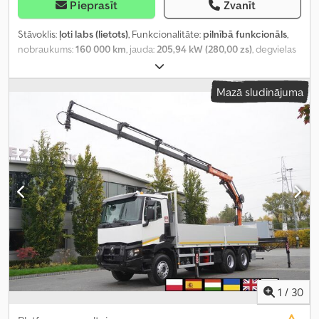
Pieprasīt
Zvanīt
Stāvoklis:
ļoti labs (lietots)
, Funkcionalitāte:
pilnībā funkcionāls
,
nobraukums:
160 000 km
, jauda:
205,94 kW (280,00 zs)
, degvielas
veids:
dīzeļdegviela
, tukšais svars:
10 970 kg
, maksimālā
kravnesība:
8 030 kg
, kopējais svars:
19 000 kg
, asu konfigurācija:
Mazā sludinājuma
4x2
, riteņu bāze:
5 250 mm
, krāsa:
balts
, vadītāja kabīne:
dienas
kabīne
, pārnesuma veids:
automātisks
, emisijas klase:
Euro 6
,
krautuves garums:
6 200 mm
, iekraušanas vietas platums:
2 460
mm
, iekraušanas telpas augstums:
600 mm
, Ražošanas gads:
2021
,
Aprīkojums:
AdBlue, Tahogrāfs, celtnis, gaisa kondicionēšana,
kruīza kontrole
,
1
/
30