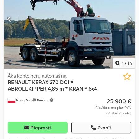
1
/
14
Āķa konteineru automašīna
RENAULT
KERAX 370 DCI *
ABROLLKIPPER 4,85 m * KRAN * 6x4
25 900 €
Nowy Sacz
844 km
Fiksēta cena plus PVN
(31 857 € bruto)
Pieprasīt
Zvanīt