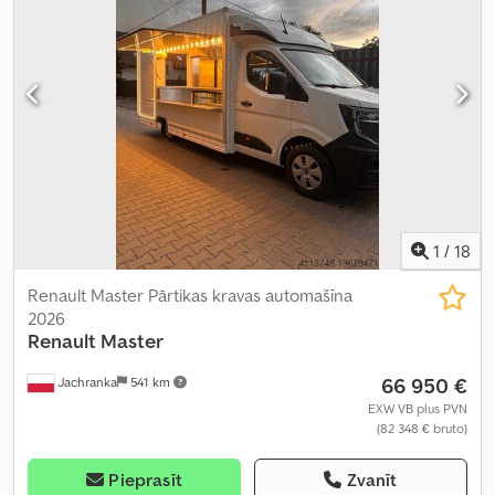
emisijas klase:
Euro 6
, piekares sistēma:
tērauds-gaiss
, sēdvietu
skaits:
3
, kopējais garums:
9 100 mm
, kopējais platums:
2 500 mm
,
kopējais augstums:
3 450 mm
, iekraušanas telpas tilpums:
19,5 m³
,
Ražošanas gads:
2018
, darbības stundas:
12 595 h
, Aprīkojums:
ABS, Tahogrāfs, borta dators, centrālā atslēga, gaisa
kondicionēšana, kruīza kontrole, retardētājs
,
1
/
18
Renault Master Pārtikas kravas automašīna
2026
Renault
Master
66 950 €
Jachranka
541 km
EXW VB plus PVN
(82 348 € bruto)
Pieprasīt
Zvanīt