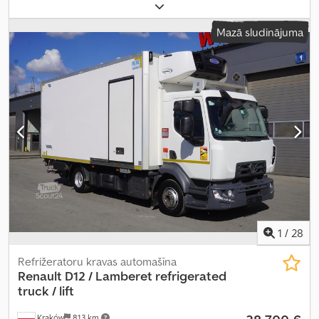
veids:
dīzeļdegviela
, tukšais svars:
11 630 kg
, kopējais svars:
19 000
kg
, asu konfigurācija:
4x2
, bremzes:
dzinēja bremzēšana
, krāsa:
Mazā sludinājuma
balts
, vadītāja kabīne:
dienas kabīne
, pārnesuma veids:
mehānisks
, emisijas klase:
Euro 6
, piekares sistēma:
gaiss
,
krautuves garums:
9 000 mm
, iekraušanas vietas platums:
2 500
mm
, iekraušanas telpas augstums:
2 350 mm
, Ražošanas gads:
2015
, darbības svars:
7 370 kg
, Aprīkojums:
dzesēšanas iekārta,
gaisa kondicionēšana
,
1
/
28
Refrižeratoru kravas automašīna
Renault
D12 / Lamberet refrigerated
truck / lift
Kraków
813 km