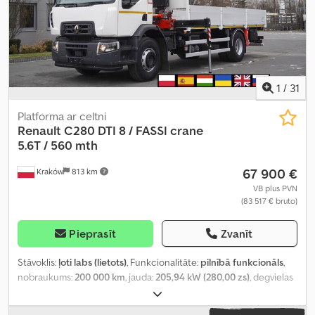
1
/
31
Platforma ar celtni
Renault
C280 DTI 8 / FASSI crane
5.6T / 560 mth
67 900 €
Kraków
813 km
VB plus PVN
(83 517 € bruto)
Pieprasīt
Zvanīt
Stāvoklis:
ļoti labs (lietots)
, Funkcionalitāte:
pilnībā funkcionāls
,
nobraukums:
200 000 km
, jauda:
205,94 kW (280,00 zs)
, degvielas
veids:
dīzeļdegviela
, tukšais svars:
10 970 kg
, maksimālā
kravnesība:
8 030 kg
, kopējais svars:
19 000 kg
, asu konfigurācija: