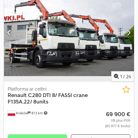
iekraušanas vietas platums:
2 460 mm
, iekraušanas telpas
augstums:
600 mm
, Ražošanas gads:
2020
, Aprīkojums:
AdBlue,
Tahogrāfs, celtnis, diferenciāļa bloķētājs, gaisa
kondicionēšana, kruīza kontrole
,
1
/
24
Platforma ar celtni
Renault
C280 DTI 8/ FASSI crane
F135A.22/ 8units
69 900 €
Kraków
813 km
VB plus PVN
(85 977 € bruto)