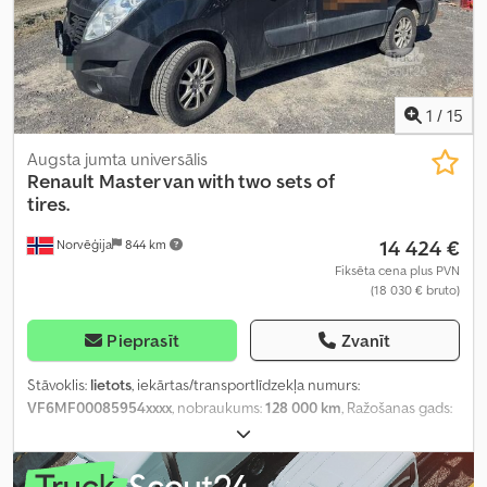
1
/
15
Augsta jumta universālis
Renault
Master van with two sets of
tires.
14 424 €
Norvēģija
844 km
Fiksēta cena plus PVN
(18 030 € bruto)
Pieprasīt
Zvanīt
Stāvoklis:
lietots
, iekārtas/transportlīdzekļa numurs:
VF6MF00085954xxxx
, nobraukums:
128 000 km
, Ražošanas gads:
2019
,