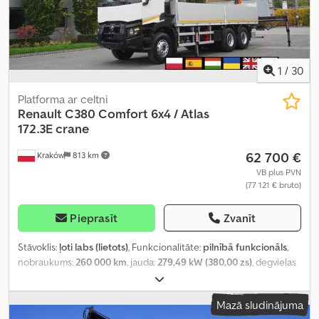
1
/
30
Platforma ar celtni
Renault
C380 Comfort 6x4 / Atlas
172.3E crane
62 700 €
Kraków
813 km
VB plus PVN
(77 121 € bruto)
Pieprasīt
Zvanīt
Stāvoklis:
ļoti labs (lietots)
, Funkcionalitāte:
pilnībā funkcionāls
,
nobraukums:
260 000 km
, jauda:
279,49 kW (380,00 zs)
, degvielas
veids:
dīzeļdegviela
, tukšais svars:
14 480 kg
, maksimālā
kravnesība:
11 520 kg
, kopējais svars:
26 000 kg
, asu konfigurācija:
Mazā sludinājuma
6x4
, krāsa:
balts
, vadītāja kabīne:
dienas kabīne
, pārnesuma veids: