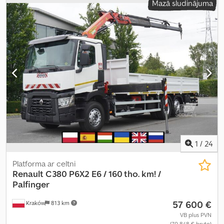
Mazā sludinājuma
4x2
, riteņu bāze:
5 250 mm
, krāsa:
balts
, vadītāja kabīne:
dienas
kabīne
, pārnesuma veids:
automātisks
, emisijas klase:
Euro 6
,
krautuves garums:
6 200 mm
, iekraušanas vietas platums:
2 460
mm
, iekraušanas telpas augstums:
600 mm
, Ražošanas gads:
2020
,
Aprīkojums:
celtnis, diferenciāļa bloķētājs, gaisa
kondicionēšana, kruīza kontrole
,
1
/
24
Platforma ar celtni
Renault
C380 P6X2 E6 / 160 tho. km! /
Palfinger
57 600 €
Kraków
813 km
VB plus PVN
(70 848 € bruto)