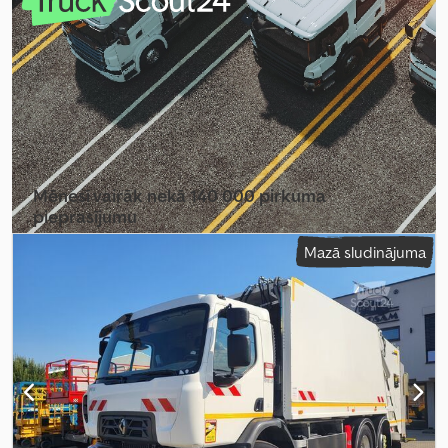
Mēnesī vairāk nekā 140 000 pirkuma
pieprasījumu
Mazā sludinājuma
Izvēlēties tirgotāja paketi