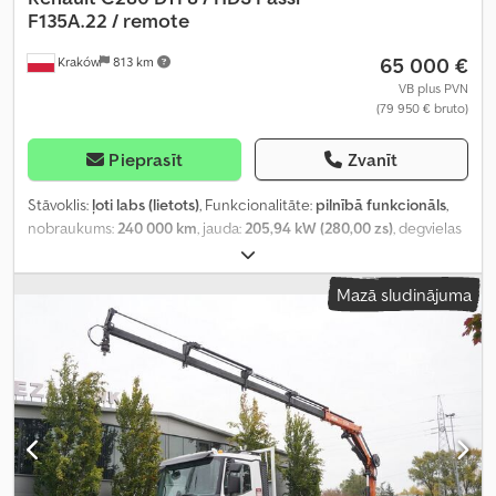
F135A.22 / remote
65 000 €
Kraków
813 km
VB plus PVN
(79 950 € bruto)
Pieprasīt
Zvanīt
Stāvoklis:
ļoti labs (lietots)
, Funkcionalitāte:
pilnībā funkcionāls
,
nobraukums:
240 000 km
, jauda:
205,94 kW (280,00 zs)
, degvielas
veids:
dīzeļdegviela
, tukšais svars:
10 950 kg
, maksimālā
kravnesība:
8 050 kg
, kopējais svars:
19 000 kg
, asu konfigurācija:
Mazā sludinājuma
4x2
, riteņu bāze:
5 250 mm
, krāsa:
balts
, vadītāja kabīne:
dienas
kabīne
, pārnesuma veids:
automātisks
, emisijas klase:
Euro 6
,
krautuves garums:
6 200 mm
, iekraušanas vietas platums:
2 460
mm
, iekraušanas telpas augstums:
600 mm
, Ražošanas gads:
2020
,
Aprīkojums:
AdBlue, Tahogrāfs, celtnis, diferenciāļa bloķētājs,
gaisa kondicionēšana, kruīza kontrole
,