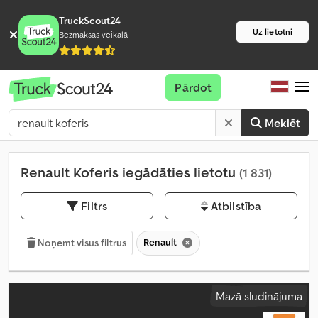
TruckScout24
Uz lietotni
Bezmaksas veikalā
Pārdot
Meklēt
Renault Koferis iegādāties lietotu
(1 831)
Filtrs
Atbilstība
Renault
Noņemt visus filtrus
Mazā sludinājuma