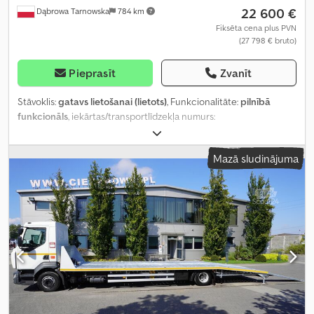
22 600 €
Dąbrowa Tarnowska
784 km
Fiksēta cena plus PVN
(27 798 € bruto)
Pieprasīt
Zvanīt
Stāvoklis:
gatavs lietošanai (lietots)
, Funkcionalitāte:
pilnībā
funkcionāls
, iekārtas/transportlīdzekļa numurs:
VF620M861JB002590
, nobraukums:
186 886 km
, pirmā
reģistrācija:
03/2018
, degvielas veids:
dīzeļdegviela
, tukšais svars:
Mazā sludinājuma
14 089 kg
, maksimālā kravnesība:
12 910 kg
, kopējais svars:
27 000
kg
, riepas izmērs:
315/80R22,5
, asu konfigurācija:
6x2
, riteņu bāze:
3 900 mm
, asu attālums:
1 350 mm
, degviela:
dīzeļdegviela
,
bremzes:
retardētājs
, krāsa:
balts
, pārnesuma veids:
automātisks
,
emisijas klase:
Euro 6
, piekares sistēma:
tērauds-gaiss
, sēdvietu
skaits:
3
, kopējais garums:
9 700 mm
, kopējais platums:
2 500 mm
,
kopējais augstums:
3 450 mm
, Aprīkojums:
ABS, gaisa
kondicionēšana, joslas informēšanas asistents, kruīza kontrole,
retardētājs
,