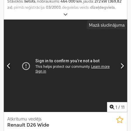
Stāvoklis:
lietots
, nobraukums:
464 000 km
, jauda:
272 kW (369,82
zs)
, pirmā reģistrācija:
03/2003
, degvielas veids:
dīzeļdegviela
,
kopējais svars:
26 500 kg
, asu konfigurācija:
3 asis
, krāsa:
balts
,
pārnesuma veids:
mehānisks
, krautuves garums:
4 850 mm
,
Mazā sludinājuma
iekraušanas vietas platums:
1 400 mm
, iekraušanas telpas
augstums:
1 250 mm
, Ražošanas gads:
2003
, Aprīkojums:
ABS,
celtnis, elektroniskā stabilitātes programma (ESP), gaisa
kondicionēšana, stāvvietas sildītājs
,
1
/
11
Atkritumu vedējs
Renault
D26 Wide