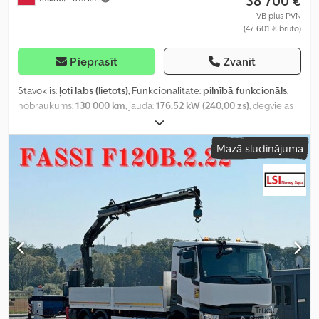
38 700 €
VB plus PVN
(47 601 € bruto)
Pieprasīt
Zvanīt
Stāvoklis:
ļoti labs (lietots)
, Funkcionalitāte:
pilnībā funkcionāls
,
nobraukums:
130 000 km
, jauda:
176,52 kW (240,00 zs)
, degvielas
veids:
dīzeļdegviela
, tukšais svars:
7 990 kg
, maksimālā kravnesība:
4 000 kg
, kopējais svars:
11 990 kg
, asu konfigurācija:
4x2
, degviela:
Mazā sludinājuma
dīzeļdegviela
, krāsa:
balts
, vadītāja kabīne:
dienas kabīne
,
pārnesuma veids:
automātisks
, emisijas klase:
Euro 6
, piekares
sistēma:
tērauds-gaiss
, Ražošanas gads:
2016
, Aprīkojums:
dzesēšanas iekārta, gaisa kondicionēšana, kruīza kontrole
,