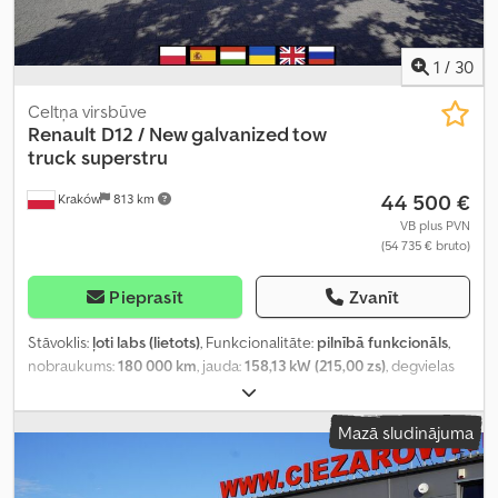
1
/
30
Celtņa virsbūve
Renault
D12 / New galvanized tow
truck superstru
44 500 €
Kraków
813 km
VB plus PVN
(54 735 € bruto)
Pieprasīt
Zvanīt
Stāvoklis:
ļoti labs (lietots)
, Funkcionalitāte:
pilnībā funkcionāls
,
nobraukums:
180 000 km
, jauda:
158,13 kW (215,00 zs)
, degvielas
veids:
dīzeļdegviela
, tukšais svars:
5 950 kg
, maksimālā kravnesība:
6 040 kg
, kopējais svars:
11 990 kg
, asu konfigurācija:
4x2
, krāsa:
Mazā sludinājuma
balts
, vadītāja kabīne:
dienas kabīne
, pārnesuma veids:
automātisks
, emisijas klase:
Euro 6
, piekares sistēma:
tērauds-
gaiss
, krautuves garums:
8 400 mm
, iekraušanas vietas platums: