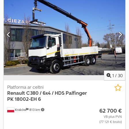
automātisks
, emisijas klase:
Euro 6
, piekares sistēma:
tērauds
,
krautuves garums:
6 800 mm
, iekraušanas vietas platums:
2 510
mm
, iekraušanas telpas augstums:
780 mm
, Ražošanas gads:
2017
,
Aprīkojums:
AdBlue, Tahogrāfs, celtnis, diferenciāļa bloķētājs,
gaisa kondicionēšana, kruīza kontrole
,
1
/
30
Platforma ar celtni
Renault
C380 / 6x4 / HDS Palfinger
PK 18002-EH 6
62 700 €
Kraków
813 km
VB plus PVN
(77 121 € bruto)