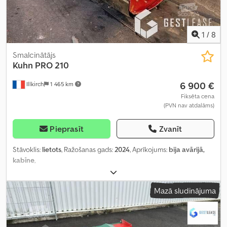
1
/
8
Smalcinātājs
Kuhn
PRO 210
6 900 €
Illkirch
1 465 km
Fiksēta cena
(PVN nav atdalāms)
Pieprasīt
Zvanīt
Stāvoklis:
lietots
, Ražošanas gads:
2024
, Aprīkojums:
bija avārijā,
kabīne
,
Mazā sludinājuma