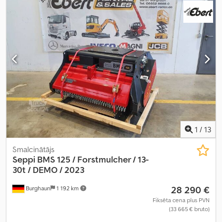
1
/
13
Smalcinātājs
Seppi
BMS 125 / Forstmulcher / 13-
30t / DEMO / 2023
28 290 €
Burghaun
1 192 km
Fiksēta cena plus PVN
(33 665 € bruto)