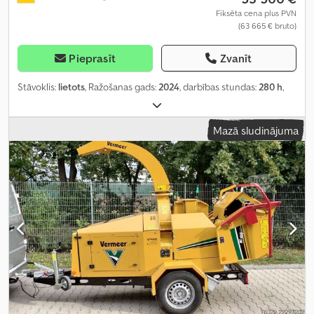
Fiksēta cena plus PVN
(63 665 € bruto)
Pieprasīt
Zvanīt
Stāvoklis:
lietots
, Ražošanas gads:
2024
, darbības stundas:
280 h
,
Mazā sludinājuma