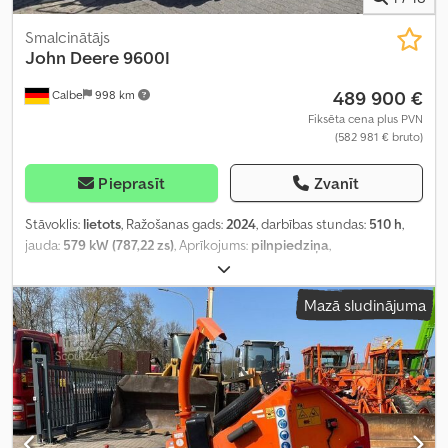
Smalcinātājs
John Deere
9600I
489 900 €
Calbe
998 km
Fiksēta cena plus PVN
(582 981 € bruto)
Pieprasīt
Zvanīt
Stāvoklis:
lietots
, Ražošanas gads:
2024
, darbības stundas:
510 h
,
jauda:
579 kW (787,22 zs)
, Aprīkojums:
pilnpiedziņa
,
Mazā sludinājuma