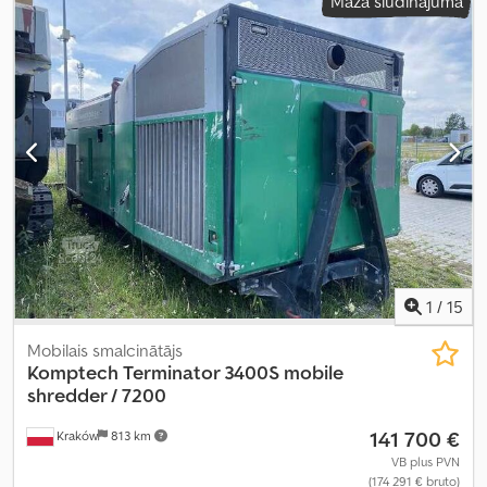
Mazā sludinājuma
1
/
15
Mobilais smalcinātājs
Komptech
Terminator 3400S mobile
shredder / 7200
141 700 €
Kraków
813 km
VB plus PVN
(174 291 € bruto)