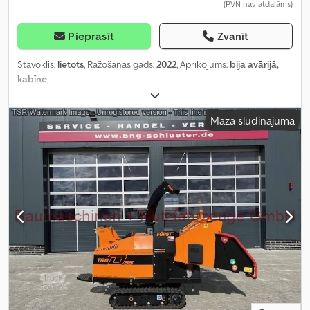
(PVN nav atdalāms)
Pieprasīt
Zvanīt
Stāvoklis:
lietots
, Ražošanas gads:
2022
, Aprīkojums:
bija avārijā,
kabīne
,
Mazā sludinājuma