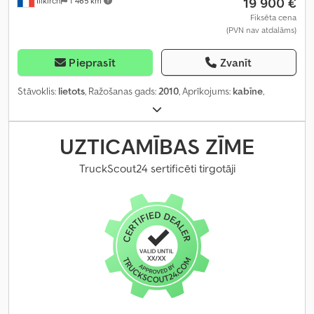
19 900 €
Illkirch
1 465 km
Fiksēta cena
(PVN nav atdalāms)
Pieprasīt
Zvanīt
Stāvoklis:
lietots
, Ražošanas gads:
2010
, Aprīkojums:
kabīne
,
UZTICAMĪBAS ZĪME
TruckScout24 sertificēti tirgotāji