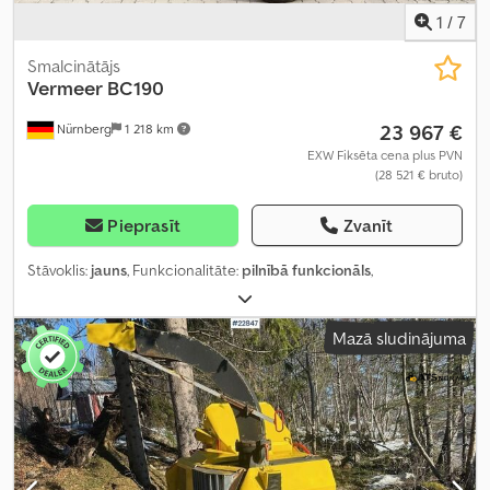
1
/
7
Smalcinātājs
Vermeer
BC190
23 967 €
Nürnberg
1 218 km
EXW Fiksēta cena plus PVN
(28 521 € bruto)
Pieprasīt
Zvanīt
Stāvoklis:
jauns
, Funkcionalitāte:
pilnībā funkcionāls
,
Mazā sludinājuma