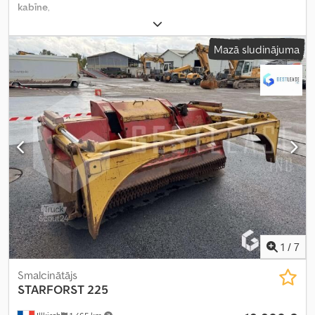
kabīne
,
Mazā sludinājuma
1
/
7
Smalcinātājs
STARFORST 225