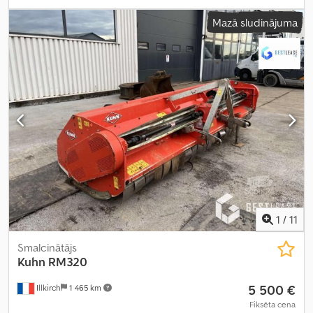
Mazā sludinājuma
1
/
11
Smalcinātājs
Kuhn
RM320
5 500 €
Illkirch
1 465 km
Fiksēta cena