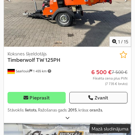
1
/
15
Koksnes šķeldotājs
Timberwolf
TW 125PH
6 500 €
Saarlouis
1 455 km
7 500 €
Fiksēta cena plus PVN
(7 735 € bruto)
Pieprasīt
Zvanīt
Stāvoklis:
lietots
, Ražošanas gads:
2015
, krāsa:
oranžs
,
Mazā sludinājuma