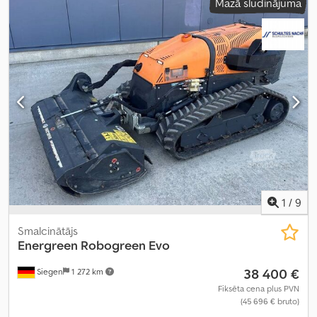
Mazā sludinājuma
1
/
9
Smalcinātājs
Energreen
Robogreen Evo
38 400 €
Siegen
1 272 km
Fiksēta cena plus PVN
(45 696 € bruto)