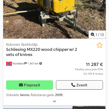
1
/
13
Koksnes šķeldotājs
Schliesing
MX220 wood chipper w/ 2
sets of knives
11 287 €
Nordland
1 347 km
Fiksēta cena plus PVN
(14 109 € bruto)
Pieprasīt
Zvanīt
Stāvoklis:
lietots
, Ražošanas gads:
2009
,