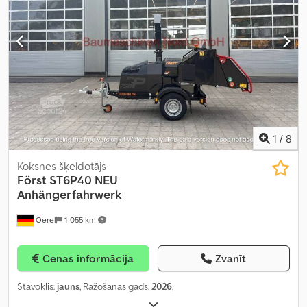
1
/
8
Koksnes šķeldotājs
Först ST6P40 NEU
Anhängerfahrwerk
Oerel
1 055 km
Cenas informācija
Zvanīt
Stāvoklis:
jauns
, Ražošanas gads:
2026
,