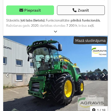
Pieprasīt
Zvanīt
Stāvoklis:
ļoti labs (lietots)
, Funkcionalitāte:
pilnībā funkcionāls
,
Ražošanas gads:
2020
, darbības stundas:
7 200 h
, krāsa:
zaļš
,
Mazā sludinājuma
1
/
18