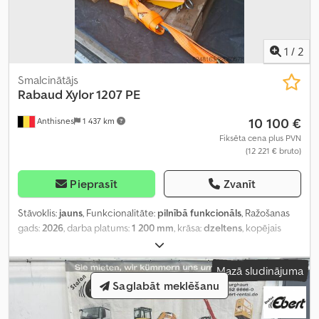
1
/
2
Smalcinātājs
Rabaud
Xylor 1207 PE
10 100 €
Anthisnes
1 437 km
Fiksēta cena plus PVN
(12 221 € bruto)
Pieprasīt
Zvanīt
Stāvoklis:
jauns
, Funkcionalitāte:
pilnībā funkcionāls
, Ražošanas
gads:
2026
, darba platums:
1 200 mm
, krāsa:
dzeltens
, kopējais
svars:
470 kg
, mobilitāte:
mobilais
,
Mazā sludinājuma
Saglabāt meklēšanu