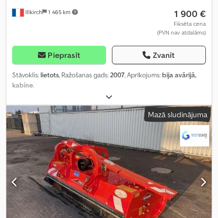
1 900 €
Illkirch
1 465 km
Fiksēta cena
(PVN nav atdalāms)
Pieprasīt
Zvanīt
Stāvoklis:
lietots
, Ražošanas gads:
2007
, Aprīkojums:
bija avārijā,
kabīne
,
Mazā sludinājuma