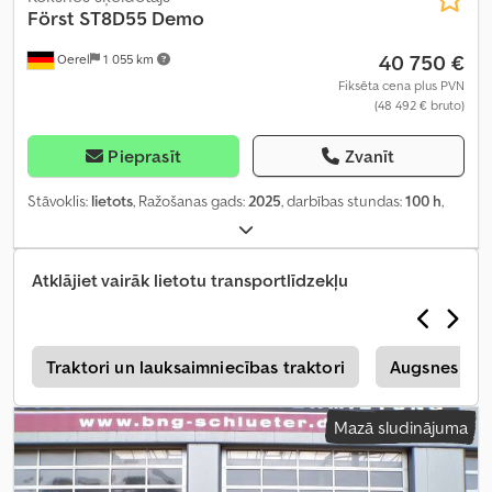
Först ST8D55 Demo
40 750 €
Oerel
1 055 km
Fiksēta cena plus PVN
(48 492 € bruto)
Pieprasīt
Zvanīt
Stāvoklis:
lietots
, Ražošanas gads:
2025
, darbības stundas:
100 h
,
Atklājiet vairāk lietotu transportlīdzekļu
s
Traktori un lauksaimniecības traktori
Augsnes aps
Mazā sludinājuma