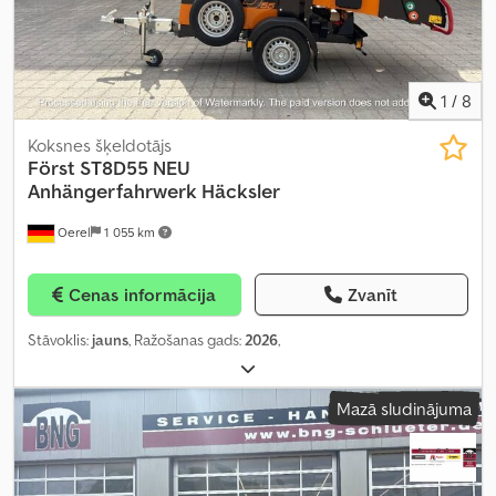
1
/
8
Koksnes šķeldotājs
Först ST8D55 NEU
Anhängerfahrwerk Häcksler
Oerel
1 055 km
Cenas informācija
Zvanīt
Stāvoklis:
jauns
, Ražošanas gads:
2026
,
Mazā sludinājuma