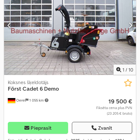
1
/
10
Koksnes šķeldotājs
Först Cadet 6 Demo
19 500 €
Oerel
1 055 km
Fiksēta cena plus PVN
(23 205 € bruto)
Pieprasīt
Zvanīt