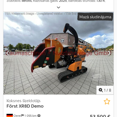
Stāvoklis:
lietots
, Ražošanas gads:
2025
, darbības stundas:
130 h
,
Mazā sludinājuma
1
/
8
Koksnes šķeldotājs
Först XR8D Demo
53 500 €
Oerel
1 055 km