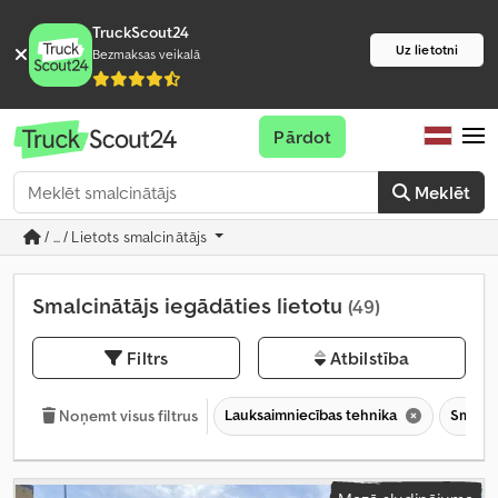
TruckScout24
Uz lietotni
Bezmaksas veikalā
Pārdot
Meklēt
/ ... / Lietots smalcinātājs
Smalcinātājs iegādāties lietotu
(49)
Filtrs
Atbilstība
Lauksaimniecības tehnika
Smalci
Noņemt visus filtrus