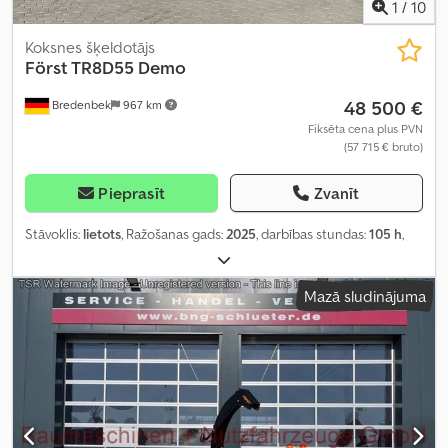
1
/
10
Koksnes šķeldotājs
Först TR8D55 Demo
48 500 €
Bredenbek
967 km
Fiksēta cena plus PVN
(57 715 € bruto)
Pieprasīt
Zvanīt
Stāvoklis:
lietots
, Ražošanas gads:
2025
, darbības stundas:
105 h
,
Mazā sludinājuma