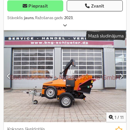
Pieprasīt
Zvanīt
Stāvoklis:
jauns
, Ražošanas gads:
2023
,
Mazā sludinājuma
1
/
11
Koksnes šķeldotājs