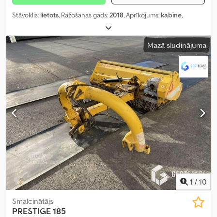
Stāvoklis:
lietots
, Ražošanas gads:
2018
, Aprīkojums:
kabīne
,
Mazā sludinājuma
1
/
10
Smalcinātājs
PRESTIGE 185