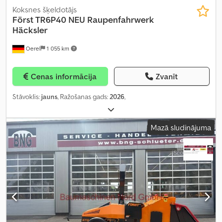
Koksnes šķeldotājs
Först TR6P40 NEU Raupenfahrwerk
Häcksler
Oerel
1 055 km
Cenas informācija
Zvanīt
Stāvoklis:
jauns
, Ražošanas gads:
2026
,
Mazā sludinājuma