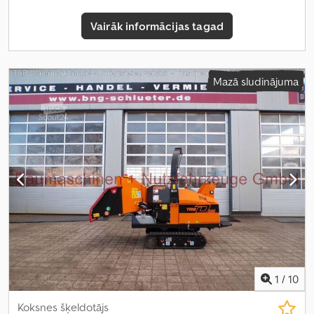
Vairāk informācijas tagad
Mazā sludinājuma
1
/
10
Koksnes šķeldotājs