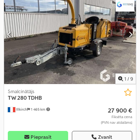
1
/
9
Smalcinātājs
TW 280 TDHB
27 900 €
Illkirch
1 465 km
Fiksēta cena
(PVN nav atdalāms)
Pieprasīt
Zvanīt