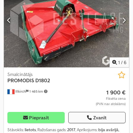
1
/
6
Smalcinātājs
PROMODIS D1802
1 900 €
Illkirch
1 465 km
Fiksēta cena
(PVN nav atdalāms)
Pieprasīt
Zvanīt
Stāvoklis:
lietots
, Ražošanas gads:
2017
, Aprīkojums:
bija avārijā,