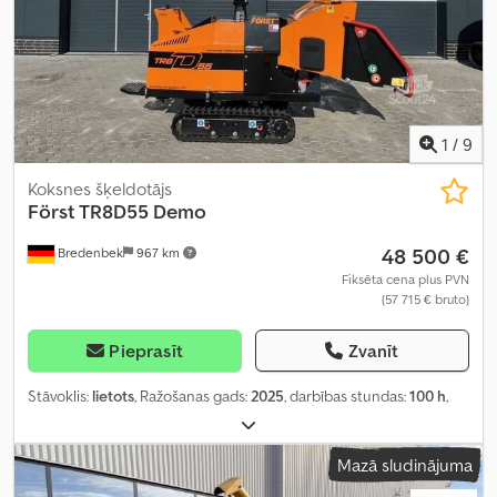
1
/
9
Koksnes šķeldotājs
Först TR8D55 Demo
48 500 €
Bredenbek
967 km
Fiksēta cena plus PVN
(57 715 € bruto)
Pieprasīt
Zvanīt
Stāvoklis:
lietots
, Ražošanas gads:
2025
, darbības stundas:
100 h
,
Mazā sludinājuma