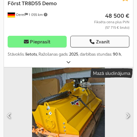
Först TR8D55 Demo
48 500 €
Oerel
1 055 km
Fiksēta cena plus PVN
(57 715 € bruto)
Pieprasīt
Zvanīt
Stāvoklis:
lietots
, Ražošanas gads:
2025
, darbības stundas:
90 h
,
Mazā sludinājuma