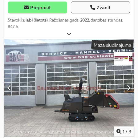
Pieprasīt
Zvanīt
Stāvoklis:
labi (lietots)
, Ražošanas gads:
2022
, darbības stundas:
947 h
,
Mazā sludinājuma
1
/
8