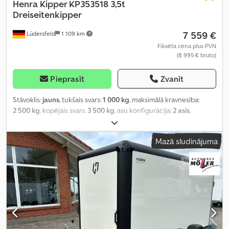
Henra
Kipper KP353518 3,5t
Dreiseitenkipper
7 559 €
Lüdersfeld
1 109 km
Fiksēta cena plus PVN
(8 995 € bruto)
Pieprasīt
Zvanīt
Stāvoklis:
jauns
, tukšais svars:
1 000 kg
, maksimālā kravnesība:
2 500 kg
, kopējais svars:
3 500 kg
, asu konfigurācija:
2 asis
,
krautuves garums:
3 510 mm
, iekraušanas vietas platums:
1 850
mm
, iekraušanas telpas augstums:
300 mm
, Ražošanas gads:
2026
,
Mazā sludinājuma
nobraukums:
50 km
, pārnesuma veids:
mehānisks
,
energoefektivitāte:
A
,