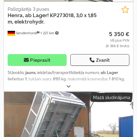
Pašizgāzējs 3 puses
Henra, ab Lager!
KP273018, 3,0 x 1,85
m, elektrohydr.
5 350 €
Sendenhorst
1 227 km
VB plus PVN
(6 366 € bruto)
Pieprasīt
Zvanīt
Stāvoklis:
jauns
, iekārtas/transportlīdzekļa numurs:
ab Lager
lieferbar !!
, tukšais svars:
890 kg
, maksimālā kravnesība:
1 810 kg
,
kopējais svars:
2 700 kg
, asu konfigurācija:
2 asis
, krautuves
garums:
3 010 mm
, iekraušanas vietas platums:
1 850 mm
,
Mazā sludinājuma
iekraušanas telpas augstums:
300 mm
, riepas izmērs:
185/60 R 12
C
, riteņu bāze:
710 mm
, Ražošanas gads:
2024
, Aprīkojums:
augšupielādētājs
,