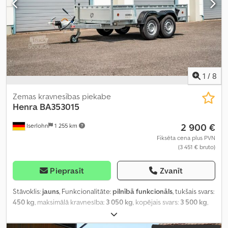
1
/
8
Zemas kravnesības piekabe
Henra
BA353015
2 900 €
Iserlohn
1 255 km
Fiksēta cena plus PVN
(3 451 € bruto)
Pieprasīt
Zvanīt
Stāvoklis:
jauns
, Funkcionalitāte:
pilnībā funkcionāls
, tukšais svars:
450 kg
, maksimālā kravnesība:
3 050 kg
, kopējais svars:
3 500 kg
,
asu konfigurācija:
2 asis
, krautuves garums:
3 000 mm
, iekraušanas
vietas platums:
1 500 mm
, iekraušanas telpas augstums:
300 mm
,