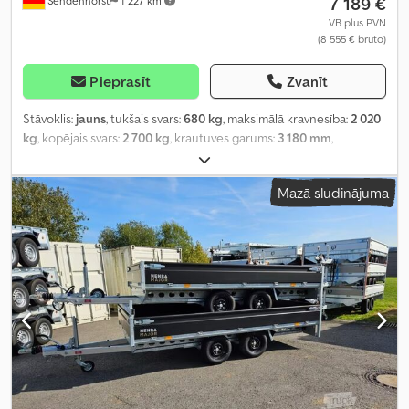
7 189 €
Sendenhorst
1 227 km
VB plus PVN
(8 555 € bruto)
Pieprasīt
Zvanīt
Stāvoklis:
jauns
, tukšais svars:
680 kg
, maksimālā kravnesība:
2 020
kg
, kopējais svars:
2 700 kg
, krautuves garums:
3 180 mm
,
iekraušanas vietas platums:
1 580 mm
, iekraušanas telpas
augstums:
1 900 mm
, piekares sistēma:
cits
, riepas izmērs:
185 R
Mazā sludinājuma
14C
, riteņu bāze:
750 mm
, krāsa:
balts
, Ražošanas gads:
2026
,