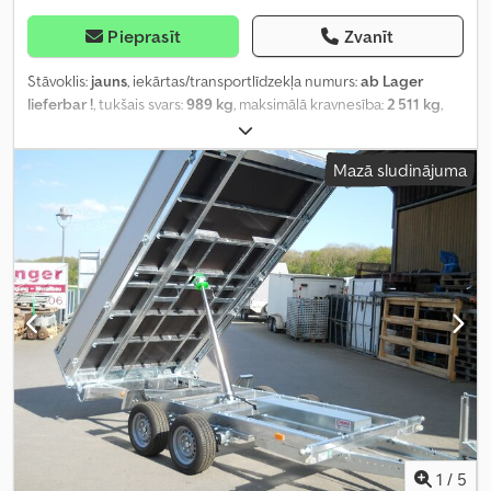
Pieprasīt
Zvanīt
Stāvoklis:
jauns
, iekārtas/transportlīdzekļa numurs:
ab Lager
lieferbar !
, tukšais svars:
989 kg
, maksimālā kravnesība:
2 511 kg
,
kopējais svars:
3 500 kg
, krautuves garums:
3 500 mm
, iekraušanas
vietas platums:
1 800 mm
, iekraušanas telpas augstums:
700 mm
,
Mazā sludinājuma
iekraušanas telpas tilpums:
4,5 m³
, piekares sistēma:
paraboliskā
lapa (atsperes)
, riepas izmērs:
185 R 14 C
, riteņu bāze:
750 mm
,
maksimālais ātrums:
100 km/h
, krāsa:
sudraba
, Ražošanas gads:
2026
,
1
/
5