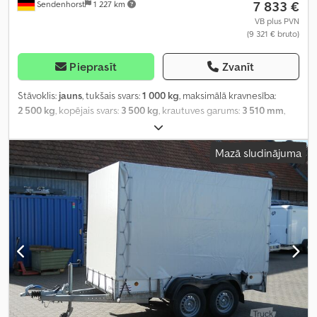
7 833 €
Sendenhorst
1 227 km
VB plus PVN
(9 321 € bruto)
Pieprasīt
Zvanīt
Stāvoklis:
jauns
, tukšais svars:
1 000 kg
, maksimālā kravnesība:
2 500 kg
, kopējais svars:
3 500 kg
, krautuves garums:
3 510 mm
,
iekraušanas vietas platums:
1 850 mm
, iekraušanas telpas
augstums:
400 mm
, iekraušanas telpas tilpums:
2,6 m³
, piekares
Mazā sludinājuma
sistēma:
tērauds
, riepas izmērs:
195/50 R 13C schwarz
, riteņu
bāze:
750 mm
, Ražošanas gads:
2026
, Aprīkojums:
augšupielādētājs
,