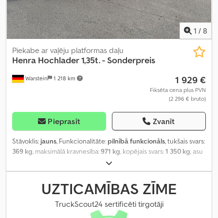
1
/
8
Piekabe ar vaļēju platformas daļu
Henra Hochlader
1,35t. - Sonderpreis
1 929 €
Warstein
1 218 km
Fiksēta cena plus PVN
(2 296 € bruto)
Pieprasīt
Zvanīt
Stāvoklis:
jauns
, Funkcionalitāte:
pilnībā funkcionāls
, tukšais svars:
369 kg
, maksimālā kravnesība:
971 kg
, kopējais svars:
1 350 kg
, asu
konfigurācija:
1 ass
, krautuves garums:
2 900 mm
, iekraušanas
vietas platums:
1 700 mm
, iekraušanas telpas augstums:
300 mm
,
riepas izmērs:
185/60R12C
, piekabes bremze:
bremzēta piekabe
,
UZTICAMĪBAS ZĪME
Ražošanas gads:
2023
,
TruckScout24 sertificēti tirgotāji