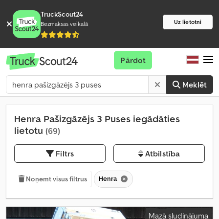
TruckScout24
Uz lietotni
Bezmaksas veikalā
Pārdot
Meklēt
Henra Pašizgāzējs 3 Puses iegādāties
lietotu
(69)
Filtrs
Atbilstība
Henra
Noņemt visus filtrus
Mazā sludinājuma