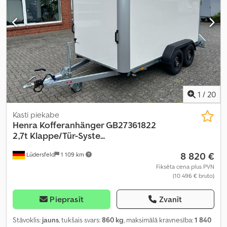
1
/
20
Kasti piekabe
Henra
Kofferanhänger GB27361822
2,7t Klappe/Tür-Syste...
8 820 €
Lüdersfeld
1 109 km
Fiksēta cena plus PVN
(10 496 € bruto)
Pieprasīt
Zvanīt
Stāvoklis:
jauns
, tukšais svars:
860 kg
, maksimālā kravnesība:
1 840