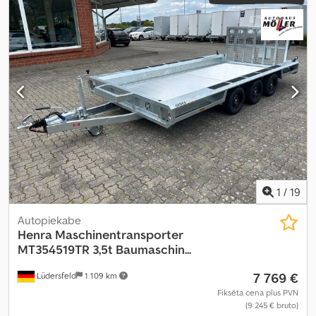
energoefektivitāte:
A
,
1
/
19
Autopiekabe
Henra
Maschinentransporter
MT354519TR 3,5t Baumaschin...
7 769 €
Lüdersfeld
1 109 km
Fiksēta cena plus PVN
(9 245 € bruto)