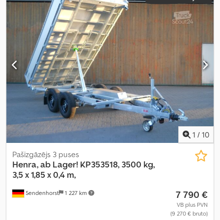
1
/
10
Pašizgāzējs 3 puses
Henra, ab Lager!
KP353518, 3500 kg,
3,5 x 1,85 x 0,4 m,
7 790 €
Sendenhorst
1 227 km
VB plus PVN
(9 270 € bruto)