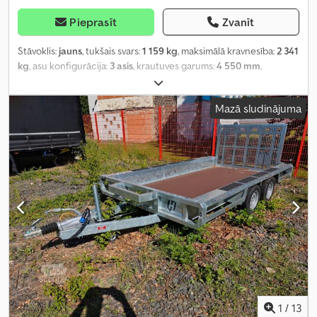
Pieprasīt
Zvanīt
Stāvoklis:
jauns
, tukšais svars:
1 159 kg
, maksimālā kravnesība:
2 341
kg
, asu konfigurācija:
3 asis
, krautuves garums:
4 550 mm
,
iekraušanas vietas platums:
1 900 mm
, iekraušanas telpas
augstums:
350 mm
, Ražošanas gads:
2026
, nobraukums:
50 km
,
Mazā sludinājuma
pārnesuma veids:
mehānisks
, energoefektivitāte:
A
,
1
/
13