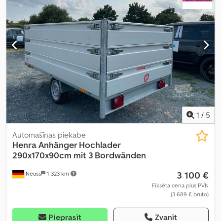
augšupielādētājs
,
1
/
5
Automašīnas piekabe
Henra
Anhänger Hochlader
290x170x90cm mit 3 Bordwänden
3 100 €
Neuss
1 323 km
Fiksēta cena plus PVN
(3 689 € bruto)
Pieprasīt
Zvanīt