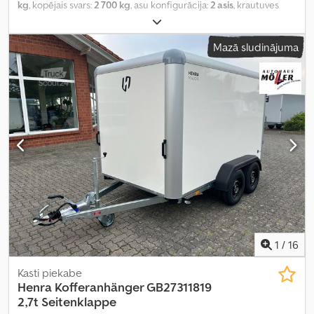
kg
, kopējais svars:
2 700 kg
, asu konfigurācija:
2 asis
, krautuves
garums:
3 680 mm
, iekraušanas vietas platums:
1 840 mm
,
iekraušanas telpas augstums:
2 200 mm
, Ražošanas gads:
2025
,
Mazā sludinājuma
nobraukums:
50 km
, pārnesuma veids:
mehānisks
,
energoefektivitāte:
A
,
1
/
16
Kasti piekabe
Henra
Kofferanhänger GB27311819
2,7t Seitenklappe