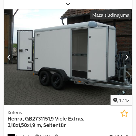
reģistrācija:
01/2023
, nākamā pārbaude (TÜV):
01/2025
, krautuves
garums:
3 010 mm
, iekraušanas vietas platums:
1 850 mm
,
Mazā sludinājuma
iekraušanas telpas augstums:
300 mm
, riepas izmērs:
195/50 R13C
,
riteņu bāze:
710 mm
, krāsa:
sudraba
, Ražošanas gads:
2022
,
Aprīkojums:
augšupielādētājs
,
1
/
12
Koferis
Henra, GB2731151,9
Viele Extras,
3,18x1,58x1,9 m, Seitentür