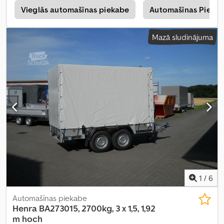
s
Vieglās automašīnas piekabe
Automašīnas Pieka
Mazā sludinājuma
1
/
6
Automašīnas piekabe
Henra
BA273015, 2700kg, 3 x 1,5, 1,92
m hoch