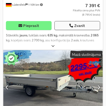
7 391 €
Lüdersfeld
1 109 km
Fiksēta cena plus PVN
(8 795 € bruto)
Pieprasīt
Zvanīt
Stāvoklis:
jauns
, tukšais svars:
635 kg
, maksimālā kravnesība:
2 065
kg
, kopējais svars:
2 700 kg
, asu konfigurācija:
2 asis
, krautuves
garums:
3 180 mm
, iekraušanas vietas platums:
1 840 mm
,
iekraušanas telpas augstums:
1 900 mm
, Ražošanas gads:
2025
,
Mazā sludinājuma
nobraukums:
50 km
, pārnesuma veids:
mehānisks
,
energoefektivitāte:
A
,