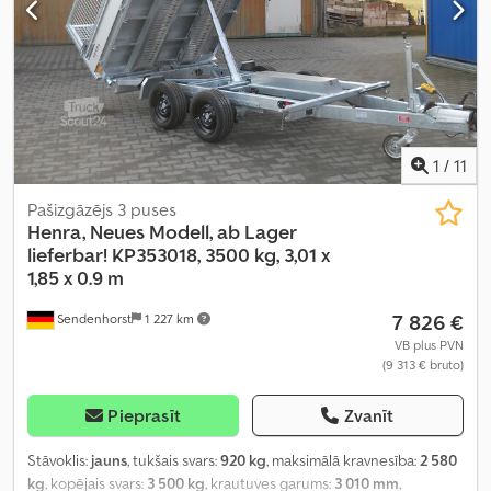
1
/
11
Pašizgāzējs 3 puses
Henra, Neues Modell, ab Lager
lieferbar!
KP353018, 3500 kg, 3,01 x
1,85 x 0.9 m
7 826 €
Sendenhorst
1 227 km
VB plus PVN
(9 313 € bruto)
Pieprasīt
Zvanīt
Stāvoklis:
jauns
, tukšais svars:
920 kg
, maksimālā kravnesība:
2 580
kg
, kopējais svars:
3 500 kg
, krautuves garums:
3 010 mm
,