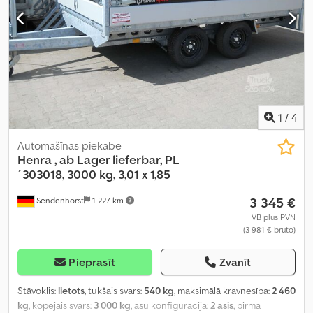
1
/
4
Automašīnas piekabe
Henra
, ab Lager lieferbar, PL
´303018, 3000 kg, 3,01 x 1,85
3 345 €
Sendenhorst
1 227 km
VB plus PVN
(3 981 € bruto)
Pieprasīt
Zvanīt
Stāvoklis:
lietots
, tukšais svars:
540 kg
, maksimālā kravnesība:
2 460
kg
, kopējais svars:
3 000 kg
, asu konfigurācija:
2 asis
, pirmā