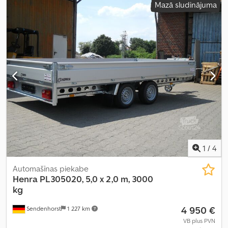
Mazā sludinājuma
1
/
4
Automašīnas piekabe
Henra
PL305020, 5,0 x 2,0 m, 3000
kg
4 950 €
Sendenhorst
1 227 km
VB plus PVN