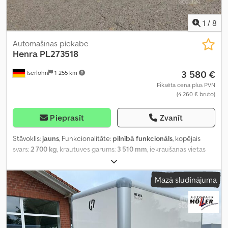
1
/
8
Automašīnas piekabe
Henra
PL273518
3 580 €
Iserlohn
1 255 km
Fiksēta cena plus PVN
(4 260 € bruto)
Pieprasīt
Zvanīt
Stāvoklis:
jauns
, Funkcionalitāte:
pilnībā funkcionāls
, kopējais
svars:
2 700 kg
, krautuves garums:
3 510 mm
, iekraušanas vietas
platums:
1 850 mm
, riepas izmērs:
185/60 R12C (schwarze Felgen
– Black Label)
, maksimālais ātrums:
100 km/h
,
Mazā sludinājuma