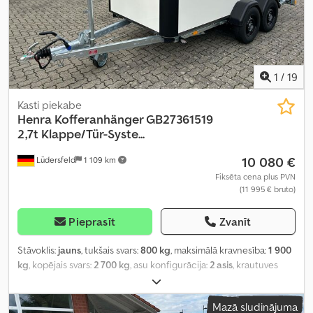
1
/
19
Kasti piekabe
Henra
Kofferanhänger GB27361519
2,7t Klappe/Tür-Syste...
10 080 €
Lüdersfeld
1 109 km
Fiksēta cena plus PVN
(11 995 € bruto)
Pieprasīt
Zvanīt
Stāvoklis:
jauns
, tukšais svars:
800 kg
, maksimālā kravnesība:
1 900
kg
, kopējais svars:
2 700 kg
, asu konfigurācija:
2 asis
, krautuves
garums:
3 680 mm
, iekraušanas vietas platums:
1 580 mm
,
iekraušanas telpas augstums:
1 900 mm
, Ražošanas gads:
2026
,
Mazā sludinājuma
nobraukums:
50 km
, pārnesuma veids:
mehānisks
,