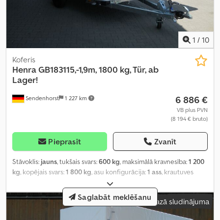
1
/
10
Koferis
Henra
GB183115,-1,9m, 1800 kg, Tür, ab
Lager!
6 886 €
Sendenhorst
1 227 km
VB plus PVN
(8 194 € bruto)
Pieprasīt
Zvanīt
Stāvoklis:
jauns
, tukšais svars:
600 kg
, maksimālā kravnesība:
1 200
kg
, kopējais svars:
1 800 kg
, asu konfigurācija:
1 ass
, krautuves
garums:
3 180 mm
, iekraušanas vietas platums:
1 580 mm
,
iekraušanas telpas augstums:
1 900 mm
, riepas izmērs:
185R14C
,
Saglabāt meklēšanu
Mazā sludinājuma
krāsa:
balts
, Ražošanas gads:
2026
,