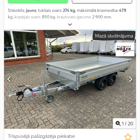
Stāvoklis:
jauns
, tukšais svars:
274 kg
, maksimālā kravnesība:
479
kg
, kopējais svars:
850 kg
, krautuves garums:
2 900 mm
,
iekraušanas vietas platums:
1 700 mm
, iekraušanas telpas
augstums:
900 mm
,
Mazā sludinājuma
1
/
20
Trīspusējā pašizgāzēja piekabe