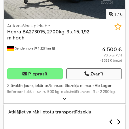
1
/
6
Automašīnas piekabe
Henra
BA273015, 2700kg, 3 x 1,5, 1,92
m hoch
4 500 €
Sendenhorst
1 227 km
VB plus PVN
(5 355 € bruto)
Pieprasīt
Zvanīt
Stāvoklis:
jauns
, iekārtas/transportlīdzekļa numurs:
Ab Lager
lieferbar
, tukšais svars:
500 kg
, maksimālā kravnesība:
2 280 kg
,
kopējais svars:
2 700 kg
, asu konfigurācija:
2 asis
, pirmā
reģistrācija:
03/2024
, nākamā pārbaude (TÜV):
03/2026
, krautuves
garums:
3 015 mm
, iekraušanas vietas platums:
1 505 mm
,
Atklājiet vairāk lietotu transportlīdzekļu
iekraušanas telpas augstums:
1 920 mm
, riepas izmērs:
185R14C
,
Ražošanas gads:
2024
,