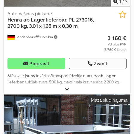
1
/
3
Automašīnas piekabe
Henra
ab Lager lieferbar, PL 273016,
2700 kg, 3,01 x 1,65 m x 0,30 m
3 160 €
Sendenhorst
1 227 km
VB plus PVN
(3 760 € bruto)
Pieprasīt
Zvanīt
Stāvoklis:
jauns
, iekārtas/transportlīdzekļa numurs:
ab Lager
lieferbar
, tukšais svars:
500 kg
, maksimālā kravnesība:
2 200 kg
,
kopējais svars:
2 700 kg
, asu konfigurācija:
2 asis
, krautuves
garums:
3 010 mm
, iekraušanas vietas platums:
1 650 mm
,
Mazā sludinājuma
iekraušanas telpas augstums:
300 mm
, riepas izmērs:
185/60 R12C
,
riteņu bāze:
710 mm
, krāsa:
sudraba
, Ražošanas gads:
2024
,
Aprīkojums:
augšupielādētājs
,