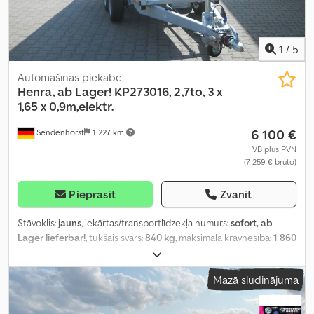
1
/
5
Automašīnas piekabe
Henra, ab Lager!
KP273016, 2,7to, 3 x
1,65 x 0,9m,elektr.
6 100 €
Sendenhorst
1 227 km
VB plus PVN
(7 259 € bruto)
Pieprasīt
Zvanīt
Stāvoklis:
jauns
, iekārtas/transportlīdzekļa numurs:
sofort, ab
Lager lieferbar!
, tukšais svars:
840 kg
, maksimālā kravnesība:
1 860
kg
, kopējais svars:
2 700 kg
, asu konfigurācija:
2 asis
, krautuves
garums:
3 000 mm
, iekraušanas vietas platums:
1 650 mm
,
Mazā sludinājuma
iekraušanas telpas augstums:
900 mm
, iekraušanas telpas tilpums:
5,5 m³
, piekares sistēma:
cits
, riepas izmērs:
185/60 R 12C
, riteņu
bāze:
710 mm
, Ražošanas gads:
2024
, Aprīkojums: