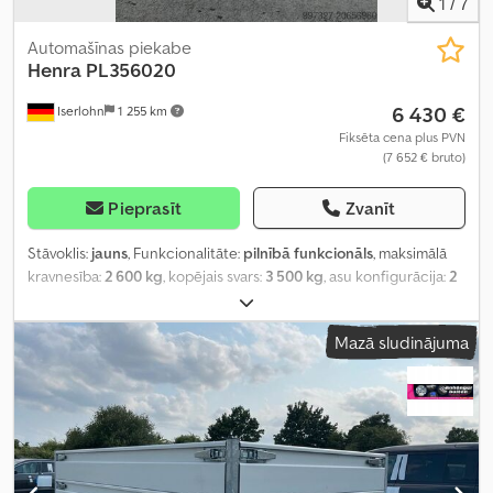
1
/
7
Automašīnas piekabe
Henra
PL356020
6 430 €
Iserlohn
1 255 km
Fiksēta cena plus PVN
(7 652 € bruto)
Pieprasīt
Zvanīt
Stāvoklis:
jauns
, Funkcionalitāte:
pilnībā funkcionāls
, maksimālā
kravnesība:
2 600 kg
, kopējais svars:
3 500 kg
, asu konfigurācija:
2
asis
, atļautā ass slodze (1. ass):
1 800 kg
, atļautā ass slodze (ass 2):
1 800 kg
, krautuves garums:
6 330 mm
, iekraušanas vietas platums:
Mazā sludinājuma
2 000 mm
, iekraušanas telpas augstums:
300 mm
, kopējais
platums:
2 050 mm
, piekares sistēma:
tērauds
, riepas izmērs:
185/60 R12C
, riepu stāvoklis:
100 procenti
, maksimālais ātrums:
100 km/h
, piekabes bremze:
bremzēta piekabe
, Ražošanas gads:
2025
,