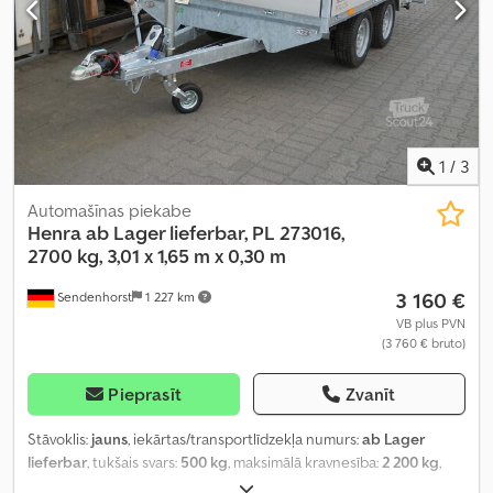
1
/
3
Automašīnas piekabe
Henra
ab Lager lieferbar, PL 273016,
2700 kg, 3,01 x 1,65 m x 0,30 m
3 160 €
Sendenhorst
1 227 km
VB plus PVN
(3 760 € bruto)
Pieprasīt
Zvanīt
Stāvoklis:
jauns
, iekārtas/transportlīdzekļa numurs:
ab Lager
lieferbar
, tukšais svars:
500 kg
, maksimālā kravnesība:
2 200 kg
,
kopējais svars:
2 700 kg
, asu konfigurācija:
2 asis
, krautuves