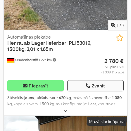
1
/
7
Automašīnas piekabe
Henra, ab Lager lieferbar!
PL153016,
1500kg, 3,01 x 1,65m
2 780 €
Sendenhorst
1 227 km
VB plus PVN
(3 308 € bruto)
Pieprasīt
Zvanīt
Stāvoklis:
jauns
, tukšais svars:
420 kg
, maksimālā kravnesība:
1 080
kg
, kopējais svars:
1 500 kg
, asu konfigurācija:
1 ass
, krautuves
garums:
3 010 mm
, iekraušanas vietas platums:
1 650 mm
,
iekraušanas telpas augstums:
300 mm
, riepas izmērs:
185/60 R12C
,
Mazā sludinājuma
klīrenss:
650 mm
, Ražošanas gads:
2025
, Aprīkojums:
augšupielādētājs
,