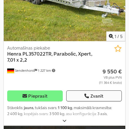
1
/
5
Automašīnas piekabe
Henra
PL357022TR, Parabolic, Xpert,
7,01 x 2,2
9 550 €
Sendenhorst
1 227 km
VB plus PVN
(11 364 € bruto)
Pieprasīt
Zvanīt
Stāvoklis:
jauns
, tukšais svars:
1 100 kg
, maksimālā kravnesība:
2 400 kg
, kopējais svars:
3 500 kg
, asu konfigurācija:
3 asis
,
krautuves garums:
7 030 mm
, iekraušanas vietas platums:
2 220
mm
, iekraušanas telpas augstums:
300 mm
, piekares sistēma: