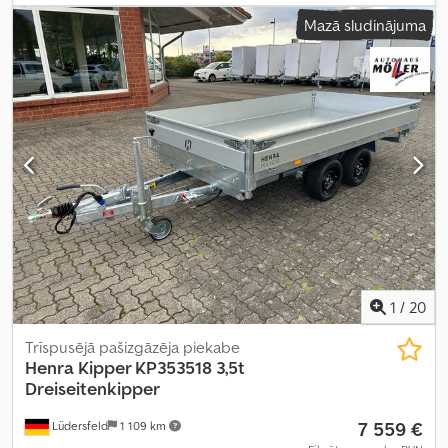
augstums:
900 mm
,
Mazā sludinājuma
1
/
20
Trīspusējā pašizgāzēja piekabe
Henra
Kipper KP353518 3,5t
Dreiseitenkipper
7 559 €
Lüdersfeld
1 109 km