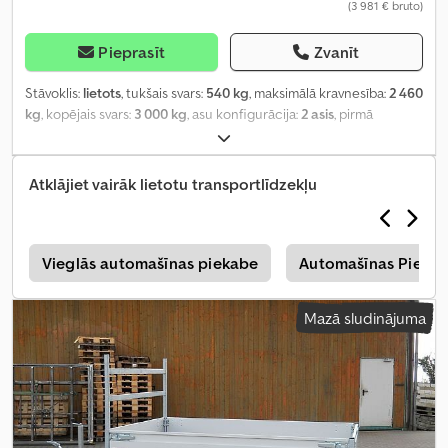
(3 981 € bruto)
Pieprasīt
Zvanīt
Stāvoklis:
lietots
, tukšais svars:
540 kg
, maksimālā kravnesība:
2 460
kg
, kopējais svars:
3 000 kg
, asu konfigurācija:
2 asis
, pirmā
reģistrācija:
01/2023
, nākamā pārbaude (TÜV):
01/2025
, krautuves
garums:
3 010 mm
, iekraušanas vietas platums:
1 850 mm
,
iekraušanas telpas augstums:
300 mm
, riepas izmērs:
195/50 R13C
,
Atklājiet vairāk lietotu transportlīdzekļu
riteņu bāze:
710 mm
, krāsa:
sudraba
, Ražošanas gads:
2022
,
Aprīkojums:
augšupielādētājs
,
s
Vieglās automašīnas piekabe
Automašīnas Pieka
Mazā sludinājuma