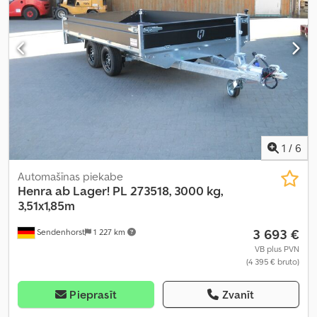
1
/
6
Automašīnas piekabe
Henra
ab Lager! PL 273518, 3000 kg,
3,51x1,85m
3 693 €
Sendenhorst
1 227 km
VB plus PVN
(4 395 € bruto)
Pieprasīt
Zvanīt