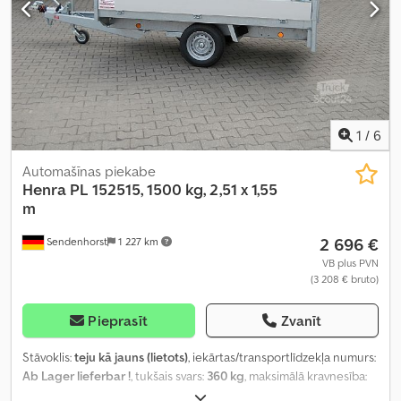
1
/
6
Automašīnas piekabe
Henra
PL 152515, 1500 kg, 2,51 x 1,55
m
2 696 €
Sendenhorst
1 227 km
VB plus PVN
(3 208 € bruto)
Pieprasīt
Zvanīt
Stāvoklis:
teju kā jauns (lietots)
, iekārtas/transportlīdzekļa numurs:
Ab Lager lieferbar !
, tukšais svars:
360 kg
, maksimālā kravnesība:
1 140 kg
, kopējais svars:
1 500 kg
, asu konfigurācija:
1 ass
, pirmā