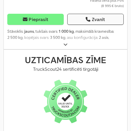
Fiksēta cena plus PVN
(8 995 € bruto)
Pieprasīt
Zvanīt
Stāvoklis:
jauns
, tukšais svars:
1 000 kg
, maksimālā kravnesība:
2 500 kg
, kopējais svars:
3 500 kg
, asu konfigurācija:
2 asis
,
krautuves garums:
3 510 mm
, iekraušanas vietas platums:
1 850
mm
, iekraušanas telpas augstums:
300 mm
, Ražošanas gads:
2026
,
nobraukums:
50 km
, pārnesuma veids:
mehānisks
,
UZTICAMĪBAS ZĪME
energoefektivitāte:
A
,
TruckScout24 sertificēti tirgotāji