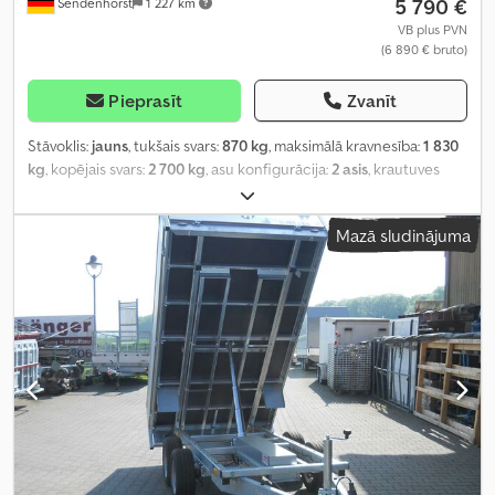
5 790 €
Sendenhorst
1 227 km
VB plus PVN
(6 890 € bruto)
Pieprasīt
Zvanīt
Stāvoklis:
jauns
, tukšais svars:
870 kg
, maksimālā kravnesība:
1 830
kg
, kopējais svars:
2 700 kg
, asu konfigurācija:
2 asis
, krautuves
garums:
4 010 mm
, iekraušanas vietas platums:
2 020 mm
,
iekraušanas telpas augstums:
1 900 mm
, riepas izmērs:
185/60 R
Mazā sludinājuma
12 C
, riteņu bāze:
750 mm
, Ražošanas gads:
2026
,