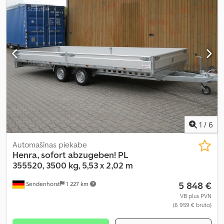
1
/
6
Automašīnas piekabe
Henra, sofort abzugeben!
PL
355520, 3500 kg, 5,53 x 2,02 m
5 848 €
Sendenhorst
1 227 km
VB plus PVN
(6 959 € bruto)