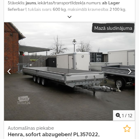
Stāvoklis:
jauns
, iekārtas/transportlīdzekļa numurs:
ab Lager
lieferbar !
, tukšais svars:
600 kg
, maksimālā kravnesība:
2 100 kg
,
kopējais svars:
2 700 kg
, asu konfigurācija:
2 asis
, krautuves
garums:
3 510 mm
, iekraušanas vietas platums:
1 850 mm
,
Mazā sludinājuma
iekraušanas telpas augstums:
300 mm
, riepas izmērs:
185/60 R12
C, schwarze Felgen
, riteņu bāze:
750 mm
, krāsa:
sudraba
,
Ražošanas gads:
2026
, Aprīkojums:
augšupielādētājs
,
1
/
12
Automašīnas piekabe
Henra, sofort abzugeben!
PL357022,