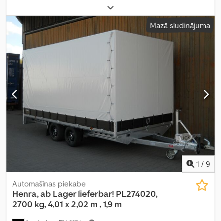
garums:
3 010 mm
, iekraušanas vietas platums:
1 850 mm
,
iekraušanas telpas augstums:
1 900 mm
, riepas izmērs:
185/60 R
Mazā sludinājuma
12C
, riteņu bāze:
750 mm
, krāsa:
sudraba
, Ražošanas gads:
2026
,
Aprīkojums:
augšupielādētājs
,
1
/
9
Automašīnas piekabe
Henra, ab Lager lieferbar!
PL274020,
2700 kg, 4,01 x 2,02 m , 1,9 m