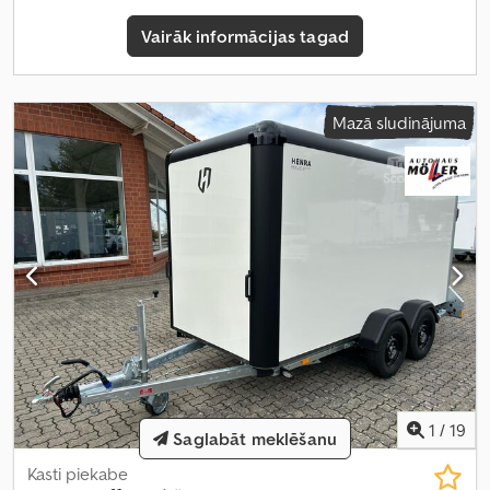
Vairāk informācijas tagad
Mazā sludinājuma
1
/
19
Saglabāt meklēšanu
Kasti piekabe