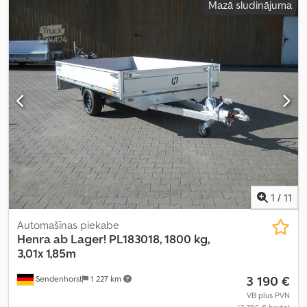
Mazā sludinājuma
tērauds
, riepas izmērs:
185/60 r 12c
, krāsa:
melns
, Ražošanas gads:
2025
, Aprīkojums:
augšupielādētājs
,
1
/
11
Automašīnas piekabe
Henra
ab Lager! PL183018, 1800 kg,
3,01x 1,85m
3 190 €
Sendenhorst
1 227 km
VB plus PVN