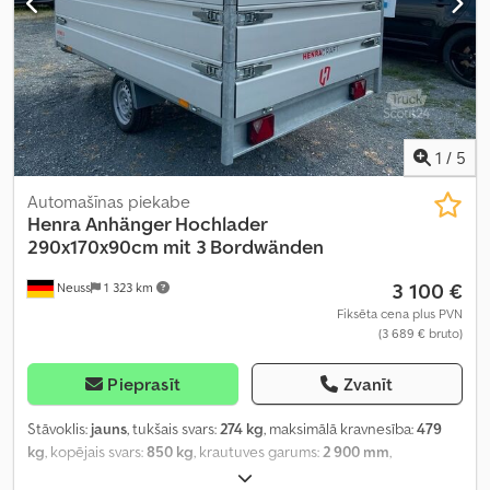
1
/
5
Automašīnas piekabe
Henra
Anhänger Hochlader
290x170x90cm mit 3 Bordwänden
3 100 €
Neuss
1 323 km
Fiksēta cena plus PVN
(3 689 € bruto)
Pieprasīt
Zvanīt
Stāvoklis:
jauns
, tukšais svars:
274 kg
, maksimālā kravnesība:
479
kg
, kopējais svars:
850 kg
, krautuves garums:
2 900 mm
,
iekraušanas vietas platums:
1 700 mm
, iekraušanas telpas