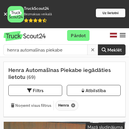
TruckScout24
Uz lietotni
Bezmaksas veikalā
Pārdot
Meklēt
Henra Automašīnas Piekabe iegādāties
lietotu
(69)
Filtrs
Atbilstība
Henra
Noņemt visus filtrus
Mazā sludinājuma