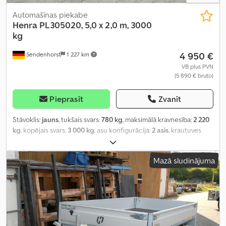
Automašīnas piekabe
Henra
PL305020, 5,0 x 2,0 m, 3000
kg
4 950 €
Sendenhorst
1 227 km
VB plus PVN
(5 890 € bruto)
Pieprasīt
Zvanīt
Stāvoklis:
jauns
, tukšais svars:
780 kg
, maksimālā kravnesība:
2 220
kg
, kopējais svars:
3 000 kg
, asu konfigurācija:
2 asis
, krautuves
garums:
5 010 mm
, iekraušanas vietas platums:
2 020 mm
,
iekraušanas telpas augstums:
300 mm
, riepas izmērs:
185/60 R 12
Mazā sludinājuma
C
, riteņu bāze:
710 mm
, Ražošanas gads:
2026
, Aprīkojums:
augšupielādētājs
,