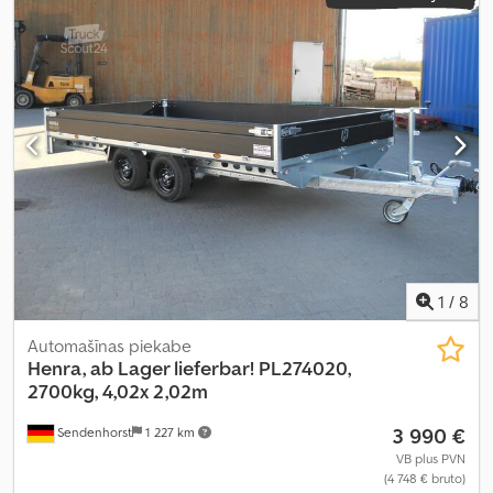
1
/
8
Automašīnas piekabe
Henra, ab Lager lieferbar!
PL274020,
2700kg, 4,02x 2,02m
3 990 €
Sendenhorst
1 227 km
VB plus PVN
(4 748 € bruto)