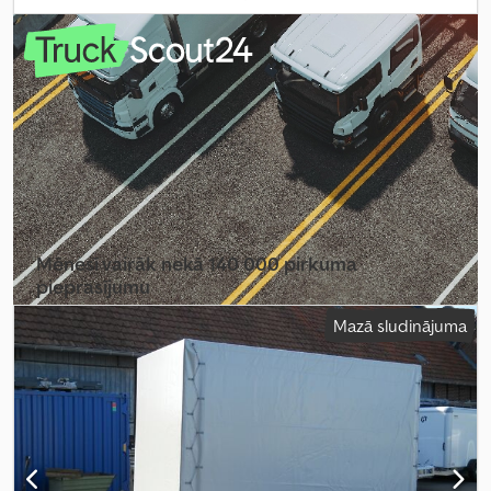
garums:
3 010 mm
, iekraušanas vietas platums:
1 650 mm
,
iekraušanas telpas augstums:
300 mm
, riepas izmērs:
185/60 R12C
,
riteņu bāze:
710 mm
, krāsa:
sudraba
, Ražošanas gads:
2024
,
Aprīkojums:
augšupielādētājs
,
Mēnesī vairāk nekā 140 000 pirkuma
pieprasījumu
Mazā sludinājuma
Izvēlēties tirgotāja paketi