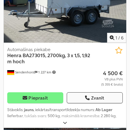
1
/
6
Automašīnas piekabe
Henra
BA273015, 2700kg, 3 x 1,5, 1,92
m hoch
4 500 €
Sendenhorst
1 227 km
VB plus PVN
(5 355 € bruto)
Pieprasīt
Zvanīt
Stāvoklis:
jauns
, iekārtas/transportlīdzekļa numurs:
Ab Lager
lieferbar
, tukšais svars:
500 kg
, maksimālā kravnesība:
2 280 kg
,
kopējais svars:
2 700 kg
, asu konfigurācija:
2 asis
, pirmā
reģistrācija:
03/2024
, nākamā pārbaude (TÜV):
03/2026
, krautuves