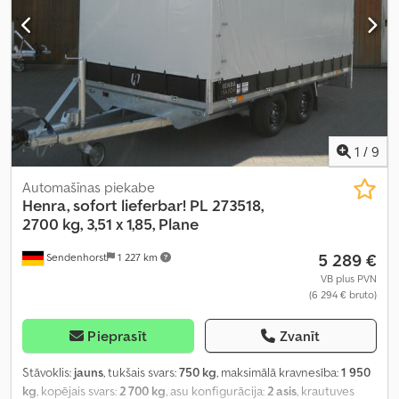
1
/
9
Automašīnas piekabe
Henra, sofort lieferbar!
PL 273518,
2700 kg, 3,51 x 1,85, Plane
5 289 €
Sendenhorst
1 227 km
VB plus PVN
(6 294 € bruto)
Pieprasīt
Zvanīt
Stāvoklis:
jauns
, tukšais svars:
750 kg
, maksimālā kravnesība:
1 950
kg
, kopējais svars:
2 700 kg
, asu konfigurācija:
2 asis
, krautuves