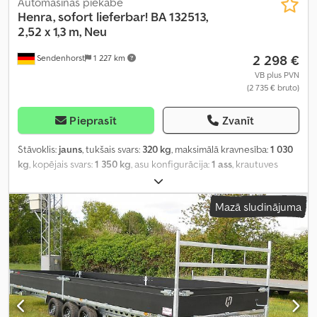
Automašīnas piekabe
Henra, sofort lieferbar!
BA 132513,
2,52 x 1,3 m, Neu
2 298 €
Sendenhorst
1 227 km
VB plus PVN
(2 735 € bruto)
Pieprasīt
Zvanīt
Stāvoklis:
jauns
, tukšais svars:
320 kg
, maksimālā kravnesība:
1 030
kg
, kopējais svars:
1 350 kg
, asu konfigurācija:
1 ass
, krautuves
garums:
2 510 mm
, iekraušanas vietas platums:
1 300 mm
,
iekraušanas telpas augstums:
355 mm
, riepas izmērs:
185 r 14c
,
Mazā sludinājuma
Ražošanas gads:
2024
,