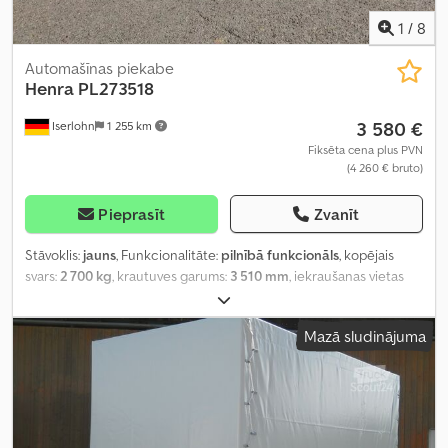
1
/
8
Automašīnas piekabe
Henra
PL273518
3 580 €
Iserlohn
1 255 km
Fiksēta cena plus PVN
(4 260 € bruto)
Pieprasīt
Zvanīt
Stāvoklis:
jauns
, Funkcionalitāte:
pilnībā funkcionāls
, kopējais
svars:
2 700 kg
, krautuves garums:
3 510 mm
, iekraušanas vietas
platums:
1 850 mm
, riepas izmērs:
185/60 R12C (schwarze Felgen
– Black Label)
, maksimālais ātrums:
100 km/h
,
Mazā sludinājuma