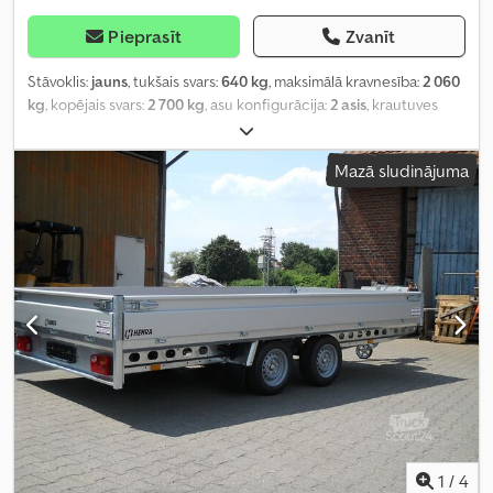
Pieprasīt
Zvanīt
Stāvoklis:
jauns
, tukšais svars:
640 kg
, maksimālā kravnesība:
2 060
kg
, kopējais svars:
2 700 kg
, asu konfigurācija:
2 asis
, krautuves
garums:
4 010 mm
, iekraušanas vietas platums:
2 020 mm
,
iekraušanas telpas augstums:
300 mm
, riepas izmērs:
185/60 R12C
,
Mazā sludinājuma
riteņu bāze:
750 mm
, Ražošanas gads:
2026
, Aprīkojums:
augšupielādētājs
,
1
/
4