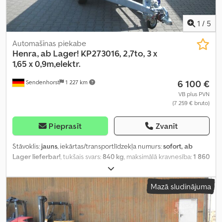
1
/
5
Automašīnas piekabe
Henra, ab Lager!
KP273016, 2,7to, 3 x
1,65 x 0,9m,elektr.
6 100 €
Sendenhorst
1 227 km
VB plus PVN
(7 259 € bruto)
Pieprasīt
Zvanīt
Stāvoklis:
jauns
, iekārtas/transportlīdzekļa numurs:
sofort, ab
Lager lieferbar!
, tukšais svars:
840 kg
, maksimālā kravnesība:
1 860
kg
, kopējais svars:
2 700 kg
, asu konfigurācija:
2 asis
, krautuves
garums:
3 000 mm
, iekraušanas vietas platums:
1 650 mm
,
Mazā sludinājuma
iekraušanas telpas augstums:
900 mm
, iekraušanas telpas tilpums:
5,5 m³
, piekares sistēma:
cits
, riepas izmērs:
185/60 R 12C
, riteņu
bāze:
710 mm
, Ražošanas gads:
2024
, Aprīkojums:
augšupielādētājs
,