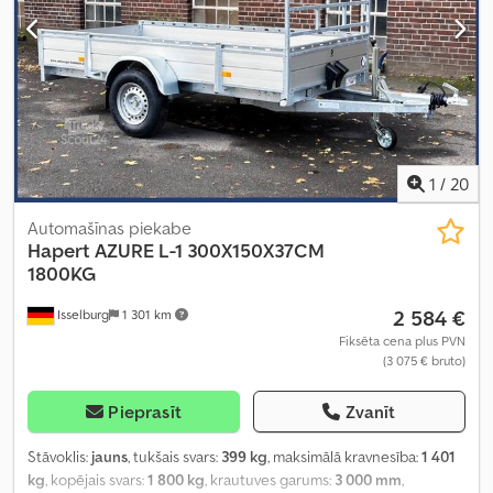
1
/
20
Automašīnas piekabe
Hapert
AZURE L-1 300X150X37CM
1800KG
2 584 €
Isselburg
1 301 km
Fiksēta cena plus PVN
(3 075 € bruto)
Pieprasīt
Zvanīt
Stāvoklis:
jauns
, tukšais svars:
399 kg
, maksimālā kravnesība:
1 401
kg
, kopējais svars:
1 800 kg
, krautuves garums:
3 000 mm
,