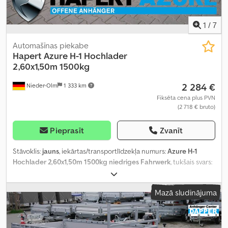
1
/
7
Automašīnas piekabe
Hapert
Azure H-1 Hochlader
2,60x1,50m 1500kg
2 284 €
Nieder-Olm
1 333 km
Fiksēta cena plus PVN
(2 718 € bruto)
Pieprasīt
Zvanīt
Stāvoklis:
jauns
, iekārtas/transportlīdzekļa numurs:
Azure H-1
Hochlader 2,60x1,50m 1500kg niedriges Fahrwerk
, tukšais svars:
341 kg
, maksimālā kravnesība:
1 159 kg
, kopējais svars:
1 500 kg
,
asu konfigurācija:
1 ass
, krautuves garums:
2 600 mm
, iekraušanas
Mazā sludinājuma
vietas platums:
1 500 mm
, iekraušanas telpas augstums:
300 mm
,
Aprīkojums:
augšupielādētājs
,