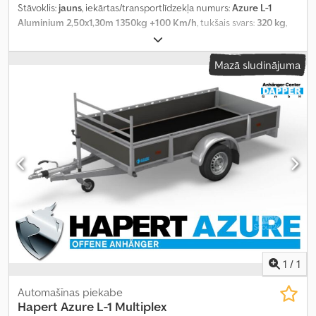
Stāvoklis:
jauns
, iekārtas/transportlīdzekļa numurs:
Azure L-1
Aluminium 2,50x1,30m 1350kg +100 Km/h
, tukšais svars:
320 kg
,
maksimālā kravnesība:
1 030 kg
, kopējais svars:
1 350 kg
, asu
konfigurācija:
1 ass
, krautuves garums:
2 530 mm
, iekraušanas
Mazā sludinājuma
vietas platums:
1 290 mm
, iekraušanas telpas augstums:
370 mm
,
1
/
1
Automašīnas piekabe
Hapert
Azure L-1 Multiplex