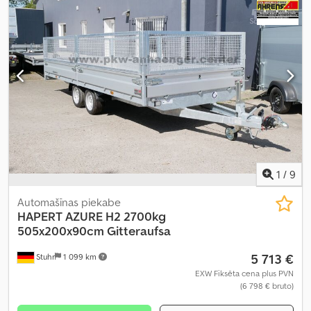
1
/
9
Automašīnas piekabe
HAPERT
AZURE H2 2700kg
505x200x90cm Gitteraufsa
5 713 €
Stuhr
1 099 km
EXW Fiksēta cena plus PVN
(6 798 € bruto)