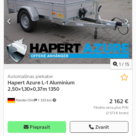
1
/
15
Automašīnas piekabe
Hapert
Azure L-1 Aluminium
2,50×1,30×0,37m 1350
2 162 €
Nieder-Olm
1 333 km
Fiksēta cena plus PVN
(2 573 € bruto)
Pieprasīt
Zvanīt