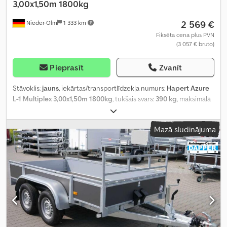
3,00x1,50m 1800kg
2 569 €
Nieder-Olm
1 333 km
Fiksēta cena plus PVN
(3 057 € bruto)
Pieprasīt
Zvanīt
Stāvoklis:
jauns
, iekārtas/transportlīdzekļa numurs:
Hapert Azure
L-1 Multiplex 3,00x1,50m 1800kg
, tukšais svars:
390 kg
, maksimālā
kravnesība:
1 410 kg
, kopējais svars:
1 800 kg
, asu konfigurācija:
1
ass
, krautuves garums:
3 030 mm
, iekraušanas vietas platums:
Mazā sludinājuma
1 490 mm
, iekraušanas telpas augstums:
370 mm
,