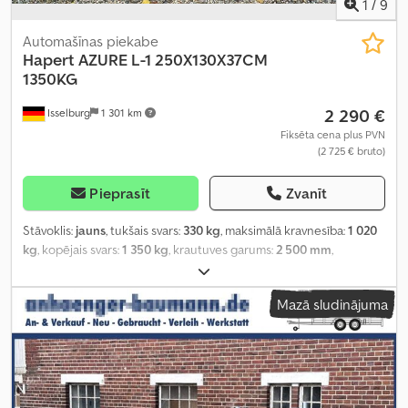
1
/
9
Automašīnas piekabe
Hapert
AZURE L-1 250X130X37CM
1350KG
2 290 €
Isselburg
1 301 km
Fiksēta cena plus PVN
(2 725 € bruto)
Pieprasīt
Zvanīt
Stāvoklis:
jauns
, tukšais svars:
330 kg
, maksimālā kravnesība:
1 020
kg
, kopējais svars:
1 350 kg
, krautuves garums:
2 500 mm
,
iekraušanas vietas platums:
1 300 mm
, iekraušanas telpas
augstums:
370 mm
, iekraušanas telpas tilpums:
1,3 m³
, krāsa:
Mazā sludinājuma
sudraba
, būvniecības augstums:
1 320 mm
, darba platums:
1 780
mm
,