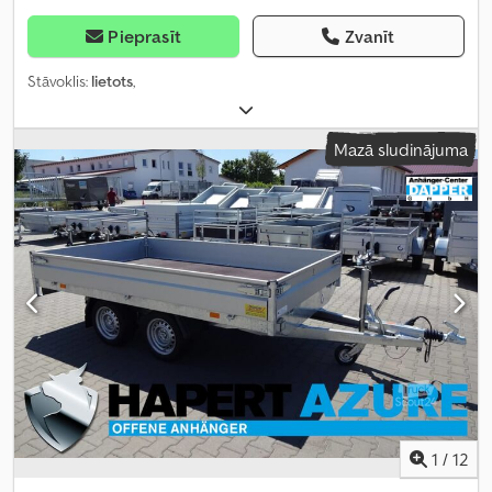
Pieprasīt
Zvanīt
Stāvoklis:
lietots
,
Mazā sludinājuma
1
/
12