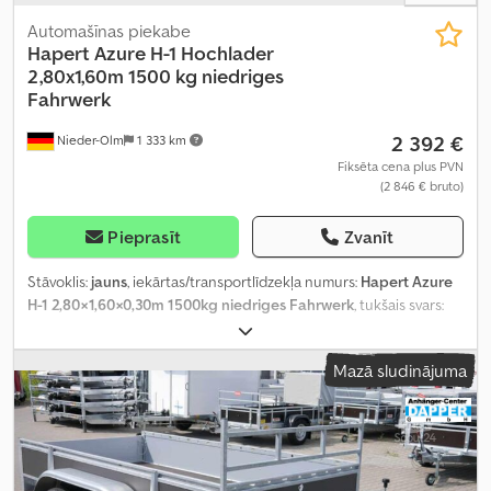
Automašīnas piekabe
Hapert
Azure H-1 Hochlader
2,80x1,60m 1500 kg niedriges
Fahrwerk
2 392 €
Nieder-Olm
1 333 km
Fiksēta cena plus PVN
(2 846 € bruto)
Pieprasīt
Zvanīt
Stāvoklis:
jauns
, iekārtas/transportlīdzekļa numurs:
Hapert Azure
H-1 2,80×1,60×0,30m 1500kg niedriges Fahrwerk
, tukšais svars:
364 kg
, maksimālā kravnesība:
1 136 kg
, kopējais svars:
1 500 kg
,
asu konfigurācija:
1 ass
, krautuves garums:
2 800 mm
, iekraušanas
Mazā sludinājuma
vietas platums:
1 600 mm
, iekraušanas telpas augstums:
300 mm
,
Aprīkojums:
augšupielādētājs
,