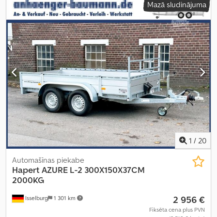
Mazā sludinājuma
augstums:
300 mm
, piekares sistēma:
paraboliskā lapa (atsperes)
,
maksimālais ātrums:
100 km/h
,
1
/
20
Automašīnas piekabe
Hapert
AZURE L-2 300X150X37CM
2000KG
2 956 €
Isselburg
1 301 km
Fiksēta cena plus PVN