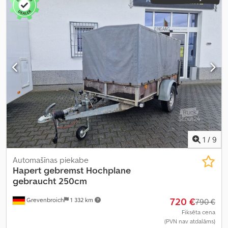
1
/
9
Automašīnas piekabe
Hapert
gebremst Hochplane
gebraucht 250cm
720 €
Grevenbroich
1 332 km
790 €
Fiksēta cena
(PVN nav atdalāms)