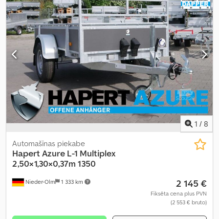
1
/
8
Automašīnas piekabe
Hapert
Azure L-1 Multiplex
2,50×1,30×0,37m 1350
2 145 €
Nieder-Olm
1 333 km
Fiksēta cena plus PVN
(2 553 € bruto)