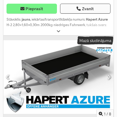
Pieprasīt
Zvanīt
Stāvoklis:
jauns
, iekārtas/transportlīdzekļa numurs:
Hapert Azure
H-2 2,80×1,60×0,30m 2000kg niedriges Fahrwerk
, tukšais svars:
426 kg
, maksimālā kravnesība:
1 574 kg
, kopējais svars:
2 000 kg
,
asu konfigurācija:
2 asis
, krautuves garums:
2 800 mm
, iekraušanas
Mazā sludinājuma
vietas platums:
1 600 mm
, iekraušanas telpas augstums:
300 mm
,
Aprīkojums:
augšupielādētājs
,
1
/
8