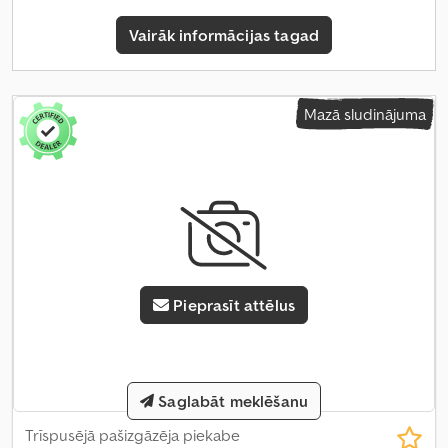
Vairāk informācijas tagad
Mazā sludinājuma
Pieprasīt attēlus
Saglabāt meklēšanu
Trīspusējā pašizgāzēja piekabe