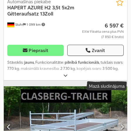
Automašīnas piekabe
HAPERT
AZURE H2 3,5t 5x2m
Gitteraufsatz 13Zoll
6 597 €
Stuhr
1 099 km
EXW Fiksēta cena plus PVN
(7 850 € bruto)
Pieprasīt
Zvanīt
Stāvoklis:
jauns
, Funkcionalitāte:
pilnībā funkcionāls
, tukšais svars:
770 kg
, maksimālā kravnesība:
2 730 kg
, kopējais svars:
3 500 kg
,
krautuves garums:
5 050 mm
, iekraušanas vietas platums:
2 000
mm
, iekraušanas telpas augstums:
300 mm
,
Mazā sludinājuma