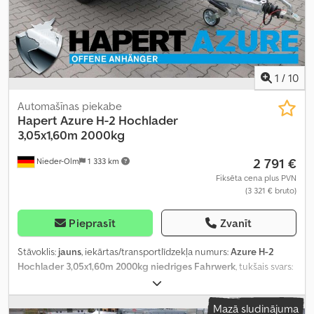
1
/
10
Automašīnas piekabe
Hapert
Azure H-2 Hochlader
3,05x1,60m 2000kg
2 791 €
Nieder-Olm
1 333 km
Fiksēta cena plus PVN
(3 321 € bruto)
Pieprasīt
Zvanīt
Stāvoklis:
jauns
, iekārtas/transportlīdzekļa numurs:
Azure H-2
Hochlader 3,05x1,60m 2000kg niedriges Fahrwerk
, tukšais svars:
445 kg
, maksimālā kravnesība:
1 555 kg
, kopējais svars:
2 000 kg
,
asu konfigurācija:
2 asis
, krautuves garums:
3 050 mm
, iekraušanas
Mazā sludinājuma
vietas platums:
1 600 mm
, iekraušanas telpas augstums:
300 mm
,