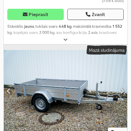
(3 518 € bruto)
Pieprasīt
Zvanīt
Stāvoklis:
jauns
, tukšais svars:
448 kg
, maksimālā kravnesība:
1 552
kg
, kopējais svars:
2 000 kg
, asu konfigurācija:
2 asis
, krautuves
garums:
3 000 mm
, iekraušanas vietas platums:
1 500 mm
,
iekraušanas telpas augstums:
370 mm
, iekraušanas telpas tilpums:
Mazā sludinājuma
1,8 m³
, krāsa:
sudraba
, būvniecības augstums:
1 280 mm
, darba
platums:
1 980 mm
,