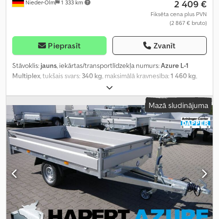
2 409 €
Nieder-Olm
1 333 km
Fiksēta cena plus PVN
(2 867 € bruto)
Pieprasīt
Zvanīt
Stāvoklis:
jauns
, iekārtas/transportlīdzekļa numurs:
Azure L-1
Multiplex
, tukšais svars:
340 kg
, maksimālā kravnesība:
1 460 kg
,
kopējais svars:
1 800 kg
, asu konfigurācija:
1 ass
, krautuves garums:
2 530 mm
, iekraušanas vietas platums:
1 290 mm
, iekraušanas
Mazā sludinājuma
telpas augstums:
350 mm
,