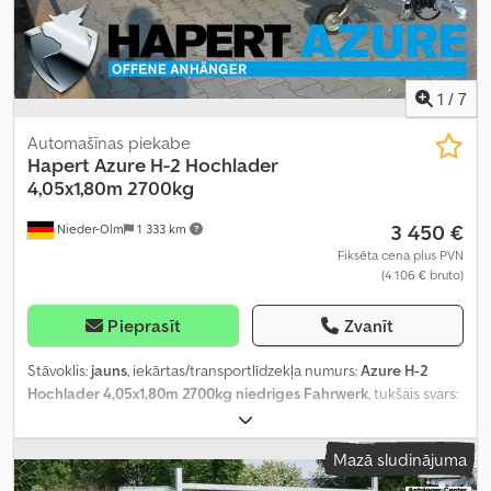
1
/
7
Automašīnas piekabe
Hapert
Azure H-2 Hochlader
4,05x1,80m 2700kg
3 450 €
Nieder-Olm
1 333 km
Fiksēta cena plus PVN
(4 106 € bruto)
Pieprasīt
Zvanīt
Stāvoklis:
jauns
, iekārtas/transportlīdzekļa numurs:
Azure H-2
Hochlader 4,05x1,80m 2700kg niedriges Fahrwerk
, tukšais svars:
585 kg
, maksimālā kravnesība:
2 115 kg
, kopējais svars:
2 700 kg
,
asu konfigurācija:
2 asis
, krautuves garums:
4 050 mm
,
Mazā sludinājuma
iekraušanas vietas platums:
1 800 mm
, iekraušanas telpas
augstums:
300 mm
, Aprīkojums:
augšupielādētājs
,