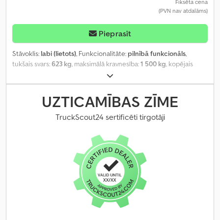
Fiksēta cena
(PVN nav atdalāms)
Pieprasīt
Stāvoklis:
labi (lietots)
, Funkcionalitāte:
pilnībā funkcionāls
,
tukšais svars:
623 kg
, maksimālā kravnesība:
1 500 kg
, kopējais
svars:
2 000 kg
, asu konfigurācija:
1 ass
, pirmā reģistrācija:
11/2023
,
nākamā pārbaude (TÜV):
11/2027
, maksimālais ātrums:
100 km/h
,
piekabes bremze:
bremzēta piekabe
,
UZTICAMĪBAS ZĪME
TruckScout24 sertificēti tirgotāji