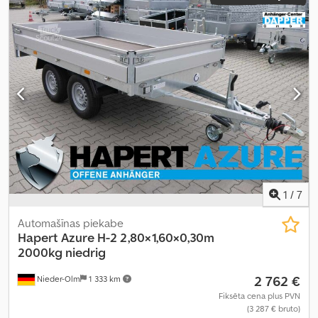
Aprīkojums:
augšupielādētājs
,
1
/
7
Automašīnas piekabe
Hapert
Azure H-2 2,80×1,60×0,30m
2000kg niedrig
2 762 €
Nieder-Olm
1 333 km
Fiksēta cena plus PVN
(3 287 € bruto)