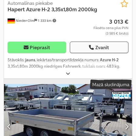
Automašīnas piekabe
Hapert
Azure H-2 3,35x1,80m 2000kg
3 013 €
Nieder-Olm
1 333 km
Fiksēta cena plus PVN
(3 585 € bruto)
Pieprasīt
Zvanīt
Stāvoklis:
jauns
, iekārtas/transportlīdzekļa numurs:
Azure H-2
3,35x1,80m 2000kg niedriges Fahrwerk
, tukšais svars:
483 kg
,
maksimālā kravnesība:
1 517 kg
, kopējais svars:
2 000 kg
, krautuves
garums:
3 350 mm
, iekraušanas vietas platums:
1 800 mm
,
Mazā sludinājuma
iekraušanas telpas augstums:
300 mm
,