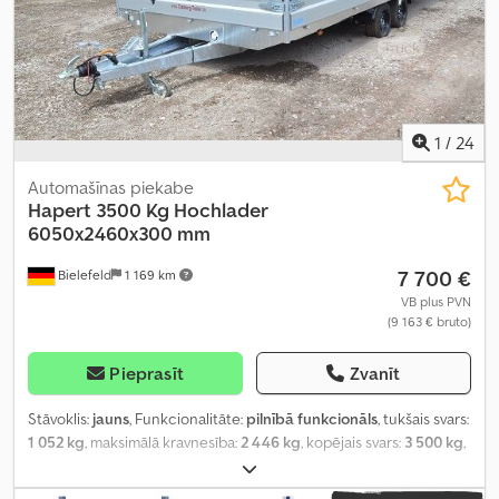
1
/
24
Automašīnas piekabe
Hapert
3500 Kg Hochlader
6050x2460x300 mm
7 700 €
Bielefeld
1 169 km
VB plus PVN
(9 163 € bruto)
Pieprasīt
Zvanīt
Stāvoklis:
jauns
, Funkcionalitāte:
pilnībā funkcionāls
, tukšais svars:
1 052 kg
, maksimālā kravnesība:
2 446 kg
, kopējais svars:
3 500 kg
,
asu konfigurācija:
2 asis
, krautuves garums:
6 050 mm
,
iekraušanas vietas platums:
2 460 mm
, iekraušanas telpas