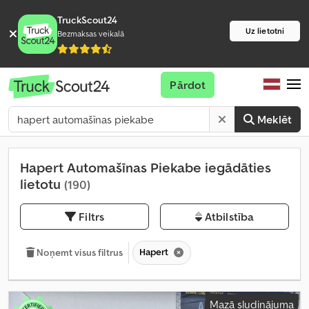
TruckScout24
Uz lietotni
Bezmaksas veikalā
Pārdot
Meklēt
Hapert Automašīnas Piekabe iegādāties
lietotu
(190)
Filtrs
Atbilstība
Hapert
Noņemt visus filtrus
Mazā sludinājuma