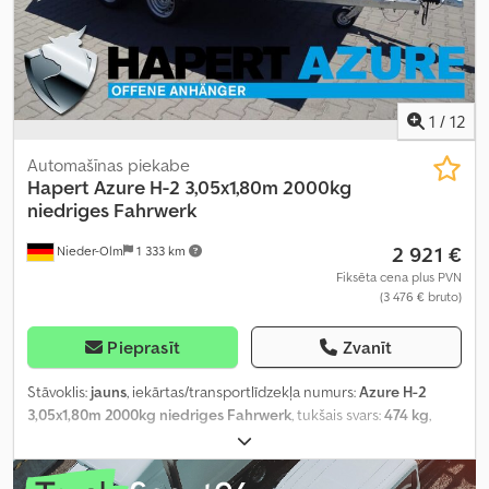
1
/
12
Automašīnas piekabe
Hapert
Azure H-2 3,05x1,80m 2000kg
niedriges Fahrwerk
2 921 €
Nieder-Olm
1 333 km
Fiksēta cena plus PVN
(3 476 € bruto)
Pieprasīt
Zvanīt
Stāvoklis:
jauns
, iekārtas/transportlīdzekļa numurs:
Azure H-2
3,05x1,80m 2000kg niedriges Fahrwerk
, tukšais svars:
474 kg
,
maksimālā kravnesība:
1 526 kg
, kopējais svars:
2 000 kg
, krautuves
garums:
3 050 mm
, iekraušanas vietas platums:
1 800 mm
,
iekraušanas telpas augstums:
300 mm
,