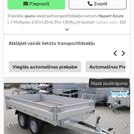
Pieprasīt
Zvanīt
Stāvoklis:
jauns
, iekārtas/transportlīdzekļa numurs:
Hapert Azure
L-1 Multiplex 2,50×1,30×0,37m 1350kg H-Gestell
, tukšais svars:
320
kg
, maksimālā kravnesība:
1 030 kg
, kopējais svars:
1 350 kg
, asu
konfigurācija:
1 ass
, krautuves garums:
2 530 mm
, iekraušanas
vietas platums:
1 290 mm
, iekraušanas telpas augstums:
370 mm
,
Atklājiet vairāk lietotu transportlīdzekļu
s
Vieglās automašīnas piekabe
Automašīnas Pieka
Mazā sludinājuma