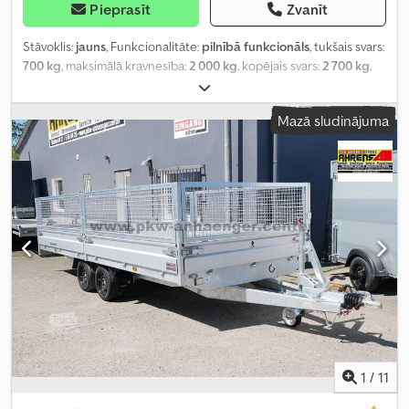
Pieprasīt
Zvanīt
Stāvoklis:
jauns
, Funkcionalitāte:
pilnībā funkcionāls
, tukšais svars:
700 kg
, maksimālā kravnesība:
2 000 kg
, kopējais svars:
2 700 kg
,
krautuves garums:
5 050 mm
, iekraušanas vietas platums:
2 000
mm
, iekraušanas telpas augstums:
300 mm
,
Mazā sludinājuma
1
/
11