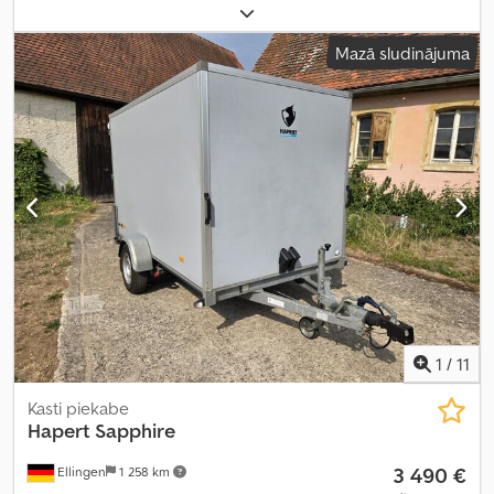
iekraušanas vietas platums:
1 500 mm
, iekraušanas telpas
augstums:
370 mm
, iekraušanas telpas tilpums:
1,8 m³
, krāsa:
Mazā sludinājuma
sudraba
, būvniecības augstums:
1 320 mm
, darba platums:
1 980
mm
,
1
/
11
Kasti piekabe
Hapert
Sapphire
3 490 €
Ellingen
1 258 km