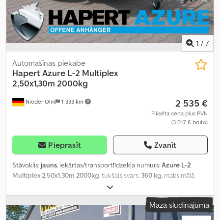
1
/
7
Automašīnas piekabe
Hapert
Azure L-2 Multiplex
2,50x1,30m 2000kg
2 535 €
Nieder-Olm
1 333 km
Fiksēta cena plus PVN
(3 017 € bruto)
Pieprasīt
Zvanīt
Stāvoklis:
jauns
, iekārtas/transportlīdzekļa numurs:
Azure L-2
Multiplex 2,50x1,30m 2000kg
, tukšais svars:
360 kg
, maksimālā
kravnesība:
1 640 kg
, kopējais svars:
2 000 kg
, asu konfigurācija:
2
asis
, krautuves garums:
2 530 mm
, iekraušanas vietas platums:
Mazā sludinājuma
1 290 mm
, iekraušanas telpas augstums:
370 mm
,