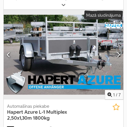
maksimālā kravnesība:
1 552 kg
, kopējais svars:
2 000 kg
, asu
konfigurācija:
2 asis
, krautuves garums:
3 030 mm
, iekraušanas
Mazā sludinājuma
vietas platums:
1 490 mm
, iekraušanas telpas augstums:
370 mm
,
1
/
7
Automašīnas piekabe
Hapert
Azure L-1 Multiplex
2,50x1,30m 1800kg