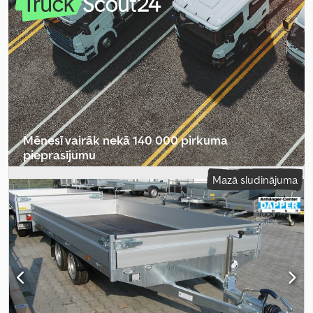
Mēnesī vairāk nekā 140 000 pirkuma
pieprasījumu
Mazā sludinājuma
Izvēlēties tirgotāja paketi