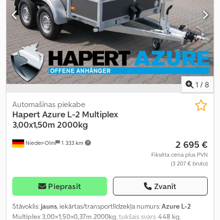
1
/
8
Automašīnas piekabe
Hapert
Azure L-2 Multiplex
3,00x1,50m 2000kg
2 695 €
Nieder-Olm
1 333 km
Fiksēta cena plus PVN
(3 207 € bruto)
Pieprasīt
Zvanīt
Stāvoklis:
jauns
, iekārtas/transportlīdzekļa numurs:
Azure L-2
Multiplex 3,00×1,50×0,37m 2000kg
, tukšais svars:
448 kg
,