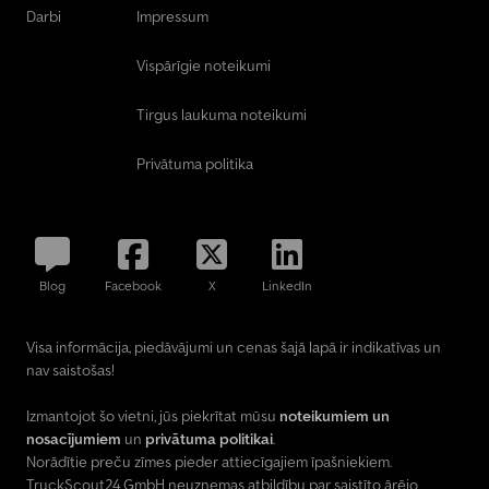
Darbi
Impressum
Vispārīgie noteikumi
Tirgus laukuma noteikumi
Privātuma politika
Blog
Facebook
X
LinkedIn
Visa informācija, piedāvājumi un cenas šajā lapā ir indikatīvas un
nav saistošas!
Izmantojot šo vietni, jūs piekrītat mūsu
noteikumiem un
nosacījumiem
un
privātuma politikai
.
Norādītie preču zīmes pieder attiecīgajiem īpašniekiem.
TruckScout24 GmbH neuzņemas atbildību par saistīto ārējo