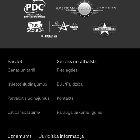
Pārdot
Serviss un atbalsts
Cenas un tarifi
Pieslēgties
Izvietot sludinājumus
BUJ/Palīdzība
Pārvaldīt sludinājumus
Kontakts
Uzticamības zīme
Parauga pirkuma līgums
Uzņēmums
Juridiskā informācija