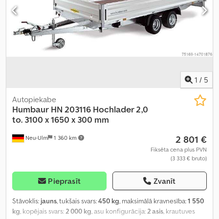
1
/
5
Autopiekabe
Humbaur
HN 203116 Hochlader 2,0
to. 3100 x 1650 x 300 mm
2 801 €
Neu-Ulm
1 360 km
Fiksēta cena plus PVN
(3 333 € bruto)
Pieprasīt
Zvanīt
Stāvoklis:
jauns
, tukšais svars:
450 kg
, maksimālā kravnesība:
1 550
kg
, kopējais svars:
2 000 kg
, asu konfigurācija:
2 asis
, krautuves