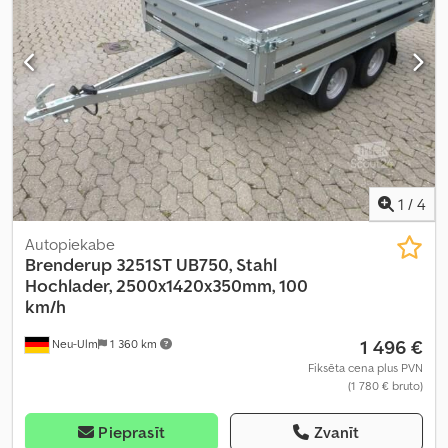
1
/
4
Autopiekabe
Brenderup
3251ST UB750, Stahl
Hochlader, 2500x1420x350mm, 100
km/h
1 496 €
Neu-Ulm
1 360 km
Fiksēta cena plus PVN
(1 780 € bruto)
Pieprasīt
Zvanīt