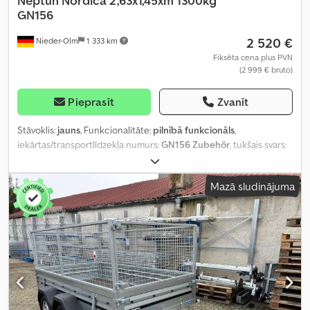
Neptun
Nordica 2,63x1,45xm 1300kg
GN156
2 520 €
Nieder-Olm
1 333 km
Fiksēta cena plus PVN
(2 999 € bruto)
Pieprasīt
Zvanīt
Stāvoklis:
jauns
, Funkcionalitāte:
pilnībā funkcionāls
,
iekārtas/transportlīdzekļa numurs:
GN156 Zubehör
, tukšais svars:
919 kg
, maksimālā kravnesība:
381 kg
, kopējais svars:
1 300 kg
, asu
konfigurācija:
2 asis
, krautuves garums:
2 630 mm
, iekraušanas
Mazā sludinājuma
vietas platums:
1 450 mm
, iekraušanas telpas augstums:
800 mm
,