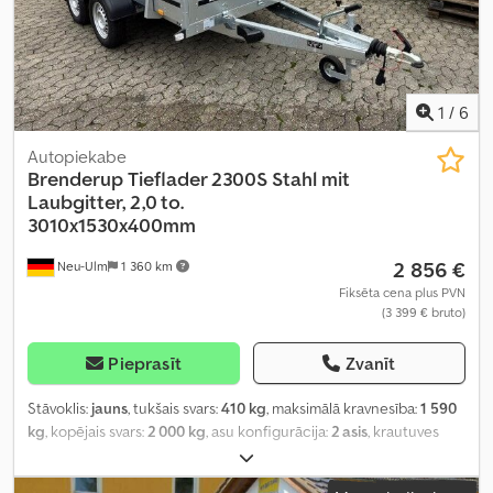
1
/
6
Autopiekabe
Brenderup
Tieflader 2300S Stahl mit
Laubgitter, 2,0 to.
3010x1530x400mm
2 856 €
Neu-Ulm
1 360 km
Fiksēta cena plus PVN
(3 399 € bruto)
Pieprasīt
Zvanīt
Stāvoklis:
jauns
, tukšais svars:
410 kg
, maksimālā kravnesība:
1 590
kg
, kopējais svars:
2 000 kg
, asu konfigurācija:
2 asis
, krautuves
garums:
3 010 mm
, iekraušanas vietas platums:
1 530 mm
,
iekraušanas telpas augstums:
1 200 mm
, iekraušanas telpas