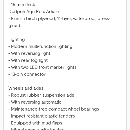
- 15 mm thick
Dodpoh Aqu Rofx Adiekr
- Finnish birch plywood, 11-layer, waterproof, press-
glued
Lighting
- Modern multi-function lighting
- With reversing light
- With rear fog light
- With two LED front marker lights
- 13-pin connector
Wheels and axles
- Robust rubber suspension axle
- With reversing automatic
- Maintenance-free compact wheel bearings
- Impact-resistant plastic fenders
- Equipped with mud flaps
- Wheel chocks with holder