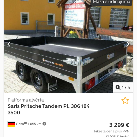
Mazā sludinājuma
tilpums:
5,4 m³
, krāsa:
cits
, būvniecības augstums:
1 740 mm
, darba
platums:
2 040 mm
,
1
/
4
Platforma atvērta
Saris
Pritsche Tandem PL 306 184
3500
3 299 €
Gera
1 055 km
Fiksēta cena plus PVN
(3 926 € bruto)