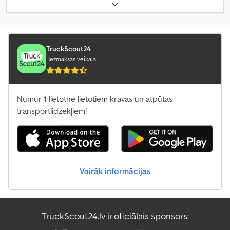
garums:
3 100 mm
, iekraušanas vietas platums:
1 650 mm
,
iekraušanas telpas augstums:
300 mm
, iekraušanas telpas tilpums:
1,6 m³
, krāsa:
cits
, būvniecības augstums:
935 mm
, darba platums:
1 713 mm
,
TruckScout24
Bezmaksas veikalā
Numur 1 lietotne lietotiem kravas un atpūtas
transportlīdzekļiem!
Vairāk informācijas
TruckScout24.lv ir oficiālais sponsors: