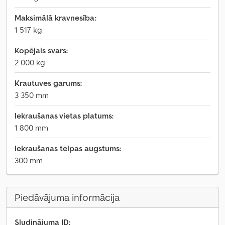
Maksimālā kravnesība:
1 517 kg
Kopējais svars:
2 000 kg
Krautuves garums:
3 350 mm
Iekraušanas vietas platums:
1 800 mm
Iekraušanas telpas augstums:
300 mm
Piedāvājuma informācija
Sludinājuma ID: