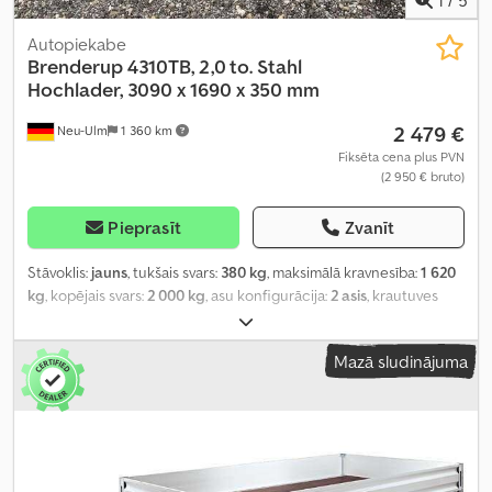
1
/
5
Autopiekabe
Brenderup
4310TB, 2,0 to. Stahl
Hochlader, 3090 x 1690 x 350 mm
2 479 €
Neu-Ulm
1 360 km
Fiksēta cena plus PVN
(2 950 € bruto)
Pieprasīt
Zvanīt
Stāvoklis:
jauns
, tukšais svars:
380 kg
, maksimālā kravnesība:
1 620
kg
, kopējais svars:
2 000 kg
, asu konfigurācija:
2 asis
, krautuves
garums:
3 090 mm
, iekraušanas vietas platums:
1 690 mm
,
iekraušanas telpas augstums:
350 mm
, iekraušanas telpas tilpums:
Mazā sludinājuma
2,1 m³
, krāsa:
cits
, būvniecības augstums:
1 050 mm
, darba platums:
1 740 mm
,