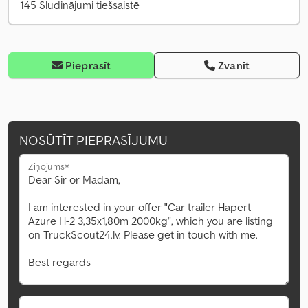
145 Sludinājumi tiešsaistē
Pieprasīt
Zvanīt
NOSŪTĪT PIEPRASĪJUMU
Ziņojums*