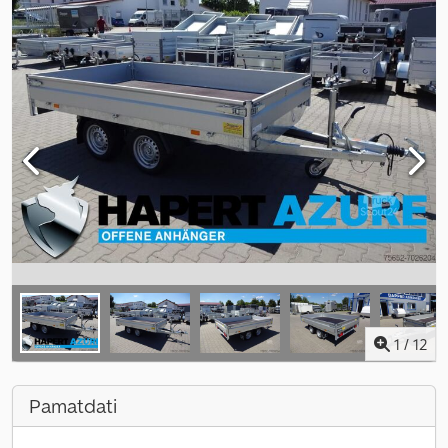
1
/
12
Pamatdati