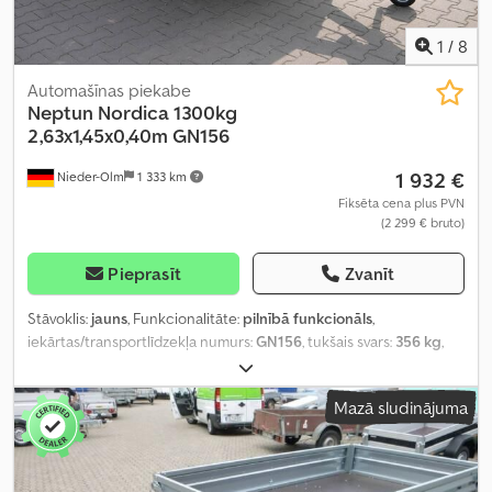
1
/
8
Automašīnas piekabe
Neptun
Nordica 1300kg
2,63x1,45x0,40m GN156
1 932 €
Nieder-Olm
1 333 km
Fiksēta cena plus PVN
(2 299 € bruto)
Pieprasīt
Zvanīt
Stāvoklis:
jauns
, Funkcionalitāte:
pilnībā funkcionāls
,
iekārtas/transportlīdzekļa numurs:
GN156
, tukšais svars:
356 kg
,
maksimālā kravnesība:
944 kg
, kopējais svars:
1 300 kg
, asu
konfigurācija:
2 asis
, krautuves garums:
2 630 mm
, iekraušanas
Mazā sludinājuma
vietas platums:
1 450 mm
, iekraušanas telpas augstums:
400 mm
,
Aprīkojums:
augšupielādētājs
,