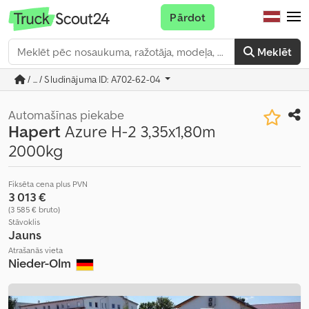
Pārdot
Meklēt
/ ... / Sludinājuma ID: A702-62-04
Automašīnas piekabe
Hapert
Azure H-2 3,35x1,80m
2000kg
Fiksēta cena plus PVN
3 013 €
(3 585 € bruto)
Stāvoklis
Jauns
Atrašanās vieta
Nieder-Olm