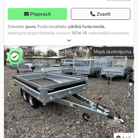
Pieprasīt
Zvanīt
Stāvoklis:
jauns
, Funkcionalitāte:
pilnībā funkcionāls
,
iekārtas/transportlīdzekļa numurs:
NEW-18
, maksimālā kravnesība:
2 981 kg
, kopējais svars:
3 500 kg
, asu konfigurācija:
2 asis
,
krautuves garums:
3 060 mm
, iekraušanas vietas platums:
1 840
Mazā sludinājuma
mm
, iekraušanas telpas augstums:
300 mm
, maksimālais ātrums:
100 km/h
, piekabes bremze:
bremzēta piekabe
, Ražošanas gads:
2026
,