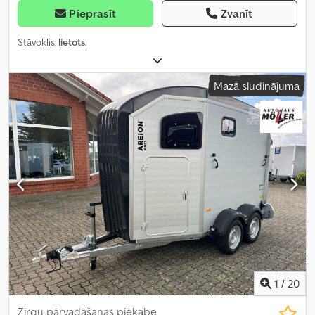
Pieprasīt
Zvanīt
Stāvoklis:
lietots
,
Mazā sludinājuma
1
/
20
Zirgu pārvadāšanas piekabe