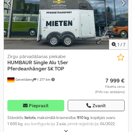
1
/
7
Zirgu pārvadāšanas piekabe
HUMBAUR
Single Alu 1,5er
Pferdeanhänger SK TOP
7 999 €
Gevelsberg
1 277 km
Fiksēta cena
(PVN nav atdalāms)
Pieprasīt
Zvanīt
Stāvoklis:
lietots
, maksimālā kravnesība:
910 kg
, kopējais svars:
1 600 kg
, asu konfigurācija:
2 asis
, pirmā reģistrācija:
04/2022
,
nākamā pārbaude (TÜV):
04/2026
, krautuves garums:
3 222 mm
,