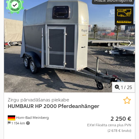
1
/
25
Zirgu pārvadāšanas piekabe
HUMBAUR
HP 2000 Pferdeanhänger
2 250 €
Horn-Bad Meinberg
1 154 km
EXW Fiksēta cena plus PVN
(2 678 € bruto)