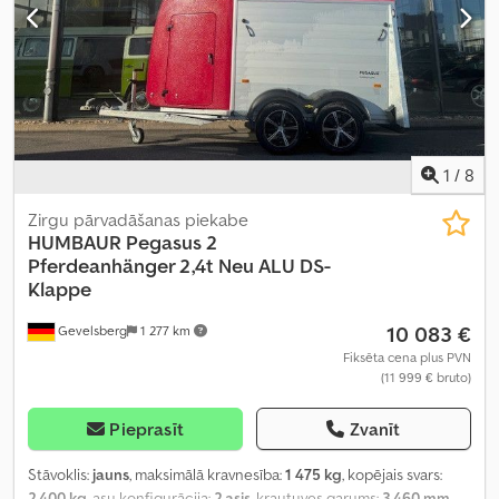
1
/
8
Zirgu pārvadāšanas piekabe
HUMBAUR
Pegasus 2
Pferdeanhänger 2,4t Neu ALU DS-
Klappe
10 083 €
Gevelsberg
1 277 km
Fiksēta cena plus PVN
(11 999 € bruto)
Pieprasīt
Zvanīt
Stāvoklis:
jauns
, maksimālā kravnesība:
1 475 kg
, kopējais svars:
2 400 kg
, asu konfigurācija:
2 asis
, krautuves garums:
3 460 mm
,