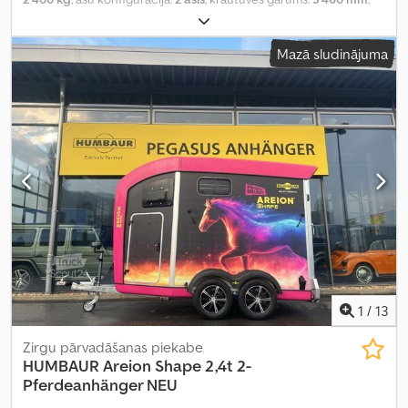
iekraušanas vietas platums:
1 710 mm
, iekraušanas telpas
augstums:
2 370 mm
, kopējais platums:
2 235 mm
, kopējais
Mazā sludinājuma
augstums:
2 960 mm
, Ražošanas gads:
2026
,
1
/
13
Zirgu pārvadāšanas piekabe
HUMBAUR
Areion Shape 2,4t 2-
Pferdeanhänger NEU