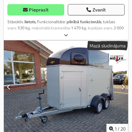
Pieprasīt
Zvanīt
Stāvoklis:
lietots
, Funkcionalitāte:
pilnībā funkcionāls
, tukšais
svars:
530 kg
, maksimālā kravnesība:
1 470 kg
, kopējais svars:
2 000
kg
, asu konfigurācija:
2 asis
, pirmā reģistrācija:
08/2016
, krautuves
garums:
2 680 mm
, iekraušanas vietas platums:
1 500 mm
,
Mazā sludinājuma
iekraušanas telpas augstums:
900 mm
, kopējais garums:
4 160
mm
, kopējais platums:
1 640 mm
, kopējais augstums:
1 580 mm
,
piekares sistēma:
cits
, riepas izmērs:
155/80R13
, piekabes bremze:
bremzēta piekabe
, Ražošanas gads:
2016
,
1
/
20