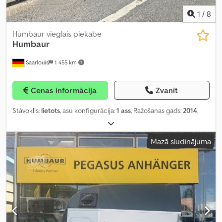
1
/
8
Humbaur vieglais piekabe
Humbaur
Saarlouis
1 455 km
Cenas informācija
Zvanīt
Stāvoklis:
lietots
, asu konfigurācija:
1 ass
, Ražošanas gads:
2014
,
Mazā sludinājuma