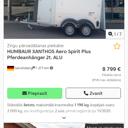
1
/
7
Zirgu pārvadāšanas piekabe
HUMBAUR
XANTHOS Aero Spirit Plus
Pferdeanhänger 2t. ALU
8 799 €
Gevelsberg
1 277 km
Fiksēta cena
(PVN nav atdalāms)
Pieprasīt
Zvanīt
Stāvoklis:
lietots
, maksimālā kravnesība:
1 196 kg
, kopējais svars:
2 000 kg
, asu konfigurācija:
2 asis
, pirmā reģistrācija:
11/2020
,
nākamā pārbaude (TÜV):
04/2027
, krautuves garums:
3 447 mm
,
iekraušanas vietas platums:
1 714 mm
, iekraušanas telpas
Mazā sludinājuma