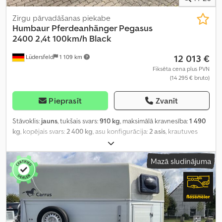
Zirgu pārvadāšanas piekabe
Humbaur
Pferdeanhänger Pegasus
2400 2,4t 100km/h Black
12 013 €
Lüdersfeld
1 109 km
Fiksēta cena plus PVN
(14 295 € bruto)
Pieprasīt
Zvanīt
Stāvoklis:
jauns
, tukšais svars:
910 kg
, maksimālā kravnesība:
1 490
kg
, kopējais svars:
2 400 kg
, asu konfigurācija:
2 asis
, krautuves
garums:
3 460 mm
, iekraušanas vietas platums:
1 710 mm
,
iekraušanas telpas augstums:
2 370 mm
, Ražošanas gads:
2026
,
Mazā sludinājuma
nobraukums:
50 km
, pārnesuma veids:
mehānisks
,
energoefektivitāte:
A
,