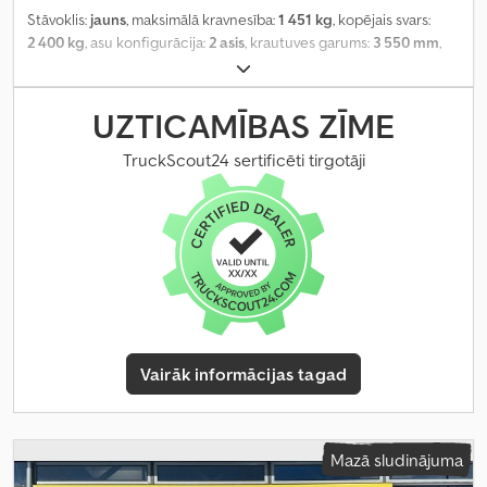
Stāvoklis:
jauns
, maksimālā kravnesība:
1 451 kg
, kopējais svars:
2 400 kg
, asu konfigurācija:
2 asis
, krautuves garums:
3 550 mm
,
iekraušanas vietas platums:
1 700 mm
, iekraušanas telpas
augstums:
2 380 mm
, kopējais platums:
2 222 mm
, kopējais
augstums:
2 900 mm
, Ražošanas gads:
2026
,
UZTICAMĪBAS ZĪME
TruckScout24 sertificēti tirgotāji
Vairāk informācijas tagad
Mazā sludinājuma