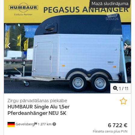
Mazā sludinājuma
1
/
11
Zirgu pārvadāšanas piekabe
HUMBAUR
Single Alu 1,5er
Pferdeanhänger NEU SK
6 722 €
Gevelsberg
1 277 km
Fiksēta cena plus PVN