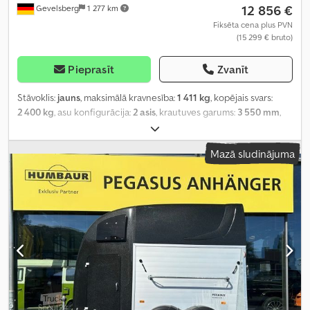
12 856 €
Gevelsberg
1 277 km
Fiksēta cena plus PVN
(15 299 € bruto)
Pieprasīt
Zvanīt
Stāvoklis:
jauns
, maksimālā kravnesība:
1 411 kg
, kopējais svars:
2 400 kg
, asu konfigurācija:
2 asis
, krautuves garums:
3 550 mm
,
iekraušanas vietas platums:
1 700 mm
, iekraušanas telpas
augstums:
2 380 mm
, kopējais platums:
2 222 mm
, kopējais
Mazā sludinājuma
augstums:
2 900 mm
, Ražošanas gads:
2026
,