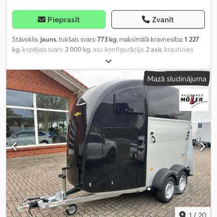
Pieprasīt
Zvanīt
Stāvoklis:
jauns
, tukšais svars:
773 kg
, maksimālā kravnesība:
1 227
kg
, kopējais svars:
2 000 kg
, asu konfigurācija:
2 asis
, krautuves
garums:
3 157 mm
, iekraušanas vietas platums:
1 654 mm
,
iekraušanas telpas augstums:
2 300 mm
, Ražošanas gads:
2025
,
Mazā sludinājuma
nobraukums:
50 km
, pārnesuma veids:
mehānisks
,
energoefektivitāte:
A
,
1
/
20