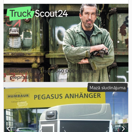
iekraušanas telpas augstums:
2 300 mm
, Ražošanas gads:
2026
,
nobraukums:
50 km
, pārnesuma veids:
mehānisks
,
energoefektivitāte:
A
,
Mēnesī vairāk nekā 140 000 pirkuma
pieprasījumu
Mazā sludinājuma
Izvēlēties tirgotāja paketi