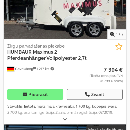
1
/
7
Zirgu pārvadāšanas piekabe
HUMBAUR
Maximus 2
Pferdeanhänger Vollpolyester 2,7t
7 394 €
Gevelsberg
1 277 km
Fiksēta cena plus PVN
(8 799 € bruto)
Pieprasīt
Zvanīt
Stāvoklis:
lietots
, maksimālā kravnesība:
1 700 kg
, kopējais svars:
2 700 kg
, asu konfigurācija:
2 asis
, pirmā reģistrācija:
07/2019
,
nākamā pārbaude (TÜV):
02/2027
, krautuves garums:
3 560 mm
,
iekraušanas vietas platums:
1 800 mm
, iekraušanas telpas
Mazā sludinājuma