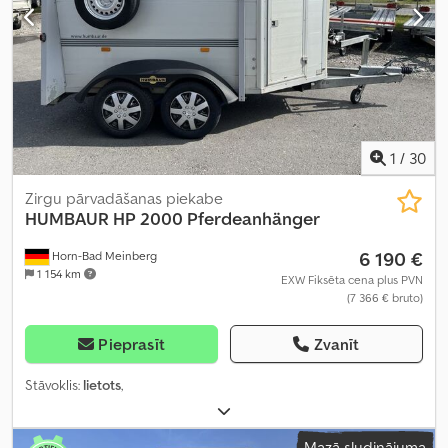
1
/
30
Zirgu pārvadāšanas piekabe
HUMBAUR
HP 2000 Pferdeanhänger
6 190 €
Horn-Bad Meinberg
1 154 km
EXW Fiksēta cena plus PVN
(7 366 € bruto)
Pieprasīt
Zvanīt
Stāvoklis:
lietots
,
Mazā sludinājuma