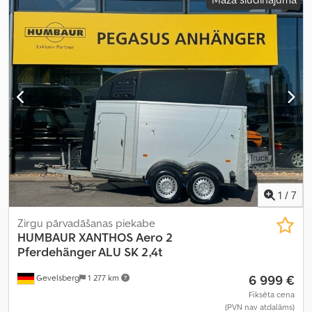
augstums:
2 350 mm
, kopējais platums:
2 300 mm
, kopējais
augstums:
2 930 mm
,
1
/
7
Zirgu pārvadāšanas piekabe
HUMBAUR
XANTHOS Aero 2
Pferdehänger ALU SK 2,4t
6 999 €
Gevelsberg
1 277 km
Fiksēta cena
(PVN nav atdalāms)