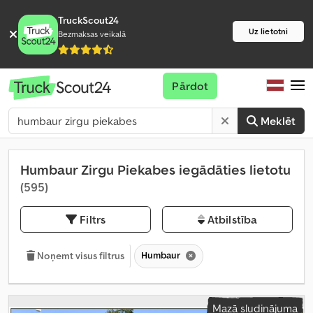
TruckScout24
Uz lietotni
Bezmaksas veikalā
Pārdot
Meklēt
Humbaur Zirgu Piekabes iegādāties lietotu
(595)
Filtrs
Atbilstība
Humbaur
Noņemt visus filtrus
Mazā sludinājuma