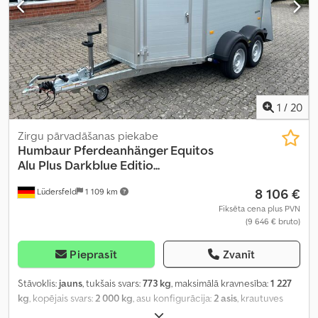
1
/
20
Zirgu pārvadāšanas piekabe
Humbaur
Pferdeanhänger Equitos
Alu Plus Darkblue Editio...
8 106 €
Lüdersfeld
1 109 km
Fiksēta cena plus PVN
(9 646 € bruto)
Pieprasīt
Zvanīt
Stāvoklis:
jauns
, tukšais svars:
773 kg
, maksimālā kravnesība:
1 227
kg
, kopējais svars:
2 000 kg
, asu konfigurācija:
2 asis
, krautuves
garums:
3 157 mm
, iekraušanas vietas platums:
1 654 mm
,