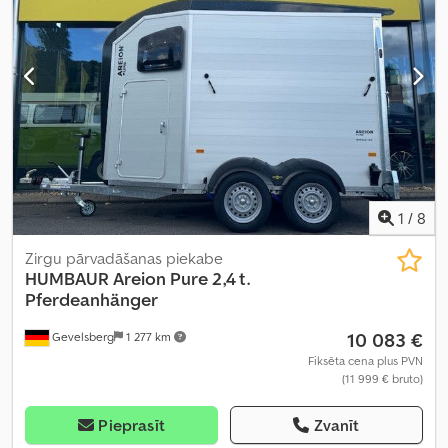
1
/
8
Zirgu pārvadāšanas piekabe
HUMBAUR
Areion Pure 2,4 t.
Pferdeanhänger
10 083 €
Gevelsberg
1 277 km
Fiksēta cena plus PVN
(11 999 € bruto)
Pieprasīt
Zvanīt