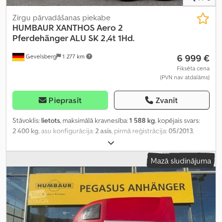
Zirgu pārvadāšanas piekabe
HUMBAUR
XANTHOS Aero 2
Pferdehänger ALU SK 2,4t 1Hd.
6 999 €
Gevelsberg
1 277 km
Fiksēta cena
(PVN nav atdalāms)
Pieprasīt
Zvanīt
Stāvoklis:
lietots
, maksimālā kravnesība:
1 588 kg
, kopējais svars:
2 400 kg
, asu konfigurācija:
2 asis
, pirmā reģistrācija:
05/2013
,
nākamā pārbaude (TÜV):
03/2028
, krautuves garums:
3 447 mm
,
iekraušanas vietas platums:
1 714 mm
, iekraušanas telpas
Mazā sludinājuma
augstums:
2 364 mm
, kopējais platums:
2 235 mm
, kopējais
augstums:
2 890 mm
,