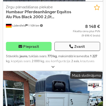
Zirgu pārvadāšanas piekabe
Humbaur
Pferdeanhänger Equitos
Alu Plus Black 2000 2,0t...
8 148 €
Lüdersfeld
1 109 km
Fiksēta cena plus PVN
(9 696 € bruto)
Pieprasīt
Zvanīt
Stāvoklis:
jauns
, tukšais svars:
773 kg
, maksimālā kravnesība:
1 227
kg
, kopējais svars:
2 000 kg
, asu konfigurācija:
2 asis
, krautuves
garums:
3 157 mm
, iekraušanas vietas platums:
1 654 mm
,
iekraušanas telpas augstums:
2 300 mm
, Ražošanas gads:
2026
,
Mazā sludinājuma
nobraukums:
50 km
, pārnesuma veids:
mehānisks
,
energoefektivitāte:
A
,