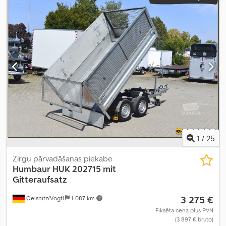
1
/
25
Zirgu pārvadāšanas piekabe
Humbaur
HUK 202715 mit
Gitteraufsatz
3 275 €
Oelsnitz/Vogtl.
1 087 km
Fiksēta cena plus PVN
(3 897 € bruto)