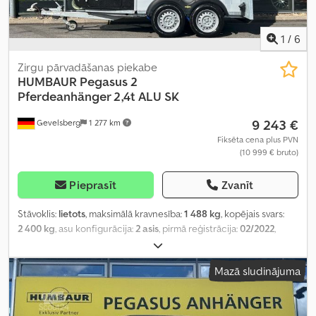
1
/
6
Zirgu pārvadāšanas piekabe
HUMBAUR
Pegasus 2
Pferdeanhänger 2,4t ALU SK
9 243 €
Gevelsberg
1 277 km
Fiksēta cena plus PVN
(10 999 € bruto)
Pieprasīt
Zvanīt
Stāvoklis:
lietots
, maksimālā kravnesība:
1 488 kg
, kopējais svars:
2 400 kg
, asu konfigurācija:
2 asis
, pirmā reģistrācija:
02/2022
,
nākamā pārbaude (TÜV):
08/2027
, krautuves garums:
3 460 mm
,
iekraušanas vietas platums:
1 710 mm
, iekraušanas telpas
Mazā sludinājuma
augstums:
2 370 mm
, kopējais platums:
2 231 mm
, kopējais
augstums:
2 965 mm
, Ražošanas gads:
2022
,