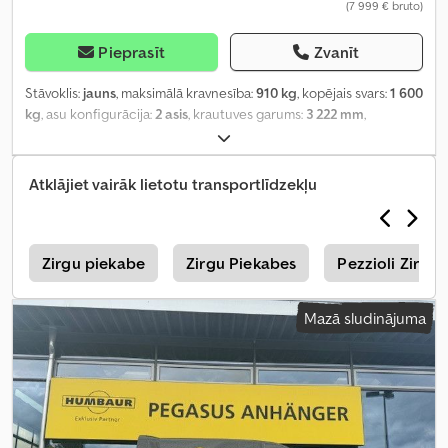
(7 999 € bruto)
Pieprasīt
Zvanīt
Stāvoklis:
jauns
, maksimālā kravnesība:
910 kg
, kopējais svars:
1 600
kg
, asu konfigurācija:
2 asis
, krautuves garums:
3 222 mm
,
iekraušanas vietas platums:
1 302 mm
, iekraušanas telpas
augstums:
2 310 mm
, kopējais platums:
1 825 mm
, kopējais
augstums:
2 886 mm
, Ražošanas gads:
2025
,
Atklājiet vairāk lietotu transportlīdzekļu
s
Zirgu piekabe
Zirgu Piekabes
Pezzioli Zirgu
Mazā sludinājuma