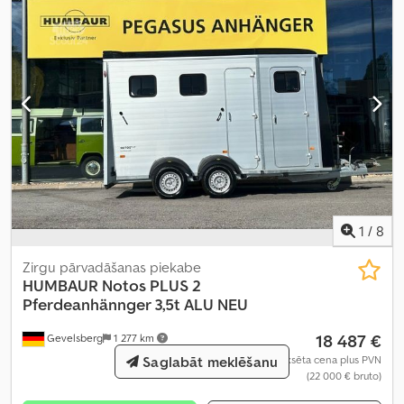
1
/
8
Zirgu pārvadāšanas piekabe
HUMBAUR
Notos PLUS 2
Pferdeanhännger 3,5t ALU NEU
18 487 €
Gevelsberg
1 277 km
Saglabāt meklēšanu
Fiksēta cena plus PVN
(22 000 € bruto)