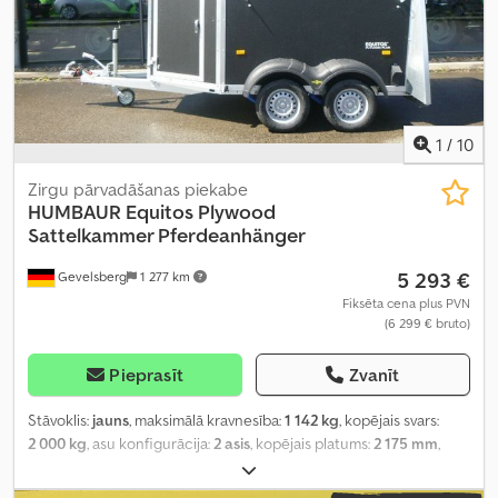
1
/
10
Zirgu pārvadāšanas piekabe
HUMBAUR
Equitos Plywood
Sattelkammer Pferdeanhänger
5 293 €
Gevelsberg
1 277 km
Fiksēta cena plus PVN
(6 299 € bruto)
Pieprasīt
Zvanīt
Stāvoklis:
jauns
, maksimālā kravnesība:
1 142 kg
, kopējais svars:
2 000 kg
, asu konfigurācija:
2 asis
, kopējais platums:
2 175 mm
,
kopējais augstums:
2 780 mm
, Ražošanas gads:
2026
, Aprīkojums:
paceļamais aizmugurējais borts
,