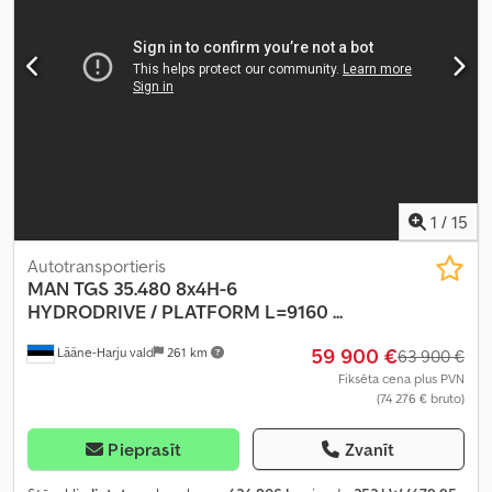
atslēga, diferenciāļa bloķētājs, elektriskais logu regulators,
elektriski regulējams spogulis, gaisa kondicionēšana, kruīza
kontrole, ledusskapis, stāvvietas sildītājs, sēdekļa apsilde
,
1
/
15
Autotransportieris
MAN
TGS 35.480 8x4H-6
HYDRODRIVE / PLATFORM L=9160 ...
59 900 €
Lääne-Harju vald
261 km
63 900 €
Fiksēta cena plus PVN
(74 276 € bruto)
Pieprasīt
Zvanīt