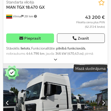
Standarta vilcējs
MAN
TGX 18.470 GX
43 200 €
Vilnius
251 km
Fiksēta cena plus PVN
(52 272 € bruto)
Pieprasīt
Zvanīt
Stāvoklis:
lietots
, Funkcionalitāte:
pilnībā funkcionāls
,
nobraukums:
444 796 km
, jauda:
346 kW (470,43 zs)
, pirmā
reģistrācija:
08/2022
, degvielas veids:
dīzeļdegviela
, kopējais
svars:
8 088 kg
, asu konfigurācija:
4x2
, riteņu bāze:
390 mm
, krāsa:
Mazā sludinājuma
balts
, pārnesuma veids:
automātisks
, emisijas klase:
Euro 6
,
Ražošanas gads:
2022
, cilindru skaits:
6
, dzinēja tilpums:
12 419 cm³
,
stūres rata pozīcija:
kreisais
, Aprīkojums:
pilna apkope vēsture,
stūres pastiprinātājs
,