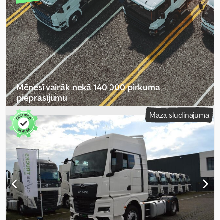
rata pozīcija:
kreisais
, Aprīkojums:
pilna apkope vēsture, stūres
pastiprinātājs
,
Mēnesī vairāk nekā 140 000 pirkuma
pieprasījumu
Mazā sludinājuma
Izvēlēties tirgotāja paketi