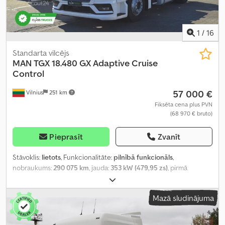
1
/
16
Standarta vilcējs
MAN
TGX 18.480 GX Adaptive Cruise
Control
57 000 €
Vilnius
251 km
Fiksēta cena plus PVN
(68 970 € bruto)
Pieprasīt
Zvanīt
Stāvoklis:
lietots
, Funkcionalitāte:
pilnībā funkcionāls
,
nobraukums:
290 075 km
, jauda:
353 kW (479,95 zs)
, pirmā
reģistrācija:
02/2024
, degvielas veids:
dīzeļdegviela
, kopējais
svars:
8 088 kg
, asu konfigurācija:
4x2
, riteņu bāze:
390 mm
, krāsa:
Mazā sludinājuma
balts
, pārnesuma veids:
automātisks
, emisijas klase:
Euro 6
,
Ražošanas gads:
2023
, cilindru skaits:
6
, dzinēja tilpums:
12 419 cm³
,
stūres rata pozīcija:
kreisais
, Aprīkojums:
pilna apkope vēsture,