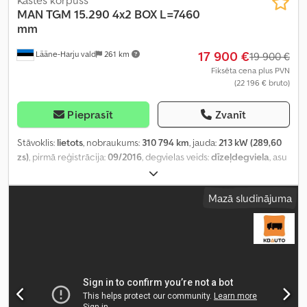
Kastes korpuss
MAN
TGM 15.290 4x2 BOX L=7460
mm
17 900 €
Lääne-Harju vald
261 km
19 900 €
Fiksēta cena plus PVN
(22 196 € bruto)
Pieprasīt
Zvanīt
Stāvoklis:
lietots
, nobraukums:
310 794 km
, jauda:
213 kW (289,60
zs)
, pirmā reģistrācija:
09/2016
, degvielas veids:
dīzeļdegviela
, asu
konfigurācija:
4x2
, riteņu bāze:
5 070 mm
, degviela:
dīzeļdegviela
,
pārnesuma veids:
automātisks
, emisijas klase:
Euro 6
, piekares
Mazā sludinājuma
sistēma:
gaiss
, kopējais garums:
9 320 mm
, kopējais platums:
2 550
mm
, kopējais augstums:
3 850 mm
, krautuves garums:
7 460 mm
,
iekraušanas vietas platums:
2 490 mm
, iekraušanas telpas
augstums:
2 640 mm
, Ražošanas gads:
2016
, Aprīkojums:
borta
dators, centrālā atslēga, diferenciāļa bloķētājs, elektriskais logu
regulators, elektriski regulējams spogulis, gaisa
kondicionēšana, kruīza kontrole, sēdekļa apsilde
,