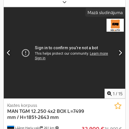
konfigurācija:
8x4
, riteņu bāze:
3 600 mm
, degviela:
dīzeļdegviela
,
vadītāja kabīne:
gulēšanas kabīne
, pārnesuma veids:
automātisks
,
Mazā sludinājuma
emisijas klase:
Euro 4
, piekares sistēma:
tērauds-gaiss
, kopējais
garums:
9 900 mm
, kopējais platums:
2 550 mm
, Ražošanas gads:
2008
, Aprīkojums:
borta dators, centrālā atslēga, diferenciāļa
bloķētājs, elektriskais logu regulators, elektriski regulējams
spogulis, gaisa kondicionēšana, kruīza kontrole, sēdekļa
apsilde
,
1
/
15
Kastes korpuss
MAN
TGM 12.250 4x2 BOX L=7499
mm / H=1851-2643 mm
32 900 €
Lääne-Harju vald
261 km
34 900 €