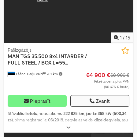
1
/
15
Pašizgāzējs
MAN
TGS 35.500 8x4 INTARDER /
FULL STEEL / BOX L=55...
64 900 €
Lääne-Harju vald
261 km
68 900 €
Fiksēta cena plus PVN
(80 476 € bruto)
Pieprasīt
Zvanīt
Stāvoklis:
lietots
, nobraukums:
222 825 km
, jauda:
368 kW (500,34
zs)
, pirmā reģistrācija:
06/2019
, degvielas veids:
dīzeļdegviela
, asu
konfigurācija:
8x4
, riteņu bāze:
4 450 mm
, degviela:
dīzeļdegviela
,
bremzes:
intarders
, vadītāja kabīne:
gulēšanas kabīne
, pārnesuma