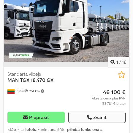
1
/
16
Standarta vilcējs
MAN
TGX 18.470 GX
46 100 €
Vilnius
251 km
Fiksēta cena plus PVN
(55 781 € bruto)
Pieprasīt
Zvanīt
Stāvoklis:
lietots
, Funkcionalitāte:
pilnībā funkcionāls
,