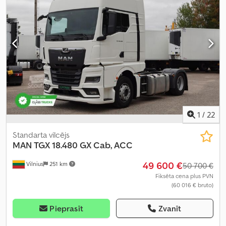
stūres pastiprinātājs
,
1
/
22
Standarta vilcējs
MAN
TGX 18.480 GX Cab, ACC
49 600 €
Vilnius
251 km
50 700 €
Fiksēta cena plus PVN
(60 016 € bruto)
Pieprasīt
Zvanīt