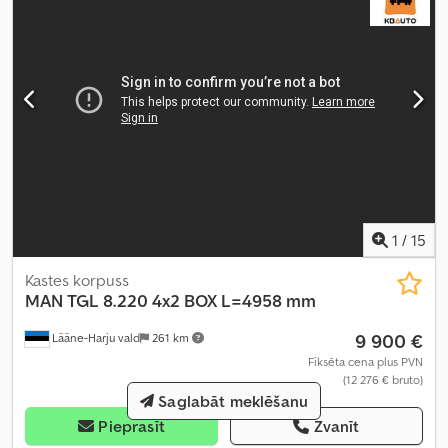
1
/
15
Kastes korpuss
MAN
TGL 8.220 4x2 BOX L=4958 mm
9 900 €
Lääne-Harju vald
261 km
Fiksēta cena plus PVN
(12 276 € bruto)
Saglabāt meklēšanu
Pieprasīt
Zvanīt