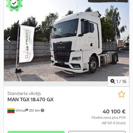
1
/
16
Standarta vilcējs
MAN
TGX 18.470 GX
40 100 €
Vilnius
251 km
Fiksēta cena plus PVN
(48 521 € bruto)