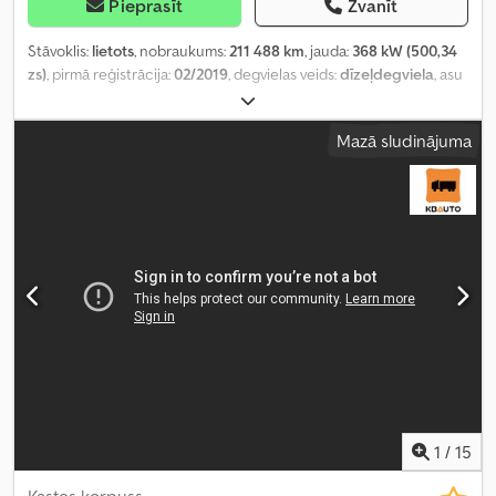
Pieprasīt
Zvanīt
Stāvoklis:
lietots
, nobraukums:
211 488 km
, jauda:
368 kW (500,34
zs)
, pirmā reģistrācija:
02/2019
, degvielas veids:
dīzeļdegviela
, asu
konfigurācija:
6x4
, riteņu bāze:
3 600 mm
, degviela:
dīzeļdegviela
,
vadītāja kabīne:
gulēšanas kabīne
, pārnesuma veids:
automātisks
,
Mazā sludinājuma
emisijas klase:
Euro 6
, piekares sistēma:
tērauds-gaiss
, kopējais
garums:
7 770 mm
, kopējais platums:
2 550 mm
, krautuves garums:
4 950 mm
, iekraušanas vietas platums:
2 390 mm
, iekraušanas
telpas augstums:
1 080 mm
, Ražošanas gads:
2019
, Aprīkojums:
borta dators, centrālā atslēga, diferenciāļa bloķētājs,
elektriskais logu regulators, elektriski regulējams spogulis, gaisa
kondicionēšana, kruīza kontrole
,
1
/
15