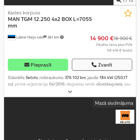
Kastes korpuss
MAN
TGM 12.250 4x2 BOX L=7055
mm
14 900 €
Lääne-Harju vald
261 km
16 900 €
Fiksēta cena plus PVN
(18 476 € bruto)
Pieprasīt
Zvanīt
Stāvoklis:
lietots
, nobraukums:
376 102 km
, jauda:
184 kW (250,17
zs)
, pirmā reģistrācija:
04/2016
, degvielas veids:
dīzeļdegviela
, asu
konfigurācija:
4x2
, riteņu bāze:
5 070 mm
, degviela:
dīzeļdegviela
,
pārnesuma veids:
automātisks
, emisijas klase:
Euro 6
, piekares
Mazā sludinājuma
sistēma:
gaiss
, kopējais garums:
9 130 mm
, kopējais platums:
2 600
mm
, kopējais augstums:
3 970 mm
, krautuves garums:
7 050 mm
,
iekraušanas vietas platums:
2 480 mm
, iekraušanas telpas
augstums:
2 130 mm
, Ražošanas gads:
2016
, Aprīkojums:
borta
dators, centrālā atslēga, diferenciāļa bloķētājs, elektriskais logu
regulators, elektriski regulējams spogulis, gaisa