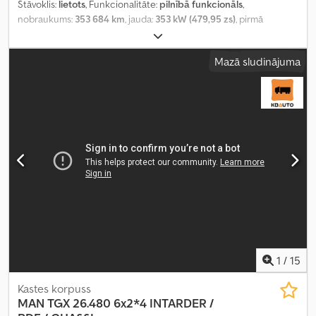
Stāvoklis:
lietots
, Funkcionalitāte:
pilnībā funkcionāls
,
nobraukums:
353 684 km
, jauda:
353 kW (479,95 zs)
, pirmā
reģistrācija:
08/2023
, degvielas veids:
dīzeļdegviela
, kopējais
svars:
8 088 kg
, asu konfigurācija:
4x2
, riteņu bāze:
390 mm
, krāsa:
Mazā sludinājuma
balts
, pārnesuma veids:
automātisks
, emisijas klase:
Euro 6
,
Ražošanas gads:
2023
, cilindru skaits:
6
, dzinēja tilpums:
12 419 cm³
,
stūres rata pozīcija:
kreisais
, Aprīkojums:
pilna apkope vēsture,
stūres pastiprinātājs
,
1
/
15
Kastes korpuss
MAN
TGX 26.480 6x2*4 INTARDER /