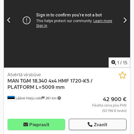
1
/
15
Atvērtā virsbūve
MAN
TGM 18.340 4x4 HMF 1720-K5 /
PLATFORM L=5009 mm
42 900 €
Lääne-Harju vald
261 km
Fiksēta cena plus PVN
(53 196 € bruto)
Pieprasīt
Zvanīt