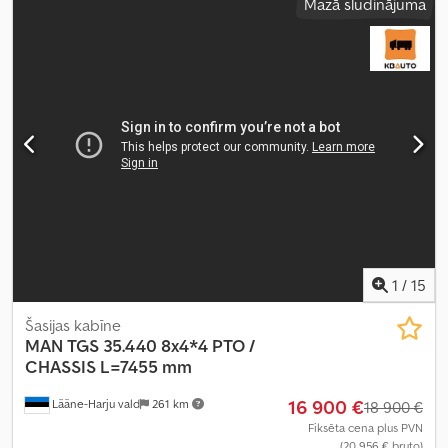
Mazā sludinājuma
veids:
automātisks
, emisijas klase:
Euro 6
, piekares sistēma:
tērauds
, kopējais garums:
8 640 mm
, kopējais platums:
2 550 mm
,
krautuves garums:
5 550 mm
, iekraušanas vietas platums:
2 390
mm
, iekraušanas telpas augstums:
1 050 mm
, Ražošanas gads:
2019
, Aprīkojums:
borta dators, centrālā atslēga, diferenciāļa
bloķētājs, elektriskais logu regulators, elektriski regulējams
spogulis, gaisa kondicionēšana, kruīza kontrole, sēdekļa
apsilde
,
1
/
15
Šasijas kabīne
MAN
TGS 35.440 8x4*4 PTO /
CHASSIS L=7455 mm
16 900 €
Lääne-Harju vald
261 km
18 900 €
Fiksēta cena plus PVN
(20 956 € bruto)