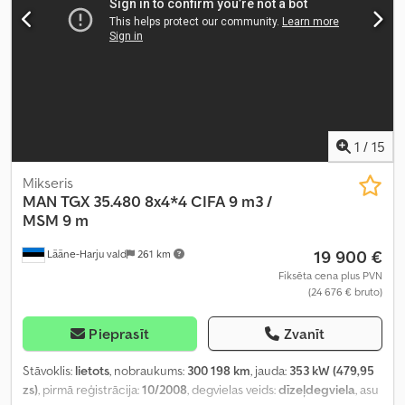
kondicionēšana, kruīza kontrole, sēdekļa apsilde
,
1
/
15
Mikseris
MAN
TGX 35.480 8x4*4 CIFA 9 m3 /
MSM 9 m
19 900 €
Lääne-Harju vald
261 km
Fiksēta cena plus PVN
(24 676 € bruto)
Pieprasīt
Zvanīt
Stāvoklis:
lietots
, nobraukums:
300 198 km
, jauda:
353 kW (479,95
zs)
, pirmā reģistrācija:
10/2008
, degvielas veids:
dīzeļdegviela
, asu