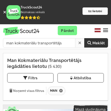
TruckScout24
Uz lietotni
Bezmaksas veikalā
Pārdot
Meklēt
Man Kokmateriālu Transportētājs
iegādāties lietotu
(5 430)
Filtrs
Atbilstība
MAN
Noņemt visus filtrus
Mazā sludinājuma