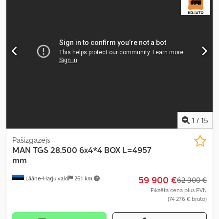
iekraušanas vietas platums:
2 490 mm
, iekraušanas telpas
augstums:
2 640 mm
, Ražošanas gads:
2016
, Aprīkojums:
borta
dators, centrālā atslēga, diferenciāļa bloķētājs, elektriskais logu
regulators, elektriski regulējams spogulis, gaisa
kondicionēšana, kruīza kontrole, sēdekļa apsilde
,
1
/
15
Pašizgāzējs
MAN
TGS 28.500 6x4*4 BOX L=4957
mm
59 900 €
Lääne-Harju vald
261 km
62 900 €
Fiksēta cena plus PVN
(74 276 € bruto)