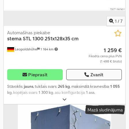
1
/
7
Automašīnas piekabe
stema
STL 1300 251x128x35 cm
1 259 €
Leopoldshöhe
1 164 km
Fiksēta cena plus PVN
(1 498 € bruto)
Pieprasīt
Zvanīt
Stāvoklis:
jauns
, tukšais svars:
245 kg
, maksimālā kravnesība:
1 055
kg
, kopējais svars:
1 300 kg
, asu konfigurācija:
1 ass
,
Mazā sludinājuma