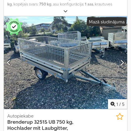
kg
, kopējais svars:
750 kg
, asu konfigurācija:
1 ass
, krautuves
garums:
2 510 mm
, iekraušanas vietas platums:
1 280 mm
,
iekraušanas telpas augstums:
1 500 mm
,
Mazā sludinājuma
1
/
5
Autopiekabe
Brenderup
3251S UB 750 kg,
Hochlader mit Laubgitter,