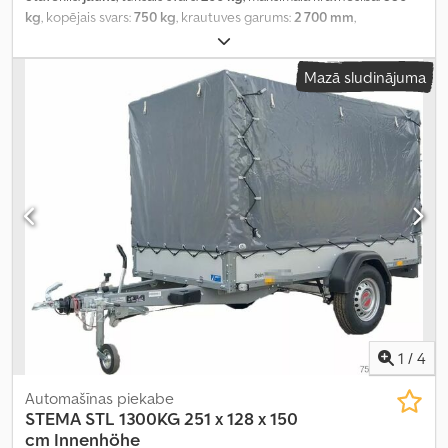
kg
, kopējais svars:
750 kg
, krautuves garums:
2 700 mm
,
iekraušanas vietas platums:
1 300 mm
, iekraušanas telpas
augstums:
1 070 mm
, iekraušanas telpas tilpums:
3,9 m³
, krāsa:
cits
,
Mazā sludinājuma
būvniecības augstums:
1 650 mm
, darba platums:
1 790 mm
,
1
/
4
Automašīnas piekabe
STEMA
STL 1300KG 251 x 128 x 150
cm Innenhöhe