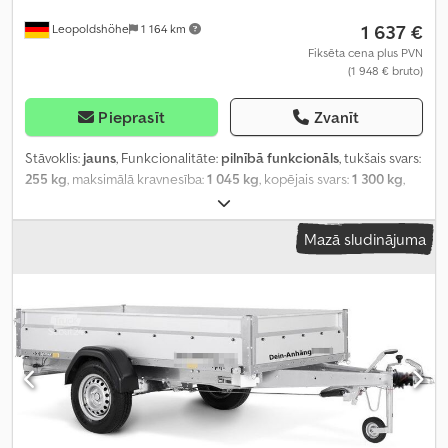
1 637 €
Leopoldshöhe
1 164 km
Fiksēta cena plus PVN
(1 948 € bruto)
Pieprasīt
Zvanīt
Stāvoklis:
jauns
, Funkcionalitāte:
pilnībā funkcionāls
, tukšais svars:
255 kg
, maksimālā kravnesība:
1 045 kg
, kopējais svars:
1 300 kg
,
asu konfigurācija:
1 ass
, krautuves garums:
2 510 mm
, iekraušanas
vietas platums:
1 280 mm
, iekraušanas telpas augstums:
1 500 mm
,
Mazā sludinājuma
Ražošanas gads:
2025
,