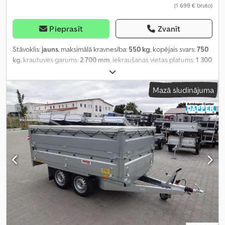
(1 699 € bruto)
Pieprasīt
Zvanīt
Stāvoklis:
jauns
, maksimālā kravnesība:
550 kg
, kopējais svars:
750
kg
, krautuves garums:
2 700 mm
, iekraušanas vietas platums:
1 300
mm
, iekraušanas telpas augstums:
1 050 mm
, iekraušanas telpas
tilpums:
3,9 m³
, krāsa:
pelēks
, būvniecības augstums:
1 600 mm
,
Mazā sludinājuma
darba platums:
1 790 mm
,