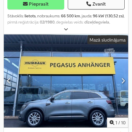
Pieprasīt
Zvanīt
Stāvoklis:
lietots
, nobraukums:
66 500 km
, jauda:
96 kW (130,52 zs)
,
pirmā reģistrācija:
02/1980
, degvielas veids:
dīzeļdegviela
,
kopējais svars:
7 500 kg
, krāsa:
pelēks
, pārnesuma veids:
mehānisks
, sēdvietu skaits:
3
, kopējais platums:
2 330 mm
, kopējais
Mazā sludinājuma
augstums:
2 900 mm
, krautuves garums:
3 300 mm
, iekraušanas
vietas platums:
2 100 mm
, Aprīkojums:
pilnpiedziņa
,
1
/
10