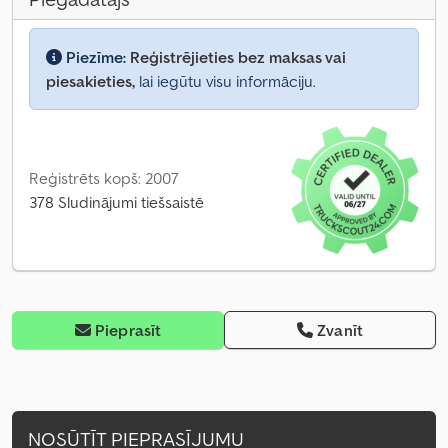
Piezīme:
Reģistrējieties bez maksas vai
piesakieties,
lai iegūtu visu informāciju.
Reģistrēts kopš: 2007
378 Sludinājumi tiešsaistē
Pieprasīt
Zvanīt
NOSŪTĪT PIEPRASĪJUMU