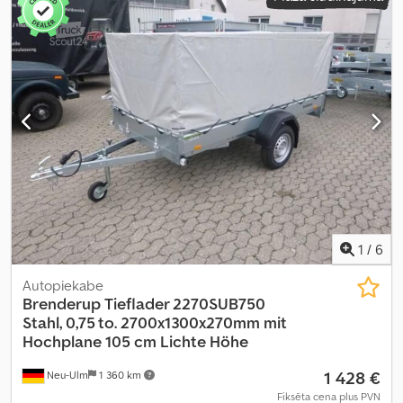
1
/
6
Autopiekabe
Brenderup
Tieflader 2270SUB750
Stahl, 0,75 to. 2700x1300x270mm mit
Hochplane 105 cm Lichte Höhe
1 428 €
Neu-Ulm
1 360 km
Fiksēta cena plus PVN