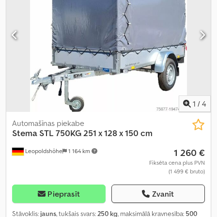
1
/
4
Automašīnas piekabe
Stema
STL 750KG 251 x 128 x 150 cm
1 260 €
Leopoldshöhe
1 164 km
Fiksēta cena plus PVN
(1 499 € bruto)
Pieprasīt
Zvanīt
Stāvoklis:
jauns
, tukšais svars:
250 kg
, maksimālā kravnesība:
500