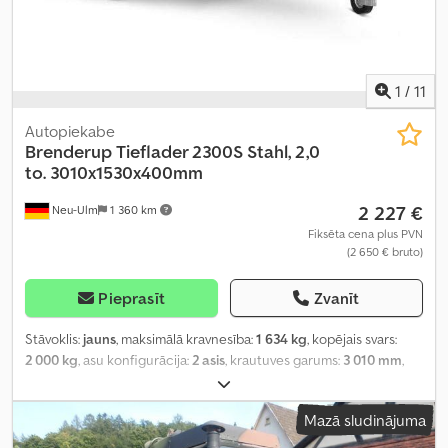
1
/
11
Autopiekabe
Brenderup
Tieflader 2300S Stahl, 2,0
to. 3010x1530x400mm
2 227 €
Neu-Ulm
1 360 km
Fiksēta cena plus PVN
(2 650 € bruto)
Pieprasīt
Zvanīt
Stāvoklis:
jauns
, maksimālā kravnesība:
1 634 kg
, kopējais svars:
2 000 kg
, asu konfigurācija:
2 asis
, krautuves garums:
3 010 mm
,
iekraušanas vietas platums:
1 530 mm
, iekraušanas telpas
augstums:
400 mm
, iekraušanas telpas tilpums:
1,8 m³
, krāsa:
cits
,
Mazā sludinājuma
būvniecības augstums:
940 mm
, darba platums:
2 040 mm
,