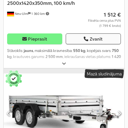
2500x1420x350mm, 100 km/h
1 512 €
Neu-Ulm
1 360 km
Fiksēta cena plus PVN
(1 799 € bruto)
Pieprasīt
Zvanīt
Stāvoklis:
jauns
, maksimālā kravnesība:
550 kg
, kopējais svars:
750
kg
, krautuves garums:
2 500 mm
, iekraušanas vietas platums:
1 420
mm
, iekraušanas telpas augstums:
850 mm
, iekraušanas telpas
tilpums:
3,2 m³
, krāsa:
cits
, būvniecības augstums:
1 460 mm
, darba
Mazā sludinājuma
platums:
1 490 mm
,