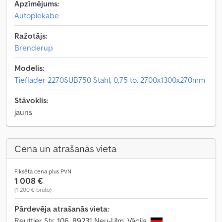
Apzīmējums:
Autopiekabe
Ražotājs:
Brenderup
Modelis:
Tieflader 2270SUB750 Stahl, 0,75 to. 2700x1300x270mm
Stāvoklis:
jauns
Cena un atrašanās vieta
Fiksēta cena plus PVN
1 008 €
(1 200 € bruto)
Pārdevēja atrašanās vieta:
Reuttier Str. 106, 89231 Neu-Ulm, Vācija