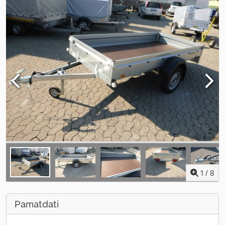
1
/
8
Pamatdati