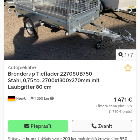
1
/
7
Autopiekabe
Brenderup
Tieflader 2270SUB750
Stahl, 0,75 to. 2700x1300x270mm mit
Laubgitter 80 cm
1 471 €
Neu-Ulm
1 360 km
Fiksēta cena plus PVN
(1 750 € bruto)
Pieprasīt
Zvanīt
Stāvoklis:
jauns
, tukšais svars:
200 kg
, maksimālā kravnesība:
550