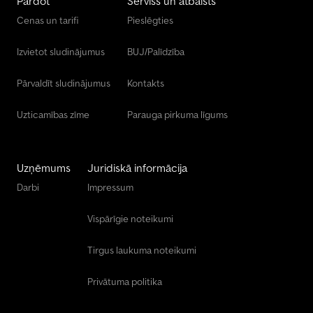
Pārdot
Serviss un atbalsts
Cenas un tarifi
Pieslēgties
Izvietot sludinājumus
BUJ/Palīdzība
Pārvaldīt sludinājumus
Kontakts
Uzticamības zīme
Parauga pirkuma līgums
Uzņēmums
Juridiskā informācija
Darbi
Impressum
Vispārīgie noteikumi
Tirgus laukuma noteikumi
Privātuma politika