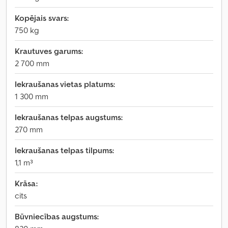
Kopējais svars:
750 kg
Krautuves garums:
2 700 mm
Iekraušanas vietas platums:
1 300 mm
Iekraušanas telpas augstums:
270 mm
Iekraušanas telpas tilpums:
1,1 m³
Krāsa:
cits
Būvniecības augstums: