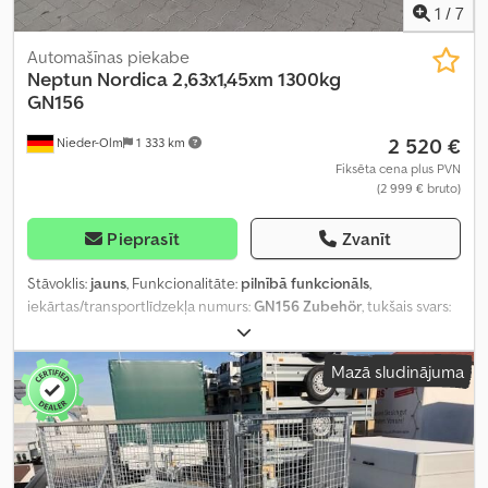
1
/
7
Automašīnas piekabe
Neptun
Nordica 2,63x1,45xm 1300kg
GN156
2 520 €
Nieder-Olm
1 333 km
Fiksēta cena plus PVN
(2 999 € bruto)
Pieprasīt
Zvanīt
Stāvoklis:
jauns
, Funkcionalitāte:
pilnībā funkcionāls
,
iekārtas/transportlīdzekļa numurs:
GN156 Zubehör
, tukšais svars:
919 kg
, maksimālā kravnesība:
381 kg
, kopējais svars:
1 300 kg
, asu
konfigurācija:
2 asis
, krautuves garums:
2 630 mm
, iekraušanas
Mazā sludinājuma
vietas platums:
1 450 mm
, iekraušanas telpas augstums:
800 mm
,