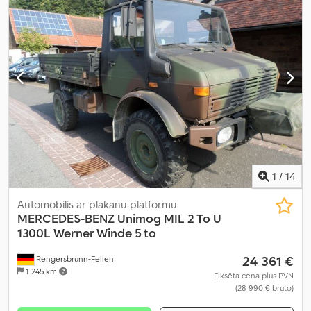
1
/
14
Automobilis ar plakanu platformu
MERCEDES-BENZ
Unimog MIL 2 To U
1300L Werner Winde 5 to
24 361 €
Rengersbrunn-Fellen
1 245 km
Fiksēta cena plus PVN
(28 990 € bruto)