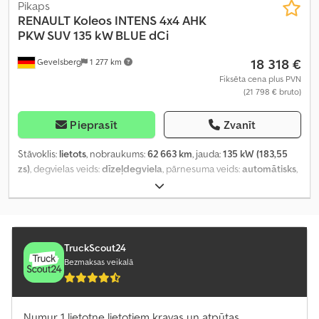
Pikaps
RENAULT
Koleos INTENS 4x4 AHK
PKW SUV 135 kW BLUE dCi
18 318 €
Gevelsberg
1 277 km
Fiksēta cena plus PVN
(21 798 € bruto)
Pieprasīt
Zvanīt
Stāvoklis:
lietots
, nobraukums:
62 663 km
, jauda:
135 kW (183,55
zs)
, degvielas veids:
dīzeļdegviela
, pārnesuma veids:
automātisks
,
pirmā reģistrācija:
04/2022
, nākamā pārbaude (TÜV):
04/2028
,
emisijas klase:
Euro 6
, krāsa:
pelēks
, sēdvietu skaits:
5
, Aprīkojums:
ABS, centrālā atslēga, elektroniskā stabilitātes programma
(ESP), gaisa kondicionēšana, kvēpu filtrs, pilnpiedziņa
,
TruckScout24
Bezmaksas veikalā
Numur 1 lietotne lietotiem kravas un atpūtas